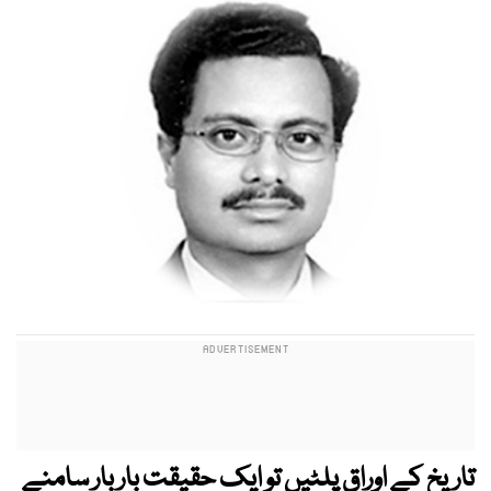
تاریخ کے اوراق پلٹیں تو ایک حقیقت بار بار سامنے