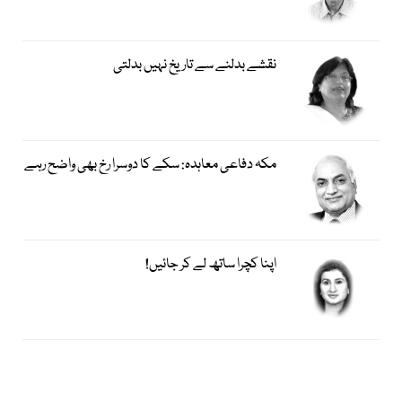
نقشے بدلنے سے تاریخ نہیں بدلتی
مکہ دفاعی معاہدہ: سکے کا دوسرا رخ بھی واضح رہے
اپنا کچرا ساتھ لے کر جائیں!