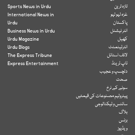
تازہ ترین
Sports News in Urdu
غزہ لہو لہو
International News in
پاکستان
Urdu
انٹر نیشنل
Business News in Urdu
کھیل
Urdu Magazine
انٹرٹینمنٹ
Urdu Blogs
لائف اسٹائل
The Express Tribune
ٹاپ ٹرینڈ
Express Entertainment
دلچسپ و عجیب
صحت
سونے کے نرخ
پیٹرولیم مصنوعات کی قیمتیں
سائنس و ٹیکنالوجی
بلاگ
بزنس
ویڈیوز