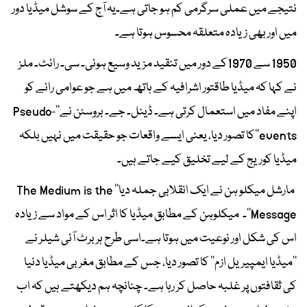
نتیجے میں عملی سرگرمی کم ہو جاتی ہے۔یہ آج کے سوشل میڈیا دور
میں اور بھی زیادہ متعلقہ محسوس ہوتا ہے۔
1950 سے 1970کے دور میں تنقید مزید وسیع ہوئی۔ سی۔ رائٹ۔ ملز
نے کہا کہ میڈیا طاقتور اشرافیہ کے ہاتھ میں ہے جو عوامی رائے کو
اپنے مفاد میں استعمال کرتی ہے۔ ڈینل۔ جے۔ بروسٹن نے‘‘Pseudo-
events’’کا تصور دیا، یعنی ایسے واقعات جو حقیقت میں نہیں بلکہ
میڈیا کوریج کے لیے تخلیق کیے جاتے ہیں۔
مارشل میکلو ہن نے ایک انقلابی جملہ دیا’’ The Medium is the
Message‘‘۔ میکلوہن کے مطابق میڈیا کا اثر اس کے مواد سے زیادہ
اس کی شکل اور نوعیت میں ہوتا ہے۔اسی طرح ہربرٹ آئی شیلر نے
’’میڈیا ایمپیریل ازم‘‘ کا تصور دیا، جس کے مطابق مغربی میڈیا دنیا
کی ثقافتوں پر غلبہ حاصل کر رہا ہے۔ چنانچہ ہم دیکھتے ہیں کہ اب