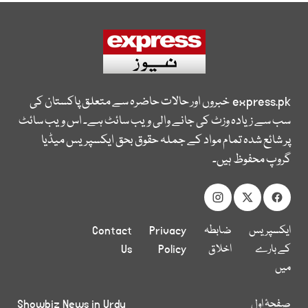
express.pk
خبروں اور حالات حاضرہ سے متعلق پاکستان کی
سب سے زیادہ وزٹ کی جانے والی ویب سائٹ ہے۔ اس ویب سائٹ
پر شائع شدہ تمام مواد کے جملہ حقوق بحق ایکسپریس میڈیا
گروپ محفوظ ہیں۔
ایکسپریس
ضابطہ
Privacy
Contact
کے بارے
اخلاق
Policy
Us
میں
صفحۂ اول
Showbiz News in Urdu