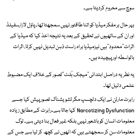
سوچ سے محروم کردیتا ہے۔
بہر حال ہر مفکر میڈیا کو اتنا طاقتور نہیں سمجھتا تھا۔ پاؤل لازارسفیلڈ
اور ان کے ساتھیوں نے تحقیق کے بعد یہ نتیجہ اخذ کیا کہ میڈیا کے
اثرات’’محدود‘‘ہیں نیزمیڈیا براہ راست ذہن تبدیل نہیں کرتا، اثرات
بالواسطہ اور پیچیدہ ہیں۔
یہ نظریہ دراصل ابتدائی‘‘میجک بُلٹ’’تصور کے خلاف ایک مضبوط
علمی دلیل تھا۔
رابرٹ مارٹن نے ایک دلچسپ مگر تشویشناک تصور پیش کیا جسے
Narcotizing Dysfunction کہا جاتا ہے۔رابرٹ کے مطابق زیادہ
معلومات انسان کو باشعور نہیں بلکہ غیر فعال بنا دیتی ہے۔ لوگ
معلومات سن کر سمجھتے ہیں کہ انھوں نے کچھ کر لیا ہے جس کے