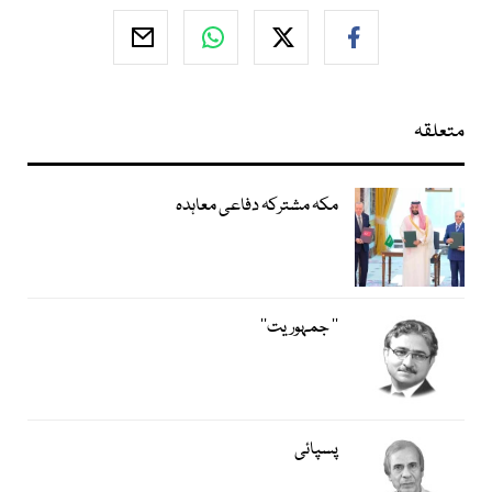
متعلقہ
مکہ مشترکہ دفاعی معاہدہ
’’ جمہوریت‘‘
پسپائی