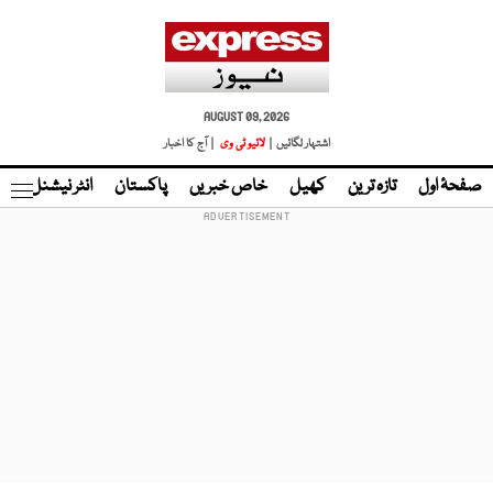
AUGUST 09, 2026
اشتہار لگائیں |
لائیو ٹی وی
| آج کا اخبار
صفحۂ اول
تازہ ترین
کھیل
خاص خبریں
پاکستان
انٹر نیشنل
ٹا