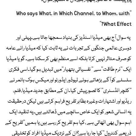
’’Who says What, in Which Channel, to Whom, with
What Effect?‘‘
یہ سوال آج بھی میڈیا اسٹڈیز کی بنیاد سمجھا جاتا ہے۔پہلی اور
دوسری عالمی جنگوں کے تجربات نے یہ ثابت کیا کہ میڈیا رائے عامہ
کو صرف متاثر نہیں کرتا بلکہ اسے منظم بھی کر سکتا ہے۔ گویا میڈیا
ایک ’’نرم طاقت‘‘سے ’’ نفسیاتی ہتھیار‘‘میں تبدیل ہو گیا۔اسی فکری
سلسلے کو آگے بڑھاتے ہوئے ٹیوڈور ایڈورنو اور میکس ہوک ہائمر نے
’’کلچر انڈسٹری‘‘ کا تصور پیش کیا۔ان کے مطابق جدید میڈیا،فلم،
ریڈیو اور اشتہارات وغیرہ بظاہر تفریح فراہم کرتے ہیں لیکن درحقیقت
یہ انسانی شعور کو ایک خاص سانچے میں ڈھالتے ہیں۔یہ تنقید ایک
اہم سوال بھی اٹھاتی ہے ،کیا ہم تفریح کر رہے ہیں یا ہمیں’’تفریح کے
ذریعے کنٹرول‘‘کیا جا رہا ہے؟ان کے نزدیک میڈیا افراد کو تخلیقی