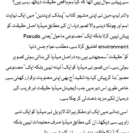
سے پہلے سوال یہی اٹھا کہ کیا ہم واقعی حقیقت دیکھ رہے ہیں؟
والٹر لیپ مین نے اپنی مشہور کتاب ’’پبلک اوپئنین‘‘ میں ایک نہایت
اہم اور چونکا دینے والا تصور دیا۔ ان کے مطابق میڈیا اصل حقیقت کو
پیش نہیں کرتا بلکہ ایک’’مصنوعی ماحول’’یعنی Pseudo
environment تخلیق کرتا ہے۔ مطلب عوام جس دنیا
کو’’حقیقت‘‘سمجھتے ہیں، وہ دراصل میڈیا کی بنائی ہوئی تصویر
ہوتی ہے۔ اس تصور نے میڈیا کو ایک آئینہ نہیں بلکہ ایک’’ مصنوعی
مصور‘‘بنا کر پیش کیا۔یہ تنقید آج بھی اپنی معنویت برقرار رکھتی ہے،
خاص طور پر اس دور میں جب ڈیجیٹل میڈیا حقیقت اور فریب کے
درمیان لکیر مزید دھندلی کر چکا ہے۔
اسی زمانے میں ایک اور مفکر ہیرالڈ لازویل نے میڈیا کو ایک نئے
زاویے سے دیکھا۔ ان کے مطابق میڈیا صرف معلومات نہیں بلکہ
پروپیگنڈا کا طاقتور ہتھیار ہے۔ان کا مشہور سوال۔