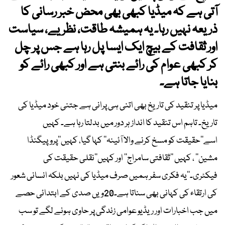
آتی ہے کہ میڈیا کبھی بھی محض خبر رسانی کا
ذریعہ نہیں رہا۔ یہ ہمیشہ طاقت، نظریے، سیاست
اور ثقافت کے بیچ ایک ایسا پل رہا ہے جس پر چل
کر کبھی عوام کی رائے بنتی ہے اور کبھی رائے کو
بنایا جاتا ہے۔
میڈیا پر تنقید کی تاریخ بھی اتنی ہی پرانی ہے جتنی خود میڈیا کی
تاریخ۔ تاہم اس تنقید کا انداز ہر دور میں بدلتا رہا ہے۔ کہیں
اسے’’حقیقت کو مسخ کرنے والا آئینہ‘‘ کہا گیا، کہیں’’پروپیگنڈا
مشین‘‘ ، کہیں ’’ثقافتی سامراج‘‘ اور کہیں’’نقلی حقیقت کی
فیکٹری۔‘‘یہ فکری سفر ہمیں صرف میڈیا کی نہیں بلکہ انسانی شعور
کی ارتقاء کی کہانی بھی سناتا ہے۔20ویں صدی کے ابتدائی حصے
میں جب اخبارات اور ریڈیو عوامی زندگی پر حاوی ہونے لگے تو سب