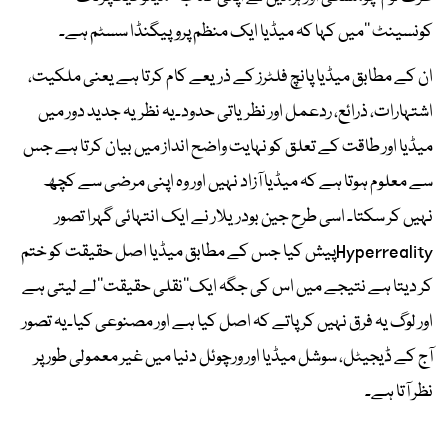
کونسینٹ ‘‘میں کہا کہ میڈیا ایک منظم پروپیگنڈا سسٹم ہے۔
ان کے مطابق میڈیا پانچ فلٹرز کے ذریعے کام کرتا ہے یعنی ملکیت،
اشتہارات، ذرائع، ردعمل اور نظریاتی حدود۔یہ نظریہ جدید دور میں
میڈیا اور طاقت کے تعلق کو نہایت واضح انداز میں بیان کرتا ہے جس
سے معلوم ہوتا ہے کہ میڈیا آزاد نہیں اور وہ اپنی مرضی سے کچھ
نہیں کر سکتا۔ اسی طرح جین بودریلار نے ایک انتہائی گہرا تصور
Hyperrealityپیش کیا جس کے مطابق میڈیا اصل حقیقت کو ختم
کر دیتا ہے نتیجے میں اس کی جگہ ایک’’نقلی حقیقت‘‘لے لیتی ہے
اور لوگ یہ فرق نہیں کر پاتے کہ اصل کیا ہے اور مصنوعی کیا۔یہ تصور
آج کے ڈیجیٹل، سوشل میڈیا اور ورچوئل دنیا میں غیر معمولی طور پر
نظر آتا ہے۔