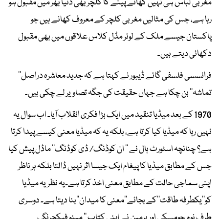
مغربی لباس ہی نہیں کھانے پینے کا کلچر بھی دنیا بھر میں مقبول ہو
رہا ہے، جس کی مثالیں مغربی کلچر کے معروف کھانے ہیں جو
پاکستان جیسے ملک کے لوئر مڈل کلاس علاقوں میں بھی مقبول
دکھائی دیتے ہیں۔
فرانسسی فلسفی گائے ڈیبور نے کہتا ہے کہ جدید معاشرہ دراصل’’
تماشہ‘‘ بن چکا ہے جہاں حقیقت کی جگہ تصاویر لے چکی ہیں۔
1970 کے بعد میڈیا تنقید میں ایک بڑا فکری انقلاب آیا۔ اب سوال یہ
نہیں رہا کہ میڈیا کیا کرتا ہے، بلکہ یہ کہ میڈیا معنی کیسے پیدا کرتا
ہے؟ چنانچہ اسٹورٹ ہال نے ’’ ان کوڈنگ/ ڈی کوڈنگ‘‘ ماڈل پیش کیا
جس کے مطابق میڈیا کا پیغام ایک جیسا اثر نہیں ڈالتا بلکہ ہر ناظر
اپنی سماجی حالت کے مطابق معنی اخذ کرتا ہے۔یہ نظریہ میڈیا
کو’’یکطرفہ طاقت‘‘کے بجائے’’معنی کا میدان‘‘بنا دیتا ہے۔ دوسری
طرف نوم چومسکی اور ہرمین نے اپنی کتاب ’’ مینو فیکچرنگ