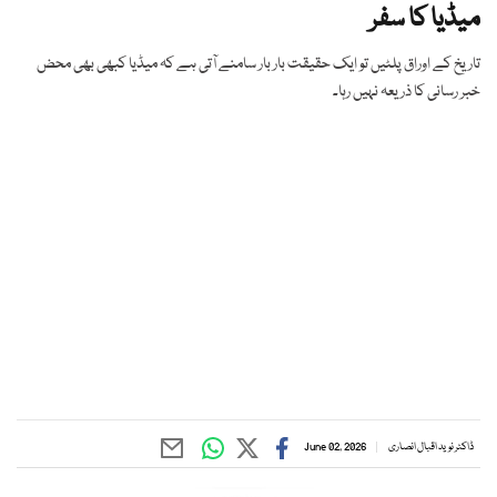
میڈیا کا سفر
تاریخ کے اوراق پلٹیں تو ایک حقیقت بار بار سامنے آتی ہے کہ میڈیا کبھی بھی محض
خبر رسانی کا ذریعہ نہیں رہا۔
ڈاکٹر نوید اقبال انصاری
June 02, 2026