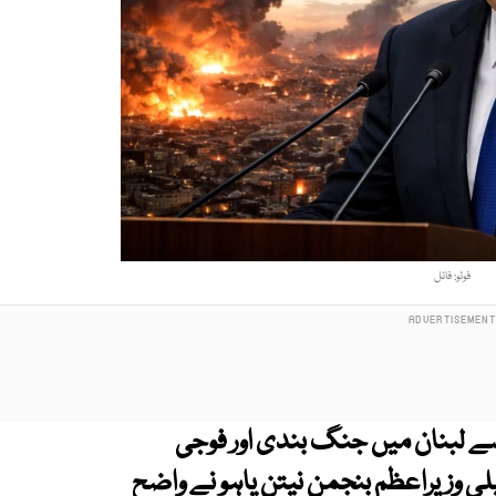
فوٹو: فائل
ے لبنان میں جنگ بندی اور فوجی
لی وزیراعظم بنجمن نیتن یاہو نے واضح