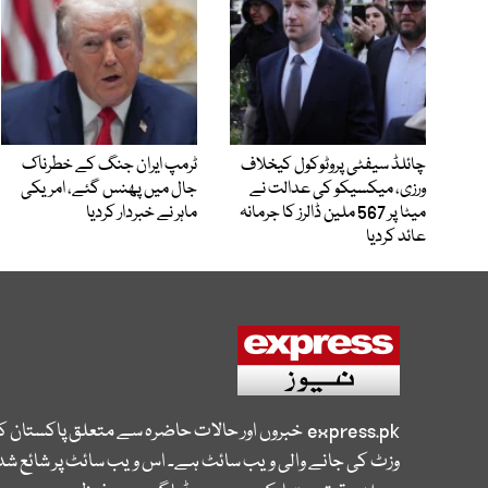
چائلڈ سیفٹی پروٹوکول کیخلاف
ٹرمپ ایران جنگ کے خطرناک
ورزی، میکسیکو کی عدالت نے
جال میں پھنس گئے، امریکی
میٹا پر 567 ملین ڈالرز کا جرمانہ
ماہر نے خبردار کردیا
عائد کردیا
express.pk
خبروں اور حالات حاضرہ سے متعلق پاکستان 
وزٹ کی جانے والی ویب سائٹ ہے۔ اس ویب سائٹ پر شائع شدہ