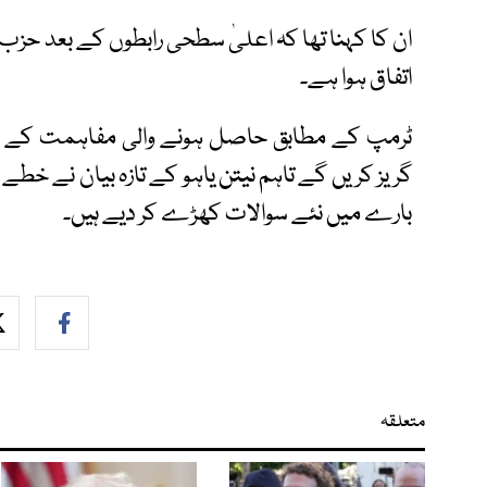
ان کا کہنا تھا کہ اعلیٰ سطحی رابطوں کے بعد حزب ا
اتفاق ہوا ہے۔
ٹرمپ کے مطابق حاصل ہونے والی مفاہمت کے ت
گریز کریں گے تاہم نیتن یاہو کے تازہ بیان نے خ
بارے میں نئے سوالات کھڑے کر دیے ہیں۔
متعلقہ