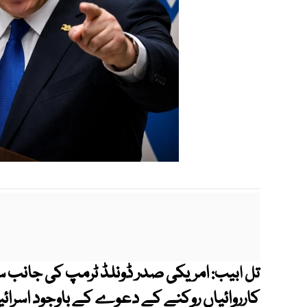
امریکی صدر ڈونلڈ ٹرمپ کی جانب س
تل ابیب:
کارروائیاں روکنے کے دعوے کے باوجود اسرائی