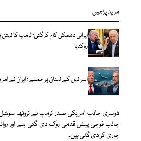
مزید پڑھیں
ایرانی دھمکی کام کرگئی؛ ٹرمپ کا نیتن 
روکدیا
اسرائیل کے لبنان پر حملے؛ ایران نے 
دوسری جانب امریکی صدر ٹرمپ نے ٹروتھ سوشل پر 
جانب فوجی پیش قدمی روک دی گئی ہے اور روانہ
جاری کر دی گئی ہیں۔