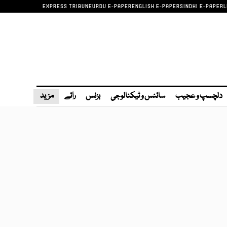
EXPRESS TRIBUNE
URDU E-PAPER
ENGLISH E-PAPER
SINDHI E-PAPER
L
دلچسپ و عجیب
سائنس و ٹیکنالوجی
بزنس
رائے
مزید