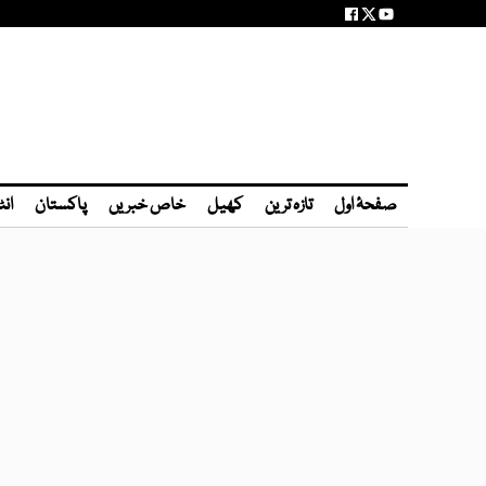
صفحۂ اول
تازہ ترین
کھیل
خاص خبریں
پاکستان
انٹ