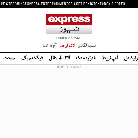
IVE STREAMING
EXPRESS ENTERTAINMENT
CRICKET PAKISTAN
TODAY'S PAPER
AUGUST 07, 2026
اشتہار لگائیں |
لائیو ٹی وی
| آج کا اخبار
ر نیشنل
ٹاپ ٹرینڈ
انٹرٹینمنٹ
لائف اسٹائل
فیکٹ چیک
صحت