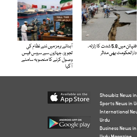
فلپائن میں 5.8 شدت کا زلزلہ،
آبنائے ہرمز میں نئے نظام کی
دارالحکومت بھی متاثر
تجویز، جہازوں سے سروس فیس
وصول کرنے کا منصوبہ سامنے
آگیا
Showbiz News in
Sports News in U
International Ne
Urdu
Business News in
Urdu Magazine