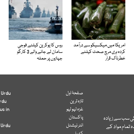
امریکا میں میکسیکو سے درآمد
روس کا یوکرین کیلئے فوجی
کردہ ہری مرچ صحت کیلئے
سامان لے جانے والے 3 کارگو
خطرناک قرار
جہازوں پر حملہ
صفحۂ اول
 Urdu
تازہ ترین
rdu
غزہ لہو لہو
ws in
پاکستان
کی سب سے زیادہ
انٹر نیشنل
 Urdu
 تمام مواد کے
کھیل