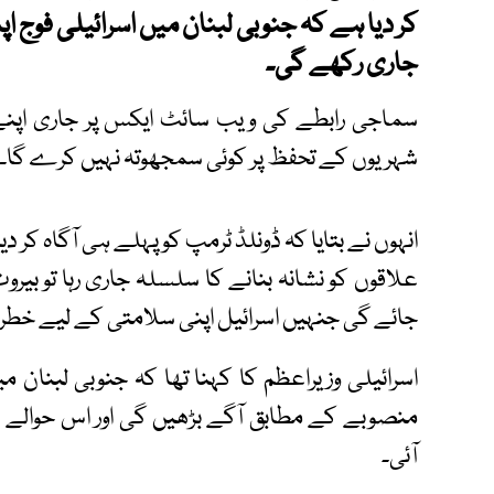
کر دیا ہے کہ جنوبی لبنان میں اسرائیلی فوج
جاری رکھے گی۔
سماجی رابطے کی ویب سائٹ ایکس پر جاری اپنے بی
شہریوں کے تحفظ پر کوئی سمجھوتہ نہیں کرے گا۔
انہوں نے بتایا کہ ڈونلڈ ٹرمپ کو پہلے ہی آگاہ کر دی
علاقوں کو نشانہ بنانے کا سلسلہ جاری رہا تو بیر
جائے گی جنہیں اسرائیل اپنی سلامتی کے لیے خطر
اسرائیلی وزیراعظم کا کہنا تھا کہ جنوبی لبنا
منصوبے کے مطابق آگے بڑھیں گی اور اس حوالے س
آئی۔