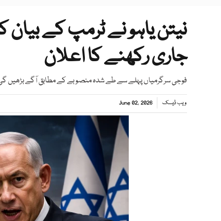
نیتن یاہو نے ٹرمپ کے بیان کو
جاری رکھنے کا اعلان
فوجی سرگرمیاں پہلے سے طے شدہ منصوبے کے مطابق آگے بڑھیں گی، ا
ویب ڈیسک
June 02, 2026