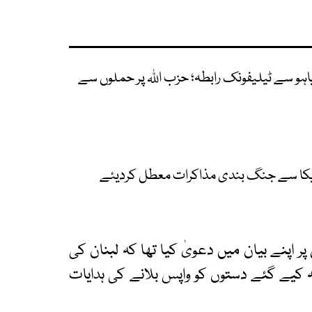
یاہو سے ٹیلیفونک رابطہ؛ حزب اللہ پر حملوں سے
امریکا سے جنگ بندی مذاکرات معطل کردیئے
اپنے بیان میں دعویٰ کیا تھا کہ لبنان کی
 کیے گئے دستوں کو واپس بلانے کی ہدایات