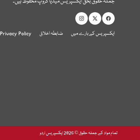
جملہ حقوق بحق ایکسپریس میڈیا گروپ محفوظ ہیں۔
ایکسپریس کے بارے میں
ضابطہ اخلاق
Privacy Policy
تمام مواد کے جملہ حقوق © 2026 ایکسپریس اردو