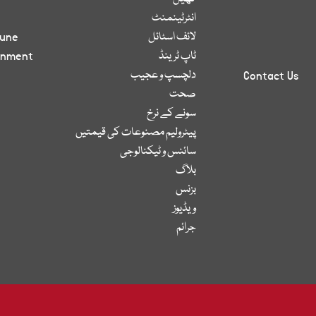
انٹرٹینمنٹ
لائف اسٹائل
bune
ٹاپ ٹرینڈ
inment
دلچسپ و عجیب
Contact Us
صحت
سونے کے نرخ
پیٹرولیم مصنوعات کی قیمتیں
سائنس و ٹیکنالوجی
بلاگ
بزنس
ویڈیوز
جرائم