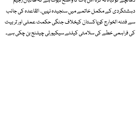
ڈھانچے کو تباہ نہ کرنا اس بات کا واضح ثبوت ہے کہ طالبان رجیم
دہشتگردی کے مکمل خاتمے میں سنجیدہ نہیں، القاعدہ کی جانب
سے فتنہ الخوارج کو پاکستان کیخلاف جنگی حکمت عملی اور تربیت
کی فراہمی خطے کی سلامتی کیلئے سیکیورٹی چیلنج بن چکی ہے۔