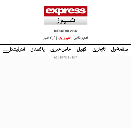
AUGUST 09, 2026
اشتہار لگائیں |
لائیو ٹی وی
| آج کا اخبار
صفحۂ اول
تازہ ترین
کھیل
خاص خبریں
پاکستان
انٹر نیشنل
ٹا