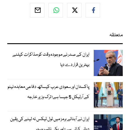
متعلقہ
ایران کے صدر نے موجودہ وقت کو مذاکرات کیلئے
بہترین قرار دے دیا
پاکستان اور سعودی عرب کیساتھ دفاعی معاہدہ نیٹو
کے آرٹیکل 5 جیسا ہے؛ ترک وزیر خارجہ
ایران نے آبنائے ہرمز میں ٹول ٹیکس نہ لینے کی یقین
دہانی کرائی ہے؛ امریکی نائب صدر