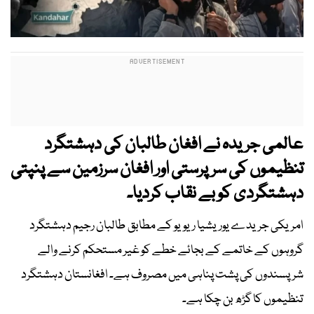
عالمی جریدہ نے افغان طالبان کی دہشتگرد
تنظیموں کی سرپرستی اور افغان سرزمین سے پنپتی
دہشتگردی کو بے نقاب کردیا۔
امریکی جریدے یوریشیا ریویو کے مطابق طالبان رجیم دہشتگرد
گروہوں کے خاتمے کے بجائے خطے کو غیر مستحکم کرنے والے
شرپسندوں کی پشت پناہی میں مصروف ہے۔ افغانستان دہشتگرد
تنظیموں کا گڑھ بن چکا ہے۔