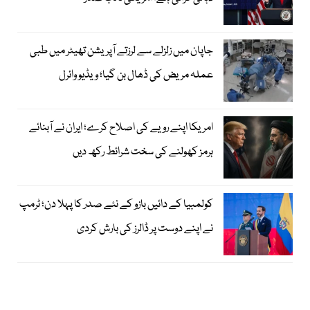
جاپان میں زلزلے سے لرزتے آپریشن تھیٹر میں طبی
عملہ مریض کی ڈھال بن گیا؛ ویڈیو وائرل
امریکا اپنے رویے کی اصلاح کرے؛ ایران نے آبنائے
ہرمز کھولنے کی سخت شرائط رکھ دیں
کولمبیا کے دائیں بازو کے نئے صدر کا پہلا دن؛ ٹرمپ
نے اپنے دوست پر ڈالرز کی بارش کردی