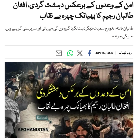
امن کے وعدوں کے برعکس دہشت گردی، افغان
طالبان رجیم کا بھیانک چہرہ بے نقاب
طالبان فتنہ الخوارج سمیت دیگر دہشتگرد گروہوں کی میزبانی اور سرپرستی کررہے ہیں،
امریکی جریدہ
ویب ڈیسک
June 02, 2026