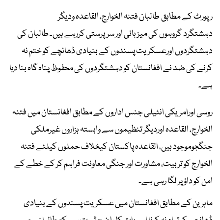
رپورٹ کے مطابق طالبان فتنہ الخوارج، القاعدہ ودیگر
دہشتگرد گروہوں کی میزبانی اور سرپرستی کررہے ہیں۔ طالبان کی
دہشتگردوں اورعسکریت پسندوں کے بنیادی ڈھانچے کو ختم نہ
کرنے کی ضد نے افغانستان کو دہشتگردوں کی محفوظ پناہ گاہ بنا دیا
ہے۔
روسی اورامریکی انٹیلی جنس اداروں کے مطابق افغانستان میں فتنہ
الخوارج، القاعدہ اوردیگر تنظیموں سے وابستہ ہزاروں غیرملکی
جنگجوموجود ہیں، القاعدہ پاکستان کیخلاف حملوں کیلئے فتنہ
الخوارج کو تربیت، مشاورت اور جنگی معاونت فراہم کر کے خطے کے
امن کو داؤ پر لگا رہی ہے۔
ماہرین کے مطابق افغانستان میں عسکریت پسندوں کے بنیادی