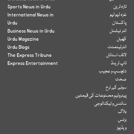
تازہ ترین
Sports News in Urdu
غزہ لہو لہو
International News in
پاکستان
Urdu
انٹر نیشنل
Business News in Urdu
کھیل
Urdu Magazine
انٹرٹینمنٹ
Urdu Blogs
لائف اسٹائل
The Express Tribune
ٹاپ ٹرینڈ
Express Entertainment
دلچسپ و عجیب
صحت
سونے کے نرخ
پیٹرولیم مصنوعات کی قیمتیں
سائنس و ٹیکنالوجی
بلاگ
بزنس
ویڈیوز