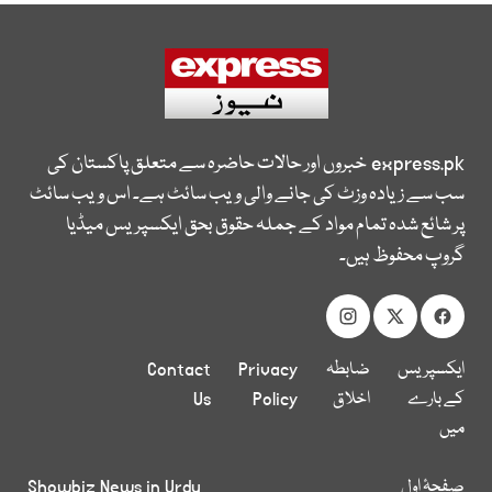
express.pk
خبروں اور حالات حاضرہ سے متعلق پاکستان کی
سب سے زیادہ وزٹ کی جانے والی ویب سائٹ ہے۔ اس ویب سائٹ
پر شائع شدہ تمام مواد کے جملہ حقوق بحق ایکسپریس میڈیا
گروپ محفوظ ہیں۔
ایکسپریس
ضابطہ
Privacy
Contact
کے بارے
اخلاق
Policy
Us
میں
صفحۂ اول
Showbiz News in Urdu