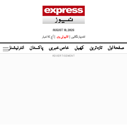
AUGUST 10, 2026
اشتہار لگائیں |
لائیو ٹی وی
| آج کا اخبار
صفحۂ اول
تازہ ترین
کھیل
خاص خبریں
پاکستان
انٹر نیشنل
ٹا