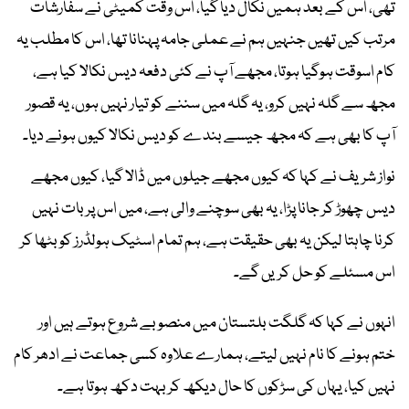
تھی، اس کے بعد ہمیں نکال دیا گیا، اس وقت کمیٹی نے سفارشات
مرتب کیں تھیں جنہیں ہم نے عملی جامہ پہنانا تھا، اس کا مطلب یہ
کام اسوقت ہوگیا ہوتا، مجھے آپ نے کئی دفعہ دیس نکالا کیا ہے،
مجھ سے گلہ نہیں کرو، یہ گلہ میں سننے کو تیار نہیں ہوں، یہ قصور
آپ کا بھی ہے کہ مجھ جیسے بندے کو دیس نکالا کیوں ہونے دیا۔
نواز شریف نے کہا کہ کیوں مجھے جیلوں میں ڈالا گیا، کیوں مجھے
دیس چھوڑ کر جانا پڑا، یہ بھی سوچنے والی ہے، میں اس پر بات نہیں
کرنا چاہتا لیکن یہ بھی حقیقت ہے، ہم تمام اسٹیک ہولڈرز کو بٹھا کر
اس مسئلے کو حل کریں گے۔
انہوں نے کہا کہ گلگت بلتستان میں منصوبے شروع ہوتے ہیں اور
ختم ہونے کا نام نہیں لیتے، ہمارے علاوہ کسی جماعت نے ادھر کام
نہیں کیا، یہاں کی سڑکوں کا حال دیکھ کر بہت دکھ ہوتا ہے۔