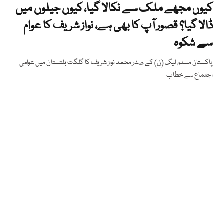
کیوں مجھے ملک سے نکالا گیا، کیوں جیلوں میں
ڈالا گیا؟ قصور آپ کا بھی ہے، نواز شریف کا عوام
سے شکوہ
پاکستان مسلم لیگ (ن) کے صدر محمد نواز شریف کا گلگت بلتستان میں عوامی
اجتماع سے خطاب