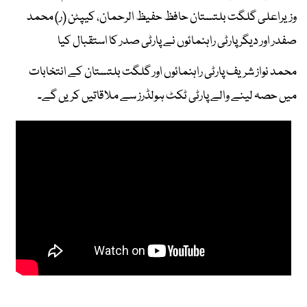
وزیراعلی گلگت بلتستان حافظ حفیظ الرحمان، کیپٹن (ر) محمد
صفدر اور دیگر پارٹی راہنمائوں نے پارٹی صدر کا استقبال کیا
محمد نواز شریف پارٹی راہنمائوں اور گلگت بلتستان کے انتخابات
میں حصہ لینے والے پارٹی ٹکٹ ہولڈرز سے ملاقاتیں کریں گے۔