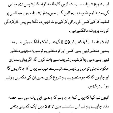
لیے شہباز شریف سے بات کروں گا، طلبہ کو اسکالرشپس دی جائیں
گی، مزید لیپ ٹاپ دیے جائیں گے، میں وہ نوازشریف ہوں جو کسی پر
تنقید کر کے کسی کی برائی کر کے ووٹ نہیں مانگتا ہم اپنی کارکردگی
کی بنا پر ووٹ مانگتے ہیں۔
نواز شریف نے کہا کہ یہاں 20، 0 گھنٹے لوڈشیڈنگ ہوتی ہے، یہ
ہمیں منظور نہیں ہے، کسی اور کو منظور ہو تو ہو، یہ مجھے منظور
نہیں ہے، میں جاکر شہباز شریف سے بات کروں گا، اگر یہاں ہماری
حکومت بنی تو میں ہر دوسرے، تیسرے مہینے یہاں آتا جاتا رہوں گا
اور چاہوں گا کہ جو منصوبے ہم شروع کریں، میں ان کی تکمیل ہوتے
ہوئے دیکھوں۔
انہوں نے کہا کہ یہاں کہا جا رہا ہے کہ ہمیں این ایف سی سے حصہ
ملنا چاہیے، ہم نے اس سلسلے میں 2017 میں ایک کمیٹی بنائی