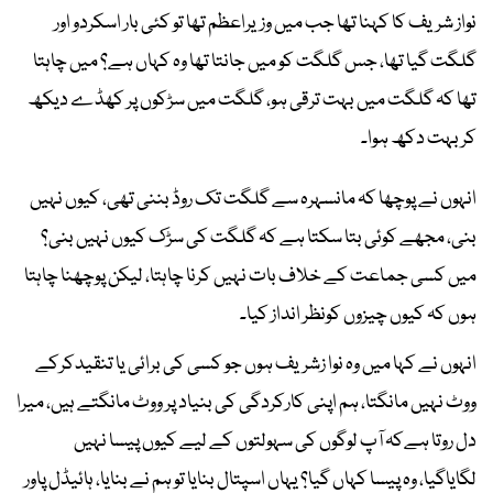
نواز شریف کا کہنا تھا جب میں وزیراعظم تھا تو کئی بار اسکردو اور
گلگت گیا تھا، جس گلگت کو میں جانتا تھا وہ کہاں ہے؟ میں چاہتا
تھا کہ گلگت میں بہت ترقی ہو، گلگت میں سڑکوں پر کھڈے دیکھ
کر بہت دکھ ہوا۔
انہوں نے پوچھا کہ مانسہرہ سے گلگت تک روڈ بننی تھی، کیوں نہیں
بنی، مجھے کوئی بتا سکتا ہے کہ گلگت کی سڑک کیوں نہیں بنی؟
میں کسی جماعت کے خلاف بات نہیں کرنا چاہتا، لیکن پوچھنا چاہتا
ہوں کہ کیوں چیزوں کونظر انداز کیا۔
انہوں نے کہا میں وہ نوا زشریف ہوں جو کسی کی برائی یا تنقیدکرکے
ووٹ نہیں مانگتا، ہم اپنی کارکردگی کی بنیاد پر ووٹ مانگتے ہیں، میرا
دل روتا ہےکہ آپ لوگوں کی سہولتوں کے لیے کیوں پیسا نہیں
لگایاگیا، وہ پیسا کہاں گیا؟ یہاں اسپتال بنایا تو ہم نے بنایا، ہائیڈل پاور