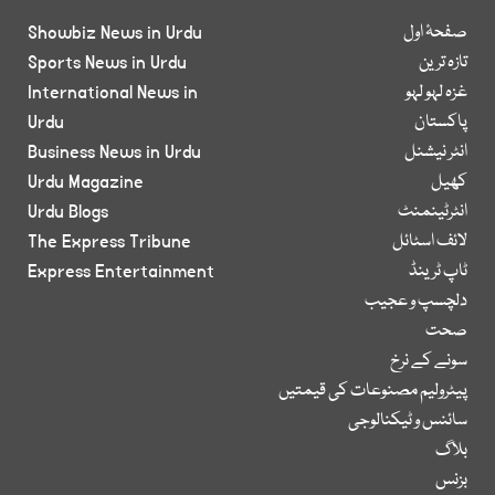
صفحۂ اول
Showbiz News in Urdu
تازہ ترین
Sports News in Urdu
غزہ لہو لہو
International News in
پاکستان
Urdu
انٹر نیشنل
Business News in Urdu
کھیل
Urdu Magazine
انٹرٹینمنٹ
Urdu Blogs
لائف اسٹائل
The Express Tribune
ٹاپ ٹرینڈ
Express Entertainment
دلچسپ و عجیب
صحت
سونے کے نرخ
پیٹرولیم مصنوعات کی قیمتیں
سائنس و ٹیکنالوجی
بلاگ
بزنس