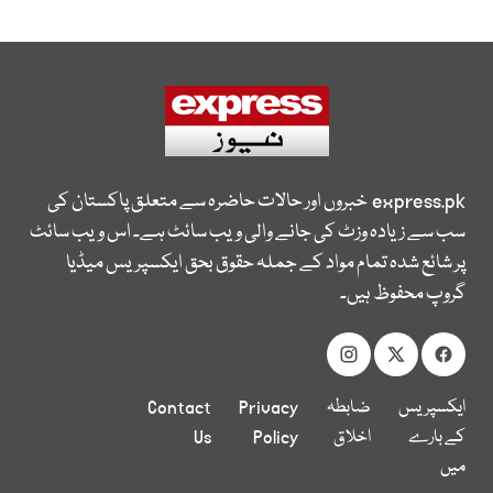
express.pk
خبروں اور حالات حاضرہ سے متعلق پاکستان کی
سب سے زیادہ وزٹ کی جانے والی ویب سائٹ ہے۔ اس ویب سائٹ
پر شائع شدہ تمام مواد کے جملہ حقوق بحق ایکسپریس میڈیا
گروپ محفوظ ہیں۔
ایکسپریس
ضابطہ
Privacy
Contact
کے بارے
اخلاق
Policy
Us
میں