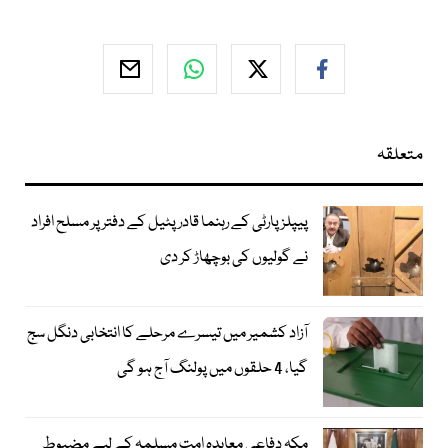
متعلقہ
پیپلز پارٹی کے رہنما قادر پٹیل کے دفتر پر مسلح افراد
نے گولیوں کی بوچھاڑ کر دی
آزاد کشمیر میں تیسرے مرحلے کا انتخابی دنگل سج
گیا، 4 حلقوں میں پولنگ آج ہو گی
مکہ دفاعی معاہدہ امت مسلمہ کے لیے مضبوط