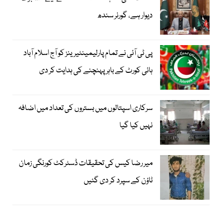
دیوار ہے، گورنر سندھ
پی ٹی آئی نے تمام پارلیمینٹیرینز کو آج اسلام آباد
ہائی کورٹ کے باہر پہنچنے کی ہدایت کر دی
سرکاری اسپتالوں میں بستروں کی تعداد میں اضافہ
نہیں کیا گیا
میر رضا کیس کی تحقیقات ڈسٹرکٹ کورنگی زمان
ٹاؤن کے سپرد کر دی گئیں