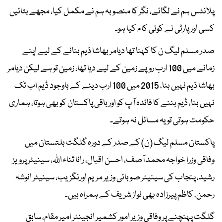
پلانٹس ہم نے لگائے، نگر کا منصوبہ ہم نے مکمل کیا، مجھے بتائیں
کسی اور پارٹی نے کوئی کام کیا ہو۔
صدر مسلم لیگ ن کا کہنا تھا دیامر بھاشا ڈیم بنانے کے لیے اپنے
زمانے میں 100 ارب روپے زمین کے لیے دیا تھا، زمین تو ہے لیکن دیامر
بھاشا ڈیم نہیں بنا، 2015 میں 100 ارب دینے کے باوجود ڈیم اب تک
نہیں بنا، ڈیم بننے کا فائدہ آپ کو اور باقی پاکستان کو بھی ہوتا، ہماری
حکومت ہوتی تو یہ مسائل نہ ہوتے۔
پاکستان مسلم لیگ (ن) کے صدر کے دورہ گلگت بلتستان میں
وفاقی وزرا خواجہ محمد آصف، احسن اقبال، رانا ثناء اللہ، سینیٹر پرویز
رشید، پنجاب کی سینیئر صوبائی وزیر مریم اورنگزیب، سینیٹر انوشہ
رحمن، کاظم پیرزادہ بھی نواز شریف کے ہمراہ ہیں۔
گلگت پہنچنے پر وفاقی وزیر امور کشمیر انجینئر امیر مقام، سابق