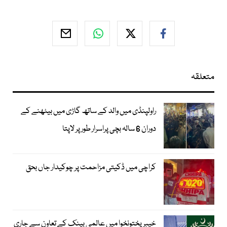
متعلقہ
راولپنڈی میں والد کے ساتھ گاڑی میں بیٹھنے کے
دوران 6 سالہ بچی پراسرار طور پر لاپتا
کراچی میں ڈکیتی مزاحمت پر چوکیدار جاں بحق
خیبرپختونخوا میں عالمی بینک کے تعاون سے جاری