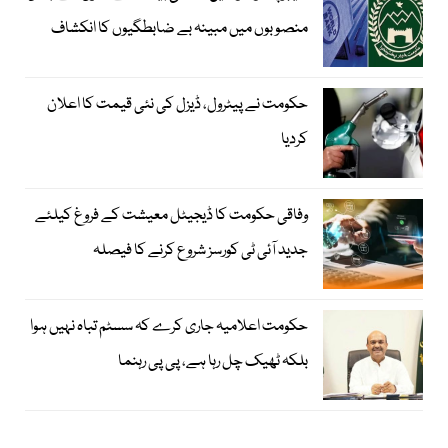
منصوبوں میں مبینہ بے ضابطگیوں کا انکشاف
حکومت نے پیٹرول، ڈیزل کی نئی قیمت کا اعلان
کردیا
وفاقی حکومت کا ڈیجیٹل معیشت کے فروغ کیلئے
جدید آئی ٹی کورسز شروع کرنے کا فیصلہ
حکومت اعلامیہ جاری کرے کہ سسٹم تباہ نہیں ہوا
بلکہ ٹھیک چل رہا ہے، پی پی رہنما