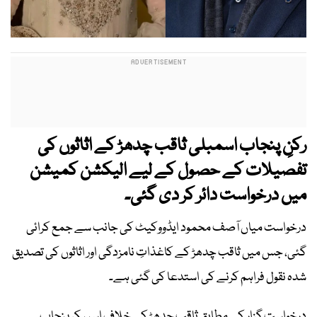
رکنِ پنجاب اسمبلی ثاقب چدھڑ کے اثاثوں کی
تفصیلات کے حصول کے لیے الیکشن کمیشن
میں درخواست دائر کر دی گئی۔
درخواست میاں آصف محمود ایڈووکیٹ کی جانب سے جمع کرائی
گئی، جس میں ثاقب چدھڑ کے کاغذاتِ نامزدگی اور اثاثوں کی تصدیق
شدہ نقول فراہم کرنے کی استدعا کی گئی ہے۔
درخواست گزار کے مطابق ثاقب چدھڑ کے خلاف اسپیکر پنجاب