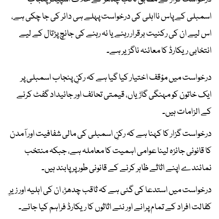
اسمبلی کے پاس نااہلی کی درخواست پہلے ہی دائر کی جا چکی ہے،
اس لیے ان کی رکنیت برقرار رہنے یا نہ رہنے کی جانچ پڑتال کے لیے
انتخابی ریکارڈ کا معائنہ ناگزیر ہے۔
درخواست میں مؤقف اختیار کیا گیا ہے کہ رکنِ پنجاب اسمبلی پر
ایک خاتون کو مہنگی گاڑیاں، قیمتی تحائف اور جائیداد گفٹ کرنے
کے الزامات ہیں۔
درخواست گزار کا کہنا ہے کہ رکنِ اسمبلی کی مالی شفافیت اور آمدن
کا قانونی جائزہ لینا عوامی اہمیت کا معاملہ ہے، جبکہ منتخب
نمائندے اپنے اثاثے ظاہر کرنے کے قانونی طور پر پابند ہیں۔
درخواست میں استدعا کی گئی ہے کہ ثاقب چدھڑ، ان کی اہلیہ اور زیرِ
کفالت افراد کے تمام پرانے اور نئے اثاثوں کا ریکارڈ فراہم کیا جائے۔