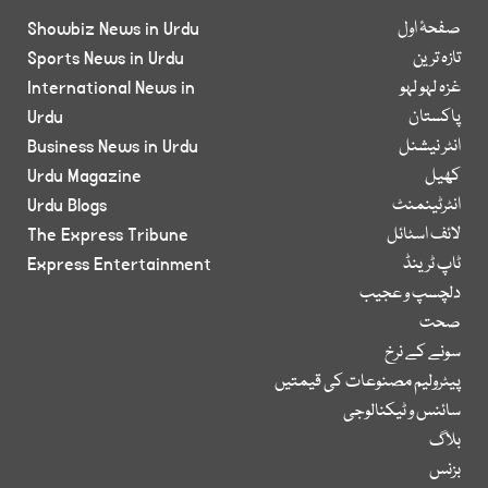
صفحۂ اول
Showbiz News in Urdu
تازہ ترین
Sports News in Urdu
غزہ لہو لہو
International News in
پاکستان
Urdu
انٹر نیشنل
Business News in Urdu
کھیل
Urdu Magazine
انٹرٹینمنٹ
Urdu Blogs
لائف اسٹائل
The Express Tribune
ٹاپ ٹرینڈ
Express Entertainment
دلچسپ و عجیب
صحت
سونے کے نرخ
پیٹرولیم مصنوعات کی قیمتیں
سائنس و ٹیکنالوجی
بلاگ
بزنس