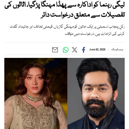
لیگی رہنما کو اداکارہ سے پھڈا مہنگا پڑگیا، اثاثوں کی
تفصیلات سے متعلق درخواست دائر
رکنِ پنجاب اسمبلی پر ایک خاتون کو مہنگی گاڑیاں، قیمتی تحائف اور جائیداد گفٹ
کرنے کے الزامات ہیں، درخواست میں مؤقف
ویب ڈیسک
June 02, 2026