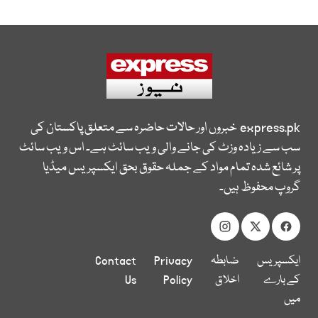
express.pk
خبروں اور حالات حاضرہ سے متعلق پاکستان کی
سب سے زیادہ وزٹ کی جانے والی ویب سائٹ ہے۔ اس ویب سائٹ
پر شائع شدہ تمام مواد کے جملہ حقوق بحق ایکسپریس میڈیا
گروپ محفوظ ہیں۔
ایکسپریس
ضابطہ
Privacy
Contact
کے بارے
اخلاق
Policy
Us
میں