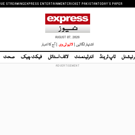
IVE STREAMING
EXPRESS ENTERTAINMENT
CRICKET PAKISTAN
TODAY'S PAPER
AUGUST 07, 2026
اشتہار لگائیں |
لائیو ٹی وی
| آج کا اخبار
ر نیشنل
ٹاپ ٹرینڈ
انٹرٹینمنٹ
لائف اسٹائل
فیکٹ چیک
صحت