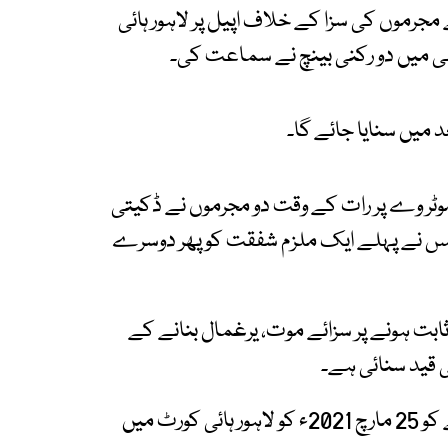
رموں کی سزا کے خلاف اپیل پر لاہور ہائی
 میں دو رکنی بینچ نے سماعت کی۔
میں سنایا جائے گا۔
و لاہور کے قریب موٹر وے پر رات کے وقت دو مجرموں نے ڈکیتی
ولیس نے پہلے ایک ملزم شفقت کو پھر دوسرے
بت ہونے پر سزائے موت، یرغمال بنانے کے
دونوں مجرموں نے انسدادِ دہشت گردی کے فیصلے کو 25 مارچ 2021ء کو لاہور ہائی کورٹ میں