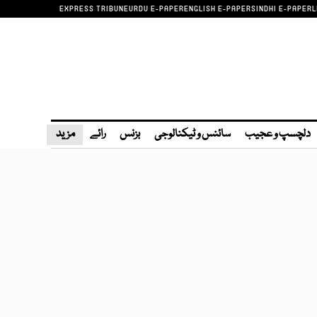
EXPRESS TRIBUNE
URDU E-PAPER
ENGLISH E-PAPER
SINDHI E-PAPER
L
دلچسپ و عجیب
سائنس و ٹیکنالوجی
بزنس
رائے
مزید