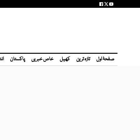
صفحۂ اول
تازہ ترین
کھیل
خاص خبریں
پاکستان
انٹ