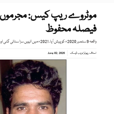
موٹروے ریپ کیس: مجرموں ک
فیصلہ محفوظ
واقعہ 9 ستمبر 2020ء کو پیش آیا، 2021ء میں انہیں سزا سنائی گئی اور 2021ء میں ہی مجرموں نے سزا کو چیلنج کیا تھا
اسٹاف رپورٹر
/
ویب ڈیسک
June 02, 2026