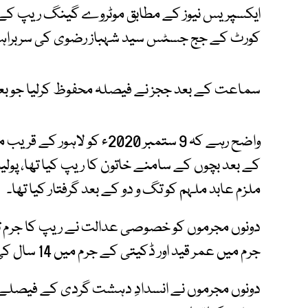
ایکسپریس نیوز کے مطابق موٹروے گینگ ریپ کے مج
کورٹ کے جج جسٹس سید شہباز رضوی کی سربراہی
سماعت کے بعد ججز نے فیصلہ محفوظ کرلیا جو بعد 
واضح رہے کہ 9 ستمبر 2020ء ک
کے بعد بچوں کے سامنے خاتون کا ریپ کیا تھا، پ
ملزم عابد ملہم کو تگ و دو کے بعد گرفتار کیا تھا۔
دونوں مجرموں کو خصوصی عدالت نے ریپ کا جرم ثا
جرم میں عمر قید اور ڈکیتی کے جرم میں 14 سال کی قید سنائی ہے۔