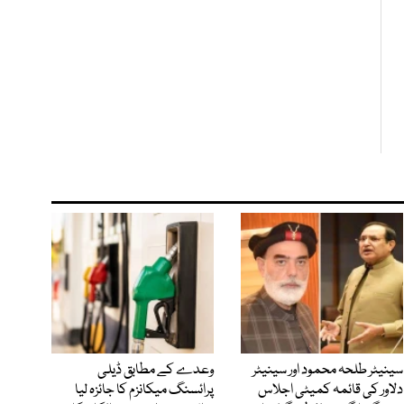
سینیٹر طلحہ محمود اور سینیٹر
وعدے کے مطابق ڈیلی
دلاور کی قائمہ کمیٹی اجلاس
پرائسنگ میکانزم کا جائزہ لیا