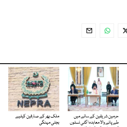
حرمین شریفین کے سائے میں
ملک بھر کے صارفین کیلیے
طے پانے والا معاہدہ اگلی نسلوں
بجلی مہنگی