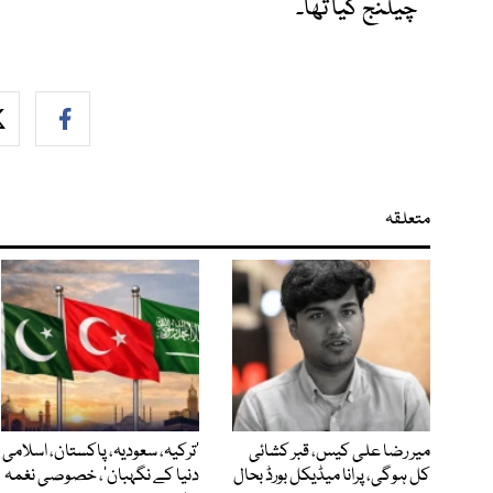
چیلنج کیا تھا۔
متعلقہ
میر رضا علی کیس، قبر کشائی
‘ترکیہ، سعودیہ، پاکستان، اسلامی
کل ہوگی، پرانا میڈیکل بورڈ بحال
دنیا کے نگہبان’، خصوصی نغمہ