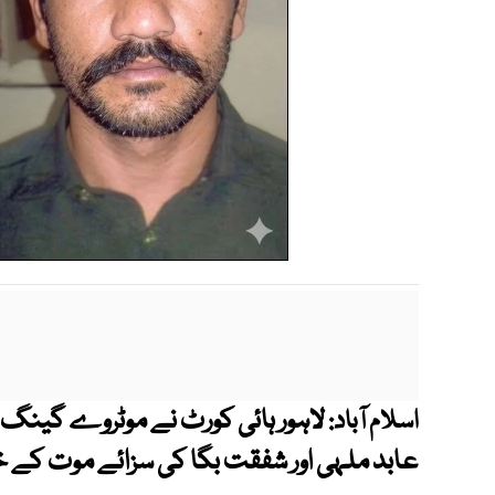
لاہور ہائی کورٹ نے موٹروے گینگ 
اسلام آباد:
عابد ملہی اور شفقت بگا کی سزائے موت کے خ