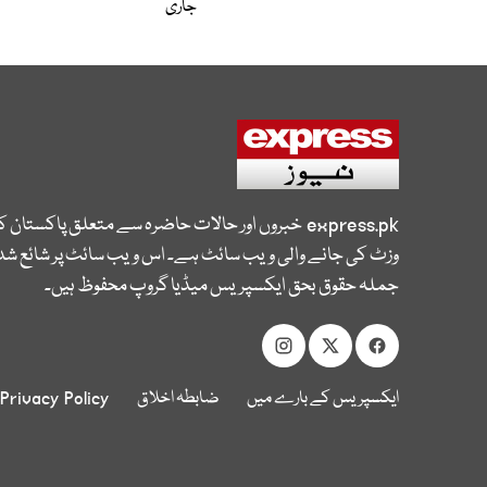
جاری
express.pk
خبروں اور حالات حاضرہ سے متعلق پاکستان 
وزٹ کی جانے والی ویب سائٹ ہے۔ اس ویب سائٹ پر شائع شدہ
جملہ حقوق بحق ایکسپریس میڈیا گروپ محفوظ ہیں۔
ایکسپریس کے بارے میں
ضابطہ اخلاق
Privacy Policy