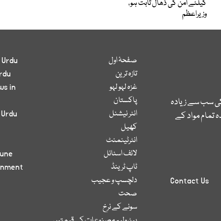
کیلئے امن کی ڈھال ثابت ہو،
وزیراعظم
صفحۂ اول
 Urdu
تازہ ترین
rdu
غزہ لہو لہو
ws in
پاکستان
کی سب سے زیادہ
انٹر نیشنل
 Urdu
 تمام مواد کے
کھیل
انٹرٹینمنٹ
لائف اسٹائل
bune
ٹاپ ٹرینڈ
inment
دلچسپ و عجیب
Contact Us
صحت
سونے کے نرخ
پیٹرولیم مصنوعات کی قیمتیں