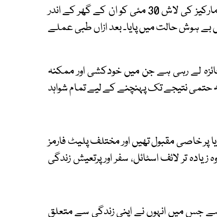
غیر ملکی میڈیا رپورٹس کے مطابق 30 سالہ پاؤلا مارکیز کی لاش 30 مئی کو ان کے گھر کے اندر
ں بے ہوش حالت میں پایا۔ بعد ازاں طبی عملے
ائزہ لے رہی ہے جن میں خودکشی اور ممکنہ
ہ حتمی نتیجے تک پہنچنے کے لیے تمام شواہد
ا پر خاصی مقبول تھیں اور مختلف پلیٹ فارمز
لاکھ سے زائد تھی۔ وہ زیادہ تر لائف اسٹائل، سفر اور پرتعیش زندگی
ہے جس میں انہوں نے اپنی زندگی سے متعلق