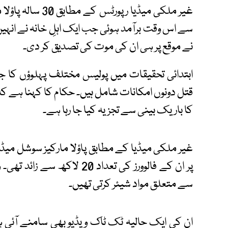
سے اس وقت برآمد ہوئی جب ایک اہلِ خانہ نے انہی
نے موقع پر ہی ان کی موت کی تصدیق کر دی۔
ابتدائی تحقیقات میں پولیس مختلف پہلوؤں کا ج
قتل دونوں امکانات شامل ہیں۔ حکام کا کہنا ہے ک
کا باریک بینی سے تجزیہ کیا جا رہا ہے۔
غیر ملکی میڈیا کے مطابق پاؤلا مارکیز سوشل میڈی
پر ان کے فالوورز کی تعداد 20 
سے متعلق مواد شیئر کرتی تھیں۔
ان کی ایک حالیہ ٹک ٹاک ویڈیو بھی سامنے آئی 