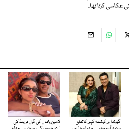
ی عکاسی کرتا تھا۔
گووندا اور کرشمہ کپور کا تعلق
لامین یامال کی گرل فرینڈ کی
سنیتا آہوجہ سے چھپا ہوا نہیں
’بری خبروں‘کی پوسٹ سے مداح