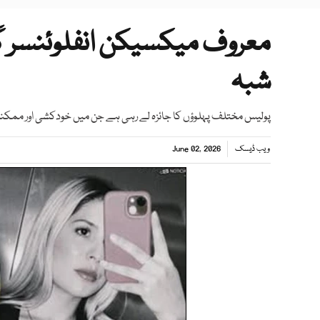
معروف میکسیکن انفلوئنسر گھ
شبہ
پولیس مختلف پہلوؤں کا جائزہ لے رہی ہے جن میں خودکشی اور ممکنہ
ویب ڈیسک
June 02, 2026