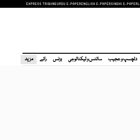
EXPRESS TRIBUNE
URDU E-PAPER
ENGLISH E-PAPER
SINDHI E-PAPER
L
دلچسپ و عجیب
سائنس و ٹیکنالوجی
بزنس
رائے
مزید