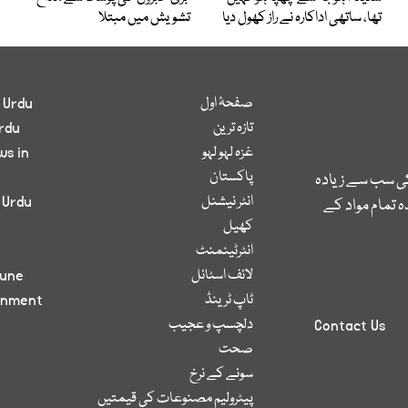
تھا، ساتھی اداکارہ نے راز کھول دیا
تشویش میں مبتلا
صفحۂ اول
 Urdu
تازہ ترین
rdu
غزہ لہو لہو
ws in
پاکستان
کی سب سے زیادہ
انٹر نیشنل
 Urdu
 تمام مواد کے
کھیل
انٹرٹینمنٹ
لائف اسٹائل
bune
ٹاپ ٹرینڈ
inment
دلچسپ و عجیب
Contact Us
صحت
سونے کے نرخ
پیٹرولیم مصنوعات کی قیمتیں