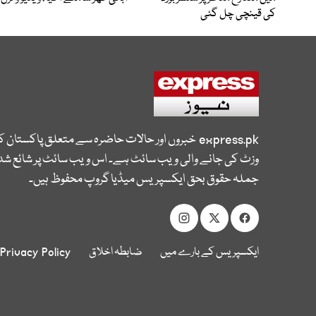
کی قینچی چل گئی
express.pk
خبروں اور حالات حاضرہ سے متعلق پاکستان 
وزٹ کی جانے والی ویب سائٹ ہے۔ اس ویب سائٹ پر شائع شدہ
جملہ حقوق بحق ایکسپریس میڈیا گروپ محفوظ ہیں۔
ایکسپریس کے بارے میں
ضابطہ اخلاق
Privacy Policy