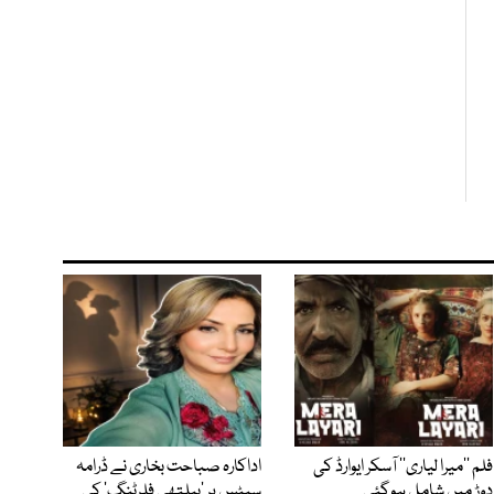
فلم ’’میرا لیاری‘‘ آسکر ایوارڈ کی
اداکارہ صباحت بخاری نے ڈرامہ
دوڑ میں شامل ہوگئی
سیٹس پر ’ہیلتھی فلرٹنگ‘ کی