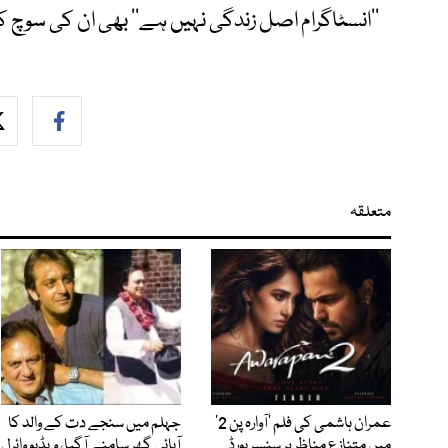
’’انسٹاگرام اصل زندگی نہیں ہے‘‘ بھی ان کی سوچ ک
متعلقہ
عمران ہاشمی کی فلم ’آوارہ پن 2‘
جہلم میں سنجے دت کے والد کا
میں متنازع مناظر پر سنسر بورڈ
آبائی گھر سامنے آگیا، ویڈیو وائرل