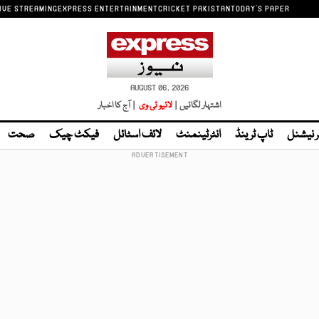
IVE STREAMING
EXPRESS ENTERTAINMENT
CRICKET PAKISTAN
TODAY'S PAPER
AUGUST 06, 2026
اشتہار لگائیں |
لائیو ٹی وی
| آج کا اخبار
ر نیشنل
ٹاپ ٹرینڈ
انٹرٹینمنٹ
لائف اسٹائل
فیکٹ چیک
صحت