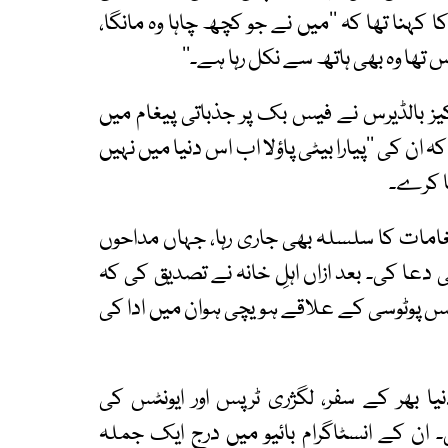
 کہنا تھا کہ ’’میں نے جو کچھ چاہا وہ مانگا،
س تھا وہ بھی ہاتھ سے نکل رہا ہے۔‘‘
یز بالڈیرس نے فیس بک پر جذباتی پیغام میں
 ان کی ’’پیارا بیٹی پاؤلا اب اس دنیا میں نہیں
طا کرے۔
امات کا سلسلہ بھی جاری رہا، جہاں مداحوں
ی دعا کی۔ بعد ازاں اہلِ خانہ نے تصدیق کی کہ
ئیس پوٹوسی کے علاقے ہویچی ہوان میں ادا کی
نیا بھر کے سفر، لگژری ٹرپس اور ایونٹس کی
ن کے انسٹاگرام بائیو میں درج ایک جملہ