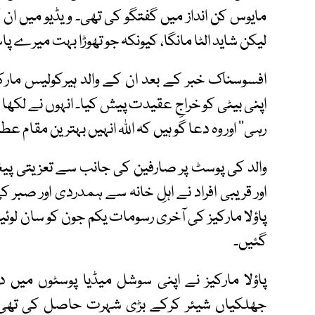
مایوس کن انداز میں گفتگو کی تھی۔ ویڈیو میں ان کا
لیکن شاید الٹا مانگا، کیونکہ جو تھوڑا بہت میرے پا
افسوسناک خبر کے بعد ان کے والد ہیرکولیس مارک
اپنی بیٹی کو خراجِ عقیدت پیش کیا۔ انہوں نے لکھا کہ
رہی‘‘ اور وہ دعا گو ہیں کہ اللہ انہیں بہترین مقام ع
والد کی پوسٹ پر صارفین کی جانب سے تعزیتی پیغ
اور قریبی افراد نے اہلِ خانہ سے ہمدردی اور صبر ک
پاؤلا مارکیز کی آخری رسومات یکم جون کو سان لو
گئیں۔
پاؤلا مارکیز نے اپنی سوشل میڈیا پوسٹوں میں د
جھلکیاں شیئر کرکے بڑی شہرت حاصل کی تھی۔ ا