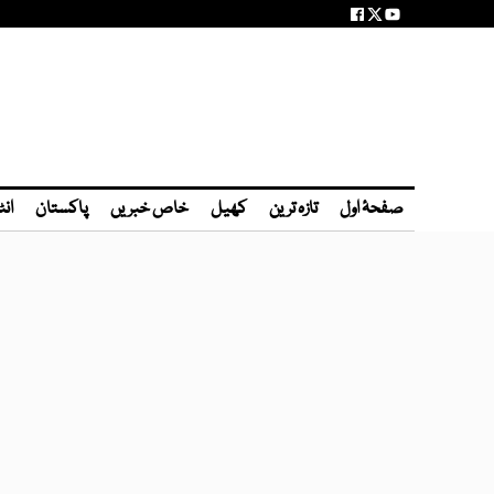
صفحۂ اول
تازہ ترین
کھیل
خاص خبریں
پاکستان
انٹ