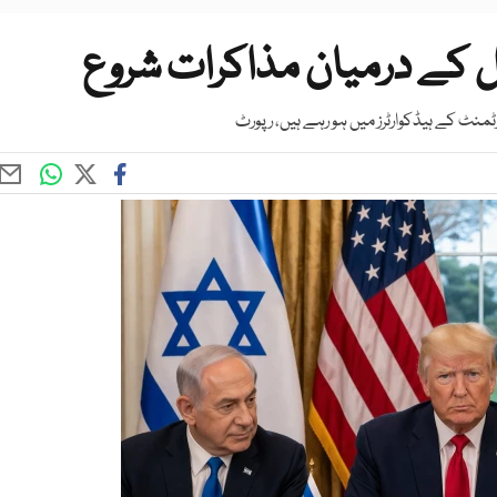
یل کے درمیان مذاکرات شروع
ٹمنٹ کے ہیڈکوارٹرز میں ہو رہے ہیں، رپورٹ