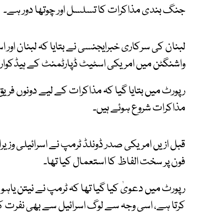
جنگ بندی مذاکرات کا تسلسل اور چوتھا دور ہے۔
لبنان کی سرکاری خبرایجنسی نے بتایا کہ لبنان اور ا
واشنگٹن میں امریکی اسٹیٹ ڈپارٹمنٹ کے ہیڈکوارٹ
رپورٹ میں بتایا گیا کہ مذاکرات کے لیے دونوں ف
مذاکرات شروع ہوئے ہیں۔
قبل ازیں امریکی صدر ڈونلڈ ٹرمپ نے اسرائیلی وزیر
فون پر سخت الفاظ کا استعمال کیا تھا۔
رپورٹ میں دعویٰ کیا گیا تھا کہ ٹرمپ نے نیتن یاہو کو
کرتا ہے، اسی وجہ سے لوگ اسرائیل سے بھی نفرت کر