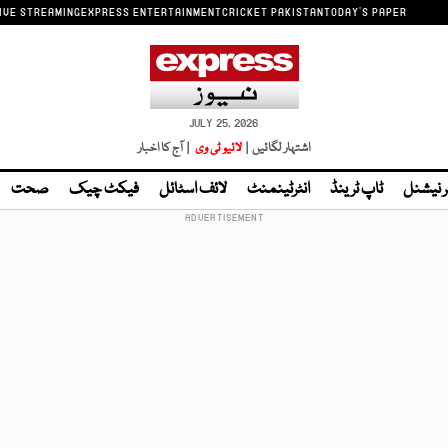
IVE STREAMING
EXPRESS ENTERTAINMENT
CRICKET PAKISTAN
TODAY'S PAPER
JULY 25, 2026
اشتہار لگائیں |
لائیو ٹی وی
| آج کا اخبار
ر نیشنل
ٹاپ ٹرینڈ
انٹرٹینمنٹ
لائف اسٹائل
فیکٹ چیک
صحت