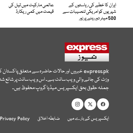
ایران کا خطے کی ریاستوں کے
عالمی مارکیٹ میں تیل کی
شہریوں کو امریکی تنصیبات سے
قیمت میں کمی ریکارڈ
500 میٹر دور رہنے پر زور
express.pk
خبروں اور حالات حاضرہ سے متعلق پاکستان 
وزٹ کی جانے والی ویب سائٹ ہے۔ اس ویب سائٹ پر شائع شدہ
جملہ حقوق بحق ایکسپریس میڈیا گروپ محفوظ ہیں۔
ایکسپریس کے بارے میں
ضابطہ اخلاق
Privacy Policy