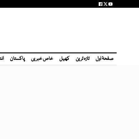
صفحۂ اول
تازہ ترین
کھیل
خاص خبریں
پاکستان
انٹ