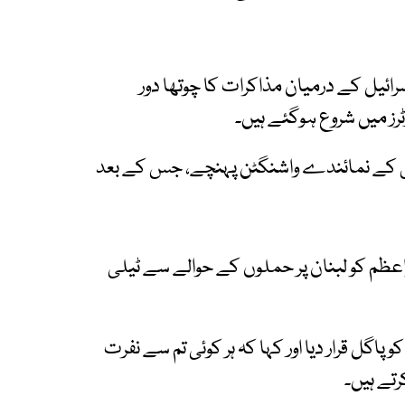
سرائیل کے درمیان مذاکرات کا چوتھا دور
رز میں شروع ہوگئے ہیں۔
ریق کے نمائندے واشنگٹن پہنچے، جس کے بعد
اعظم کو لبنان پر حملوں کے حوالے سے ٹیلی
 پاگل قرار دیا اور کہا کہ ہر کوئی تم سے نفرت
تے ہیں۔