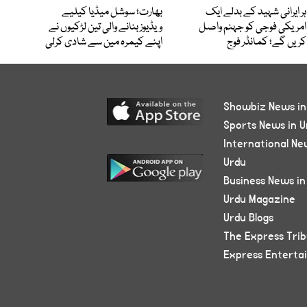
ہر ایرانی شہید کے بدلے ایک
بھارت؛ سوشل میڈیا کیلیے
امریکی فوجی کو جہنم واصل
ویڈیوز بنانے والی تین لڑکیوں نے
کریں گے؛ کمانڈر فوج
اپنے کیمرہ مین سے شادی کرلی
Showbiz News in
Sports News in U
International Ne
Urdu
Business News in
Urdu Magazine
Urdu Blogs
The Express Tri
Express Enterta