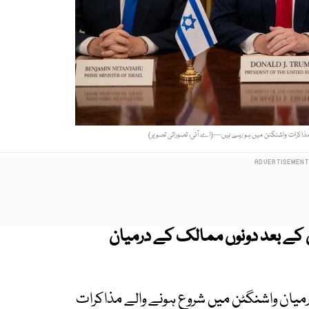
مذاکرات واشنگٹن میں ہو رہے ہیں—(اے آئی، تصوراتی تصویر)
ں کے بعد دونوں ممالک کے درمیان
درمیان واشنگٹن میں شروع ہونے والے مذاکرات