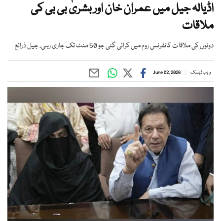
اڈیالہ جیل میں عمران خان اور بشریٰ بی بی کی
ملاقات
دونوں کی ملاقات کانفرنس روم میں کرائی گئی جو 50 منٹ تک جاری رہی، جیل ذرائع
ویب ڈیسک
June 02, 2026