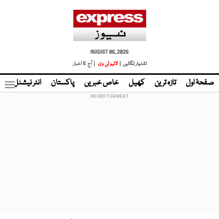
AUGUST 06, 2026
اشتہار لگائیں |
لائیو ٹی وی
| آج کا اخبار
صفحۂ اول
تازہ ترین
کھیل
خاص خبریں
پاکستان
انٹر نیشنل
ٹا