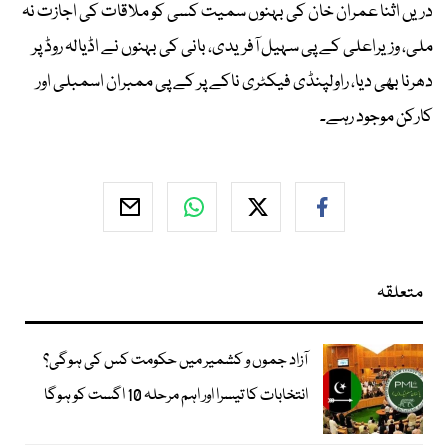
دریں اثنا عمران خان کی بہنوں سمیت کسی کو ملاقات کی اجازت نہ
ملی، وزیراعلی کے پی سہیل آفریدی، بانی کی بہنوں نے اڈیالہ روڈ پر
دھرنا بھی دیا، راولپنڈی فیکٹری ناکے پر کے پی ممبران اسمبلی اور
کارکن موجود رہے۔
متعلقہ
آزاد جموں و کشمیر میں حکومت کس کی ہوگی؟
انتخابات کا تیسرا اور اہم مرحلہ 10 اگست کو ہوگا