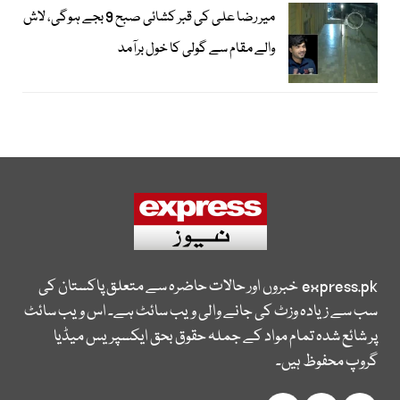
میر رضا علی کی قبر کشائی صبح 9 بجے ہوگی، لاش
والے مقام سے گولی کا خول برآمد
express.pk
خبروں اور حالات حاضرہ سے متعلق پاکستان کی
سب سے زیادہ وزٹ کی جانے والی ویب سائٹ ہے۔ اس ویب سائٹ
پر شائع شدہ تمام مواد کے جملہ حقوق بحق ایکسپریس میڈیا
گروپ محفوظ ہیں۔