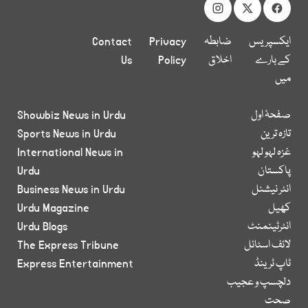
ایکسپریس
ضابطہ
Privacy
Contact
کے بارے
اخلاق
Policy
Us
میں
صفحۂ اول
Showbiz News in Urdu
تازہ ترین
Sports News in Urdu
غزہ لہو لہو
International News in
پاکستان
Urdu
انٹر نیشنل
Business News in Urdu
کھیل
Urdu Magazine
انٹرٹینمنٹ
Urdu Blogs
لائف اسٹائل
The Express Tribune
ٹاپ ٹرینڈ
Express Entertainment
دلچسپ و عجیب
صحت