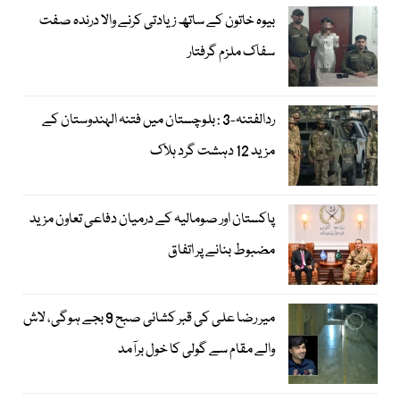
بیوہ خاتون کے ساتھ زیادتی کرنے والا درندہ صفت
سفاک ملزم گرفتار
ردالفتنہ-3 : بلوچستان میں فتنہ الہندوستان کے
مزید 12 دہشت گرد ہلاک
پاکستان اور صومالیہ کے درمیان دفاعی تعاون مزید
مضبوط بنانے پر اتفاق
میر رضا علی کی قبر کشائی صبح 9 بجے ہوگی، لاش
والے مقام سے گولی کا خول برآمد