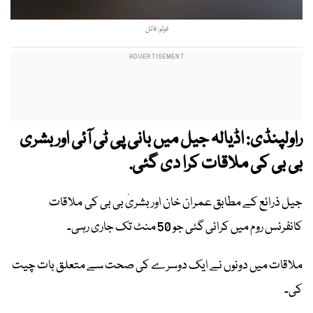
فوٹو: فائل
راولپنڈی: اڈیالہ جیل میں بانی پی ٹی آئی اور بشری
بی بی کی ملاقات کرا دی گئی.
جیل ذرائع کے مطابق عمران خان اور بشریٰ بی بی کی ملاقات
کانفرنس روم میں کرائی گئی جو 50 منٹ تک جاری رہی۔
ملاقات میں دونوں نے ایک دوسرے کی صحت سے متعلق بات چیت
کی۔