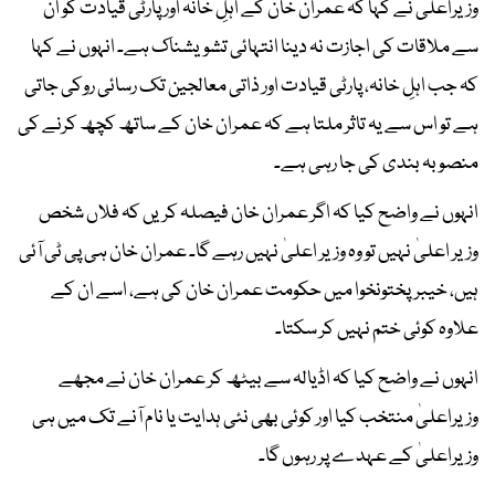
وزیراعلیٰ نے کہا کہ عمران خان کے اہلِ خانہ اور پارٹی قیادت کو ان
سے ملاقات کی اجازت نہ دینا انتہائی تشویشناک ہے۔ انہوں نے کہا
کہ جب اہلِ خانہ، پارٹی قیادت اور ذاتی معالجین تک رسائی روکی جاتی
ہے تو اس سے یہ تاثر ملتا ہے کہ عمران خان کے ساتھ کچھ کرنے کی
منصوبہ بندی کی جا رہی ہے۔
انہوں نے واضح کیا کہ اگر عمران خان فیصلہ کریں کہ فلاں شخص
وزیر اعلیٰ نہیں تو وہ وزیر اعلیٰ نہیں رہے گا۔ عمران خان ہی پی ٹی آئی
ہیں، خیبرپختونخوا میں حکومت عمران خان کی ہے، اسے ان کے
علاوہ کوئی ختم نہیں کر سکتا۔
انہوں نے واضح کیا کہ اڈیالہ سے بیٹھ کر عمران خان نے مجھے
وزیراعلیٰ منتخب کیا اور کوئی بھی نئی ہدایت یا نام آنے تک میں ہی
وزیراعلیٰ کے عہدے پر رہوں گا۔