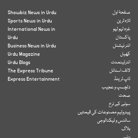
صفحۂ اول
Showbiz News in Urdu
تازہ ترین
Sports News in Urdu
غزہ لہو لہو
International News in
پاکستان
Urdu
انٹر نیشنل
Business News in Urdu
کھیل
Urdu Magazine
انٹرٹینمنٹ
Urdu Blogs
لائف اسٹائل
The Express Tribune
ٹاپ ٹرینڈ
Express Entertainment
دلچسپ و عجیب
صحت
سونے کے نرخ
پیٹرولیم مصنوعات کی قیمتیں
سائنس و ٹیکنالوجی
بلاگ
بزنس