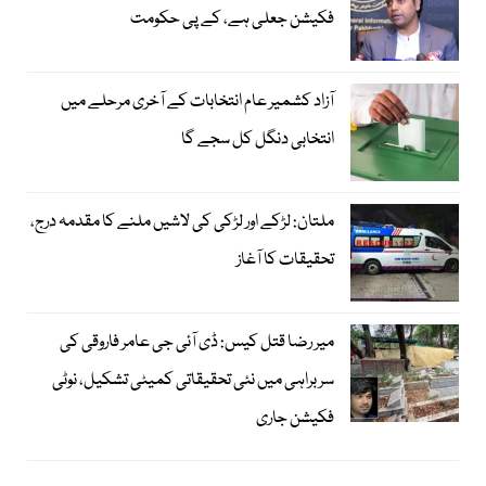
فکیشن جعلی ہے، کے پی حکومت
آزاد کشمیر عام انتخابات کے آخری مرحلے میں
انتخابی دنگل کل سجے گا
ملتان: لڑکے اور لڑکی کی لاشیں ملنے کا مقدمہ درج،
تحقیقات کا آغاز
میر رضا قتل کیس: ڈی آئی جی عامر فاروقی کی
سربراہی میں نئی تحقیقاتی کمیٹی تشکیل، نوٹی
فکیشن جاری