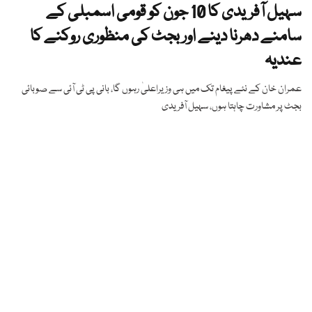
سہیل آفریدی کا 10 جون کو قومی اسمبلی کے
سامنے دھرنا دینے اور بجٹ کی منظوری روکنے کا
عندیہ
عمران خان کے نئے پیغام تک میں ہی وزیراعلیٰ رہوں گا، بانی پی ٹی آئی سے صوبائی
بجٹ پر مشاورت چاہتا ہوں، سہیل آفریدی