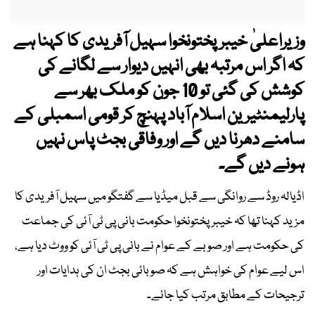
وزیراعلیٰ خیبرپختونخوا سہیل آفریدی کا کہنا ہے
کہ اگر اس مرتبہ بھی انہیں دیوار سے لگانے کی
کوشش کی گئی تو 10 جون کو ملک بھر سے
پارلیمنٹیرین اسلام آباد پہنچ کر قومی اسمبلی کے
سامنے دھرنا دیں گے اور وفاقی بجٹ پاس نہیں
ہونے دیں گے۔
اڈیالہ روڈ سے روانگی سے قبل میڈیا سے گفتگو میں سہیل آفریدی کا
مزید کہنا تھا کہ خیبرپختونخوا حکومت بانی پی ٹی آئی کی جماعت
کی حکومت ہے اور صوبے کے عوام نے بانی پی ٹی آئی کو ووٹ دیا ہے،
اس لیے عوام کی خواہش ہے کہ صوبائی بجٹ ان کی ہدایات اور
ترجیحات کے مطابق مرتب کیا جائے۔