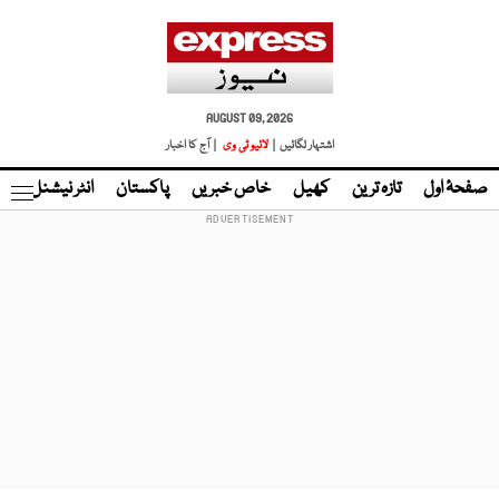
AUGUST 09, 2026
اشتہار لگائیں |
لائیو ٹی وی
| آج کا اخبار
صفحۂ اول
تازہ ترین
کھیل
خاص خبریں
پاکستان
انٹر نیشنل
ٹا