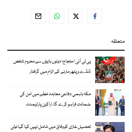
متعلقہ
پی ٹی آئی احتجاج؛ دونوں بازوؤں سے محروم شخص
ڈنڈے و پتھر مارنے کے الزام میں گرفتار
مکہ باہمی دفاعی معاہدہ خطے میں امن کی
ضمانت فراہم کرے گا، اراکین پارلیمنٹ
تحصیل غازی کو وفاق میں شامل نہیں کیا گیا نوٹی