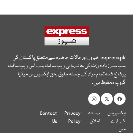
express.pk
خبروں اور حالات حاضرہ سے متعلق پاکستان کی
سب سے زیادہ وزٹ کی جانے والی ویب سائٹ ہے۔ اس ویب سائٹ
پر شائع شدہ تمام مواد کے جملہ حقوق بحق ایکسپریس میڈیا
گروپ محفوظ ہیں۔
ایکسپریس
ضابطہ
Privacy
Contact
کے بارے
اخلاق
Policy
Us
میں