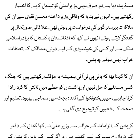
مینڈیٹ دیا ہے اور صرف وہی وزیراعلیٰ کو تبدیل کرنے کا اختیار
رکھتے ہیں۔ انہوں نے بتایا کہ وفاقی وزیر داخلہ محسن نقوی سے ان کی
ملاقات بیرسٹر گوہر کی درخواست پر ہوئی تھی، علاقائی صورتحال پر
گفتگو کرتے ہوئے انہوں نے کہا کہ افغانستان پاکستان کا برادر اسلامی
ملک ہے اور کسی کی خوشنودی کے لیے دونوں ممالک کے تعلقات
خراب نہیں ہونے چاہئیں۔
ان کا کہنا تھا کہ بانی پی ٹی آئی ہمیشہ یہ مؤقف رکھتے ہیں کہ جنگ
کسی مسئلے کا حل نہیں اور پاکستان کو خطے میں ثالثی کا کردار ادا
کرنا چاہیے، خیبرپختونخوا کے آئندہ بجٹ میں سماجی بہبود، تعلیم اور
صحت کے شعبوں کو ترجیح دی گئی ہے۔
کرپشن کے الزامات کے حوالے سے وزیراعلیٰ نے کہا کہ ان کے دفتر
کے دروازے سب کے لیے کھلے ہیں اور اگر کسی کے پاس کرپشن کے