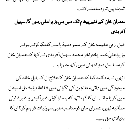
ثبوت ہیں تو وہ سامنے لائے۔
عمران خان کے نئے پیغام تک میں ہی وزیراعلیٰ رہوں گا، سہیل
آفریدی
قبل ازیں علیمہ خان کے ہمراہ میڈیا سے گفتگو کرتے ہوئے
وزیراعلیٰ خیبرپختونخوا محمد سہیل آفریدی نے کہا کہ عمران خان
کو مسلسل قیدِ تنہائی میں رکھا جا رہا ہے۔
انہوں نے مطالبہ کیا کہ عمران خان کا علاج ان کے اہلِ خانہ کی
موجودگی میں ذاتی معالجین کی نگرانی میں شفاءانٹرنیشنل اسپتال
میں کرایا جائے۔ ان کا کہنا تھا کہ ہمارا کوئی غیر آئینی یا غیر قانونی
مطالبہ نہیں، عمران خان کو مناسب طبی سہولیات فراہم کرنا ان کا
بنیادی حق ہے۔