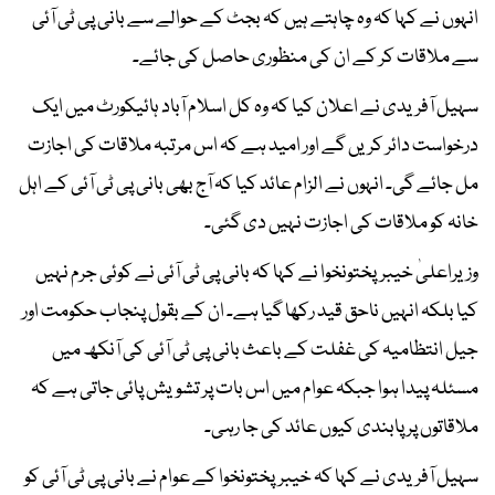
انہوں نے کہا کہ وہ چاہتے ہیں کہ بجٹ کے حوالے سے بانی پی ٹی آئی
سے ملاقات کر کے ان کی منظوری حاصل کی جائے۔
سہیل آفریدی نے اعلان کیا کہ وہ کل اسلام آباد ہائیکورٹ میں ایک
درخواست دائر کریں گے اور امید ہے کہ اس مرتبہ ملاقات کی اجازت
مل جائے گی۔ انہوں نے الزام عائد کیا کہ آج بھی بانی پی ٹی آئی کے اہل
خانہ کو ملاقات کی اجازت نہیں دی گئی۔
وزیراعلیٰ خیبرپختونخوا نے کہا کہ بانی پی ٹی آئی نے کوئی جرم نہیں
کیا بلکہ انہیں ناحق قید رکھا گیا ہے۔ ان کے بقول پنجاب حکومت اور
جیل انتظامیہ کی غفلت کے باعث بانی پی ٹی آئی کی آنکھ میں
مسئلہ پیدا ہوا جبکہ عوام میں اس بات پر تشویش پائی جاتی ہے کہ
ملاقاتوں پر پابندی کیوں عائد کی جا رہی۔
سہیل آفریدی نے کہا کہ خیبرپختونخوا کے عوام نے بانی پی ٹی آئی کو