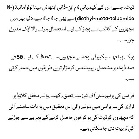
ڈیٹ، جسے اس کے کیمیائی نام این-ڈائی ایتھائل میٹا ٹولوامائیڈ (N-
diethyl-meta-toluamide) سے بھی جانا جاتا ہے، دنیا بھر میں
مچھروں کے کاٹنے سے بچاؤ کے لیے استعمال ہونے والا ایک مقبول
جزو ہے۔
یو کے ہیلتھ سیکیورٹی ایجنسی مچھروں سے تحفظ کے لیے 50 فی
صد ڈیٹ پر مشتمل ریپیلنٹس کو مؤثر ترین طریقوں میں شمار کرتی
ہے۔
فرانس کی یونیورسٹی آف ٹورز سے تعلق رکھنے والے محقق کلاؤڈیو
لزاری کی سربراہی میں ہونے والی اس تحقیق میں یہ بات سامنے آئی
کہ مچھروں کو ڈیٹ کی بو کو خون حاصل کرنے کے تجربے سے جوڑنے
کی تربیت دی جا سکتی ہے۔