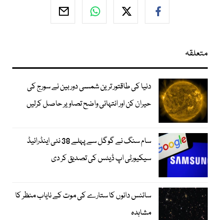
متعلقہ
دنیا کی طاقتور ترین شمسی دوربین نے سورج کی
حیران کن اور انتہائی واضح تصاویر حاصل کرلیں
سام سنگ نے گوگل سے پہلے 38 نئی اینڈرائیڈ
سیکیورٹی اپ ڈیٹس کی تصدیق کر دی
سائنس دانوں کا ستارے کی موت کے نایاب منظر کا
مشاہدہ