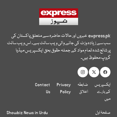
express.pk
خبروں اور حالات حاضرہ سے متعلق پاکستان کی
سب سے زیادہ وزٹ کی جانے والی ویب سائٹ ہے۔ اس ویب سائٹ
پر شائع شدہ تمام مواد کے جملہ حقوق بحق ایکسپریس میڈیا
گروپ محفوظ ہیں۔
ایکسپریس
ضابطہ
Privacy
Contact
کے بارے
اخلاق
Policy
Us
میں
صفحۂ اول
Showbiz News in Urdu