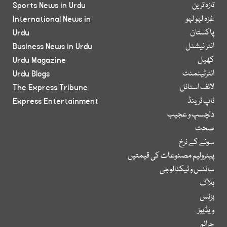
تازہ ترین
Sports News in Urdu
غزہ لہو لہو
International News in
پاکستان
Urdu
انٹر نیشنل
Business News in Urdu
کھیل
Urdu Magazine
انٹرٹینمنٹ
Urdu Blogs
لائف اسٹائل
The Express Tribune
ٹاپ ٹرینڈ
Express Entertainment
دلچسپ و عجیب
صحت
سونے کے نرخ
پیٹرولیم مصنوعات کی قیمتیں
سائنس و ٹیکنالوجی
بلاگ
بزنس
ویڈیوز
جرائم