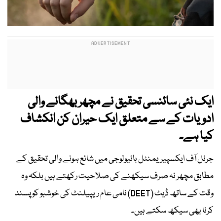
ایک نئی سائنسی تحقیق نے مچھر بھگانے والی
ادویات کے سے متعلق ایک حیران کن انکشاف
کیا ہے۔
جرنل آف ایکسپیریمنٹل بائیولوجی میں شائع ہونے والی تحقیق کے
مطابق مچھر نہ صرف سیکھنے کی صلاحیت رکھتے ہیں بلکہ وہ
وقت کے ساتھ ڈیٹ (DEET) نامی عام ریپیلنٹ کی خوشبو کو پسند
کرنا بھی سیکھ سکتے ہیں۔