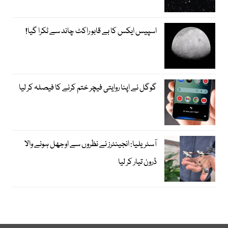
اسپیس ایکس کا بے قابو راکٹ چاند سے ٹکرا گیا!
گوگل نے اپنا روایتی فیچر ختم کرنے کا فیصلہ کر لیا
آسٹریلیا: انجینئرز نے نظروں سے اوجھل ہونے والا
ڈرون تیار کر لیا