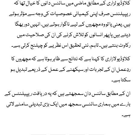
کلاؤڈیو لزاری کے مطابق ماضی میں سائنس دانوں کا خیال تھا کہ
ریپیلنٹس صرف اپنی کیمیائی خصوصیات کی وجہ سے مؤثر ہوتے
ہیں، یعنی یا تو وہ مچھروں کے لیے ناگوار ہوتے ہیں، انہیں دور بھگا
دیتے ہیں یا پھر انسانوں کو تلاش کرنے کی ان کی صلاحیت میں
رکاوٹ بنتے ہیں۔ تاہم، نئی تحقیق اس نظریے کو چیلنج کرتی ہے۔
کلاؤڈیو لازاری کا کہنا ہے کہ نتائج سے ظاہر ہوتا ہے کہ مچھروں کا
ردِعمل ان کے تجربات اور سیکھنے کے عمل کے ذریعے تبدیل ہو
سکتا ہے۔
ان کے مطابق سائنس دان سمجھتے ہیں کہ یہ دریافت ریپیلنٹس کے
بارے میں ہماری سائنسی سمجھ میں ایک بڑی تبدیلی سامنے لاتی
ہے۔