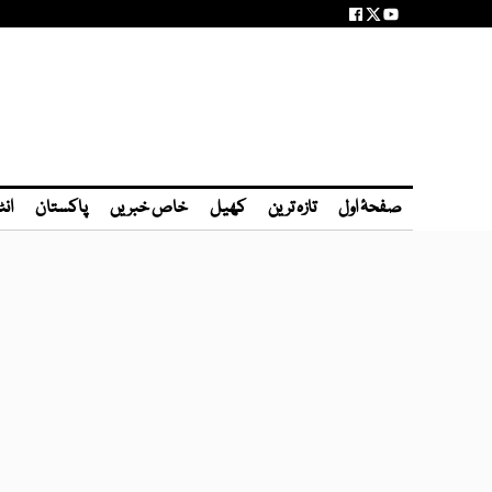
صفحۂ اول
تازہ ترین
کھیل
خاص خبریں
پاکستان
انٹ