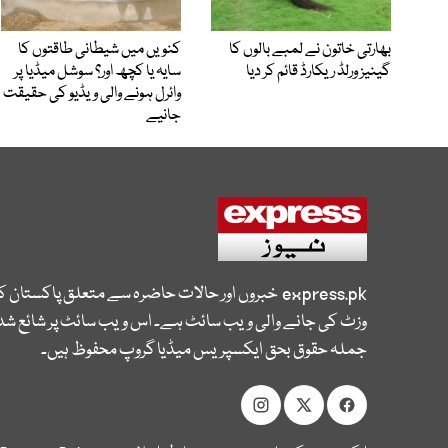
بھارتی خاتون نے لمبے بالوں کا
کنویں میں شیطانی طاقتوں کا
گینیز ورلڈ ریکارڈ قائم کر دیا
سایہ یا کچھ اور؟ سوشل میڈیا پر
وائرل ہونے والی ویڈیو کی حقیقت
جانیے
express.pk
خبروں اور حالات حاضرہ سے متعلق پاکستان 
وزٹ کی جانے والی ویب سائٹ ہے۔ اس ویب سائٹ پر شائع شدہ
جملہ حقوق بحق ایکسپریس میڈیا گروپ محفوظ ہیں۔