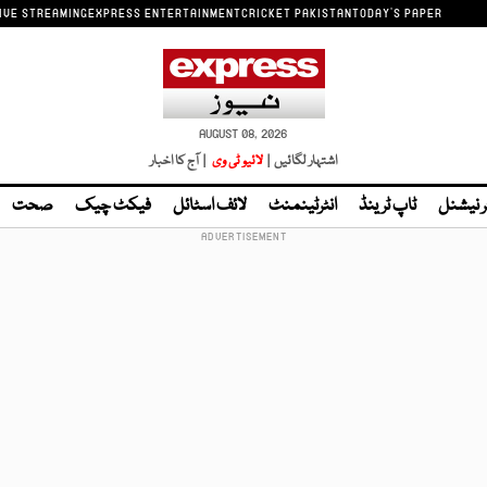
IVE STREAMING
EXPRESS ENTERTAINMENT
CRICKET PAKISTAN
TODAY'S PAPER
AUGUST 08, 2026
اشتہار لگائیں |
لائیو ٹی وی
| آج کا اخبار
ر نیشنل
ٹاپ ٹرینڈ
انٹرٹینمنٹ
لائف اسٹائل
فیکٹ چیک
صحت