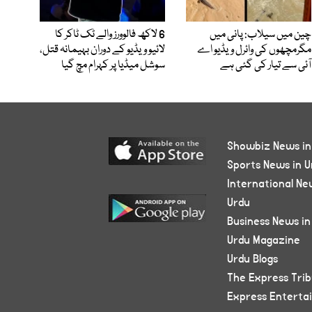
چین میں سیلاب: پانی میں
6 لاکھ فالوورز والے ٹک ٹاکر کا
مگرمچھوں کی وائرل ویڈیو اے
لائیو ویڈیو کے دوران بہیمانہ قتل،
آئی سے تیار کی گئی ہے
سوشل میڈیا پر کہرام مچ گیا
Showbiz News in
Sports News in U
International Ne
Urdu
Business News in
Urdu Magazine
Urdu Blogs
The Express Tri
Express Enterta