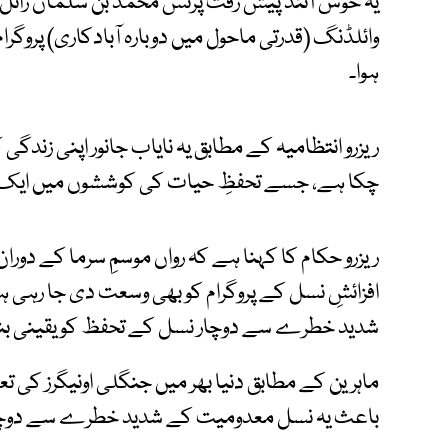
یہ خوش آئند پیش رفت پرنس محمد بن سلمان رائل ر
ہوا۔
ریزرو انتظامیہ کے مطابق یہ نایاب جانور اپنی زندگی
چکا ہے، جسے تحفظِ حیات کی کوششوں میں ایک بڑی 
ریزرو حکام کا کہنا ہے کہ رواں موسمِ سرما کے دور
افزائشِ نسل کے پروگرام کو بھی وسعت دی جا رہی ہے
شدید خطرے سے دوچار نسل کے تحفظ کو یقینی بنا
باعث یہ نسل معدومیت کے شدید خطرے سے دوچا