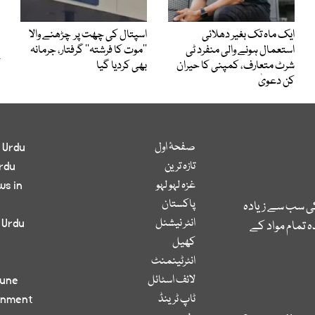
ایک ماہ تک بغیر دھلائی
اسپتال کی چھت پر چڑھنے والا
استعمال ہونے والی منفرد ٹی
’’موت کا فرشتہ‘‘ گرفتار، جرمانہ
شرٹ متعارف، کمپنی کا حیران
بھی کردیا گیا
کن دعویٰ
صفحۂ اول
 Urdu
تازہ ترین
rdu
غزہ لہو لہو
ws in
پاکستان
کی سب سے زیادہ
انٹر نیشنل
 Urdu
 تمام مواد کے
کھیل
انٹرٹینمنٹ
لائف اسٹائل
bune
ٹاپ ٹرینڈ
inment