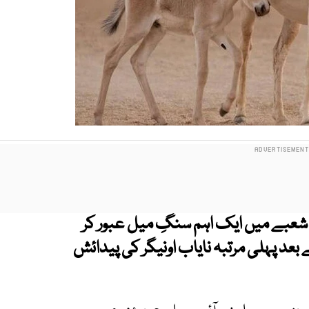
بے میں ایک اہم سنگِ میل عبور کر
 پہلی مرتبہ نایاب اونیگر
کی پیدائش