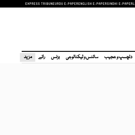
EXPRESS TRIBUNE
URDU E-PAPER
ENGLISH E-PAPER
SINDHI E-PAPER
L
دلچسپ و عجیب
سائنس و ٹیکنالوجی
بزنس
رائے
مزید