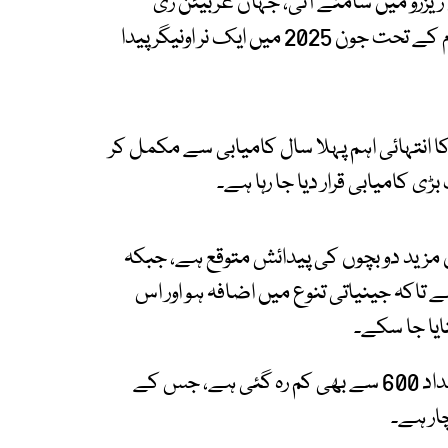
یزرو میں سامنے آئی، جہاں عربیئن ری
وائلڈنگ (قدرتی ماحول میں دوبارہ آبادکاری) پروگرام کے تحت جون 2025 میں ایک نر اونیگر پیدا
 کا انتہائی اہم پہلا سال کامیابی سے مکمل کر
کامیابی قرار دیا جا رہا ہے۔
ان مزید دو بچوں کی پیدائش متوقع ہے، جبکہ
 تاکہ جینیاتی تنوع میں اضافہ ہو اور اس
یا جا سکے۔
ماہرین کے مطابق دنیا بھر میں جنگلی اونیگرز کی تعداد 600 سے بھی کم رہ گئی ہے، جس کے
ر ہے۔