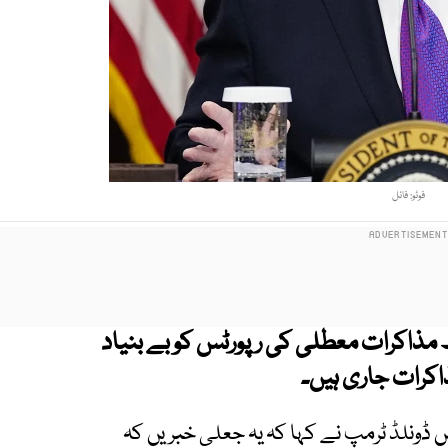
فوٹو: فائل
 مذاکرات معطلی کی رپورٹس کو بے بنیاد
اکرات جاری ہیں۔
ں ڈونلڈ ٹرمپ نے کہا کہ یہ جعلی خبریں کہ