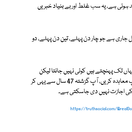
ند ہوئی ہے، یہ سب غلط اور بے بنیاد خبریں
اری ہے جو چار دن پہلے، تین دن پہلے، دو
اں تک پہنچتے ہیں کوئی نہیں جانتا لیکن
میں نے ایران کو کہا ہے کہ کسی نہ کسی صورت آپ معاہدہ کریں، آپ گزشتہ 47 سال سے یہی کر
کی اجازت نہیں دی جاسکتی ہے۔
https://truthsocial.com/@realD