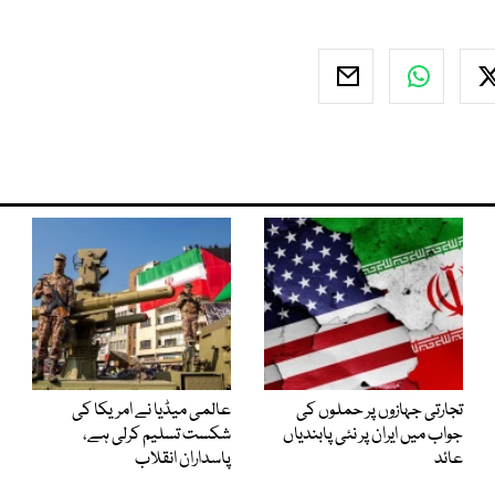
تجارتی جہازوں پر حملوں کی
عالمی میڈیا نے امریکا کی
جواب میں ایران پر نئی پابندیاں
شکست تسلیم کرلی ہے،
عائد
پاسداران انقلاب