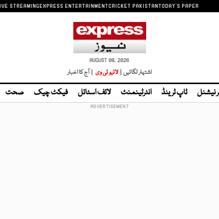
IVE STREAMING
EXPRESS ENTERTAINMENT
CRICKET PAKISTAN
TODAY'S PAPER
AUGUST 08, 2026
اشتہار لگائیں |
لائیو ٹی وی
| آج کا اخبار
ر نیشنل
ٹاپ ٹرینڈ
انٹرٹینمنٹ
لائف اسٹائل
فیکٹ چیک
صحت