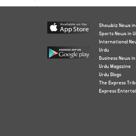
Showbiz News in
Sports News in U
International Ne
Urdu
Business News in
Urdu Magazine
Urdu Blogs
The Express Tri
Express Enterta