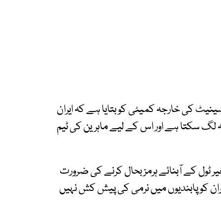
ینیٹ کی خارجہ کمیٹی کو بتایا ہے کہ ایران
ہ لگ سکتا ہے اور اس کے لیے ماہرین کی ٹیم
ر ٹول کے آبنائے ہرمز بحال کرنے کی ضرورت
یران کو پابندیوں میں نرمی کی پیش کش نہیں