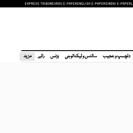
EXPRESS TRIBUNE
URDU E-PAPER
ENGLISH E-PAPER
SINDHI E-PAPER
L
دلچسپ و عجیب
سائنس و ٹیکنالوجی
بزنس
رائے
مزید