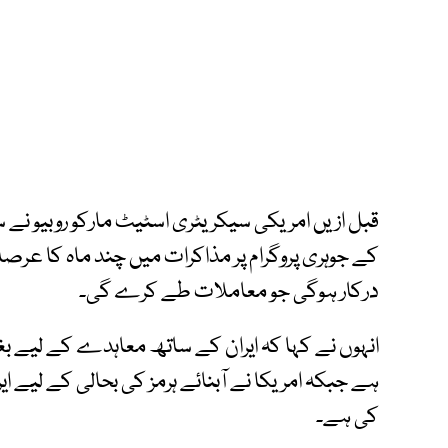
قبل ازیں امریکی سیکریٹری اسٹیٹ مارکو روبیو نے س
کے جوہری پروگرام پر مذاکرات میں چند ماہ کا عرص
درکار ہوگی جو معاملات طے کرے گی۔
انہوں نے کہا کہ ایران کے ساتھ معاہدے کے لیے بغی
ہے جبکہ امریکا نے آبنائے ہرمز کی بحالی کے لیے ا
کی ہے۔