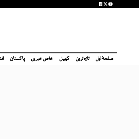
صفحۂ اول
تازہ ترین
کھیل
خاص خبریں
پاکستان
انٹ