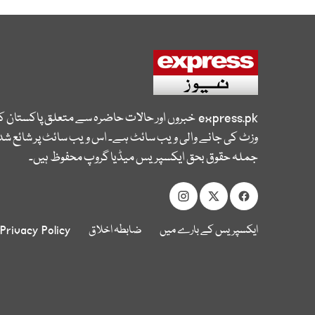
express.pk
خبروں اور حالات حاضرہ سے متعلق پاکستان 
وزٹ کی جانے والی ویب سائٹ ہے۔ اس ویب سائٹ پر شائع شدہ
جملہ حقوق بحق ایکسپریس میڈیا گروپ محفوظ ہیں۔
ایکسپریس کے بارے میں
ضابطہ اخلاق
Privacy Policy