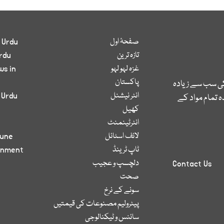
صفحۂ اول
 Urdu
تازہ ترین
rdu
غزہ لہو لہو
ws in
پاکستان
کی سب سے زیادہ
انٹر نیشنل
 Urdu
 تمام مواد کے
کھیل
انٹرٹینمنٹ
لائف اسٹائل
bune
ٹاپ ٹرینڈ
inment
دلچسپ و عجیب
Contact Us
صحت
سونے کے نرخ
پیٹرولیم مصنوعات کی قیمتیں
سائنس و ٹیکنالوجی