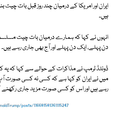
ایران اور امریکا کے درمیان چند روز قبل بات چیت ب
ہیں۔
انہوں نے کہا کہ ہمارے درمیان بات چیت مسلسل ج
دن پہلے، ایک دن پہلے اور آج بھی جاری رہے ہیں۔
ڈونلڈ ٹرمپ نے مذاکرات کے حوالے سے کہا کہ یہ کہ
رہے ہیں اور اس کو کسی صورت مزید جاری رکھنے 
onaldTrump/posts/116681581361115247