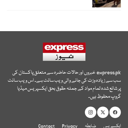
express.pk
خبروں اور حالات حاضرہ سے متعلق پاکستان کی
سب سے زیادہ وزٹ کی جانے والی ویب سائٹ ہے۔ اس ویب سائٹ
پر شائع شدہ تمام مواد کے جملہ حقوق بحق ایکسپریس میڈیا
گروپ محفوظ ہیں۔
ایکسپریس
ضابطہ
Privacy
Contact