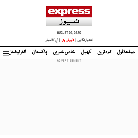
AUGUST 06, 2026
اشتہار لگائیں |
لائیو ٹی وی
| آج کا اخبار
صفحۂ اول
تازہ ترین
کھیل
خاص خبریں
پاکستان
انٹر نیشنل
ٹا