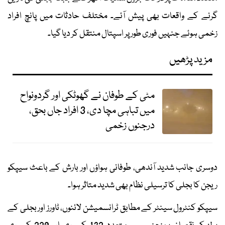
گرنے کے واقعات بھی پیش آئے۔ مختلف حادثات میں پانچ افراد
زخمی ہوئے جنہیں فوری طور پر اسپتال منتقل کر دیا گیا۔
مزید پڑھیں
مٹی کے طوفان نے گھوٹکی اور گردونواح
میں تباہی مچا دی، 3 افراد جاں بحق،
درجنوں زخمی
دوسری جانب شدید آندھی، طوفانی ہواؤں اور بارش کے باعث سیپکو
ریجن کا بجلی کا ترسیلی نظام بھی شدید متاثر ہوا۔
سیپکو کنٹرول سینٹر کے مطابق ٹرانسمیشن لائنوں، ٹاورز اور بجلی کے