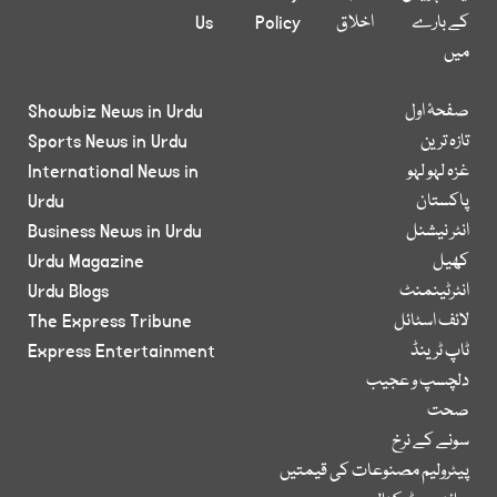
کے بارے
اخلاق
Policy
Us
میں
صفحۂ اول
Showbiz News in Urdu
تازہ ترین
Sports News in Urdu
غزہ لہو لہو
International News in
پاکستان
Urdu
انٹر نیشنل
Business News in Urdu
کھیل
Urdu Magazine
انٹرٹینمنٹ
Urdu Blogs
لائف اسٹائل
The Express Tribune
ٹاپ ٹرینڈ
Express Entertainment
دلچسپ و عجیب
صحت
سونے کے نرخ
پیٹرولیم مصنوعات کی قیمتیں