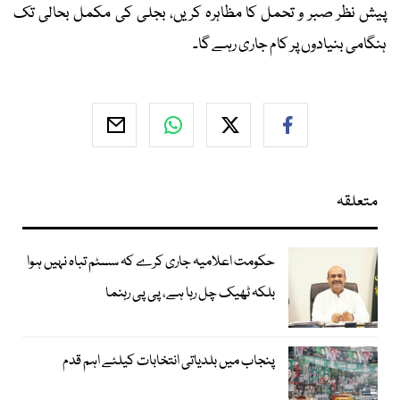
پیش نظر صبر و تحمل کا مظاہرہ کریں، بجلی کی مکمل بحالی تک
ہنگامی بنیادوں پر کام جاری رہے گا۔
متعلقہ
حکومت اعلامیہ جاری کرے کہ سسٹم تباہ نہیں ہوا
بلکہ ٹھیک چل رہا ہے، پی پی رہنما
پنجاب میں بلدیاتی انتخابات کیلئے اہم قدم