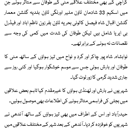
کراچی کے بھی مختلف علاقے مٹی کے طوفان سے متاثر ہوئے جن
میں اسکیم 33 شادمان ٹاؤن ملیر اورنگی ٹاؤن بلدیہ گلشن معمار
گلشن اقبال شاہ فیصل کالونی بحریہ ٹاؤن بفر زون ناظم اباد اور فیڈرل
بی ایریا شامل ہیں لیکن طوفان کی شدت میں کمی کی وجہ سے
نقصانات نہ ہونے کے برابر تھے۔
نوابشاہ، شاہ پور چاکر اور گرد و نواح میں تیز ہواؤں کے ساتھ مٹی کا
طوفان اور بارش ہوئی جس سے موسم خوشگوار ہوگیا اور کئی روز سے
جاری شدید گرمی کا زور ٹوٹ گیا۔
شہریوں نے بارش اور ٹھنڈی ہواؤں کا خیرمقدم کیا تاہم بعض علاقوں
میں بجلی کی فراہمی متاثر ہونے کی اطلاعات بھی موصول ہوئیں۔
حیدرآباد اور اس کے اطراف میں بھی تیز ہواؤں کے ساتھ آندھی نے
شہریوں کو خوفزدہ کر دیا۔ آندھی کے بعد شہر کے مختلف علاقوں میں