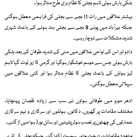
ہلکی بارش ہوئی تاہم بجلی کا نظام بری طرح متاثر ہوا۔
بیشتر علاقوں میں رات 11 بجے سے بجلی کی فراہمی معطل ہوگئی
جبکہ ہیرآباد میں پونے 9 بجے سے بجلی بند ہونے کے باعث شہری
شدید مشکلات سے دوچار رہے۔
دادو اور اس کے نواحی علاقوں میں مٹی کے شدید طوفان کے بعد ہلکی
بارش ہوئی جس سے موسم خوشگوار ہوگیا اور گرمی کا زور ٹوٹ گیا تاہم
تیز ہواؤں کے باعث بجلی کا نظام متاثر ہوا اور کئی علاقوں میں
سپلائی معطل ہوگئی۔
ادھر مورو میں طوفانی ہواؤں نے سب سے زیادہ نقصان پہنچایا۔
مختلف مقامات پر گھروں، دکانوں، ہوٹلوں اور سرکاری و نیم سرکاری
عمارتوں کی چھتوں پر نصب سولر پلیٹیں اور سائن بورڈ ہوا میں اڑ گئے۔
متعدد مقامات پر درخت جڑوں سمیت اکھڑ گئے جبکہ بجلی کی تاریں