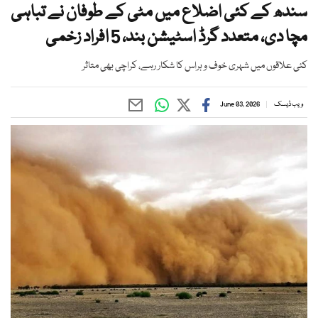
سندھ کے کئی اضلاع میں مٹی کے طوفان نے تباہی
مچا دی، متعدد گرڈ اسٹیشن بند، 5 افراد زخمی
کئی علاقوں میں شہری خوف و ہراس کا شکار رہے، کراچی بھی متاثر
ویب ڈیسک
June 03, 2026