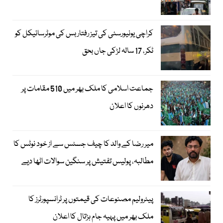
کراچی یونیورسٹی کی تیز رفتار بس کی موٹرسائیکل کو
ٹکر، 17 سالہ لڑکی جاں بحق
جماعت اسلامی کا ملک بھر میں 510 مقامات پر
دھرنوں کا اعلان
میر رضا کے والد کا چیف جسٹس سے از خود نوٹس کا
مطالبہ، پولیس تفتیش پر سنگین سوالات اٹھا دیے
پیٹرولیم مصنوعات کی قیمتوں پر ٹرانسپورٹرز کا
ملک بھر میں پہیہ جام ہڑتال کا اعلان