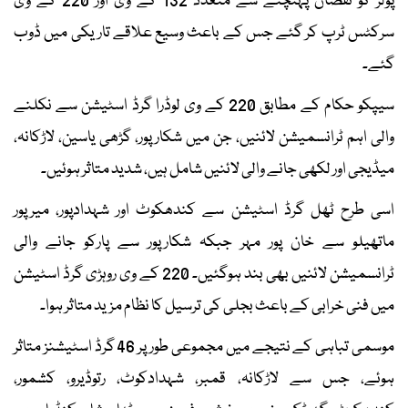
پولز کو نقصان پہنچنے سے متعدد 132 کے وی اور 220 کے وی
سرکٹس ٹرپ کر گئے جس کے باعث وسیع علاقے تاریکی میں ڈوب
گئے۔
سیپکو حکام کے مطابق 220 کے وی لوڈرا گرڈ اسٹیشن سے نکلنے
والی اہم ٹرانسمیشن لائنیں، جن میں شکارپور، گڑھی یاسین، لاڑکانہ،
میڈیجی اور لکھی جانے والی لائنیں شامل ہیں، شدید متاثر ہوئیں۔
اسی طرح ٹھل گرڈ اسٹیشن سے کندھکوٹ اور شہدادپور، میرپور
ماتھیلو سے خان پور مہر جبکہ شکارپور سے پارکو جانے والی
ٹرانسمیشن لائنیں بھی بند ہوگئیں۔ 220 کے وی روہڑی گرڈ اسٹیشن
میں فنی خرابی کے باعث بجلی کی ترسیل کا نظام مزید متاثر ہوا۔
موسمی تباہی کے نتیجے میں مجموعی طور پر 46 گرڈ اسٹیشنز متاثر
ہوئے، جس سے لاڑکانہ، قمبر، شہدادکوٹ، رتوڈیرو، کشمور،