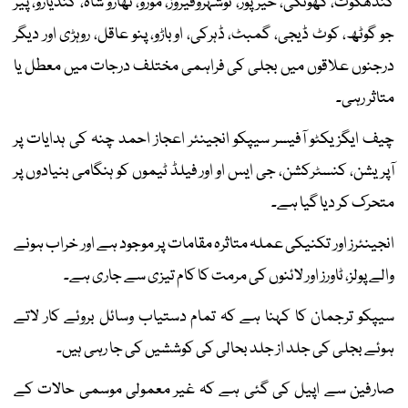
کندھکوٹ، گھوٹکی، خیرپور، نوشہروفیروز، مورو، ٹھارو شاہ، کنڈیارو، پیر
جو گوٹھ، کوٹ ڈیجی، گمبٹ، ڈہرکی، اوباڑو، پنو عاقل، روہڑی اور دیگر
درجنوں علاقوں میں بجلی کی فراہمی مختلف درجات میں معطل یا
متاثر رہی۔
چیف ایگزیکٹو آفیسر سیپکو انجینئر اعجاز احمد چنہ کی ہدایات پر
آپریشن، کنسٹرکشن، جی ایس او اور فیلڈ ٹیموں کو ہنگامی بنیادوں پر
متحرک کر دیا گیا ہے۔
انجینئرز اور تکنیکی عملہ متاثرہ مقامات پر موجود ہے اور خراب ہونے
والے پولز، ٹاورز اور لائنوں کی مرمت کا کام تیزی سے جاری ہے۔
سیپکو ترجمان کا کہنا ہے کہ تمام دستیاب وسائل بروئے کار لاتے
ہوئے بجلی کی جلد از جلد بحالی کی کوششیں کی جا رہی ہیں۔
صارفین سے اپیل کی گئی ہے کہ غیر معمولی موسمی حالات کے