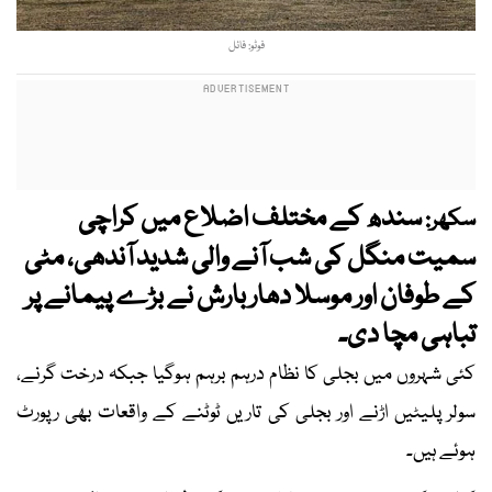
فوٹو: فائل
سندھ کے مختلف اضلاع میں کراچی
سکھر:
سمیت منگل کی شب آنے والی شدید آندھی، مٹی
کے طوفان اور موسلا دھار بارش نے بڑے پیمانے پر
تباہی مچا دی۔
کئی شہروں میں بجلی کا نظام درہم برہم ہوگیا جبکہ درخت گرنے،
سولر پلیٹیں اڑنے اور بجلی کی تاریں ٹوٹنے کے واقعات بھی رپورٹ
ہوئے ہیں۔