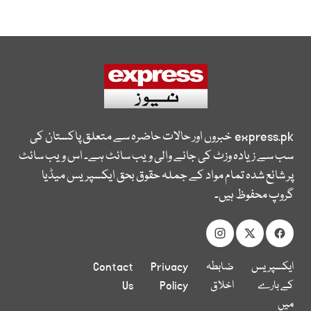
express.pk
خبروں اور حالات حاضرہ سے متعلق پاکستان کی
سب سے زیادہ وزٹ کی جانے والی ویب سائٹ ہے۔ اس ویب سائٹ
پر شائع شدہ تمام مواد کے جملہ حقوق بحق ایکسپریس میڈیا
گروپ محفوظ ہیں۔
ایکسپریس
ضابطہ
Privacy
Contact
کے بارے
اخلاق
Policy
Us
میں