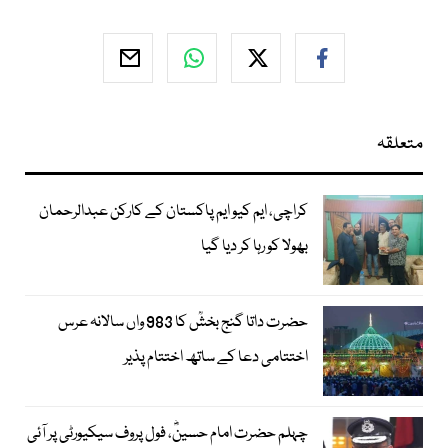
متعلقہ
کراچی، ایم کیو ایم پاکستان کے کارکن عبدالرحمان
بھولا کو رہا کر دیا گیا
حضرت داتا گنج بخشؒ کا 983 واں سالانہ عرس
اختتامی دعا کے ساتھ اختتام پذیر
چہلم حضرت امام حسینؓ، فول پروف سیکیورٹی پر آئی