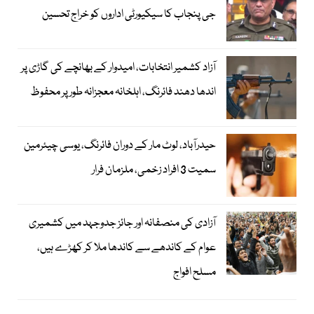
جی پنجاب کا سیکیورٹی اداروں کو خراج تحسین
آزاد کشمیر انتخابات، امیدوار کے بھانچے کی گاڑی پر
اندھا دھند فائرنگ، اہلخانہ معجزانہ طور پر محفوظ
حیدرآباد، لوٹ مار کے دوران فائرنگ، یوسی چیئرمین
سمیت 3 افراد زخمی، ملزمان فرار
آزادی کی منصفانہ اور جائز جدوجہد میں کشمیری
عوام کے کاندھے سے کاندھا ملا کر کھڑے ہیں،
مسلح افواج