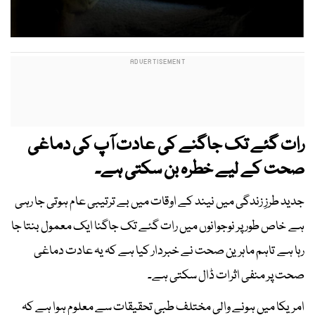
رات گئے تک جاگنے کی عادت آپ کی دماغی
صحت کے لیے خطرہ بن سکتی ہے۔
جدید طرزِ زندگی میں نیند کے اوقات میں بے ترتیبی عام ہوتی جا رہی
ہے خاص طور پر نوجوانوں میں رات گئے تک جاگنا ایک معمول بنتا جا
رہا ہے تاہم ماہرین صحت نے خبردار کیا ہے کہ یہ عادت دماغی
صحت پر منفی اثرات ڈال سکتی ہے۔
امریکا میں ہونے والی مختلف طبی تحقیقات سے معلوم ہوا ہے کہ