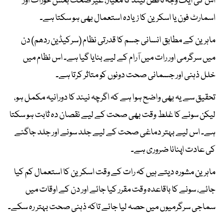
اس کی ایک وجہ ناقص نیند کا معیار، غیر صحت بخش خوراک اور
اسمارٹ فون یا اسکرین کا زیادہ استعمال بھی ہو سکتا ہے۔
ماہرین کے مطابق انسانی جسم کا قدرتی نظام (سرکیڈین ردھم) دن
میں سرگرمی اور رات میں آرام کے لیے بنایا گیا ہے۔ اس نظام میں
خلل ذہنی اور جسمانی صحت دونوں کو متاثر کرتا ہے۔
تحقیق سے یہ بھی واضح ہوا ہے کہ اگرچہ نیند کا دورانیہ مکمل ہو،
لیکن سونے کا غلط وقت بھی صحت کے لیے نقصان دہ ثابت ہو سکتا
ہے۔ اس لیے بہتر دماغی صحت کے لیے جلد سونے اور جلد جاگنے
کی عادت اپنانا ضروری ہے۔
ماہرین مشورہ دیتے ہیں کہ رات کے وقت اسکرین کا استعمال کم کیا
جائے، سونے کا باقاعدہ وقت مقرر کیا جائے اور دن کے اوقات میں
سماجی سرگرمیوں میں حصہ لیا جائے تاکہ ذہنی صحت بہتر رہ سکے۔