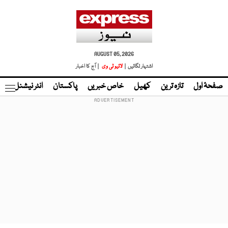
AUGUST 05, 2026
اشتہار لگائیں |
لائیو ٹی وی
| آج کا اخبار
صفحۂ اول
تازہ ترین
کھیل
خاص خبریں
پاکستان
انٹر نیشنل
ٹا