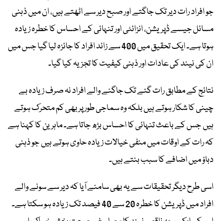
جو افراد رات دیر تک جاگتے اور صبح دیر سے اٹھتے ہیں، ان میں ذہنی
مسائل جیسے ڈپریشن، انزائٹی اور تنہائی کے احساس کا خطرہ زیادہ
ہوتا ہے۔ ایک تحقیق میں 400 سے زائد افراد کا جائزہ لیا گیا جس میں
ان کی نیند کی عادات اور ذہنی کیفیت کا تجزیہ کیا گیا۔
نتائج کے مطابق رات گئے تک جاگنے والے افراد نہ صرف زیادہ بے
چینی کا شکار ہوتے ہیں بلکہ وہ سماجی طور پر بھی کم متحرک ہوتے
ہیں جس کے باعث تنہائی کا احساس بڑھ جاتا ہے۔ ماہرین کا کہنا ہے
کہ رات کے اوقات میں منفی خیالات زیادہ حاوی ہوتے ہیں جو ذہنی
دباؤ میں اضافے کا سبب بنتے ہیں۔
اسی طرح دیگر تحقیقات سے یہ بھی سامنے آیا کہ دیر سے سونے والے
افراد میں ڈپریشن کا خطرہ 20 سے 40 فیصد تک زیادہ ہو سکتا ہے۔