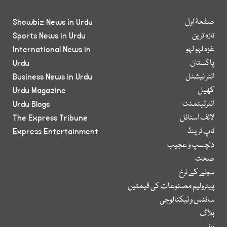
صفحۂ اول
Showbiz News in Urdu
تازہ ترین
Sports News in Urdu
غزہ لہو لہو
International News in
پاکستان
Urdu
انٹر نیشنل
Business News in Urdu
کھیل
Urdu Magazine
انٹرٹینمنٹ
Urdu Blogs
لائف اسٹائل
The Express Tribune
ٹاپ ٹرینڈ
Express Entertainment
دلچسپ و عجیب
صحت
سونے کے نرخ
پیٹرولیم مصنوعات کی قیمتیں
سائنس و ٹیکنالوجی
بلاگ