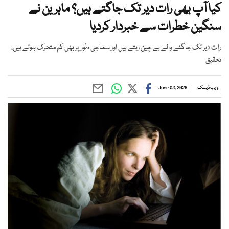
کیا آپ بھی رات دیر تک جاگتے ہیں؟ ماہرین نے
سنگین خطرات سے خبردار کردیا
رات دیر تک جاگنے والے بے چین رہتے ہیں اور سماجی طور پر بھی کم متحرک ہوتے ہیں،
تحقیق
ویب ڈیسک
June 03, 2026