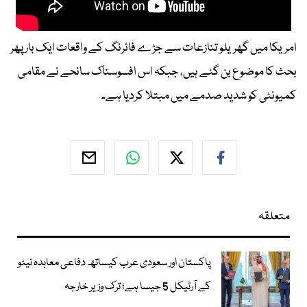
امریکا میں گھریلو تنازعات سے جڑے فائرنگ کے واقعات ایک بار پھر
بحث کا موضوع بن گئے ہیں، جبکہ اس افسوسناک سانحے نے مقامی
کمیونٹی کو شدید صدمے میں مبتلا کردیا ہے۔
متعلقہ
پاکستان اور سعودی عرب کیساتھ دفاعی معاہدہ نیٹو
کے آرٹیکل 5 جیسا ہے؛ ترک وزیر خارجہ