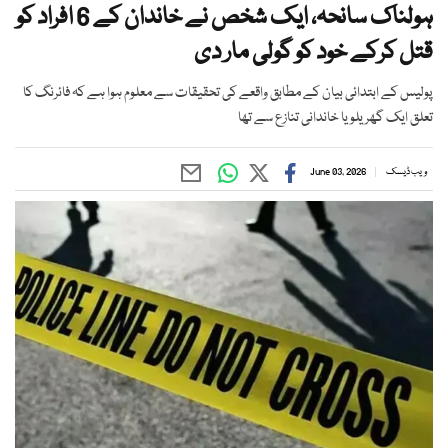
ہولناک سانحہ، ایک شخص نے خاندان کے 6 افراد کو
قتل کرکے خود کو گولی مار دی
پولیس کے ابتدائی بیان کے مطابق واقعے کی تحقیقات سے معلوم ہوا ہے کہ فائرنگ کا
تعلق ایک گھریلو یا خاندانی تنازع سے تھا
ویب ڈیسک
June 03, 2026