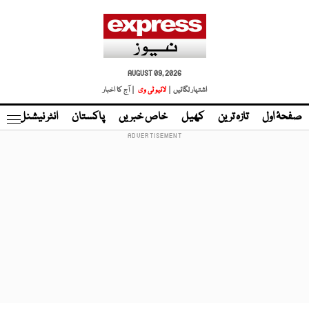
AUGUST 09, 2026
اشتہار لگائیں |
لائیو ٹی وی
| آج کا اخبار
صفحۂ اول
تازہ ترین
کھیل
خاص خبریں
پاکستان
انٹر نیشنل
ٹا