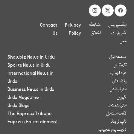
ایکسپریس
ضابطہ
Privacy
Contact
کے بارے
اخلاق
Policy
Us
میں
صفحۂ اول
Showbiz News in Urdu
تازہ ترین
Sports News in Urdu
غزہ لہو لہو
International News in
پاکستان
Urdu
انٹر نیشنل
Business News in Urdu
کھیل
Urdu Magazine
انٹرٹینمنٹ
Urdu Blogs
لائف اسٹائل
The Express Tribune
ٹاپ ٹرینڈ
Express Entertainment
دلچسپ و عجیب