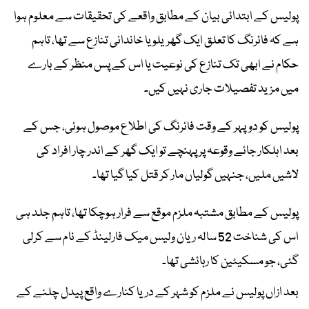
پولیس کے ابتدائی بیان کے مطابق واقعے کی تحقیقات سے معلوم ہوا
ہے کہ فائرنگ کا تعلق ایک گھریلو یا خاندانی تنازع سے تھا، تاہم
حکام نے ابھی تک تنازع کی نوعیت یا اس کے پس منظر کے بارے
میں مزید تفصیلات جاری نہیں کیں۔
پولیس کو دوپہر کے وقت فائرنگ کی اطلاع موصول ہوئی، جس کے
بعد اہلکار جائے وقوعہ پر پہنچے تو ایک گھر کے اندر چار افراد کی
لاشیں ملیں، جنہیں گولیاں مار کر قتل کیا گیا تھا۔
پولیس کے مطابق مشتبہ ملزم موقع سے فرار ہوچکا تھا، تاہم جلد ہی
اس کی شناخت 52 سالہ ریان ولیس میک فارلینڈ کے نام سے کرلی
گئی، جو مسکیٹین کا رہائشی تھا۔
بعد ازاں پولیس نے ملزم کو شہر کے دریا کنارے واقع پیدل چلنے کے