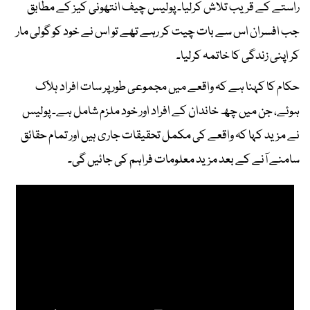
راستے کے قریب تلاش کرلیا۔ پولیس چیف انتھونی کیز کے مطابق
جب افسران اس سے بات چیت کر رہے تھے تو اس نے خود کو گولی مار
کر اپنی زندگی کا خاتمہ کرلیا۔
حکام کا کہنا ہے کہ واقعے میں مجموعی طور پر سات افراد ہلاک
ہوئے، جن میں چھ خاندان کے افراد اور خود ملزم شامل ہے۔ پولیس
نے مزید کہا کہ واقعے کی مکمل تحقیقات جاری ہیں اور تمام حقائق
سامنے آنے کے بعد مزید معلومات فراہم کی جائیں گی۔