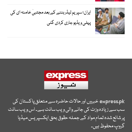
ایران؛ سپریم لیڈر بننے کے بعد مجتبیٰ خامنہ ای کی
پہلی ویڈیو جاری کردی گئی
express.pk
خبروں اور حالات حاضرہ سے متعلق پاکستان کی
سب سے زیادہ وزٹ کی جانے والی ویب سائٹ ہے۔ اس ویب سائٹ
پر شائع شدہ تمام مواد کے جملہ حقوق بحق ایکسپریس میڈیا
گروپ محفوظ ہیں۔