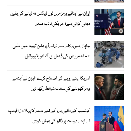
ایران نے آبنائے ہرمز میں ٹول ٹیکس نہ لینے کی یقین
دہانی کرائی ہے؛ امریکی نائب صدر
جاپان میں زلزلے سے لرزتے آپریشن تھیٹر میں طبی
عملہ مریض کی ڈھال بن گیا؛ ویڈیو وائرل
امریکا اپنے رویے کی اصلاح کرے؛ ایران نے آبنائے
ہرمز کھولنے کی سخت شرائط رکھ دیں
کولمبیا کے دائیں بازو کے نئے صدر کا پہلا دن؛ ٹرمپ
نے اپنے دوست پر ڈالرز کی بارش کردی