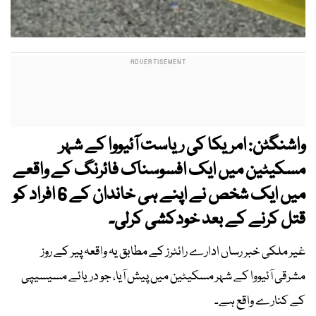
واشنگٹن: امریکا کی ریاست آئیووا کے شہر
مسکیٹین میں ایک افسوسناک فائرنگ کے واقعے
میں ایک شخص نے اپنے ہی خاندان کے 6 افراد کو
قتل کرنے کے بعد خودکشی کرلی۔
غیر ملکی خبر رساں ادارے رائٹرز کے مطابق یہ واقعہ پیر کے روز
مشرقی آئیووا کے شہر مسکیٹین میں پیش آیا، جو دریائے مسیسیپی
کے کنارے واقع ہے۔