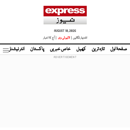
AUGUST 10, 2026
اشتہار لگائیں |
لائیو ٹی وی
| آج کا اخبار
صفحۂ اول
تازہ ترین
کھیل
خاص خبریں
پاکستان
انٹر نیشنل
ٹا