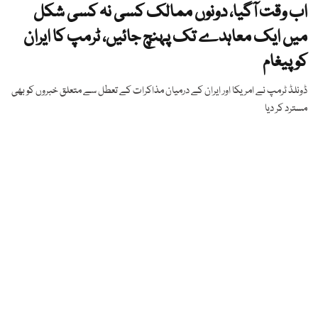
اب وقت آگیا، دونوں ممالک کسی نہ کسی شکل
میں ایک معاہدے تک پہنچ جائیں، ٹرمپ کا ایران
کو پیغام
ڈونلڈ ٹرمپ نے امریکا اور ایران کے درمیان مذاکرات کے تعطل سے متعلق خبروں کو بھی
مسترد کر دیا