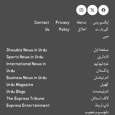
ایکسپریس
ضابطہ
Privacy
Contact
کے بارے
اخلاق
Policy
Us
میں
صفحۂ اول
Showbiz News in Urdu
تازہ ترین
Sports News in Urdu
غزہ لہو لہو
International News in
پاکستان
Urdu
انٹر نیشنل
Business News in Urdu
کھیل
Urdu Magazine
انٹرٹینمنٹ
Urdu Blogs
لائف اسٹائل
The Express Tribune
ٹاپ ٹرینڈ
Express Entertainment
دلچسپ و عجیب