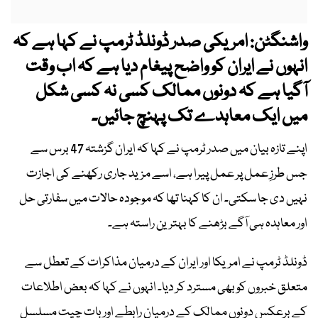
واشنگٹن: امریکی صدر ڈونلڈ ٹرمپ نے کہا ہے کہ
انہوں نے ایران کو واضح پیغام دیا ہے کہ اب وقت
آگیا ہے کہ دونوں ممالک کسی نہ کسی شکل
میں ایک معاہدے تک پہنچ جائیں۔
اپنے تازہ بیان میں صدر ٹرمپ نے کہا کہ ایران گزشتہ 47 برس سے
جس طرزِ عمل پر عمل پیرا ہے، اسے مزید جاری رکھنے کی اجازت
نہیں دی جا سکتی۔ ان کا کہنا تھا کہ موجودہ حالات میں سفارتی حل
اور معاہدہ ہی آگے بڑھنے کا بہترین راستہ ہے۔
ڈونلڈ ٹرمپ نے امریکا اور ایران کے درمیان مذاکرات کے تعطل سے
متعلق خبروں کو بھی مسترد کر دیا۔ انہوں نے کہا کہ بعض اطلاعات
کے برعکس دونوں ممالک کے درمیان رابطے اور بات چیت مسلسل