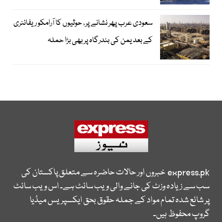
سعودی عرب پھر نشانے پر، حوثیوں کا آرامکو ریفائنری
کے بعد یمن کی بندرگاہ پر بھی بڑا حملہ
express.pk
خبروں اور حالات حاضرہ سے متعلق پاکستان کی
سب سے زیادہ وزٹ کی جانے والی ویب سائٹ ہے۔ اس ویب سائٹ
پر شائع شدہ تمام مواد کے جملہ حقوق بحق ایکسپریس میڈیا
گروپ محفوظ ہیں۔