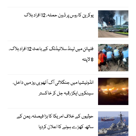
یوکرین کا روس پر ڈرون حملہ، 12 افراد ہلاک
فلپائن میں لینڈ سلائیڈنگ کے باعث 12 افراد ہلاک،
8 لاپتہ
انڈونیشیا میں جنگلاتی آگ آٹھویں روز میں داخل،
سینکروں ایکڑ رقبہ جل کر خاکستر
حوثیوں کے خلاف امریکا کا بڑا فیصلہ، یمن کے
ساتھ کھڑے ہونے کا اعلان کردیا