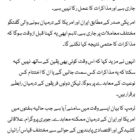
جاری ہے اور مذاکرات کا عمل رکا نہیں ہے۔
امریکی صدر کے مطابق ایران اور امریکا کے درمیان ہونے والی گفتگو
مختلف معاملات پر جاری ہے، تاہم ابھی یہ کہنا قبل از وقت ہوگا کہ
مذاکرات کا حتمی نتیجہ کیا نکلے گا۔
انہوں نے مزید کہا کہ اس وقت کوئی بھی یقین کے ساتھ نہیں کہہ
سکتا کہ یہ مذاکرات کس سمت جائیں گے یا ان کا اختتام کس
نوعیت کے معاہدے پر ہوگا، لیکن دونوں فریقوں کے درمیان رابطے
برقرار ہیں۔
ٹرمپ کا بیان ایسے وقت میں سامنے آیا ہے جب حالیہ ہفتوں میں
امریکا اور ایران کے درمیان ممکنہ معاہدے، جوہری پروگرام، علاقائی
کشیدگی اور اقتصادی پابندیوں کے حوالے سے مختلف قیاس آرائیاں