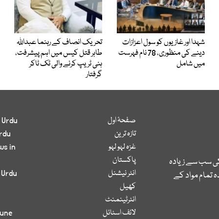
شہدا اور غازیوں کو سول اعزازات
تحریک انصاف کے رہنما عبداللہ
دینے کی منظوری، 78 نام فہرست
طاہر قتل کیس میں اہم پیشرفت،
میں شامل
ہنی ٹریپ کرنے والی ٹک ٹاکر
گرفتار
صفحۂ اول
 Urdu
تازہ ترین
rdu
غزہ لہو لہو
ws in
پاکستان
کی سب سے زیادہ
انٹر نیشنل
 Urdu
 تمام مواد کے
کھیل
انٹرٹینمنٹ
لائف اسٹائل
bune