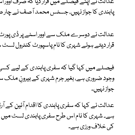
عدالت نے اپنے فیصلے میں قرار دیا کہ صرف اوور
پابندی کا جواز نہیں، جسٹس محمد آصف نے چار 
عدالت نے دوسرے ملک سے اوور اسٹے پر ڈی پورٹ ہون
قرار دیتے ہوئے شہری کا نام پاسپورٹ کنٹرول لسٹ 
فیصلے میں کہا گیا کہ سفری پابندی کے لیے کسی جر
وجود ضروری ہے، بغیر جرم شہری کے بیرونِ ملک سفر ا
جواز نہیں۔
ہے۔ شہری کا نام اس طرح سفری پابندی لسٹ میں رکھ
کی خلاف ورزی ہے۔