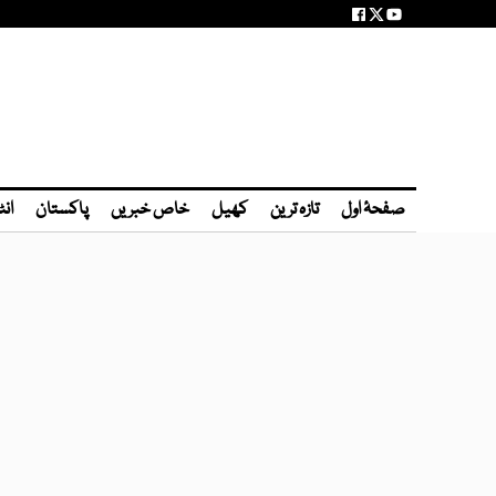
صفحۂ اول
تازہ ترین
کھیل
خاص خبریں
پاکستان
انٹ