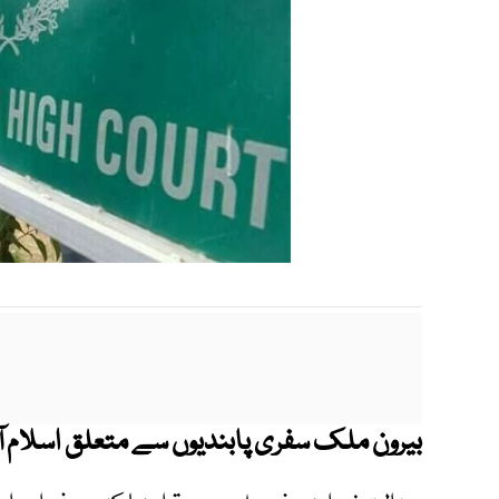
بیرون ملک سفری پابندیوں سے متعلق اسلام آبا