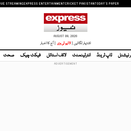
IVE STREAMING
EXPRESS ENTERTAINMENT
CRICKET PAKISTAN
TODAY'S PAPER
AUGUST 08, 2026
اشتہار لگائیں |
لائیو ٹی وی
| آج کا اخبار
ر نیشنل
ٹاپ ٹرینڈ
انٹرٹینمنٹ
لائف اسٹائل
فیکٹ چیک
صحت