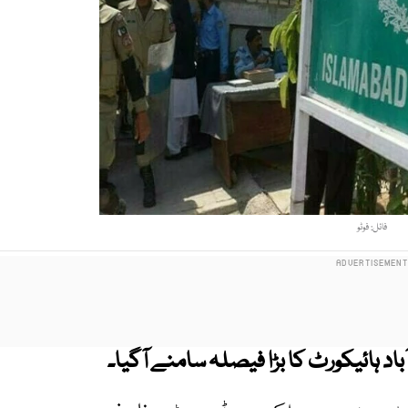
فائل: فوٹو
د ہائیکورٹ کا بڑا فیصلہ سامنے آگیا۔