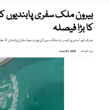
بیرون ملک سفری پابندیوں کے
کا بڑا فیصلہ
صرف اوور اسٹے پر دوسرے ملک سے ڈی پورٹ ہونا سفری پابندی کا جواز
ویب ڈیسک
June 03, 2026