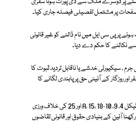
 اسٹے پر دوسرے ملک سے ڈی پورٹ ہونا سفری
صفحات پر مشتمل تفصیلی فیصلہ جاری کیا۔
ے پر پی سی ایل میں نام ڈالنے کو غیر قانونی
سے نکالنے کا حکم دے دیا۔
م ، سیکیورٹی خدشے یا ناقابل تردید ثبوت کا
ور روزگار کے آئینی حق پر پابندی لگانے کا
عدالت نے کہا کہ سفری پابندی کا اقدام آئین کے آرٹیکل 4، 9، 10-A، 15، 18 اور 25 کی خلاف ورزی
نا آئین کے بنیادی حقوق اور قانونی تقاضوں