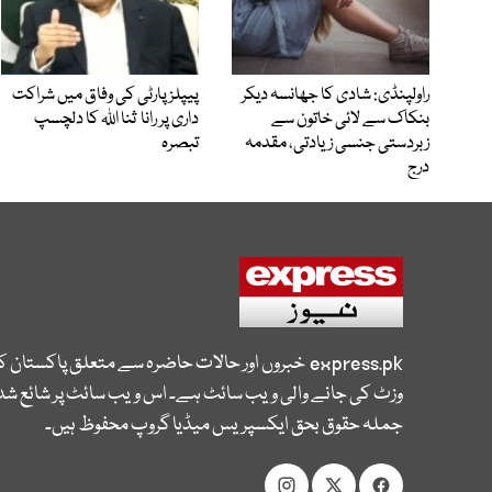
راولپنڈی: شادی کا جھانسہ دیکر
پیپلز پارٹی کی وفاق میں شراکت
بنکاک سے لائی خاتون سے
داری پر رانا ثنا اللہ کا دلچسپ
زبردستی جنسی زیادتی، مقدمہ
تبصرہ
درج
express.pk
خبروں اور حالات حاضرہ سے متعلق پاکستان 
وزٹ کی جانے والی ویب سائٹ ہے۔ اس ویب سائٹ پر شائع شدہ
جملہ حقوق بحق ایکسپریس میڈیا گروپ محفوظ ہیں۔