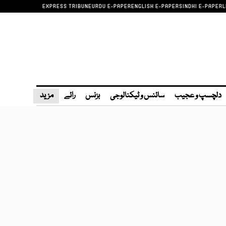
EXPRESS TRIBUNE
URDU E-PAPER
ENGLISH E-PAPER
SINDHI E-PAPER
L
دلچسپ و عجیب
سائنس و ٹیکنالوجی
بزنس
رائے
مزید