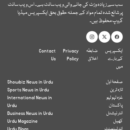
سب سے زیادہ وزٹ کی جانے والی ویب سائٹ ہے۔ اس ویب سائٹ
پر شائع شدہ تمام مواد کے جملہ حقوق بحق ایکسپریس میڈیا
گروپ محفوظ ہیں۔
ایکسپریس
ضابطہ
Privacy
Contact
کے بارے
اخلاق
Policy
Us
میں
صفحۂ اول
Showbiz News in Urdu
تازہ ترین
Sports News in Urdu
غزہ لہو لہو
International News in
پاکستان
Urdu
انٹر نیشنل
Business News in Urdu
کھیل
Urdu Magazine
انٹرٹینمنٹ
Urdu Blogs