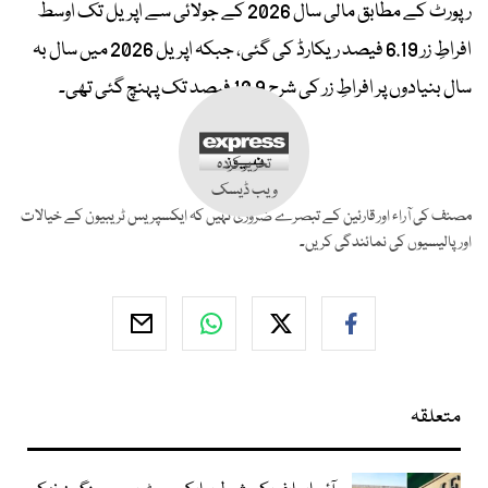
رپورٹ کے مطابق مالی سال 2026 کے جولائی سے اپریل تک اوسط
افراطِ زر 6.19 فیصد ریکارڈ کی گئی، جبکہ اپریل 2026 میں سال بہ
سال بنیادوں پر افراطِ زر کی شرح 10.9 فیصد تک پہنچ گئی تھی۔
تحریر کردہ
ویب ڈیسک
مصنف کی آراء اور قارئین کے تبصرے ضروری نہیں کہ ایکسپریس ٹریبیون کے خیالات
اور پالیسیوں کی نمائندگی کریں۔
متعلقہ