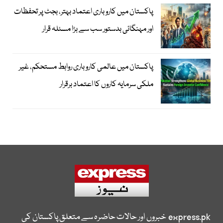
پاکستان میں کاروباری اعتماد بہتر، بجٹ پر تحفظات
اور مہنگائی بدستور سب سے بڑا مسئلہ قرار
پاکستان میں عالمی کاروباری روابط مستحکم، غیر
ملکی سرمایہ کاروں کا اعتماد برقرار
express.pk
خبروں اور حالات حاضرہ سے متعلق پاکستان کی