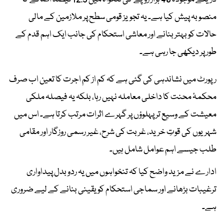
منصوبہ پیش کیا ہے۔ یہ تجویز قومی سطح پر ملازمین کے مالی
حالات کو بہتر بنانے اور معاشی استحکام کی جانب ایک اہم قدم کے
طور پر دیکھی جا رہی ہے۔
رپورٹ میں نشاندہی کی گئی ہے کہ کم از کم اجرت کا تعین اب صرف
محکمۂ محنت کا داخلی معاملہ نہیں رہا، بلکہ یہ فیصلہ ملکی
معیشت کے وسیع تر پہلوؤں پر گہرے اثرات مرتب کرتا ہے۔ اس میں
شہریوں کی قوتِ خرید، غربت کی شرح، غیر رسمی روزگار اور مقامی
طلب جیسے اہم عوامل شامل ہیں۔
ادارے نے مزید واضح کیا کہ تنخواہوں میں یہ ردوبدل پیداواری
ترغیبات بڑھانے اور سماجی استحکام کو یقینی بنانے کے لیے ضروری
ہے۔