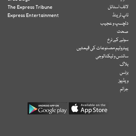
لائف اسٹائل
The Express Tribune
ٹاپ ٹرینڈ
Express Entertainment
دلچسپ و عجیب
صحت
سونے کے نرخ
پیٹرولیم مصنوعات کی قیمتیں
سائنس و ٹیکنالوجی
بلاگ
بزنس
ویڈیوز
جرائم