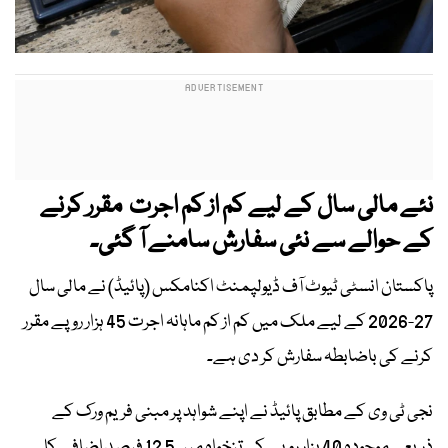
نئے مالی سال کے لیے کم از کم اجرت مقرر کرنے
کے حوالے سے نئی سفارش سامنے آ گئی۔
پاکستان انسٹی ٹیوٹ آف ڈیولپمنٹ اکنامکس (پائیڈ) نے مالی سال
27-2026 کے لیے ملک میں کم از کم ماہانہ اجرت 45 ہزار روپے مقرر
کرنے کی باضابطہ سفارش کر دی ہے۔
نجی ٹی وی کے مطابق پائیڈ نے اپنے شواہد پر مبنی فریم ورک کے
ذریعے موجودہ 40 ہزار روپے کی تنخواہ میں 12.5 فیصد اضافے کا