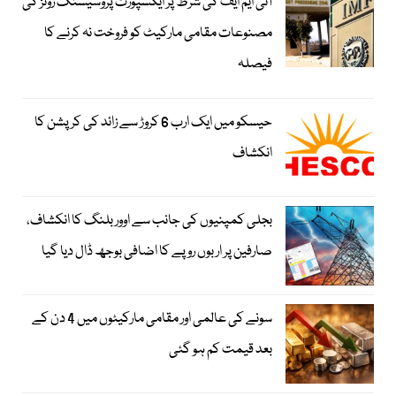
آئی ایم ایف کی شرط پر ایکسپورٹ پروسیسنگ زونز کی
مصنوعات مقامی مارکیٹ کو فروخت نہ کرنے کا
فیصلہ
حیسکو میں ایک ارب 6 کروڑ سے زائد کی کرپشن کا
انکشاف
بجلی کمپنیوں کی جانب سے اوور بلنگ کا انکشاف،
صارفین پر اربوں روپے کا اضافی بوجھ ڈال دیا گیا
سونے کی عالمی اور مقامی مارکیٹوں میں 4 دن کے
بعد قیمت کم ہو گئی