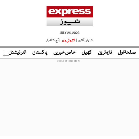
JULY 24, 2026
اشتہار لگائیں |
لائیو ٹی وی
| آج کا اخبار
صفحۂ اول
تازہ ترین
کھیل
خاص خبریں
پاکستان
انٹر نیشنل
ٹا