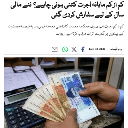
کم از کم ماہانہ اجرت کتنی ہونی چاہیے؟ نئے مالی
سال کے لیے سفارش کردی گئی
کم از کم اجرت اب صرف محکمۂ محنت کا داخلی معاملہ نہیں رہا، یہ فیصلہ معیشت
کے پہلوؤں پر گہرے اثرات مرتب کرتا ہے، رپورٹ
ویب ڈیسک
June 03, 2026