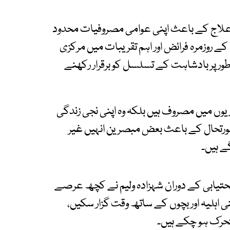
 علاج کے باعث اپنی عوامی مصروفیات محدود
ے روزمرہ فرائض اور اہم تقریبات میں مرکزی
طور پر بادشاہت کے تسلسل کو برقرار رکھنے
ریوں میں مصروف ہیں بلکہ وہ اپنی نجی زندگی
ورتحال کے باعث بعض مبصرین انہیں غیر
ے ہیں۔
یابی کے دوران شہزادہ ولیم نے کچھ عرصے
نی اہلیہ اور بچوں کے ساتھ وقت گزار سکیں،
تحرک ہو چکے ہیں۔