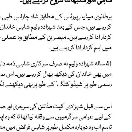
شاہی امور سنبھالنا شروع کر دیے ہیں۔
برطانوی میڈیا رپورٹس کے مطابق شاہ چارلس طبی
کر رہے ہیں، جس کے بعد شہزادہ ولیم شاہی خاندان ک
کردار ادا کر رہے ہیں۔ مبصرین کے مطابق وہ عملی 
میں اہم کردار ادا کر رہے ہیں۔
41 سالہ شہزادہ ولیم نہ صرف سرکاری شاہی ذمہ دا
میں بھی خاندان کی دیکھ بھال کر رہے ہیں۔ اس ص
رسمی طور پر ’شیڈو کنگ‘ کے طور پر بھی دیکھنے لگ
اس سے قبل شہزادی کیٹ مڈلٹن کی سرجری اور صحت
کے لیے عوامی سرگرمیوں سے وقفہ لیا تھا تاکہ وہ اپ
تاہم اب وہ دوبارہ مکمل طور پر شاہی فرائض میں م