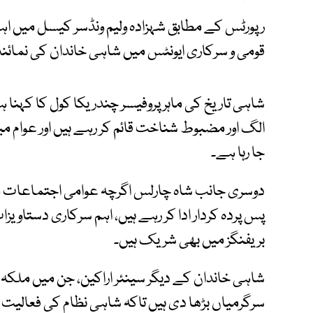
رپورٹس کے مطابق شہزادہ ولیم ونڈسر کیسل میں اہ
قومی و سرکاری ایونٹس میں شاہی خاندان کی نمائند
شاہی تاریخ کی ماہر پروفیسر چندریکا کول کا کہنا ہے
الگ اور مضبوط شناخت قائم کر رہے ہیں اور عوام می
جا رہا ہے۔
دوسری جانب شاہ چارلس اگرچہ عوامی اجتماعات میں 
پس پردہ کردار ادا کر رہے ہیں، اہم سرکاری دستاویزا
بریفنگز میں بھی شریک ہیں۔
شاہی خاندان کے دیگر سینئر اراکین، جن میں ملکہ ک
سرگرمیاں بڑھا دی ہیں تاکہ شاہی نظام کی فعالیت مت