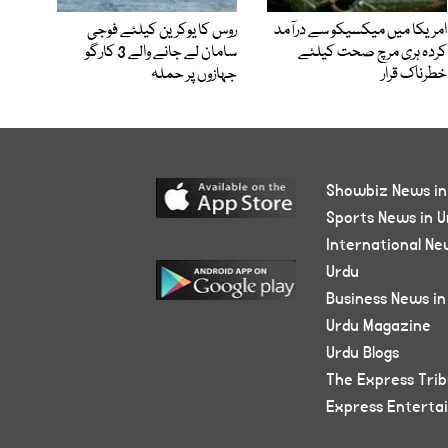
امریکا میں میکسیکو سے درآمد
روس کا یوکرین کیلئے فوجی
کردہ ہری مرچ صحت کیلئے
سامان لے جانے والے 3 کارگو
خطرناک قرار
جہازوں پر حملہ
Showbiz News in
Sports News in U
International Ne
Urdu
Business News in
Urdu Magazine
Urdu Blogs
The Express Tri
Express Enterta