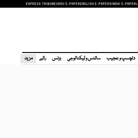
EXPRESS TRIBUNE
URDU E-PAPER
ENGLISH E-PAPER
SINDHI E-PAPER
L
دلچسپ و عجیب
سائنس و ٹیکنالوجی
بزنس
رائے
مزید