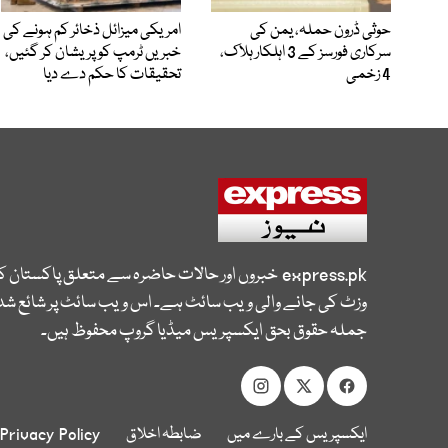
حوثی ڈرون حملہ، یمن کی
امریکی میزائل ذخائر کم ہونے کی
سرکاری فورسز کے 3 اہلکار ہلاک،
خبریں ٹرمپ کو پریشان کر گئیں،
4 زخمی
تحقیقات کا حکم دے دیا
express.pk
خبروں اور حالات حاضرہ سے متعلق پاکستان 
وزٹ کی جانے والی ویب سائٹ ہے۔ اس ویب سائٹ پر شائع شدہ
جملہ حقوق بحق ایکسپریس میڈیا گروپ محفوظ ہیں۔
ایکسپریس کے بارے میں
ضابطہ اخلاق
Privacy Policy