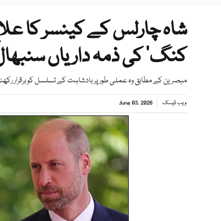
شاہ چارلس کے کینسر کا علاج
کنگ‘ کی ذمہ داریاں سنبھال
مبصرین کے مطابق وہ عملی طور پر بادشاہت کے تسلسل کو برقرار رکھنے م
ویب ڈیسک
June 03, 2026