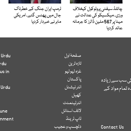
چائلڈ سیفٹی پروٹوکول کیخلاف
ٹرمپ ایران جنگ کے خطرناک
ورزی، میکسیکو کی عدالت نے
جال میں پھنس گئے، امریکی
میٹا پر 567 ملین ڈالرز کا جرمانہ
ماہر نے خبردار کردیا
عائد کردیا
صفحۂ اول
 Urdu
تازہ ترین
rdu
غزہ لہو لہو
ws in
پاکستان
کی سب سے زیادہ
انٹر نیشنل
 Urdu
 تمام مواد کے
کھیل
انٹرٹینمنٹ
لائف اسٹائل
bune
ٹاپ ٹرینڈ
inment
دلچسپ و عجیب
Contact Us