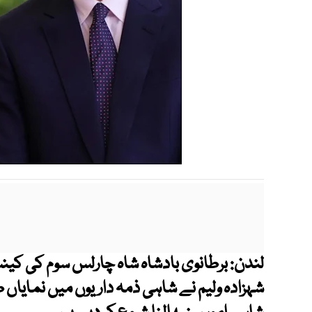
لندن: برطانوی بادشاہ شاہ چارلس سوم کی کی
شہزادہ ولیم نے شاہی ذمہ داریوں میں نمایاں طور