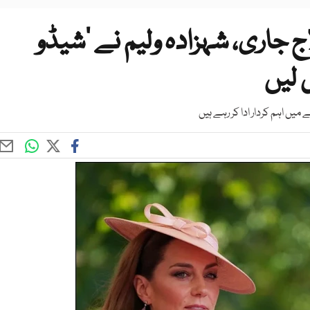
 جاری، شہزادہ ولیم نے ’شیڈو
 لیں
یں اہم کردار ادا کر رہے ہیں