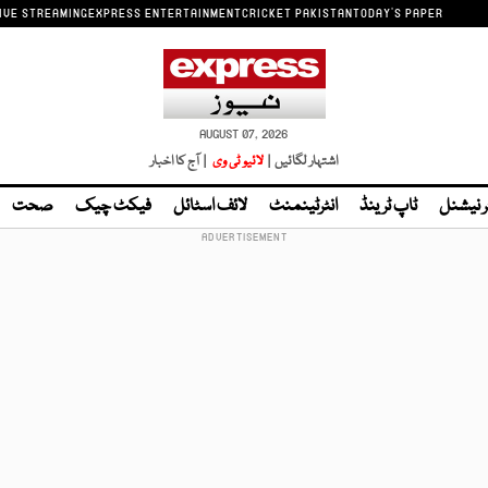
IVE STREAMING
EXPRESS ENTERTAINMENT
CRICKET PAKISTAN
TODAY'S PAPER
AUGUST 07, 2026
اشتہار لگائیں |
لائیو ٹی وی
| آج کا اخبار
ر نیشنل
ٹاپ ٹرینڈ
انٹرٹینمنٹ
لائف اسٹائل
فیکٹ چیک
صحت