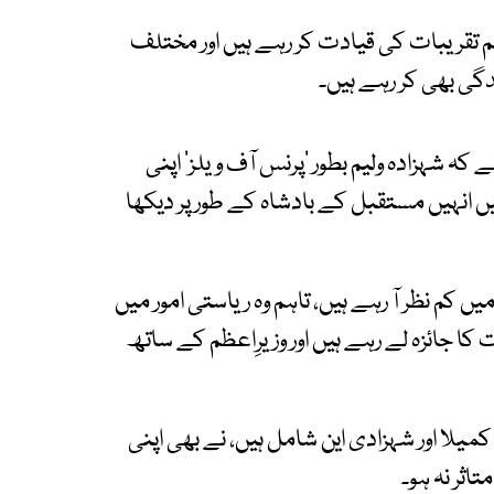
م تقریبات کی قیادت کر رہے ہیں اور مختلف
گی بھی کر رہے ہیں۔
 کہ شہزادہ ولیم بطور ’پرنس آف ویلز‘ اپنی
ں انہیں مستقبل کے بادشاہ کے طور پر دیکھا
کم نظر آ رہے ہیں، تاہم وہ ریاستی امور میں
ت کا جائزہ لے رہے ہیں اور وزیرِاعظم کے ساتھ
میلا اور شہزادی این شامل ہیں، نے بھی اپنی
اثر نہ ہو۔