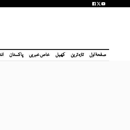
صفحۂ اول
تازہ ترین
کھیل
خاص خبریں
پاکستان
انٹ