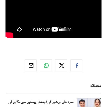
متعلقہ
نمرہ خان اور شوہر کی ذومعنی پوسٹوں سے طلاق کی