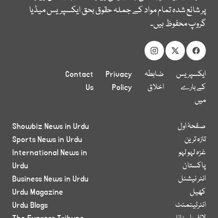
پر شائع شدہ تمام مواد کے جملہ حقوق بحق ایکسپریس میڈیا
گروپ محفوظ ہیں۔
ایکسپریس
ضابطہ
Privacy
Contact
کے بارے
اخلاق
Policy
Us
میں
صفحۂ اول
Showbiz News in Urdu
تازہ ترین
Sports News in Urdu
غزہ لہو لہو
International News in
پاکستان
Urdu
انٹر نیشنل
Business News in Urdu
کھیل
Urdu Magazine
انٹرٹینمنٹ
Urdu Blogs