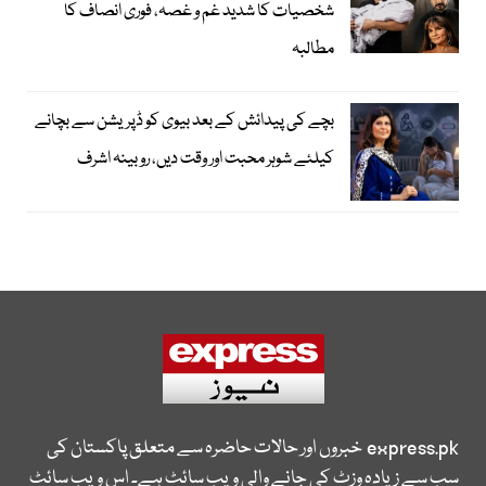
شخصیات کا شدید غم و غصہ، فوری انصاف کا
مطالبہ
بچے کی پیدائش کے بعد بیوی کو ڈپریشن سے بچانے
کیلئے شوہر محبت اور وقت دیں، روبینہ اشرف
express.pk
خبروں اور حالات حاضرہ سے متعلق پاکستان کی
سب سے زیادہ وزٹ کی جانے والی ویب سائٹ ہے۔ اس ویب سائٹ