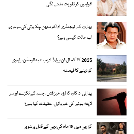
افواہوں کو تقویت ملنے لگی
بھارت کے لیجنڈری اداکار متھن چکرورتی کی سرجری،
اب حالت کیسی ہے؟
2025 کا ’کمال فن ایوارڈ‘ ادیب عبدالرحمٰن براہوی
کو دینے کا فیصلہ
بھارتی اداکارہ کا لرزہ خیز قتل، جسم کے ٹکڑے اور سر
لاپتہ ہونے کی خبر وائرل، حقیقت کیا ہے؟
کراچی میں 18 ماہ کی بچی کے قتل پر شوبز