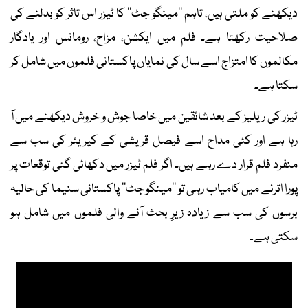
دیکھنے کو ملتی ہیں، تاہم ’’مینگو جٹ‘‘ کا ٹیزر اس تاثر کو بدلنے کی
صلاحیت رکھتا ہے۔ فلم میں ایکشن، مزاح، رومانس اور یادگار
مکالموں کا امتزاج اسے سال کی نمایاں پاکستانی فلموں میں شامل کر
سکتا ہے۔
ٹیزر کی ریلیز کے بعد شائقین میں خاصا جوش و خروش دیکھنے میں آ
رہا ہے اور کئی مداح اسے فیصل قریشی کے کیریئر کی سب سے
منفرد فلم قرار دے رہے ہیں۔ اگر فلم ٹیزر میں دکھائی گئی توقعات پر
پورا اترنے میں کامیاب رہی تو ’’مینگو جٹ‘‘ پاکستانی سنیما کی حالیہ
برسوں کی سب سے زیادہ زیرِ بحث آنے والی فلموں میں شامل ہو
سکتی ہے۔