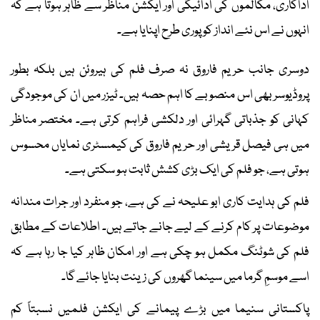
اداکاری، مکالموں کی ادائیگی اور ایکشن مناظر سے ظاہر ہوتا ہے کہ
انہوں نے اس نئے انداز کو پوری طرح اپنایا ہے۔
دوسری جانب حریم فاروق نہ صرف فلم کی ہیروئن ہیں بلکہ بطور
پروڈیوسر بھی اس منصوبے کا اہم حصہ ہیں۔ ٹیزر میں ان کی موجودگی
کہانی کو جذباتی گہرائی اور دلکشی فراہم کرتی ہے۔ مختصر مناظر
میں ہی فیصل قریشی اور حریم فاروق کی کیمسٹری نمایاں محسوس
ہوتی ہے، جو فلم کی ایک بڑی کشش ثابت ہو سکتی ہے۔
فلم کی ہدایت کاری ابو علیحہ نے کی ہے، جو منفرد اور جرات مندانہ
موضوعات پر کام کرنے کے لیے جانے جاتے ہیں۔ اطلاعات کے مطابق
فلم کی شوٹنگ مکمل ہو چکی ہے اور امکان ظاہر کیا جا رہا ہے کہ
اسے موسمِ گرما میں سینما گھروں کی زینت بنایا جائے گا۔
پاکستانی سنیما میں بڑے پیمانے کی ایکشن فلمیں نسبتاً کم