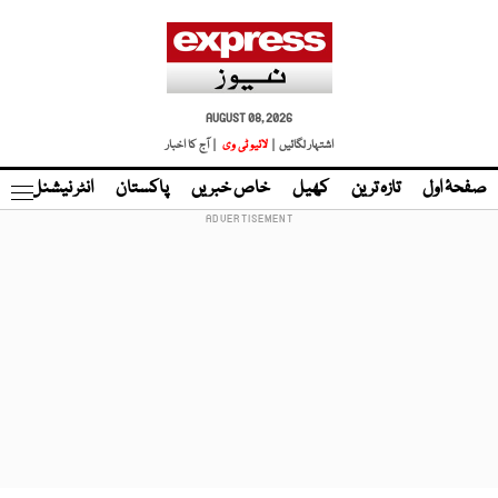
AUGUST 08, 2026
اشتہار لگائیں |
لائیو ٹی وی
| آج کا اخبار
صفحۂ اول
تازہ ترین
کھیل
خاص خبریں
پاکستان
انٹر نیشنل
ٹا