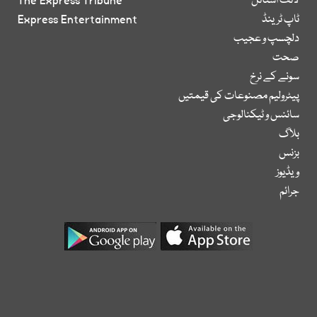
لائف اسٹائل
The Express Tribune
ٹاپ ٹرینڈ
Express Entertainment
دلچسپ و عجیب
صحت
سونے کے نرخ
پیٹرولیم مصنوعات کی قیمتیں
سائنس و ٹیکنالوجی
بلاگ
بزنس
ویڈیوز
جرائم