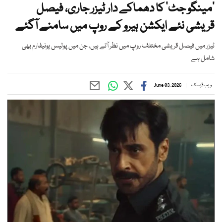
’مینگو جٹ‘ کا دھماکے دار ٹیزر جاری، فیصل
قریشی نئے ایکشن ہیرو کے روپ میں سامنے آگئے
ٹیزر میں فیصل قریشی مختلف روپ میں نظر آتے ہیں، جن میں پولیس یونیفارم بھی
شامل ہے
ویب ڈیسک
June 03, 2026