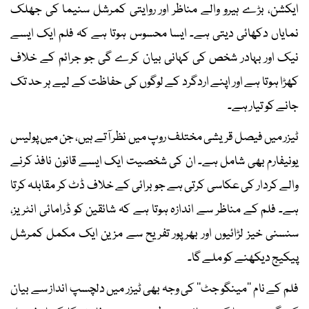
ایکشن، بڑے ہیرو والے مناظر اور روایتی کمرشل سنیما کی جھلک
نمایاں دکھائی دیتی ہے۔ ایسا محسوس ہوتا ہے کہ فلم ایک ایسے
نیک اور بہادر شخص کی کہانی بیان کرے گی جو جرائم کے خلاف
کھڑا ہوتا ہے اور اپنے اردگرد کے لوگوں کی حفاظت کے لیے ہر حد تک
جانے کو تیار ہے۔
ٹیزر میں فیصل قریشی مختلف روپ میں نظر آتے ہیں، جن میں پولیس
یونیفارم بھی شامل ہے۔ ان کی شخصیت ایک ایسے قانون نافذ کرنے
والے کردار کی عکاسی کرتی ہے جو برائی کے خلاف ڈٹ کر مقابلہ کرتا
ہے۔ فلم کے مناظر سے اندازہ ہوتا ہے کہ شائقین کو ڈرامائی انٹریز،
سنسنی خیز لڑائیوں اور بھرپور تفریح سے مزین ایک مکمل کمرشل
پیکیج دیکھنے کو ملے گا۔
فلم کے نام ’’مینگو جٹ‘‘ کی وجہ بھی ٹیزر میں دلچسپ انداز سے بیان