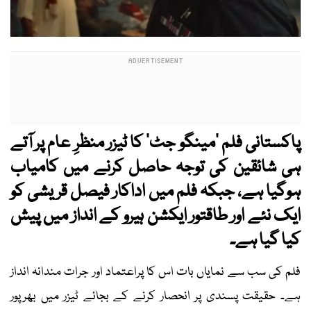
پاکستانی فلم ’مینگو جٹ‘ کا ٹیزر منظرِ عام پر آتے
ہی شائقین کی توجہ حاصل کرنے میں کامیاب
ہوگیا ہے، جبکہ فلم میں اداکار فیصل قریشی کو
ایک نئے اور طاقتور ایکشن ہیرو کے انداز میں پیش
کیا گیا ہے۔
فلم کی سب سے نمایاں بات اس کا پراعتماد اور جرات مندانہ انداز
ہے۔ حقیقت پسندی پر انحصار کرنے کے بجائے ٹیزر میں بھرپور