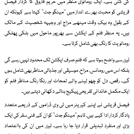
کی گئی ہے۔ ایک رومانوی منظر میں حریم فاروق کا کردار فیصل
قریشی کو محبت بھرے انداز میں ’’مینگو جٹ‘‘ کہتا ہے کیونکہ ان
کے بقول وہ بیک وقت میٹھے مزاج اور وجیہہ شخصیت کے مالک
ہیں۔ یہ منظر فلم کے ایکشن سے بھرپور ماحول میں ہلکی پھلکی
رومانویت کا رنگ بھی شامل کرتا ہے۔
ٹیزر سے واضح ہوتا ہے کہ فلم صرف ایکشن تک محدود نہیں رہے گی
بلکہ اس میں رومانس، مزاح، موسیقی اور جذباتی مناظر بھی شامل ہوں
گے۔ رقص، دل کو چھو لینے والے لمحات اور رنگا رنگ مناظر فلم کو
ایک مکمل خاندانی تفریحی پیکیج بناتے دکھائی دیتے ہیں۔
فیصل قریشی نے اپنے کیریئر میں ٹی وی ڈراموں کے ذریعے متعدد
یادگار کردار ادا کیے ہیں، تاہم ’’مینگو جٹ‘‘ کو ان کے فنی سفر کی ایک
بڑی اور منفرد تبدیلی قرار دیا جا رہا ہے۔ ٹیزر میں ان کی بااعتماد