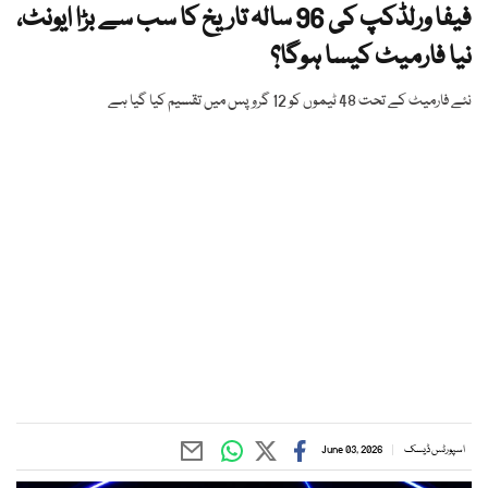
فیفا ورلڈکپ کی 96 سالہ تاریخ کا سب سے بڑا ایونٹ،
نیا فارمیٹ کیسا ہوگا؟
نئے فارمیٹ کے تحت 48 ٹیموں کو 12 گروپس میں تقسیم کیا گیا ہے
اسپورٹس ڈیسک
June 03, 2026