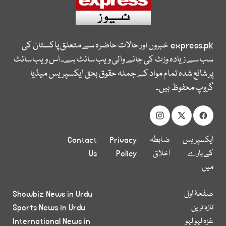
express.pk
خبروں اور حالات حاضرہ سے متعلق پاکستان کی
سب سے زیادہ وزٹ کی جانے والی ویب سائٹ ہے۔ اس ویب سائٹ
پر شائع شدہ تمام مواد کے جملہ حقوق بحق ایکسپریس میڈیا
گروپ محفوظ ہیں۔
ایکسپریس
ضابطہ
Privacy
Contact
کے بارے
اخلاق
Policy
Us
میں
صفحۂ اول
Showbiz News in Urdu
تازہ ترین
Sports News in Urdu
غزہ لہو لہو
International News in