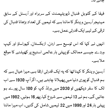
جائے گا۔
فیفا کے گلوبل فٹبال ڈیویلپمنٹ کے سربراہ اور آرسنل کے سابق
مینیجر آرسین وینگر کا ماننا ہے کہ ٹیموں کی تعداد بڑھانا فٹبال کی
ترقی کے لیے ایک قدرتی عمل ہے۔
انہوں نے کہا کہ اس توسیع سے اردن، ازبکستان، کیوراساؤ اور کیپ
وردے جیسے ممالک کو پہلی بار عالمی اسٹیج پر کھیلنے کا موقع
ملا ہے۔
آرسین وینگر کا کہنا تھا کہ یہ ایک قدرتی ارتقا ہے، میرا خیال ہے کہ
ہم فٹبال کو پوری دنیا میں پھیلانا چاہتے ہیں۔ اگر آپ 1930 سے اب
تک کا سفر دیکھیں تو 2030 میں ورلڈ کپ کو 100 سال پورے ہو
جائیں گے۔ ہم نے 13 ٹیموں سے شروع کیا، پھر 16 ہوئیں، 1982 میں
پہلی بار 24 اور 1998 میں 32 ٹیمیں شامل کی گئیں۔ اب میرا ماننا