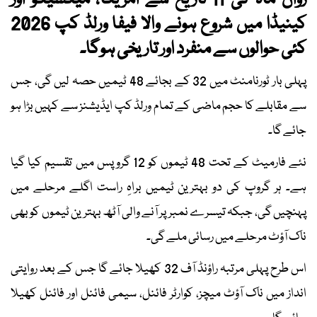
رواں ماہ کی 11 تاریخ سے امریکا، میکسیکو اور
کینیڈا میں شروع ہونے والا فیفا ورلڈ کپ 2026
کئی حوالوں سے منفرد اور تاریخی ہوگا۔
پہلی بار ٹورنامنٹ میں 32 کے بجائے 48 ٹیمیں حصہ لیں گی، جس
سے مقابلے کا حجم ماضی کے تمام ورلڈ کپ ایڈیشنز سے کہیں بڑا ہو
جائے گا۔
نئے فارمیٹ کے تحت 48 ٹیموں کو 12 گروپس میں تقسیم کیا گیا
ہے۔ ہر گروپ کی دو بہترین ٹیمیں براہِ راست اگلے مرحلے میں
پہنچیں گی، جبکہ تیسرے نمبر پر آنے والی آٹھ بہترین ٹیموں کو بھی
ناک آؤٹ مرحلے میں رسائی ملے گی۔
اس طرح پہلی مرتبہ راؤنڈ آف 32 کھیلا جائے گا جس کے بعد روایتی
انداز میں ناک آؤٹ میچز، کوارٹر فائنل، سیمی فائنل اور فائنل کھیلا