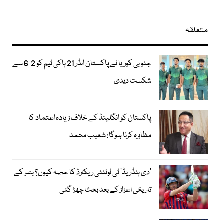
متعلقہ
جنوبی کوریا نے پاکستان انڈر 21 ہاکی ٹیم کو 2-6 سے
شکست دیدی
پاکستان کو انگلینڈ کے خلاف زیادہ اعتماد کا
مظاہرہ کرنا ہوگا: شعیب محمد
’دی ہنڈریڈ‘ ٹی ٹوئنٹی ریکارڈ کا حصہ کیوں؟ بٹلر کے
تاریخی اعزاز کے بعد بحث چھڑ گئی