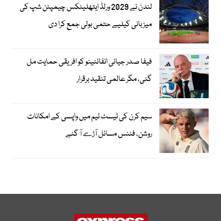
لندن نے 2029 ورلڈ ایتھلیٹکس چیمپئن شپ کی
میزبانی کیلیے حتمی بولی جمع کرا دی
فیفا صدر جیانی انفانٹینو کو افریقی حمایت مل
گئی، مگر عالمی تنقید برقرار
سیم کرن کی ٹیسٹ ٹیم میں واپسی کے امکانات
روشن، فٹنس مسائل آڑے آ گئے