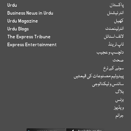
پاکستان
Urdu
انٹر نیشنل
Business News in Urdu
کھیل
Urdu Magazine
انٹرٹینمنٹ
Urdu Blogs
لائف اسٹائل
The Express Tribune
ٹاپ ٹرینڈ
Express Entertainment
دلچسپ و عجیب
صحت
سونے کے نرخ
پیٹرولیم مصنوعات کی قیمتیں
سائنس و ٹیکنالوجی
بلاگ
بزنس
ویڈیوز
جرائم