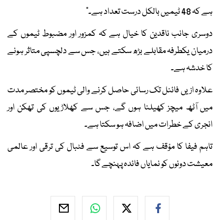
ہے کہ 48 ٹیمیں بالکل درست تعداد ہے۔“
دوسری جانب ناقدین کا خیال ہے کہ کمزور اور مضبوط ٹیموں کے
درمیان یکطرفہ مقابلے بڑھ سکتے ہیں، جس سے دلچسپی متاثر ہونے
کا خدشہ ہے۔
علاوہ ازیں فائنل تک رسائی حاصل کرنے والی ٹیموں کو مختصر مدت
میں آٹھ میچز کھیلنا ہوں گے، جس سے کھلاڑیوں کی تھکن اور
انجری کے خطرات میں اضافہ ہو سکتا ہے۔
تاہم فیفا کا مؤقف ہے کہ اس توسیع سے فٹبال کی ترقی اور عالمی
معیشت دونوں کو نمایاں فائدہ پہنچے گا۔