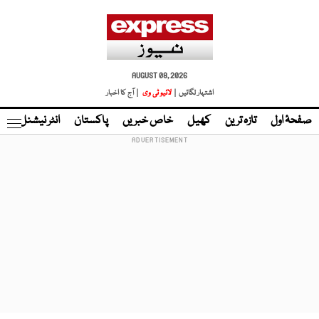
AUGUST 08, 2026
اشتہار لگائیں |
لائیو ٹی وی
| آج کا اخبار
صفحۂ اول
تازہ ترین
کھیل
خاص خبریں
پاکستان
انٹر نیشنل
ٹا