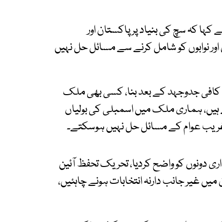
کہا کہ سچ کی بنیاد پر پاکستان اور
 نوابوں کو شامل کرنے سے مسائل حل نہیں
 وکلاء جانتے ہیں کہ 1973ء کا آئین کافی جدوجہد کے بعد بنا، کسی بھی ملک
ہیں، ہماری ملک میں اسمبلی کی بولیاں
 غریب عوام کے مسائل حل نہیں ہوسکتے۔
اری دونوں کو واضح کردیا، تحریک تحفظ آئین
یں غیر جانب دارنہ انتخابات ہونے چاہئیں،