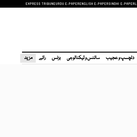
EXPRESS TRIBUNE
URDU E-PAPER
ENGLISH E-PAPER
SINDHI E-PAPER
L
دلچسپ و عجیب
سائنس و ٹیکنالوجی
بزنس
رائے
مزید