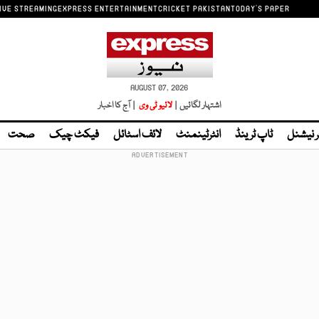
IVE STREAMING
EXPRESS ENTERTAINMENT
CRICKET PAKISTAN
TODAY'S PAPER
AUGUST 07, 2026
اشتہار لگائیں |
لائیو ٹی وی
| آج کا اخبار
ر نیشنل
ٹاپ ٹرینڈ
انٹرٹینمنٹ
لائف اسٹائل
فیکٹ چیک
صحت