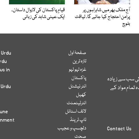
آج ملک بھر میں شاہراہوں پر
قیامِ پاکستان کی لازوال داستان،
پرامن احتجاج کیا جائے گا، لیاقت
ایک عینی شاہد کی زبانی
بلوچ
صفحۂ اول
 Urdu
تازہ ترین
rdu
غزہ لہو لہو
ws in
پاکستان
کی سب سے زیادہ
انٹر نیشنل
 Urdu
 تمام مواد کے
کھیل
انٹرٹینمنٹ
لائف اسٹائل
bune
ٹاپ ٹرینڈ
inment
دلچسپ و عجیب
Contact Us
صحت