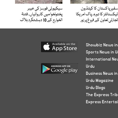
سفیرِ پاکستان کا کیلڈرون
سیکیورٹی فورسز کی خیبر
ٹیکسٹائلز کا دورہ، پاک امریکا
پختونخوا میں کارروائیاں، فتنۃ
تجارتی تعاون کے فروغ پر زور
الخوارج کے 10 دہشتگرد ہلاک
Showbiz News in
Sports News in U
International Ne
Urdu
Business News in
Urdu Magazine
Urdu Blogs
The Express Tri
Express Enterta