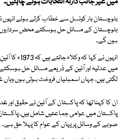
میں غیر جانب دارنہ انتخابات ہونے چاہئیں۔
بلوچستان بار کونسل سے خطاب کرتے ہوئے انہوں نے 
بلوچستان کے مسائل حل ہوسکتے محض سرداروں اور
ہوں گے۔
انہوں نے کہا کہ
میں عدلیہ اور آئین کے ذریعے مسائل حل ہوسکتے 
لگتی ہیں، جہاں اسمبلیاں فروخت ہوتی ہوں وہاں
ان کا کہنا تھا کہ پاکستان کے آئین نے حقوق اور غد
پاکستان میں عوامی جماعتیں شامل ہیں، پاکستان م
صوبے کے وسائل پر یہاں کے عوام کا پہلا حق ہے۔