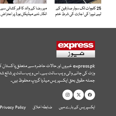
25 کلوواٹ تک سولر صارفین کے
میر رضا کے والد کا قبر کشائی سے
لیے نیپرا کی اجازت کی شرط ختم
انکار، نئے میڈیکل بورڈ پر اعتراض
express.pk
خبروں اور حالات حاضرہ سے متعلق پاکستان 
وزٹ کی جانے والی ویب سائٹ ہے۔ اس ویب سائٹ پر شائع شدہ
جملہ حقوق بحق ایکسپریس میڈیا گروپ محفوظ ہیں۔
ایکسپریس کے بارے میں
ضابطہ اخلاق
Privacy Policy