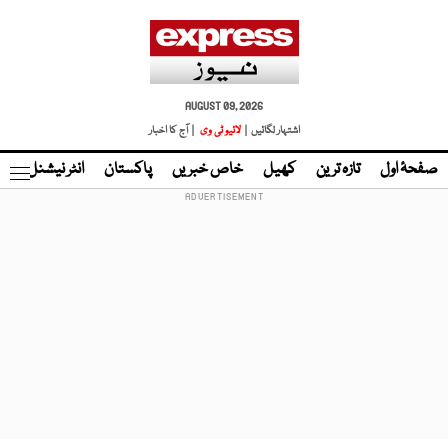
AUGUST 09, 2026
اشتہار لگائیں |
لائیو ٹی وی
| آج کا اخبار
صفحۂ اول
تازہ ترین
کھیل
خاص خبریں
پاکستان
انٹر نیشنل
ٹا