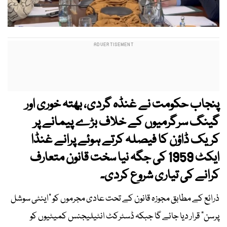
پنجاب حکومت نے غنڈہ گردی، بھتہ خوری اور
گینگ سرگرمیوں کے خلاف بڑے پیمانے پر
کریک ڈاؤن کا فیصلہ کرتے ہوئے پرانے غنڈا
ایکٹ 1959 کی جگہ نیا سخت قانون متعارف
کرانے کی تیاری شروع کردی۔
ذرائع کے مطابق مجوزہ قانون کے تحت عادی مجرموں کو “اینٹی سوشل
پرسن” قرار دیا جائے گا جبکہ ڈسٹرکٹ انٹیلیجنس کمیٹیوں کو