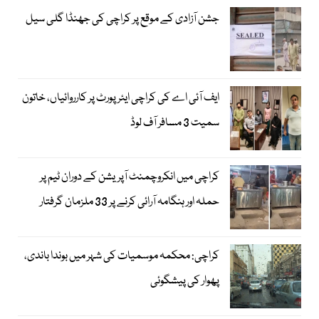
جشن آزادی کے موقع پر کراچی کی جھنڈا گلی سیل
ایف آئی اے کی کراچی ایئرپورٹ پر کارروائیاں، خاتون
سمیت 3 مسافر آف لوڈ
کراچی میں انکروچمنٹ آپریشن کے دوران ٹیم پر
حملہ اور ہنگامہ آرائی کرنے پر 33 ملزمان گرفتار
کراچی: محکمہ موسمیات کی شہر میں بوندا باندی،
پھوار کی پیشگوئی