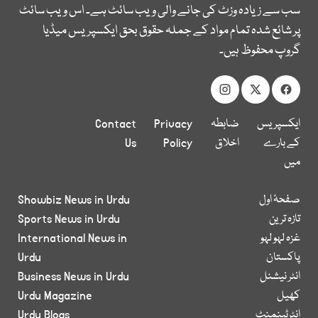
سب سے زیادہ وزٹ کی جانے والی ویب سائٹ ہے۔ اس ویب سائٹ
پر شائع شدہ تمام مواد کے جملہ حقوق بحق ایکسپریس میڈیا
گروپ محفوظ ہیں۔
ایکسپریس
ضابطہ
Privacy
Contact
کے بارے
اخلاق
Policy
Us
میں
صفحۂ اول
Showbiz News in Urdu
تازہ ترین
Sports News in Urdu
غزہ لہو لہو
International News in
پاکستان
Urdu
انٹر نیشنل
Business News in Urdu
کھیل
Urdu Magazine
انٹرٹینمنٹ
Urdu Blogs