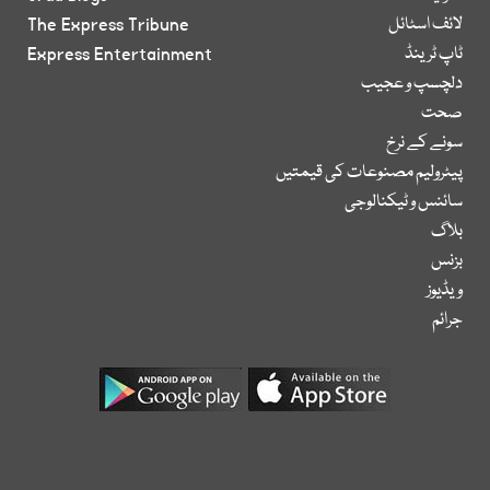
لائف اسٹائل
The Express Tribune
ٹاپ ٹرینڈ
Express Entertainment
دلچسپ و عجیب
صحت
سونے کے نرخ
پیٹرولیم مصنوعات کی قیمتیں
سائنس و ٹیکنالوجی
بلاگ
بزنس
ویڈیوز
جرائم