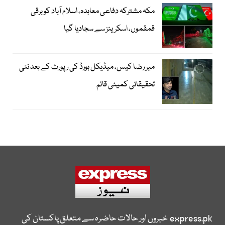
مکہ مشترکہ دفاعی معاہدہ، اسلام آباد کو برقی
قمقموں، اسکرینز سے سجادیا گیا
میر رضا کیس، میڈیکل بورڈ کی رپورٹ کے بعد نئی
تحقیقاتی کمیٹی قائم
express.pk
خبروں اور حالات حاضرہ سے متعلق پاکستان کی