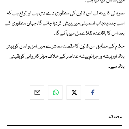
میں شامل کیا گیا ہے۔
صوبائی کابینہ نے اس قانون کی منظوری دے دی ہے اور توقع ہے کہ
اسے جلد پنجاب اسمبلی میں پیش کر دیا جائے گا، جہاں منظوری کے
بعد اس کا باقاعدہ نفاذ عمل میں آئے گا۔
حکام کے مطابق اس قانون کا مقصد معاشرے میں امن و امان کو بہتر
بنانا اور پیشہ ور جرائم پیشہ عناصر کے خلاف مؤثر کارروائی کو یقینی
بنانا ہے۔
متعلقہ