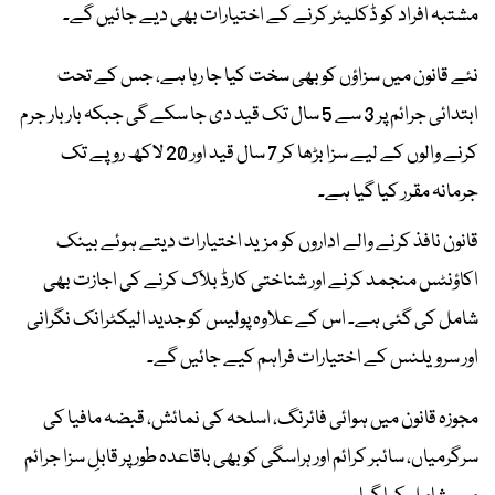
مشتبہ افراد کو ڈکلیئر کرنے کے اختیارات بھی دیے جائیں گے۔
نئے قانون میں سزاؤں کو بھی سخت کیا جا رہا ہے، جس کے تحت
ابتدائی جرائم پر 3 سے 5 سال تک قید دی جا سکے گی جبکہ بار بار جرم
کرنے والوں کے لیے سزا بڑھا کر 7 سال قید اور 20 لاکھ روپے تک
جرمانہ مقرر کیا گیا ہے۔
قانون نافذ کرنے والے اداروں کو مزید اختیارات دیتے ہوئے بینک
اکاؤنٹس منجمد کرنے اور شناختی کارڈ بلاک کرنے کی اجازت بھی
شامل کی گئی ہے۔ اس کے علاوہ پولیس کو جدید الیکٹرانک نگرانی
اور سرویلنس کے اختیارات فراہم کیے جائیں گے۔
مجوزہ قانون میں ہوائی فائرنگ، اسلحہ کی نمائش، قبضہ مافیا کی
سرگرمیاں، سائبر کرائم اور ہراسگی کو بھی باقاعدہ طور پر قابلِ سزا جرائم