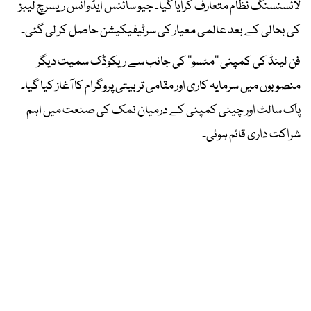
لائسنسنگ نظام متعارف کرایا گیا۔ جیو سائنس ایڈوانس ریسرچ لیبز
کی بحالی کے بعد عالمی معیار کی سرٹیفیکیشن حاصل کر لی گئی۔
فن لینڈ کی کمپنی ’’مٹسو‘‘ کی جانب سے ریکوڈک سمیت دیگر
منصوبوں میں سرمایہ کاری اور مقامی تربیتی پروگرام کا آغاز کیا گیا۔
پاک سالٹ اور چینی کمپنی کے درمیان نمک کی صنعت میں اہم
شراکت داری قائم ہوئی۔