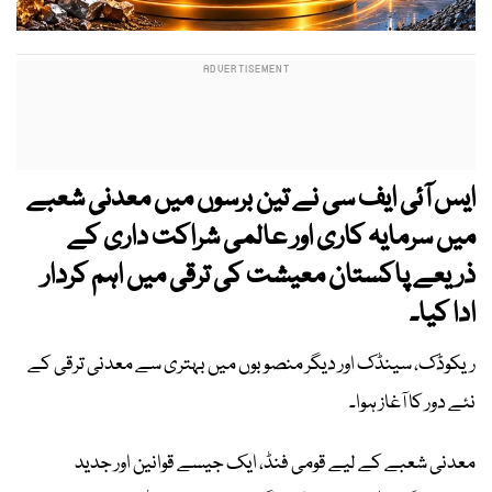
ایس آئی ایف سی نے تین برسوں میں معدنی شعبے
میں سرمایہ کاری اور عالمی شراکت داری کے
ذریعے پاکستان معیشت کی ترقی میں اہم کردار
ادا کیا۔
ریکوڈک، سینڈک اور دیگر منصوبوں میں بہتری سے معدنی ترقی کے
نئے دور کا آغاز ہوا۔
معدنی شعبے کے لیے قومی فنڈ، ایک جیسے قوانین اور جدید