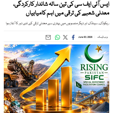
ایس آئی ایف سی کی تین سالہ شاندار کارکردگی،
معدنی شعبے کی ترقی میں اہم کامیابیاں
ریکوڈک، سینڈک اور دیگر منصوبوں میں بہتری سے معدنی ترقی کے نئے دور کا آغاز ہوا
ویب ڈیسک
June 03, 2026