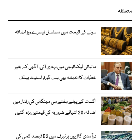
متعلقہ
سونے کی قیمت میں مسلسل تیسرے روز اضافہ
مالیاتی ٹیکنالوجی میں بہتری آئی، آگہی کے بغیر
خطرات کا اندیشہ بھی ہے، گورنر اسٹیٹ بینک
اگست کے پہلے ہفتے ہی مہنگائی کی رفتار میں
اضافہ، 20 اشیائے ضروریہ کی قیمتیں بڑھ گئیں
درآمدی گاڑیوں پر ٹیرف میں 52 فیصد کمی کی