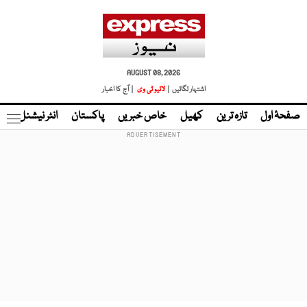
AUGUST 08, 2026
اشتہار لگائیں |
لائیو ٹی وی
| آج کا اخبار
صفحۂ اول
تازہ ترین
کھیل
خاص خبریں
پاکستان
انٹر نیشنل
ٹا