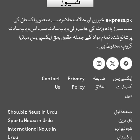
express.pk
خبروں اور حالات حاضرہ سے متعلق پاکستان کی
سب سے زیادہ وزٹ کی جانے والی ویب سائٹ ہے۔ اس ویب سائٹ
پر شائع شدہ تمام مواد کے جملہ حقوق بحق ایکسپریس میڈیا
گروپ محفوظ ہیں۔
ایکسپریس
ضابطہ
Privacy
Contact
کے بارے
اخلاق
Policy
Us
میں
صفحۂ اول
Showbiz News in Urdu
تازہ ترین
Sports News in Urdu
غزہ لہو لہو
International News in
پاکستان
Urdu