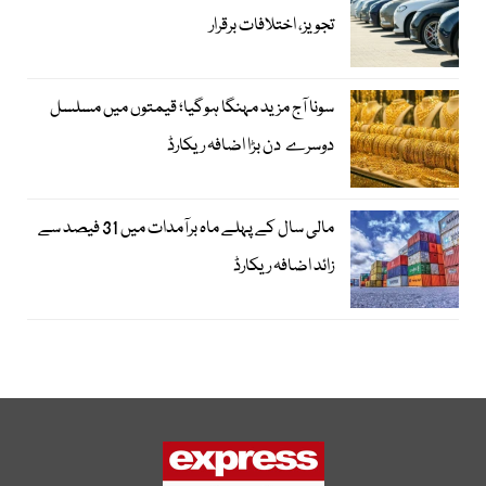
تجویز، اختلافات برقرار
سونا آج مزید مہنگا ہوگیا؛ قیمتوں میں مسلسل
دوسرے دن بڑا اضافہ ریکارڈ
مالی سال کے پہلے ماہ برآمدات میں 31 فیصد سے
زائد اضافہ ریکارڈ