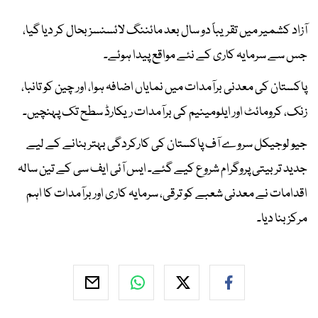
آزاد کشمیر میں تقریباً دو سال بعد مائننگ لائسنسز بحال کر دیا گیا،
جس سے سرمایہ کاری کے نئے مواقع پیدا ہوئے۔
پاکستان کی معدنی برآمدات میں نمایاں اضافہ ہوا، اور چین کو تانبا،
زنک، کرومائٹ اور ایلومینیم کی برآمدات ریکارڈ سطح تک پہنچیں۔
جیو لوجیکل سروے آف پاکستان کی کارکردگی بہتر بنانے کے لیے
جدید تربیتی پروگرام شروع کیے گئے۔ ایس آئی ایف سی کے تین سالہ
اقدامات نے معدنی شعبے کو ترقی، سرمایہ کاری اور برآمدات کا اہم
مرکز بنا دیا۔