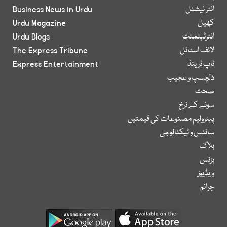
انٹر نیشنل
Business News in Urdu
کھیل
Urdu Magazine
انٹرٹینمنٹ
Urdu Blogs
لائف اسٹائل
The Express Tribune
ٹاپ ٹرینڈ
Express Entertainment
دلچسپ و عجیب
صحت
سونے کے نرخ
پیٹرولیم مصنوعات کی قیمتیں
سائنس و ٹیکنالوجی
بلاگ
بزنس
ویڈیوز
جرائم