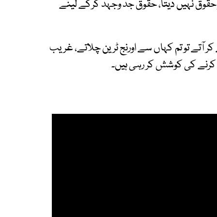
حقوق نہیں دیتا، حقوق جد وجہد کرکے لینے
کر آتے تو تم کہاں سے اورنج ٹرین چلاتے، غریب
کرنے کی کوشش کر رہی ہیں۔