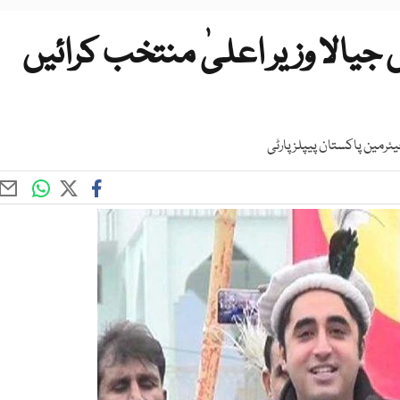
جیالا وزیر اعلیٰ منتخب کرائیں
یئرمین پاکستان پیپلز پارٹی