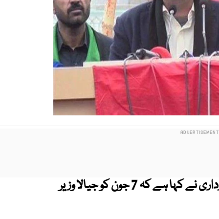
پاکستان پیپلز پارٹی کے چیئرمین بلاول بھٹو زرداری نے کہا ہے کہ 7 جون کو جیالا وزیر