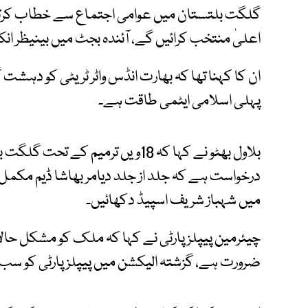
اعلیٰ منتخب کرائیں گے، آئندہ بجٹ میں بینیظر ا
ان کا کہنا تھا کہ بھارت انڈس واٹر ٹریٹی کو دہشت 
پہلی اسلامی ایٹمی طاقت ہے۔
بلاول بھٹو نے کہا کہ 18ویں ترمیم 
درخواست ہے کہ جلد از جلد دیامر بھاشا ڈیم مکمل ک
میں شہباز شریف اسپیڈ دکھائیں۔
چیئرمین پیپلز پارٹی نے کہا کہ ملک کو مشکل 
ضرورت ہے، گزشتہ الیکشن میں پیپلز پارٹی کو سب