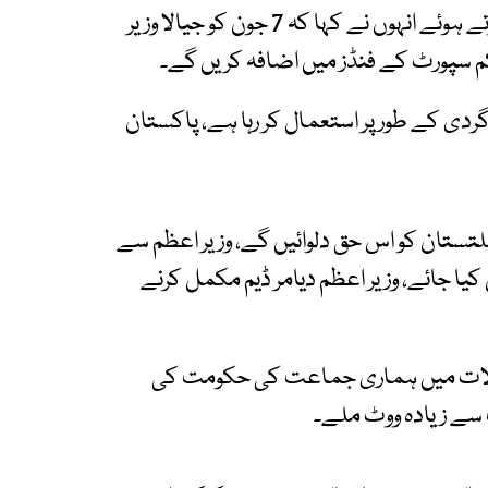
گلگت بلتستان میں عوامی اجتماع سے خطاب کرتے ہوئے انہوں نے کہا کہ 7 جون کو جیالا وزیر
نکم سپورٹ کے فنڈز میں اضافہ کریں گے۔
گردی کے طور پر استعمال کر رہا ہے، پاکستان
کے تحت گلگت بلتستان کو اس حق دلوائیں گے، وزیر اعظم سے
یا جائے، وزیر اعظم دیامر ڈیم مکمل کرنے
حالات میں ہماری جماعت کی حکومت کی
 سے زیادہ ووٹ ملے۔