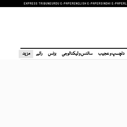
EXPRESS TRIBUNE
URDU E-PAPER
ENGLISH E-PAPER
SINDHI E-PAPER
L
دلچسپ و عجیب
سائنس و ٹیکنالوجی
بزنس
رائے
مزید