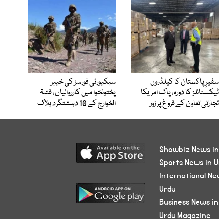
سفیرِ پاکستان کا کیلڈرون
سیکیورٹی فورسز کی خیبر
ٹیکسٹائلز کا دورہ، پاک امریکا
پختونخوا میں کارروائیاں، فتنۃ
تجارتی تعاون کے فروغ پر زور
الخوارج کے 10 دہشتگرد ہلاک
Showbiz News in
Sports News in U
International Ne
Urdu
Business News in
Urdu Magazine