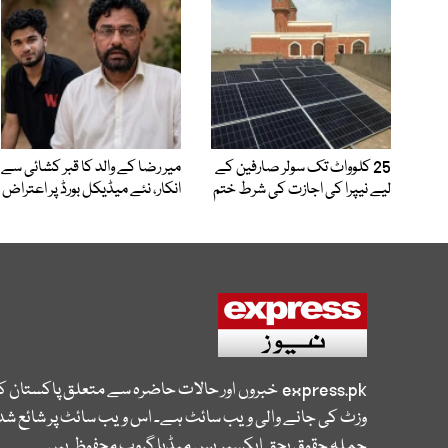
25 کلوواٹ تک سولر صارفین کے
میر رضا کے والد کا قبر کشائی سے
لیے نیپرا کی اجازت کی شرط ختم
انکار، نئے میڈیکل بورڈ پر اعتراض
express.pk
خبروں اور حالات حاضرہ سے متعلق پاکستان 
وزٹ کی جانے والی ویب سائٹ ہے۔ اس ویب سائٹ پر شائع شدہ
جملہ حقوق بحق ایکسپریس میڈیا گروپ محفوظ ہیں۔