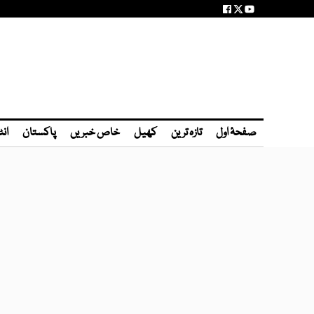
صفحۂ اول
تازہ ترین
کھیل
خاص خبریں
پاکستان
انٹ