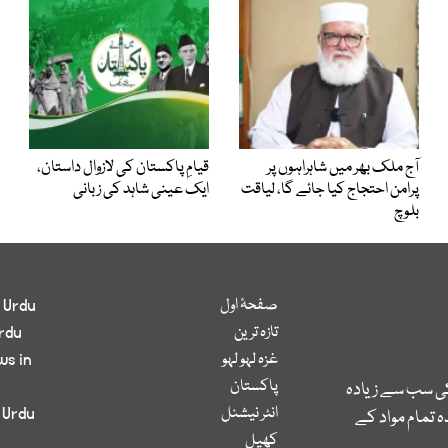
آج ملک بھر میں شاہراہوں پر
قیامِ پاکستان کی لازوال داستان،
پرامن احتجاج کیا جائے گا، لیاقت
ایک عینی شاہد کی زبانی
بلوچ
صفحۂ اول
 Urdu
تازہ ترین
rdu
غزہ لہو لہو
ws in
پاکستان
کی سب سے زیادہ
انٹر نیشنل
 Urdu
 تمام مواد کے
کھیل