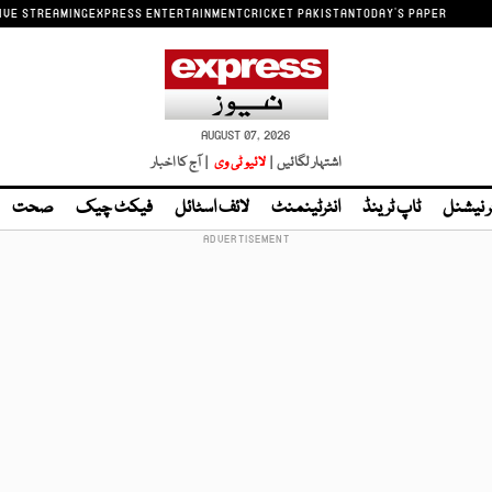
IVE STREAMING
EXPRESS ENTERTAINMENT
CRICKET PAKISTAN
TODAY'S PAPER
AUGUST 07, 2026
اشتہار لگائیں |
لائیو ٹی وی
| آج کا اخبار
ر نیشنل
ٹاپ ٹرینڈ
انٹرٹینمنٹ
لائف اسٹائل
فیکٹ چیک
صحت