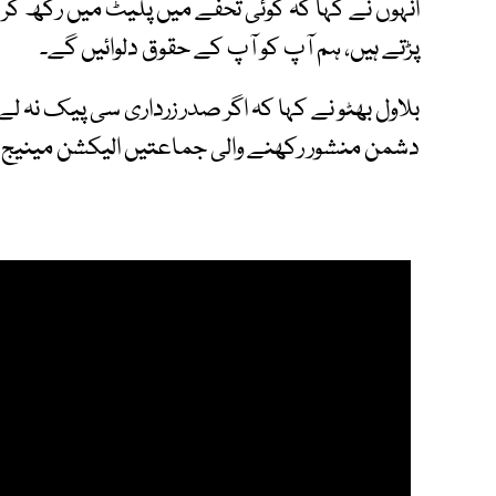
انہوں نے کہا کہ کوئی تحفے میں پلیٹ میں رکھ کر 
پڑتے ہیں، ہم آپ کو آپ کے حقوق دلوائیں گے۔
بلاول بھٹو نے کہا کہ اگر صدر زرداری سی پیک نہ لے 
دشمن منشور رکھنے والی جماعتیں الیکشن مینیج 