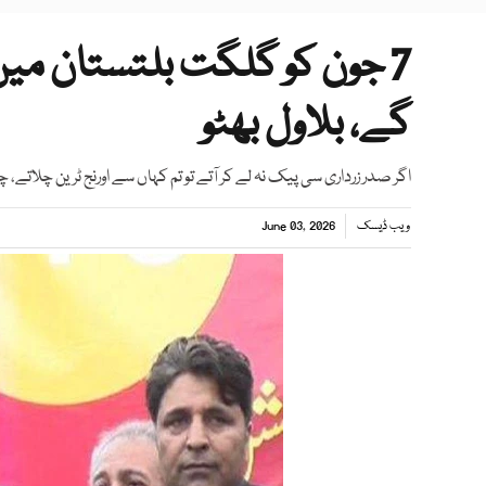
7 جون کو گلگت بلتستان میں 
گے، بلاول بھٹو
اگر صدر زرداری سی پیک نہ لے کر آتے تو تم کہاں سے اورنج ٹرین چلاتے، چ
ویب ڈیسک
June 03, 2026