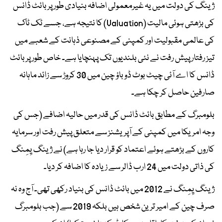
ژینگ کی دولت میں یہ غیرمعمولی اضافہ بنیادی طور پر بائٹ ڈانس
کی بڑھتی ہوئی مالیت (Valuation) کا نتیجہ ہے، جسے ٹک ٹاک
کی عالمی مقبولیت اور کمپنی کے مصنوعی ذہانت کے شعبے میں
تیز رفتار پیش رفت نے نئی بلندیوں تک پہنچایا ہے۔ خاص طور پر بائٹ
ڈانس کا اے آئی چیٹ بوٹ ڈوباؤ چین میں 30 کروڑ سے زائد ماہانہ
صارفین حاصل کر چکا ہے۔
بلومبرگ کے مطابق بائٹ ڈانس کی قدر میں حالیہ اضافے (جس کی
وجہ امریکا میں کمپنی کے آپریشنز سے متعلق پیش رفت اور سرمایہ
کاروں کے بڑھتے ہوئے اعتماد کو قرار دیا جا رہا ہے) نے ژینگ یِمِنگ
کی ذاتی دولت میں 24 ارب ڈالر سے زیادہ کا اضافہ کر دیا۔
ژینگ یِمِنگ نے 2012 میں بائٹ ڈانس کی بنیاد رکھی تھی۔ آج وہ نہ
صرف چین کے امیر ترین شخص ہیں بلکہ 2019 سے (جب بلومبرگ