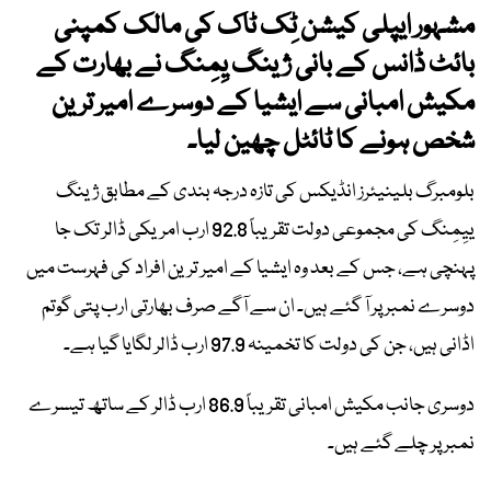
مشہور ایپلی کیشن ٹِک ٹاک کی مالک کمپنی
بائٹ ڈانس کے بانی ژینگ یِمِنگ نے بھارت کے
مکیش امبانی سے ایشیا کے دوسرے امیر ترین
شخص ہونے کا ٹائٹل چھین لیا۔
بلومبرگ بلینیئرز انڈیکس کی تازہ درجہ بندی کے مطابق ژینگ
ییِمِنگ کی مجموعی دولت تقریباً 92.8 ارب امریکی ڈالر تک جا
پہنچی ہے، جس کے بعد وہ ایشیا کے امیر ترین افراد کی فہرست میں
دوسرے نمبر پر آ گئے ہیں۔ ان سے آگے صرف بھارتی ارب پتی گوتم
اڈانی ہیں، جن کی دولت کا تخمینہ 97.9 ارب ڈالر لگایا گیا ہے۔
دوسری جانب مکیش امبانی تقریباً 86.9 ارب ڈالر کے ساتھ تیسرے
نمبر پر چلے گئے ہیں۔