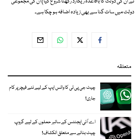
نے ان کی دولت کا باقاعدہ ریکارڈ رکھنا شروع کیا) ان کی مجموعی
دولت میں سات گنا سے بھی زیادہ اضافہ ہو چکا ہے۔
متعلقہ
چیٹ جی پی ٹی کا واٹس ایپ کے لیے نئے فیچر پر کام
جاری!
اے آئی ایجنٹس کے سائبر حملوں کے لیے گروپ
چیٹ بنانے سے متعلق انکشاف!