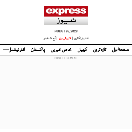
AUGUST 09, 2026
اشتہار لگائیں |
لائیو ٹی وی
| آج کا اخبار
صفحۂ اول
تازہ ترین
کھیل
خاص خبریں
پاکستان
انٹر نیشنل
ٹا