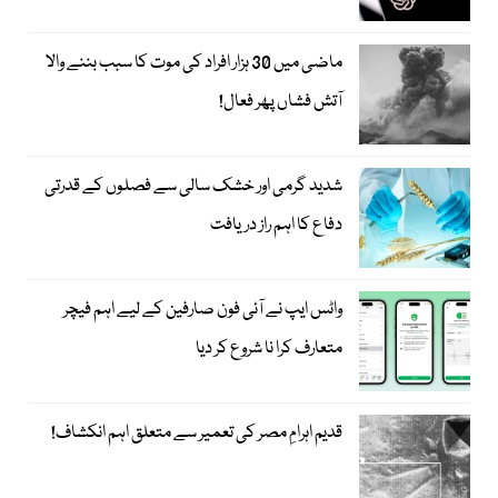
ماضی میں 30 ہزار افراد کی موت کا سبب بننے والا
آتش فشاں پھر فعال!
شدید گرمی اور خشک سالی سے فصلوں کے قدرتی
دفاع کا اہم راز دریافت
واٹس ایپ نے آئی فون صارفین کے لیے اہم فیچر
متعارف کرا نا شروع کر دیا
قدیم اہرامِ مصر کی تعمیر سے متعلق اہم انکشاف!