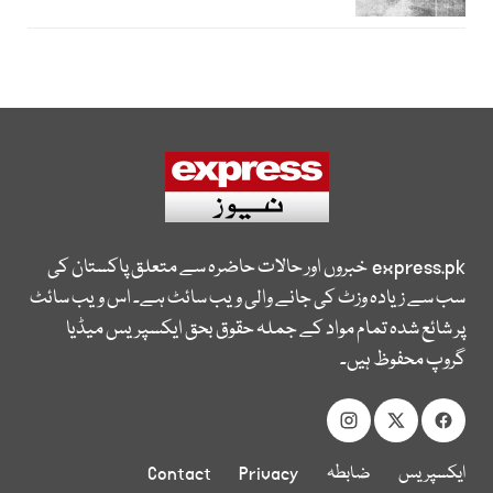
express.pk
خبروں اور حالات حاضرہ سے متعلق پاکستان کی
سب سے زیادہ وزٹ کی جانے والی ویب سائٹ ہے۔ اس ویب سائٹ
پر شائع شدہ تمام مواد کے جملہ حقوق بحق ایکسپریس میڈیا
گروپ محفوظ ہیں۔
ایکسپریس
ضابطہ
Privacy
Contact