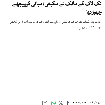
ٹک ٹاک کے مالک نے مکیش امبانی کو پیچھے
چھوڑ دیا
ژینگ یِمِنگ نے بھارت کے مکیش امبانی سے ایشیا کے دوسرے امیر ترین شخص
ہونے کا ٹائٹل چھین لیا
ویب ڈیسک
June 03, 2026