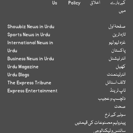
کے بارے
اخلاق
Policy
Us
میں
صفحۂ اول
Showbiz News in Urdu
تازہ ترین
Sports News in Urdu
غزہ لہو لہو
International News in
پاکستان
Urdu
انٹر نیشنل
Business News in Urdu
کھیل
Urdu Magazine
انٹرٹینمنٹ
Urdu Blogs
لائف اسٹائل
The Express Tribune
ٹاپ ٹرینڈ
Express Entertainment
دلچسپ و عجیب
صحت
سونے کے نرخ
پیٹرولیم مصنوعات کی قیمتیں
سائنس و ٹیکنالوجی