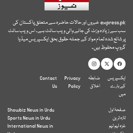
express.pk
خبروں اور حالات حاضرہ سے متعلق پاکستان کی
سب سے زیادہ وزٹ کی جانے والی ویب سائٹ ہے۔ اس ویب سائٹ
پر شائع شدہ تمام مواد کے جملہ حقوق بحق ایکسپریس میڈیا
گروپ محفوظ ہیں۔
ایکسپریس
ضابطہ
Privacy
Contact
کے بارے
اخلاق
Policy
Us
میں
صفحۂ اول
Showbiz News in Urdu
تازہ ترین
Sports News in Urdu
غزہ لہو لہو
International News in