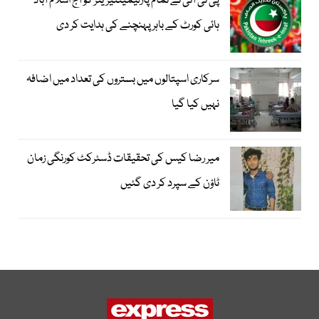
پی ٹی آئی نے تمام پارلیمینٹیرینز کو آج اسلام آباد
ہائی کورٹ کے باہر پہنچنے کی ہدایت کر دی
سرکاری اسپتالوں میں بستروں کی تعداد میں اضافہ
نہیں کیا گیا
میر رضا کیس کی تحقیقات ڈسٹرکٹ کورنگی زمان
ٹاؤن کے سپرد کر دی گئیں