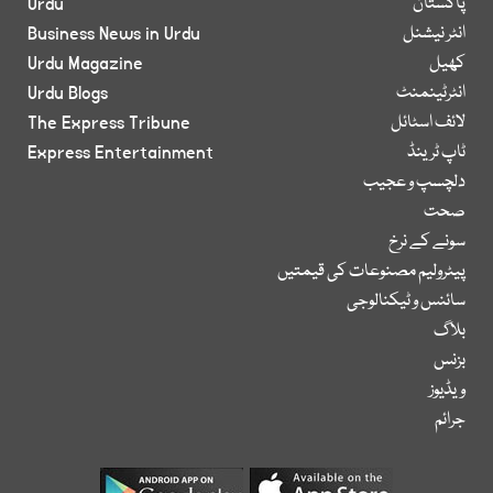
پاکستان
Urdu
انٹر نیشنل
Business News in Urdu
کھیل
Urdu Magazine
انٹرٹینمنٹ
Urdu Blogs
لائف اسٹائل
The Express Tribune
ٹاپ ٹرینڈ
Express Entertainment
دلچسپ و عجیب
صحت
سونے کے نرخ
پیٹرولیم مصنوعات کی قیمتیں
سائنس و ٹیکنالوجی
بلاگ
بزنس
ویڈیوز
جرائم