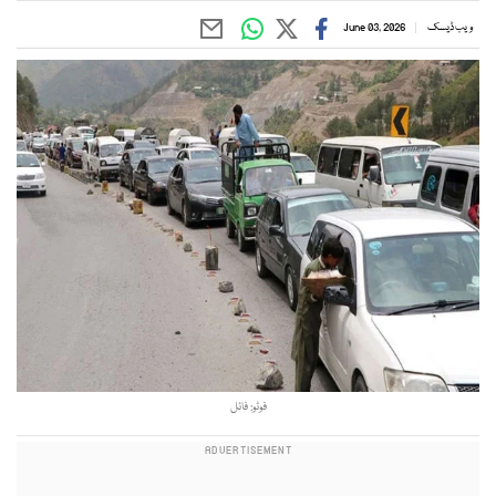
ویب ڈیسک
June 03, 2026
فوٹو: فائل