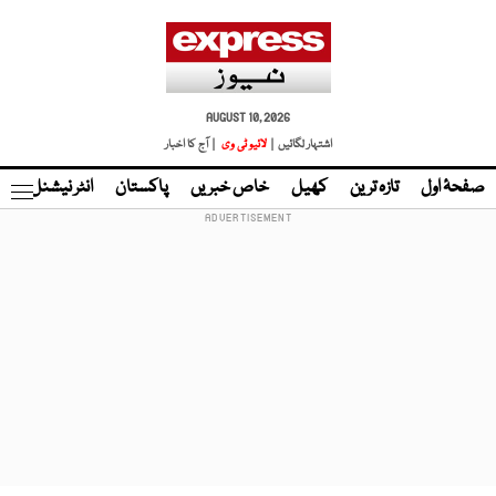
AUGUST 10, 2026
اشتہار لگائیں |
لائیو ٹی وی
| آج کا اخبار
صفحۂ اول
تازہ ترین
کھیل
خاص خبریں
پاکستان
انٹر نیشنل
ٹا