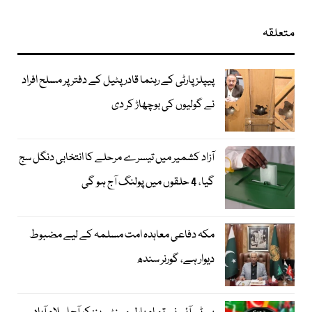
متعلقہ
پیپلز پارٹی کے رہنما قادر پٹیل کے دفتر پر مسلح افراد
نے گولیوں کی بوچھاڑ کر دی
آزاد کشمیر میں تیسرے مرحلے کا انتخابی دنگل سج
گیا، 4 حلقوں میں پولنگ آج ہو گی
مکہ دفاعی معاہدہ امت مسلمہ کے لیے مضبوط
دیوار ہے، گورنر سندھ