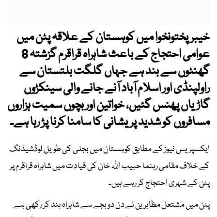
خیبرپختونخوا میں کوہستان کے علاقہ پٹن میں
عوامی احتجاج کے باعث شاہراہ قراقرم گزشتہ 8
گھنٹوں سے بند ہے جہاں گلگت بلتستان سے
راولپنڈی اور اسلام آباد آنے جانے والی سینکڑوں
گاڑیاں پھنس گئیں، خواتین اور بچوں سمیت ہزاروں
مسافروں کو شدید پریشانی کا سامنا کرنا پڑ رہا ہے۔
ایکسپریس نیوز کے مطابق کوہستان میں بجلی کی طویل لوڈشیڈنگ
کے خلاف مقامی رہنما حبیب اللہ خان کی قیادت میں شاہراہ قراقرم پر
پٹن کے شہری احتجاج کر رہے ہیں۔
پٹن میں مشتعل مظاہرین نے دن دو بجے سے شاہراہ بند کر رکھی ہے