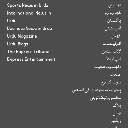
تازہ ترین
Sports News in Urdu
غزہ لہو لہو
International News in
پاکستان
Urdu
انٹر نیشنل
Business News in Urdu
کھیل
Urdu Magazine
انٹرٹینمنٹ
Urdu Blogs
لائف اسٹائل
The Express Tribune
ٹاپ ٹرینڈ
Express Entertainment
دلچسپ و عجیب
صحت
سونے کے نرخ
پیٹرولیم مصنوعات کی قیمتیں
سائنس و ٹیکنالوجی
بلاگ
بزنس
ویڈیوز