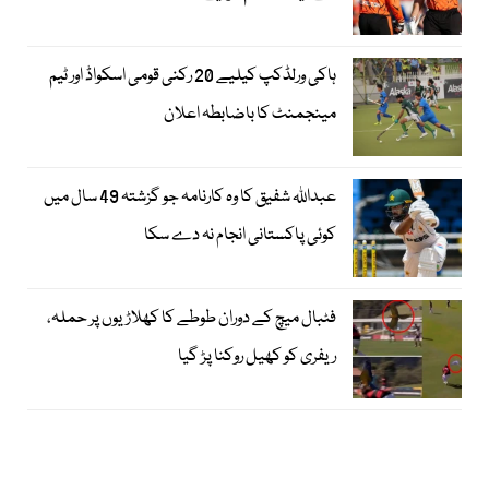
ہاکی ورلڈکپ کیلیے 20 رکنی قومی اسکواڈ اور ٹیم
مینجمنٹ کا باضابطہ اعلان
عبداللہ شفیق کا وہ کارنامہ جو گزشتہ 49 سال میں
کوئی پاکستانی انجام نہ دے سکا
فٹبال میچ کے دوران طوطے کا کھلاڑیوں پر حملہ،
ریفری کو کھیل روکنا پڑ گیا