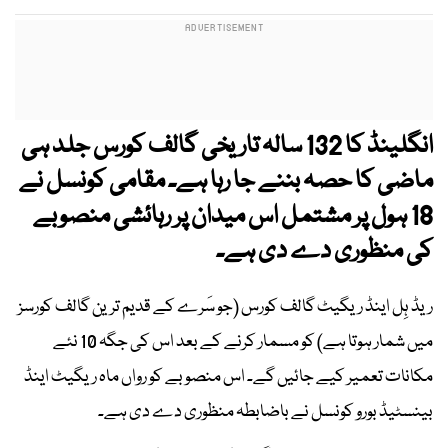
انگلینڈ کا 132 سالہ تاریخی گالف کورس جلد ہی
ماضی کا حصہ بننے جا رہا ہے۔ مقامی کونسل نے
18 ہول پر مشتمل اس میدان پر رہائشی منصوبے
کی منظوری دے دی ہے۔
ریڈ ہِل اینڈ ریگیٹ گالف کورس (جو سَرے کے قدیم ترین گالف کورسز
میں شمار ہوتا ہے) کو مسمار کرنے کے بعد اس کی جگہ 10 نئے
مکانات تعمیر کیے جائیں گے۔ اس منصوبے کو رواں ماہ ریگیٹ اینڈ
بینسٹیڈ بورو کونسل نے باضابطہ منظوری دے دی ہے۔