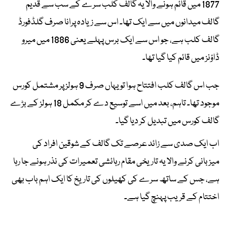
1877 میں قائم ہونے والا یہ گالف کلب سرے کے سب سے قدیم
گالف میدانوں میں سے ایک تھا۔ اس سے زیادہ پرانا صرف گلڈفورڈ
گالف کلب ہے، جو اس سے ایک برس پہلے یعنی 1886 میں میرو
ڈاؤنز میں قائم کیا گیا تھا۔
جب اس گالف کلب افتتاح ہوا تو یہاں صرف 9 ہولز پر مشتمل کورس
موجود تھا۔ تاہم، بعد میں اسے توسیع دے کر مکمل 18 ہولز کے بڑے
گالف کورس میں تبدیل کر دیا گیا۔
اب ایک صدی سے زائد عرصے تک گالف کے شوقین افراد کی
میزبانی کرنے والا یہ تاریخی مقام رہائشی تعمیرات کی نذر ہونے جا رہا
ہے، جس کے ساتھ سرے کی کھیلوں کی تاریخ کا ایک اہم باب بھی
اختتام کے قریب پہنچ گیا ہے۔