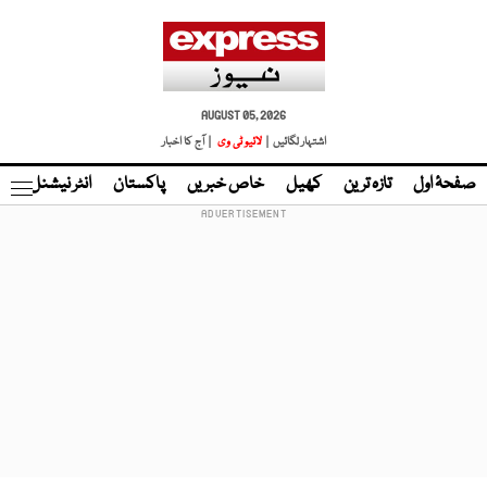
AUGUST 05, 2026
اشتہار لگائیں |
لائیو ٹی وی
| آج کا اخبار
صفحۂ اول
تازہ ترین
کھیل
خاص خبریں
پاکستان
انٹر نیشنل
ٹا