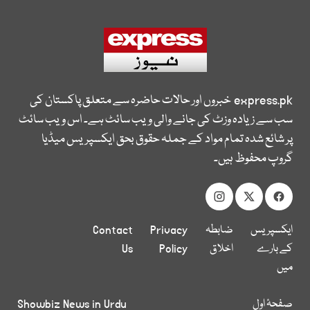
express.pk
خبروں اور حالات حاضرہ سے متعلق پاکستان کی
سب سے زیادہ وزٹ کی جانے والی ویب سائٹ ہے۔ اس ویب سائٹ
پر شائع شدہ تمام مواد کے جملہ حقوق بحق ایکسپریس میڈیا
گروپ محفوظ ہیں۔
ایکسپریس
ضابطہ
Privacy
Contact
کے بارے
اخلاق
Policy
Us
میں
صفحۂ اول
Showbiz News in Urdu