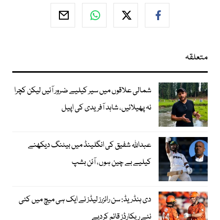
متعلقہ
شمالی علاقوں میں سیر کیلیے ضرور آئیں لیکن کچرا
نہ پھیلائیں، شاہد آفریدی کی اپیل
عبداللہ شفیق کی انگلینڈ میں بیٹنگ دیکھنے
کیلیے بے چین ہوں، آئن بشپ
دی ہنڈریڈ: سن رائزرز لیڈز نے ایک ہی میچ میں کئی
نئے ریکارڈز قائم کردیے