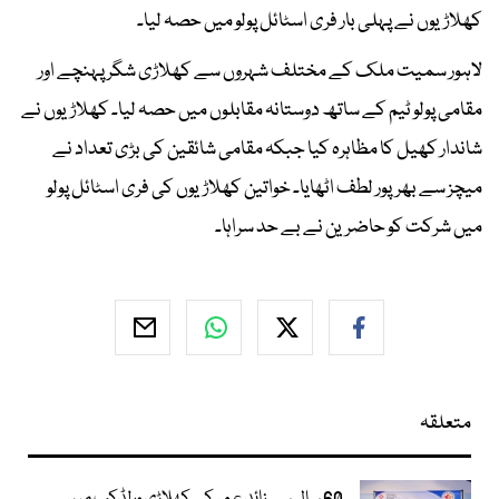
کھلاڑیوں نے پہلی بار فری اسٹائل پولو میں حصہ لیا۔
لاہور سمیت ملک کے مختلف شہروں سے کھلاڑی شگر پہنچے اور
مقامی پولو ٹیم کے ساتھ دوستانہ مقابلوں میں حصہ لیا۔ کھلاڑیوں نے
شاندار کھیل کا مظاہرہ کیا جبکہ مقامی شائقین کی بڑی تعداد نے
میچز سے بھرپور لطف اٹھایا۔ خواتین کھلاڑیوں کی فری اسٹائل پولو
میں شرکت کو حاضرین نے بے حد سراہا۔
متعلقہ