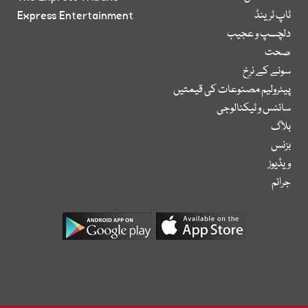
ٹاپ ٹرینڈ
Express Entertainment
دلچسپ و عجیب
صحت
سونے کے نرخ
پیٹرولیم مصنوعات کی قیمتیں
سائنس و ٹیکنالوجی
بلاگ
بزنس
ویڈیوز
جرائم