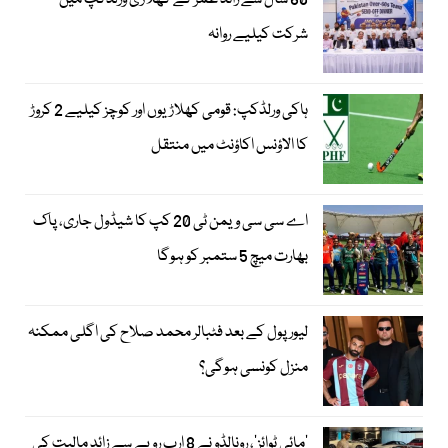
60 سال سے زائد عمر کے کھلاڑی ورلڈکپ میں
شرکت کیلیے روانہ
ہاکی ورلڈکپ: قومی کھلاڑیوں اور کوچز کیلیے 2 کروڑ
کا الاؤنس اکاؤنٹ میں منتقل
اے سی سی ویمن ٹی 20 کپ کا شیڈول جاری، پاک
بھارت میچ 5 ستمبر کو ہوگا
لیور پول کے بعد فٹبالر محمد صلاح کی اگلی ممکنہ
منزل کونسی ہوگی؟
’مائی ٹوائز‘، رونالڈو نے 8 ارب روپے سے زائد مالیت کی