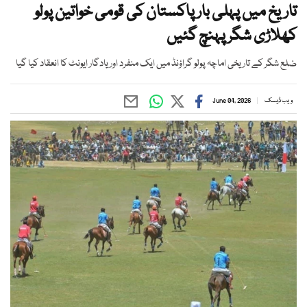
تاریخ میں پہلی بار پاکستان کی قومی خواتین پولو
کھلاڑی شگر پہنچ گئیں
ضلع شگر کے تاریخی اماچہ پولو گراؤنڈ میں ایک منفرد اور یادگار ایونٹ کا انعقاد کیا گیا
ویب ڈیسک
June 04, 2026