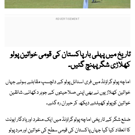
تاریخ میں پہلی بار پاکستان کی قومی خواتین پولو
کھلاڑی شگر پہنچ گئیں۔
اماچہ پولو گراؤنڈ میں فری اسٹائل پولو کے دلچسپ مقابلے ہوئے جہاں
خواتین کھلاڑیوں نے بھی اپنی صلاحیتوں کے جوہر دکھائے، شائقین
خواتین کو پولو کھیلتے دیکھ کر حیران رہ گئے۔
ضلع شگر کے تاریخی اماچہ پولو گراؤنڈ میں ایک منفرد اور یادگار ایونٹ
کا انعقاد کیا گیا جہاں پاکستان کی قومی سطح کی خواتین اور مرد پولو