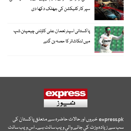
سپر کار کلیکشن کی جھلک دکھا دی
پاکستانی اسپنر نعمان علی کاؤنٹی چیمپئن شپ
میں لنکاشائر کا حصہ بن گئے
express.pk
خبروں اور حالات حاضرہ سے متعلق پاکستان کی
سب سے زیادہ وزٹ کی جانے والی ویب سائٹ ہے۔ اس ویب سائٹ