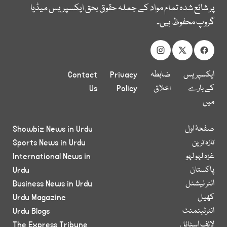
پر شائع شدہ تمام مواد کے جملہ حقوق بحق ایکسپریس میڈیا
گروپ محفوظ ہیں۔
ایکسپریس
ضابطہ
Privacy
Contact
کے بارے
اخلاق
Policy
Us
میں
صفحۂ اول
Showbiz News in Urdu
تازہ ترین
Sports News in Urdu
غزہ لہو لہو
International News in
پاکستان
Urdu
انٹر نیشنل
Business News in Urdu
کھیل
Urdu Magazine
انٹرٹینمنٹ
Urdu Blogs
لائف اسٹائل
The Express Tribune