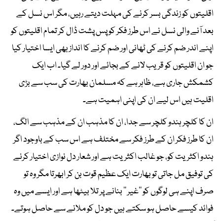
اقلیتوں کو زندگی بسر کرنے کی مہلت دیتے رہیں، مگر اس نسل کے
بعد آنے والی نسل نے اس طرز فکر کو پس پشت ڈال کر تمام اقلیتوں کو
اپنے اندر ضم کرنے کی ٹھانی اور ضم کرنے کا انداز بھی ایسا اختیار کیا
جو ان اقلیتوں کو قریب لانے کے بجائے اور دور لے گیا۔ اب ایک
کشمکش جاری ہے، ظاہر ہے کہ مسلمان بھارت کی سب سے بڑی
اقلیت ہیں اس لیے ان کی اپنی اہمیت ہے۔
ان کا کلچر ہندو کلچر سے جدا، ان کا مذہب ان کے مذہب سے الگ،
ان کا طرز فکر ان کے طرز فکر سے مختلف ہے اس سب کے باوجود اگر
ہندو اکثریت کو، جو غالب اکثریت ہے اور شعار دل نوازی اختیار کرنے
کی توفیق مل جاتی تو بھارت ایک عظیم قوت بن کر ابھرتا مگر وہ تو
صرف اپنے ہی لوگوں کو ’’غیر ‘‘ بنانے پر تلا بیٹھا ہے اور ایسے میں وہ
فوائد کیسے حاصل ہو سکتے ہیں جو دل کو ملانے سے حاصل ہوتے۔