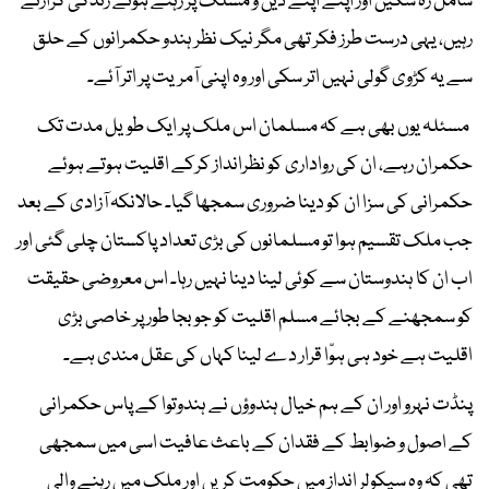
شامل رہ سکیں اور اپنے اپنے دین و مسلک پر رہتے ہوئے زندگی گزارتے
رہیں، یہی درست طرز فکر تھی مگر نیک نظر ہندو حکمرانوں کے حلق
سے یہ کڑوی گولی نہیں اتر سکی اور وہ اپنی آمریت پر اتر آئے۔
مسئلہ یوں بھی ہے کہ مسلمان اس ملک پر ایک طویل مدت تک
حکمران رہے، ان کی رواداری کو نظرانداز کرکے اقلیت ہوتے ہوئے
حکمرانی کی سزا ان کو دینا ضروری سمجھا گیا۔ حالانکہ آزادی کے بعد
جب ملک تقسیم ہوا تو مسلمانوں کی بڑی تعداد پاکستان چلی گئی اور
اب ان کا ہندوستان سے کوئی لینا دینا نہیں رہا۔ اس معروضی حقیقت
کو سمجھنے کے بجائے مسلم اقلیت کو جو بجا طور پر خاصی بڑی
اقلیت ہے خود ہی ہوّا قرار دے لینا کہاں کی عقل مندی ہے۔
پنڈت نہرو اور ان کے ہم خیال ہندوؤں نے ہندوتوا کے پاس حکمرانی
کے اصول و ضوابط کے فقدان کے باعث عافیت اسی میں سمجھی
تھی کہ وہ سیکولر انداز میں حکومت کریں اور ملک میں رہنے والی