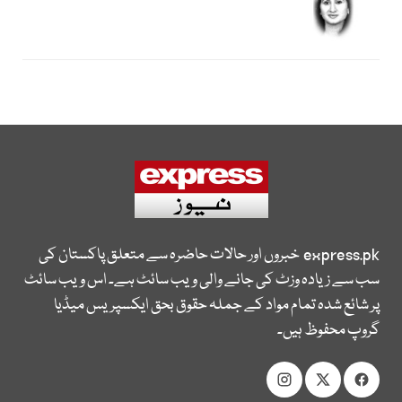
express.pk
خبروں اور حالات حاضرہ سے متعلق پاکستان کی
سب سے زیادہ وزٹ کی جانے والی ویب سائٹ ہے۔ اس ویب سائٹ
پر شائع شدہ تمام مواد کے جملہ حقوق بحق ایکسپریس میڈیا
گروپ محفوظ ہیں۔