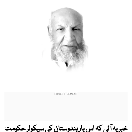
خبر یہ آئی کہ اس بار ہندوستان کی سیکولر حکومت