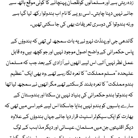
زدہ رہتی ہے اور مسلمانوں کونقصان پہنچانے کا کوئی موقع ہاتھ سے
جانے نہیں دینا چاہتی۔ اسی رویے کا نام اب ہندوتوا رکھ لیا گیا ہے
ورنہ ہندوتوا کی دوسری تعریفات بھی کی جا سکتی تھیں۔
گاندھی جی اور پنڈت نہرو نے یہ بات سمجھ لی تھی کہ ہندوؤں کے
پاس حکمرانی کے واضح اصول موجود نہیں اور جو کچھ ہیں وہ قابل
عمل نظر نہیں آتے، اس لیے انھوں نے آزادی کے بعد جب کہ مسلمان
علیحدہ ’’مسلم مملکت‘‘ کا نعرہ لگا رہے تھے ،وہ بھی ایک ’’عظیم
ہندو مملکت‘‘ کا نعرہ بلند کر سکتے تھے مگر انھوں نے سمجھ لیا تھا
کہ ہندوتوا ہندو حکمرانی کی بنیاد نہیں بن سکتا اور ہندوستان کے
سارے باسیوں کو ہندو نہیں بنایا جاسکتا اس لیے خیر اسی میں تھی کہ
بھارت کو ایک سیکولر اسٹیٹ قرار دیا جائے جہاں ہندوؤں کے علاوہ
دیگر اقلیتوں جن میں مسلمان، عیسائی اور دیگر مذاہب کے لوگ