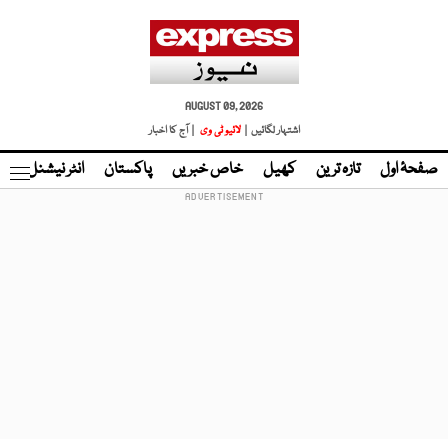
AUGUST 09, 2026
اشتہار لگائیں |
لائیو ٹی وی
| آج کا اخبار
صفحۂ اول
تازہ ترین
کھیل
خاص خبریں
پاکستان
انٹر نیشنل
ٹا