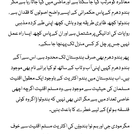
معاشرہ کو مرتب کیا جا سکتا ہے اور ماضی میں کیا جاتا رہا ہے مگر
ہندو دھرم کے پاس حکمرانی کے ایسے واضح اصولوں کا فقدان ہے ،
ہندوتوا کچھ ظاہری طریقہ بود و باش، کچھ اپنی طے کردہ مذہبی
روایات کی ادائیگی پر مشتمل ہے اور ان کے پاس کچھ ایسا راہ عمل
نہیں جس پر چل کر کسی منزل تک پہنچا جا سکے۔
پھر ہندو دھرم بھی صرف ہندوستان تک محدود ہے، اس سے آگے
ہندو دھرم کہیں اپنی آب و تاب کے ساتھ تو کیا برائے نام بھی موجود
ہیں۔ اب ہندوستان میں ہندو اکثریت کے باوجود ایک معقول اقلیت
مسلمان کی حیثیت سے موجود ہے، وہ مسلم اقلیت اگرچہ اچھی
خاصی تعداد میں ہے مگر اتنی بھی نہیں کہ ہندوتوا (اگر وہ کوئی
فلسفہ ہو تو) کے لیے خطرے کا باعث بنیں۔
مگر مودی جی اور ہم نوا ہندوؤں کی اکثریت مسلم اقلیت سے خوف