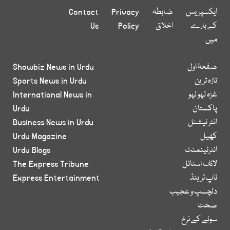
ایکسپریس
ضابطہ
Privacy
Contact
کے بارے
اخلاق
Policy
Us
میں
صفحۂ اول
Showbiz News in Urdu
تازہ ترین
Sports News in Urdu
غزہ لہو لہو
International News in
پاکستان
Urdu
انٹر نیشنل
Business News in Urdu
کھیل
Urdu Magazine
انٹرٹینمنٹ
Urdu Blogs
لائف اسٹائل
The Express Tribune
ٹاپ ٹرینڈ
Express Entertainment
دلچسپ و عجیب
صحت
سونے کے نرخ