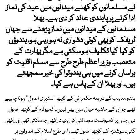
نے مسلمانوں کو کھلے میدانوں میں عید کی نماز
ادا کرنے پر پابندی عائد کر دی ہے۔ بھلا
مسلمانوں کے میدانوں میں نماز پڑھنے سے جہاں
ٹریفک کو بھی کوئی دشواری نہ ہو رہی ہو، ہندوؤں
کو کیا کیا تکلیف ہو سکتی ہے مگر بھارت کے
متعصب وزیر اعظم طرح طرح سے مسلم اقلیت کو
ہراساں کرنے میں ہی ہندوتوا کی خیر سمجھتے
ہیں۔ اور بھلا ان کے پاس ہے کیا۔
ہندو مذہب کے ذریعہ حکمرانی کے کچھ ’’سنہری اصول‘‘ ہونا چاہیے
تھے جو ان کے حاشیہ خیال میں بھی نہیں۔ کمیونزم کے کچھ اصول
ہیں جس پر کمیونسٹ سوسائٹی کی بنیاد رکھی جا سکتی تھی اور رکھی
گئی۔ سوشلزم کے کچھ اصول تھے، اس طرح اسلام کے اصولوں پر