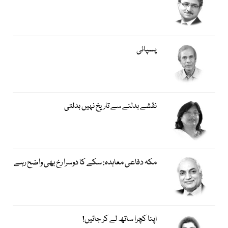
پسپائی
نقشے بدلنے سے تاریخ نہیں بدلتی
مکہ دفاعی معاہدہ: سکے کا دوسرا رخ بھی واضح رہے
اپنا کچرا ساتھ لے کر جائیں!