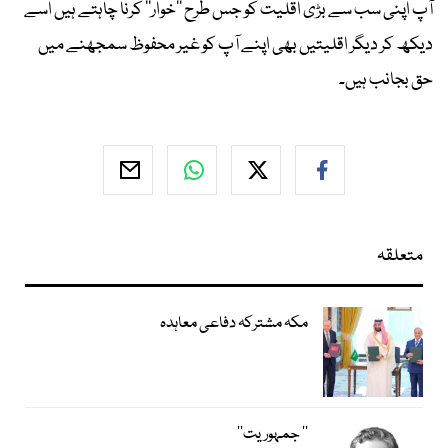
آپ اپنی سب سے بڑی اقلیت کو جس طرح ’’خوار‘‘ کرنا چاہتے ہیں اسے
دیکھ کر دیگر اقلیتیں بھی اپنے آپ کو غیر محفوظ سمجھنے میں
حق بجانب ہیں۔
متعلقہ
مکہ مشترکہ دفاعی معاہدہ
’’ جمہوریت‘‘