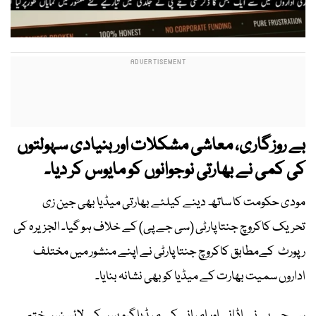
بے روزگاری، معاشی مشکلات اور بنیادی سہولتوں
کی کمی نے بھارتی نوجوانوں کو مایوس کر دیا۔
مودی حکومت کا ساتھ دینے کیلئے بھارتی میڈیا بھی جین زی
تحریک کاکروچ جنتا پارٹی (سی جے پی) کے خلاف ہو گیا۔ الجزیرہ کی
رپورٹ کےمطابق کاکروچ جنتا پارٹی نے اپنے منشور میں مختلف
اداروں سمیت بھارت کے میڈیا کو بھی نشانہ بنایا۔
سی جے پی نے اڈانی اور امبانی کے میڈیا گروپس کے لائسنس ختم