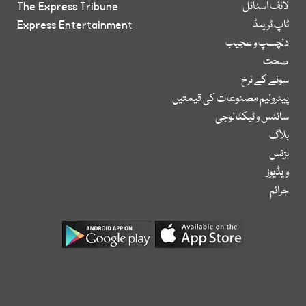
لائف اسٹائل
The Express Tribune
ٹاپ ٹرینڈ
Express Entertainment
دلچسپ و عجیب
صحت
سونے کے نرخ
پیٹرولیم مصنوعات کی قیمتیں
سائنس و ٹیکنالوجی
بلاگ
بزنس
ویڈیوز
جرائم