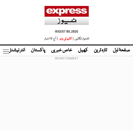
AUGUST 09, 2026
اشتہار لگائیں |
لائیو ٹی وی
| آج کا اخبار
صفحۂ اول
تازہ ترین
کھیل
خاص خبریں
پاکستان
انٹر نیشنل
ٹا