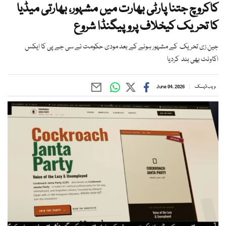
کاکروچ جتنا پارٹی بھارت میں مشہور، بھارتی میڈیا
کا تحریک کیخلاف پروپیگنڈا شروع
جین زی تحریک کے مشہور ہونے کے بعد مودی حکومت نے سی جے پی کا ایکس
اکاونٹ بھی بند کردیا
ویب ڈیسک
June 04, 2026