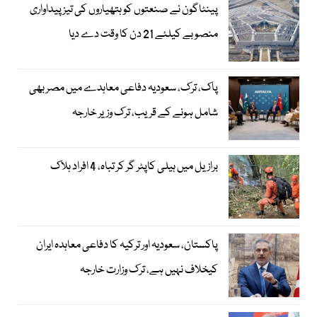
پینٹاگون نے صنعتوں کو ہتھیاروں کی تیز پیداواری
منصوبے کیلئے 21 دن کا وقت دے دیا
پاک، ترک، سعودیہ دفاعی معاہدے میں مصر بھی
شامل ہونے کے قریب، ترک وزیر خارجہ
برازیل میں ہیلی کاپٹر گر کر تباہ، 4 افراد ہلاک
پاکستان، سعودیہ اور ترکیہ کا دفاعی معاہدہ ایران
کیخلاف نہیں ہے، ترک وزارت خارجہ