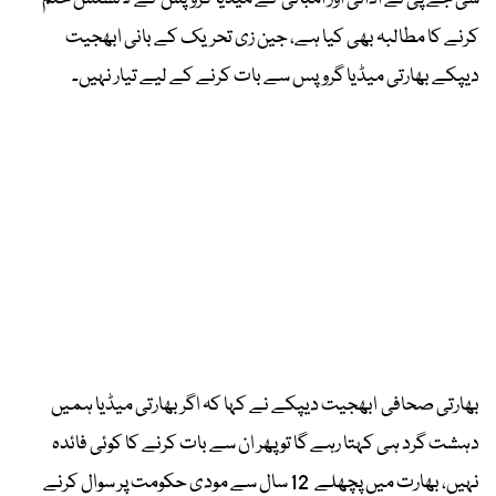
کرنے کا مطالبہ بھی کیا ہے، جین زی تحریک کے بانی ابھجیت
دیپکے بھارتی میڈیا گروپس سے بات کرنے کے لیے تیار نہیں۔
بھارتی صحافی ابھجیت دیپکے نے کہا کہ اگر بھارتی میڈیا ہمیں
دہشت گرد ہی کہتا رہے گا تو پھر ان سے بات کرنے کا کوئی فائدہ
نہیں، بھارت میں پچھلے 12 سال سے مودی حکومت پر سوال کرنے