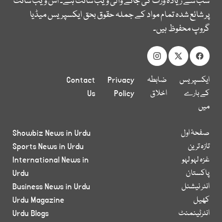
سب سے زیادہ وزٹ کی جانے والی ویب سائٹ ہے۔ اس ویب سائٹ
پر شائع شدہ تمام مواد کے جملہ حقوق بحق ایکسپریس میڈیا
گروپ محفوظ ہیں۔
ایکسپریس
ضابطہ
Privacy
Contact
کے بارے
اخلاق
Policy
Us
میں
صفحۂ اول
Showbiz News in Urdu
تازہ ترین
Sports News in Urdu
غزہ لہو لہو
International News in
پاکستان
Urdu
انٹر نیشنل
Business News in Urdu
کھیل
Urdu Magazine
انٹرٹینمنٹ
Urdu Blogs