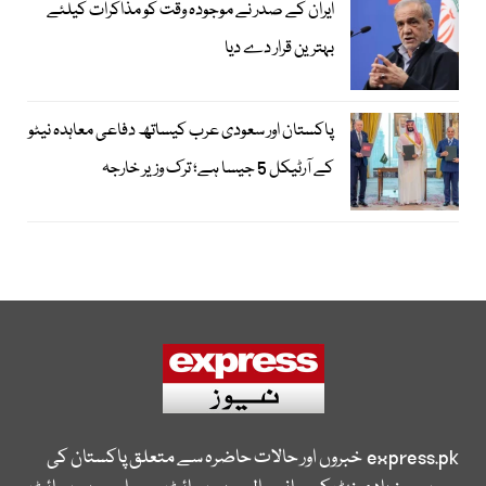
ایران کے صدر نے موجودہ وقت کو مذاکرات کیلئے
بہترین قرار دے دیا
پاکستان اور سعودی عرب کیساتھ دفاعی معاہدہ نیٹو
کے آرٹیکل 5 جیسا ہے؛ ترک وزیر خارجہ
express.pk
خبروں اور حالات حاضرہ سے متعلق پاکستان کی