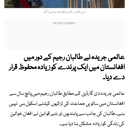
امیر طالبان کا نیا حکم نامہ سامنے آگیا
عالمی جریدہ نے طالبان رجیم کے دور میں
افغانستان میں ایک پرندے کو زیادہ محفوظ قرار
دے دیا۔
عالمی جریدہ دی گارڈین کے مطابق طالبان رجیم میں پانچ سال سے
افغانستان میں ساتویں جماعت کی لڑکیوں کیلئے اسکول ہی نہیں
بنے۔ طالبان کی جانب سے پابندیوں اور نئے قوانین نے افغان خواتین
کی زندگی کو زیادہ مشکل بنا دیا ہے۔