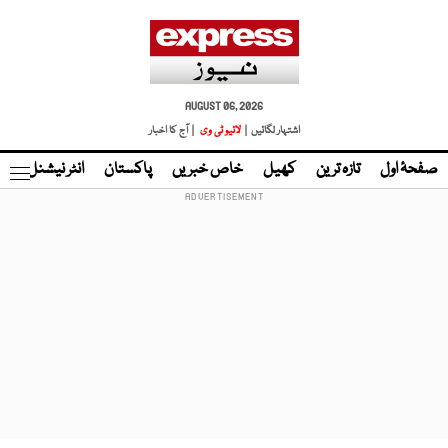
AUGUST 06, 2026
اشتہار لگائیں |
لائیو ٹی وی
| آج کا اخبار
صفحۂ اول
تازہ ترین
کھیل
خاص خبریں
پاکستان
انٹر نیشنل
ٹا