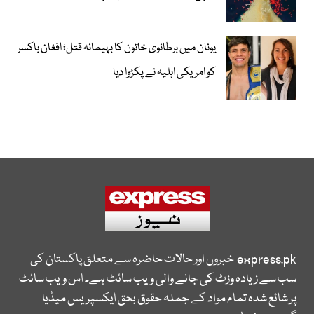
یونان میں برطانوی خاتون کا بہیمانہ قتل؛ افغان باکسر
کو امریکی اہلیہ نے پکڑوا دیا
express.pk
خبروں اور حالات حاضرہ سے متعلق پاکستان کی
سب سے زیادہ وزٹ کی جانے والی ویب سائٹ ہے۔ اس ویب سائٹ
پر شائع شدہ تمام مواد کے جملہ حقوق بحق ایکسپریس میڈیا