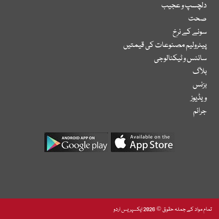
دلچسپ و عجیب
صحت
سونے کے نرخ
پیٹرولیم مصنوعات کی قیمتیں
سائنس و ٹیکنالوجی
بلاگ
بزنس
ویڈیوز
جرائم
تمام مواد کے جملہ حقوق © 2026 ایکسپریس اردو