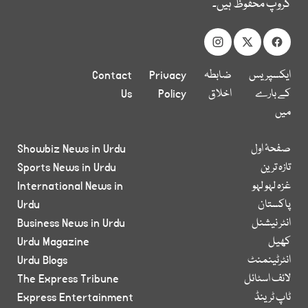
گروپ محفوظ ہیں۔
ایکسپریس
ضابطہ
Privacy
Contact
کے بارے
اخلاق
Policy
Us
میں
صفحۂ اول
Showbiz News in Urdu
تازہ ترین
Sports News in Urdu
غزہ لہو لہو
International News in
پاکستان
Urdu
انٹر نیشنل
Business News in Urdu
کھیل
Urdu Magazine
انٹرٹینمنٹ
Urdu Blogs
لائف اسٹائل
The Express Tribune
ٹاپ ٹرینڈ
Express Entertainment