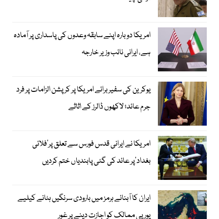
امریکا دوبارہ اپنے سابقہ وعدوں کی پاسداری پر آمادہ
ہے، ایرانی نائب وزیر خارجہ
یوکرین کی سفیر برائے امریکا پر کرپشن الزامات پر فرد
جرم عائد؛ لاکھوں ڈالرز کے اثاثے
امریکا نے ایرانی قدس فورس سے تعلق پر’فلائی
بغداد‘پر عائد کی گئی پابندیاں ختم کردیں
ایران کا آبنائے ہرمز میں بارودی سرنگیں ہٹانے کیلیے
یورپی ممالک کو اجازت دینے پر غور