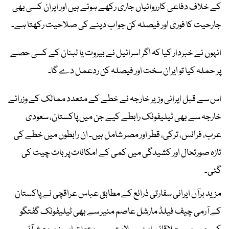
کے خلاف دفاعی کارروائیاں جاری رکھے ہوئے ہیں اور ایران کسی بھی
جارحیت کا فوری اور فیصلہ کن جواب دینے کی صلاحیت رکھتا ہے۔
انہوں نے خبردار کیا کہ اگر اسرائیل نے بیروت یا لبنان کے کسی حصے
پر حملہ کیا تو ایران سخت اور فیصلہ کن ردعمل دے گا۔
اس سے قبل ایرانی وزیر خارجہ نے خطے کے متعدد ممالک کے وزرائے
خارجہ سے بھی ٹیلیفونک رابطے کیے جن میں پاکستان، سعودی
عرب، فرانس، ترکی، قطر اور مصر شامل ہیں۔ ان رابطوں میں خطے کی
تازہ صورتحال اور کشیدگی میں کمی کے امکانات پر بات چیت کی
گئی۔
مزید برآں ایرانی سفارتی ذرائع کے مطابق عباس عراقچی نے پاکستان
کے آرمی چیف فیلڈ مارشل عاصم منیر سے بھی ٹیلیفونک گفتگو