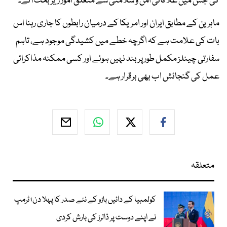
کی جس میں علاقائی امن و سلامتی سے متعلق امور زیر بحث آئے۔
ماہرین کے مطابق ایران اور امریکا کے درمیان رابطوں کا جاری رہنا اس
بات کی علامت ہے کہ اگرچہ خطے میں کشیدگی موجود ہے، تاہم
سفارتی چینلز مکمل طور پر بند نہیں ہوئے اور کسی ممکنہ مذاکراتی
عمل کی گنجائش اب بھی برقرار ہے۔
متعلقہ
کولمبیا کے دائیں بازو کے نئے صدر کا پہلا دن؛ ٹرمپ
نے اپنے دوست پر ڈالرز کی بارش کردی