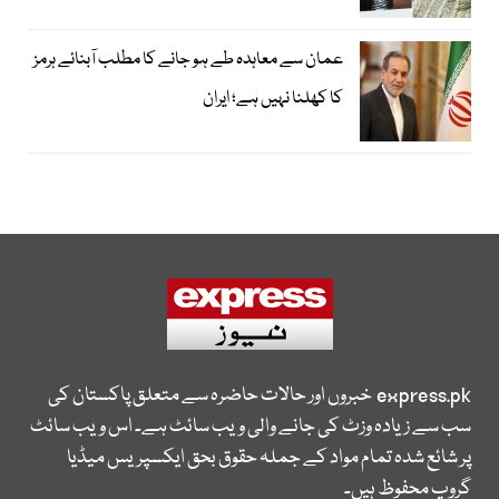
عمان سے معاہدہ طے ہو جانے کا مطلب آبنائے ہرمز
کا کھلنا نہیں ہے؛ ایران
express.pk
خبروں اور حالات حاضرہ سے متعلق پاکستان کی
سب سے زیادہ وزٹ کی جانے والی ویب سائٹ ہے۔ اس ویب سائٹ
پر شائع شدہ تمام مواد کے جملہ حقوق بحق ایکسپریس میڈیا
گروپ محفوظ ہیں۔