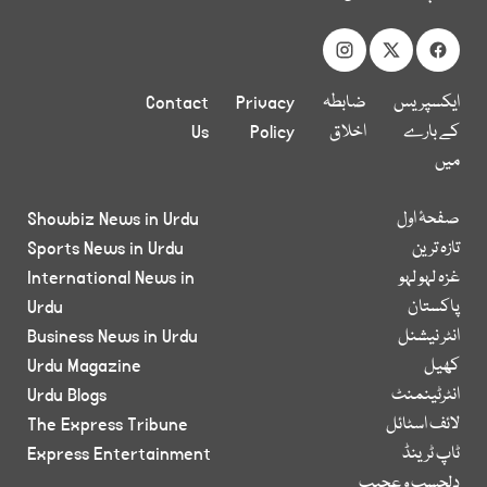
ایکسپریس
ضابطہ
Privacy
Contact
کے بارے
اخلاق
Policy
Us
میں
صفحۂ اول
Showbiz News in Urdu
تازہ ترین
Sports News in Urdu
غزہ لہو لہو
International News in
پاکستان
Urdu
انٹر نیشنل
Business News in Urdu
کھیل
Urdu Magazine
انٹرٹینمنٹ
Urdu Blogs
لائف اسٹائل
The Express Tribune
ٹاپ ٹرینڈ
Express Entertainment
دلچسپ و عجیب