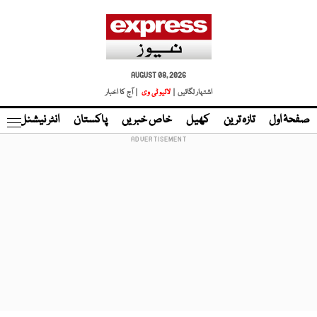
AUGUST 08, 2026
اشتہار لگائیں |
لائیو ٹی وی
| آج کا اخبار
صفحۂ اول
تازہ ترین
کھیل
خاص خبریں
پاکستان
انٹر نیشنل
ٹا