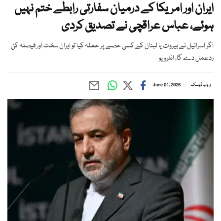
ایران اور امریکا کے درمیان سفارتی رابطے ختم نہیں
ہوئے، عباس عراقچی نے تصدیق کردی
اگر اسرائیل نے بیروت یا لبنان کے کسی حصے پر حملہ کیا تو ایران سخت اور فیصلہ کن
ردعمل دے گا، انٹرویو
ویب ڈیسک
June 04, 2026