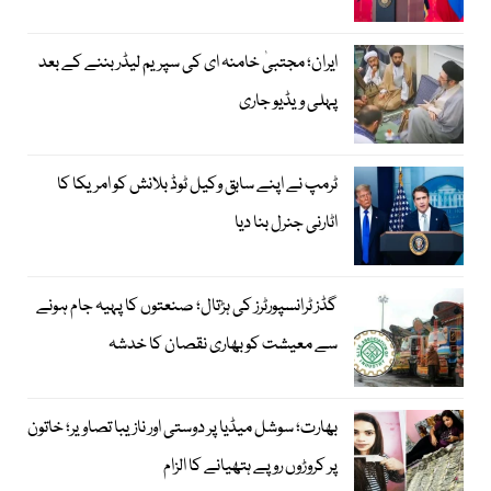
ایران؛ مجتبیٰ خامنہ ای کی سپریم لیڈر بننے کے بعد
پہلی ویڈیو جاری
ٹرمپ نے اپنے سابق وکیل ٹوڈ بلانش کو امریکا کا
اٹارنی جنرل بنا دیا
گڈز ٹرانسپورٹرز کی ہڑتال؛ صنعتوں کا پہیہ جام ہونے
سے معیشت کو بھاری نقصان کا خدشہ
بھارت؛ سوشل میڈیا پر دوستی اور نازیبا تصاویر؛ خاتون
پر کروڑوں روپے ہتھیانے کا الزام