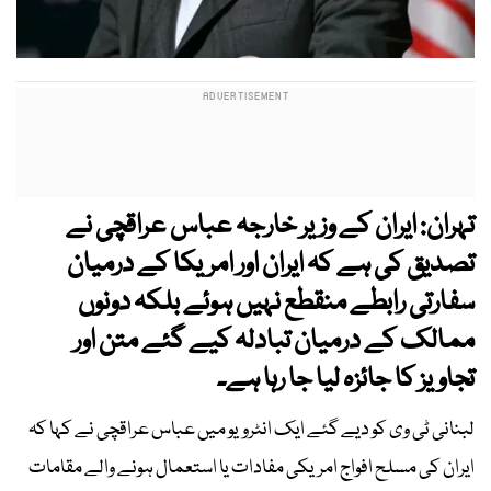
تہران: ایران کے وزیر خارجہ عباس عراقچی نے
تصدیق کی ہے کہ ایران اور امریکا کے درمیان
سفارتی رابطے منقطع نہیں ہوئے بلکہ دونوں
ممالک کے درمیان تبادلہ کیے گئے متن اور
تجاویز کا جائزہ لیا جا رہا ہے۔
لبنانی ٹی وی کو دیے گئے ایک انٹرویو میں عباس عراقچی نے کہا کہ
ایران کی مسلح افواج امریکی مفادات یا استعمال ہونے والے مقامات