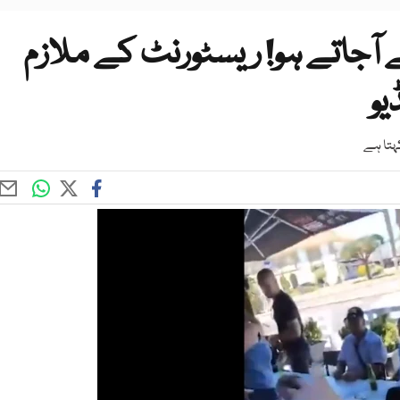
آجاتے ہو! ریسٹورنٹ کے ملازم
یو
کہتا ہے