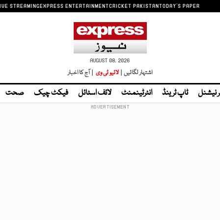
IVE STREAMING
EXPRESS ENTERTAINMENT
CRICKET PAKISTAN
TODAY'S PAPER
AUGUST 08, 2026
اشتہار لگائیں |
لائیو ٹی وی
| آج کا اخبار
ر نیشنل
ٹاپ ٹرینڈ
انٹرٹینمنٹ
لائف اسٹائل
فیکٹ چیک
صحت