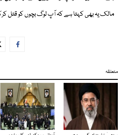
مالک یہ بھی کہتا ہے کہ آپ لوگ بچوں کو قتل کرکے
متعلقہ