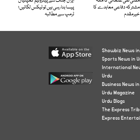
مفتی تقی عثمانی کا مکہ
ایران جنگ سے پیٹرولیم کمپنیاں
مشترکہ دفاعی معاہدے کا
پیسا بنا رہی ہیں تو ٹیکس لگائیں؛
خیرمقدم
ٹرمپ سے مطالبہ
Showbiz News in
Sports News in U
International Ne
Urdu
Business News in
Urdu Magazine
Urdu Blogs
The Express Tri
Express Enterta