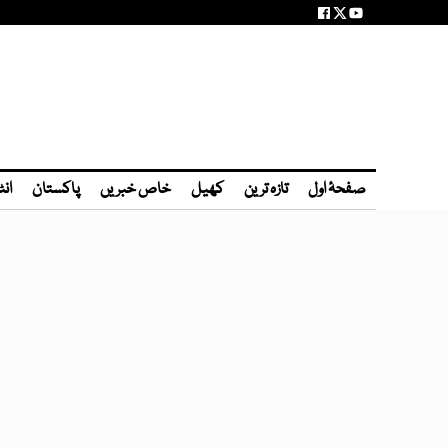
صفحۂ اول
تازہ ترین
کھیل
خاص خبریں
پاکستان
انٹ