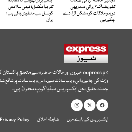
مجتبیٰ خامنہ ای کی صحت
آبنائے ہرمز کھولنے کا معاہدہ
تشویشناک؟ ایرانی صدر بھی
تقریباً مکمل؛ قومی سلامتی
دوبدو ملاقات کو مشکل قرار دے
کونسل سے منظوری باقی ہے؛
چکے ہیں
ایران
express.pk
خبروں اور حالات حاضرہ سے متعلق پاکستان 
وزٹ کی جانے والی ویب سائٹ ہے۔ اس ویب سائٹ پر شائع شدہ
جملہ حقوق بحق ایکسپریس میڈیا گروپ محفوظ ہیں۔
ایکسپریس کے بارے میں
ضابطہ اخلاق
Privacy Policy