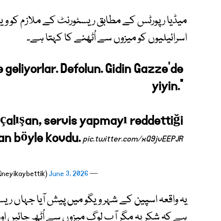
میڈیا رپورٹس کے مطابق ریسٹورنٹ کے ملازم کو وی
اسرائیلیوں کو میزوں سے اُٹھنے کا کہتا ہے۔
le geliyorlar. Defolun. Gidin Gazze'de
yiyin.”
 çalışan, servis yapmayı reddettiği
dan böyle kovdu.
pic.twitter.com/xQ9jvEEPJR
June 3, 2026
— neyi kaybettiğini hatırla (@neyikaybettik)
یہ واقعہ اسپین کے شہر ویگو میں پیش آیا جہاں ری
ہے کہ شکریہ مگر آپ لوگ میزوں سے اُٹھ جائیں او