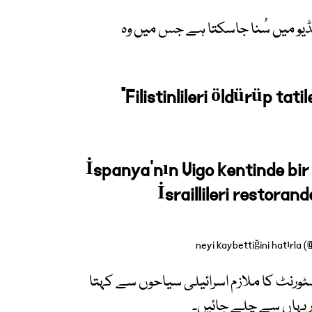
ڈیو میں سُنا جاسکتا ہے جس میں وہ
“Filistinlileri öldürüp tati
İspanya'nın Vigo kentinde bir
İsraillileri restoran
سٹورنٹ کا ملازم اسرائیلی سیاحوں سے کہتا
ر یہاں سے چلے جائیں۔