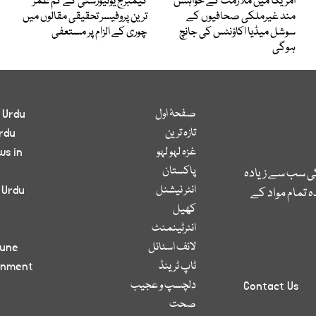
امریکا میں ملازمت کے خواہش
کیمبرج یونیورسٹی کے کم عمر
مند غیرملکی صحافیوں کے
ترین پروفیسر تحقیقی مقالوں میں
سوشل میڈیا اکاؤنٹس کی جانچ
چوری کے الزام پر مستعفی
ہوگی
صفحۂ اول
 Urdu
تازہ ترین
rdu
غزہ لہو لہو
ws in
پاکستان
کی سب سے زیادہ
انٹر نیشنل
 Urdu
 تمام مواد کے
کھیل
انٹرٹینمنٹ
لائف اسٹائل
bune
ٹاپ ٹرینڈ
inment
دلچسپ و عجیب
Contact Us
صحت