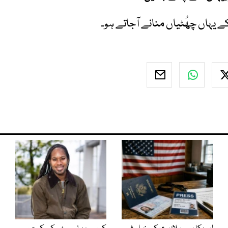
 یہاں چھُٹیاں منانے آجاتے ہو۔