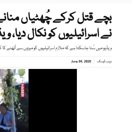
بچے قتل کرکے چُھٹیاں منانے 
نے اسرائیلیوں کو نکال دیا، ویڈ
ویڈیو میں سُنا جاسکتا ہے کہ ملازم اسرائیلیوں کو میزوں سے اُٹھنے کا 
ویب ڈیسک
June 04, 2026