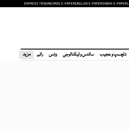
EXPRESS TRIBUNE
URDU E-PAPER
ENGLISH E-PAPER
SINDHI E-PAPER
L
دلچسپ و عجیب
سائنس و ٹیکنالوجی
بزنس
رائے
مزید