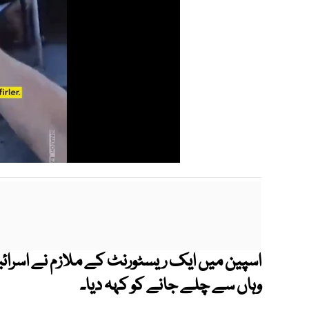
اسپین میں ایک ریسٹورنٹ کے ملازم نے اسرائیلی
وہاں سے چلے جانے کو کہہ دیا۔