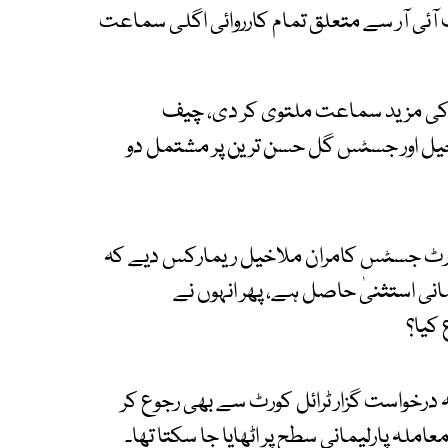
آئی آر سے متعلق تمام کارروائی اگلی سماعت
کی مزید سماعت ملتوی کر دی، چیف
ل اور جسٹس گل حسن ترین پر مشتمل دو
ٹ جسٹس کامران ملاخیل ریمارکس دیے کہ
مانی استثنیٰ حاصل ہے، پھر انہوں نے
 کیا؟
خواست گزار ٹرائل کورٹ سے بھی رجوع کر
ملہ پارلیمانی سطح پر اٹھایا جا سکتا تھا۔