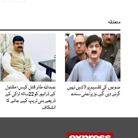
متعلقہ
صوبوں کی تقسیم پر لاشیں نہیں
عبداللہ طاہر قتل کیس؛ مقتول
گرنے دیں گے، وزیراعلیٰ سندھ
کے ڈرائیور کو 22سالہ لڑکی کے
ذریعے ہنی ٹریپ کیے جانے کا
انشکاف