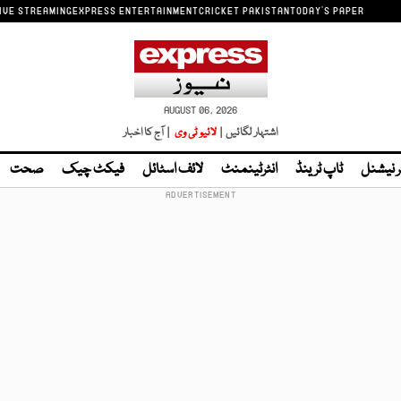
IVE STREAMING
EXPRESS ENTERTAINMENT
CRICKET PAKISTAN
TODAY'S PAPER
AUGUST 06, 2026
اشتہار لگائیں |
لائیو ٹی وی
| آج کا اخبار
ر نیشنل
ٹاپ ٹرینڈ
انٹرٹینمنٹ
لائف اسٹائل
فیکٹ چیک
صحت