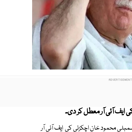
 ایف آئی آر معطل کر دی۔
اسمبلی محمود خان اچکزئی کی ایف آئی آر