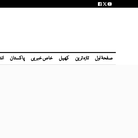
صفحۂ اول
تازہ ترین
کھیل
خاص خبریں
پاکستان
انٹ