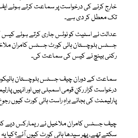
خارج کرنے کی درخواست پر سماعت کرتے ہوئے ایف 
تک معطل کر دی ہے۔
عدالت نے اسٹیٹ کو نوٹس جاری کرتے ہوئے کیس 
جسٹس بلوچستان ہائی کورٹ جسٹس کامران ملاخی
رکنی بینچ نے کیس کی سماعت کی۔
سماعت کے دوران چیف جسٹس بلوچستان ہائیکور
درخواست گزار رکنِ قومی اسمبلی ہیں اور انہیں پارلی
پارلیمنٹ کی بجائے براہِ راست ہائی کورٹ کیوں رجوع
چیف جسٹس کامران ملاخیل نے ریمارکس دیے کہ در
سکتے تھے، پھر سیدھا ہائی کورٹ کیوں آئے؟کیا یہ معا