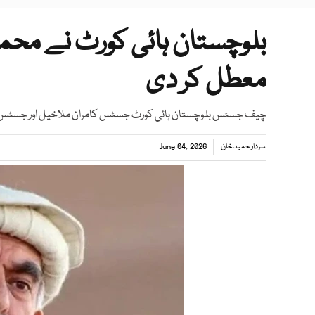
بلوچستان ہائی کورٹ نے محمو
معطل کر دی
چیف جسٹس بلوچستان ہائی کورٹ جسٹس کامران ملاخیل اور جسٹس 
سردار حمید خان
June 04, 2026