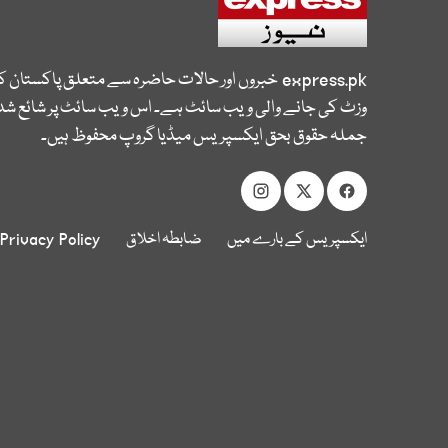
express.pk
خبروں اور حالات حاضرہ سے متعلق پاکستان 
وزٹ کی جانے والی ویب سائٹ ہے۔ اس ویب سائٹ پر شائع شدہ
جملہ حقوق بحق ایکسپریس میڈیا گروپ محفوظ ہیں۔
ایکسپریس کے بارے میں
ضابطہ اخلاق
Privacy Policy