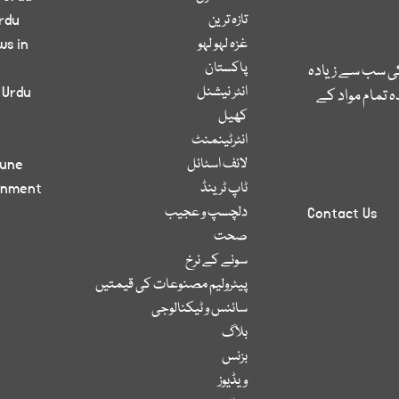
تازہ ترین
rdu
غزہ لہو لہو
ws in
پاکستان
کی سب سے زیادہ
انٹر نیشنل
 Urdu
 تمام مواد کے
کھیل
انٹرٹینمنٹ
لائف اسٹائل
bune
ٹاپ ٹرینڈ
inment
دلچسپ و عجیب
Contact Us
صحت
سونے کے نرخ
پیٹرولیم مصنوعات کی قیمتیں
سائنس و ٹیکنالوجی
بلاگ
بزنس
ویڈیوز