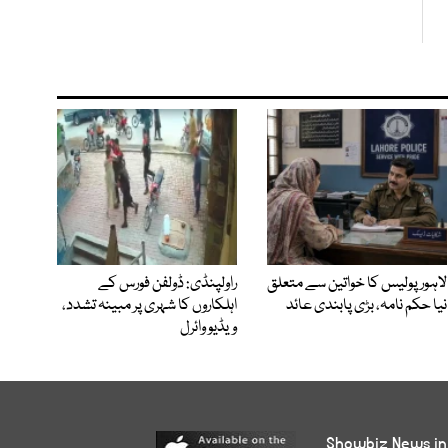
لاہور پولیس کا خواتین سے متعلق
راولپنڈی: ڈولفن فورس کے
نیا حکم نامہ، بڑی پابندی عائد
اہلکاروں کا شہری پر مبینہ تشدد،
ویڈیو وائرل
Showbiz News in