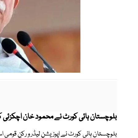
بلوچستان ہائی کورٹ نے محمود خان اچکزئی کی
بلوچستان ہائی کورٹ نے اپوزیشن لیڈر و رکنِ قومی 