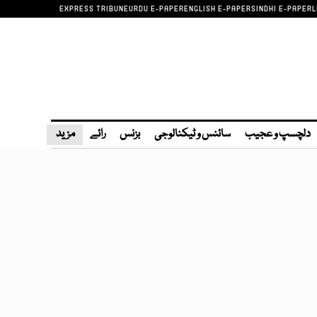
EXPRESS TRIBUNE
URDU E-PAPER
ENGLISH E-PAPER
SINDHI E-PAPER
L
دلچسپ و عجیب
سائنس و ٹیکنالوجی
بزنس
رائے
مزید