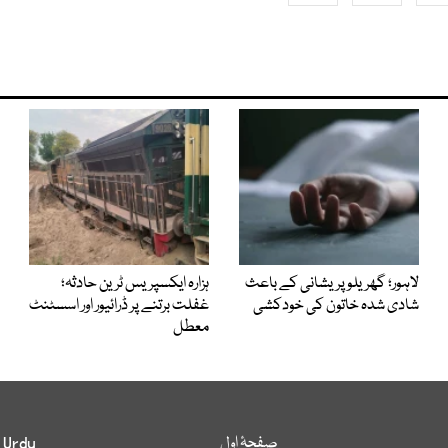
لاہور؛ گھریلو پریشانی کے باعث
ہزارہ ایکسپریس ٹرین حادثہ؛
شادی شدہ خاتون کی خودکشی
غفلت برتنے پر ڈرائیور اور اسسٹنٹ
معطل
صفحۂ اول
 Urdu