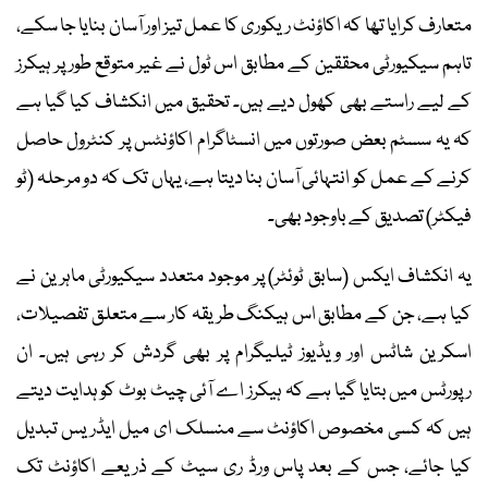
متعارف کرایا تھا کہ اکاؤنٹ ریکوری کا عمل تیز اور آسان بنایا جا سکے،
تاہم سیکیورٹی محققین کے مطابق اس ٹول نے غیر متوقع طور پر ہیکرز
کے لیے راستے بھی کھول دیے ہیں۔ تحقیق میں انکشاف کیا گیا ہے
کہ یہ سسٹم بعض صورتوں میں انسٹاگرام اکاؤنٹس پر کنٹرول حاصل
کرنے کے عمل کو انتہائی آسان بنا دیتا ہے، یہاں تک کہ دو مرحلہ (ٹو
فیکٹر) تصدیق کے باوجود بھی۔
یہ انکشاف ایکس (سابق ٹوئٹر) پر موجود متعدد سیکیورٹی ماہرین نے
کیا ہے، جن کے مطابق اس ہیکنگ طریقہ کار سے متعلق تفصیلات،
اسکرین شاٹس اور ویڈیوز ٹیلیگرام پر بھی گردش کر رہی ہیں۔ ان
رپورٹس میں بتایا گیا ہے کہ ہیکرز اے آئی چیٹ بوٹ کو ہدایت دیتے
ہیں کہ کسی مخصوص اکاؤنٹ سے منسلک ای میل ایڈریس تبدیل
کیا جائے، جس کے بعد پاس ورڈ ری سیٹ کے ذریعے اکاؤنٹ تک