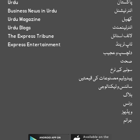
پاکستان
Urdu
انٹر نیشنل
Business News in Urdu
کھیل
Urdu Magazine
انٹرٹینمنٹ
Urdu Blogs
لائف اسٹائل
The Express Tribune
ٹاپ ٹرینڈ
Express Entertainment
دلچسپ و عجیب
صحت
سونے کے نرخ
پیٹرولیم مصنوعات کی قیمتیں
سائنس و ٹیکنالوجی
بلاگ
بزنس
ویڈیوز
جرائم