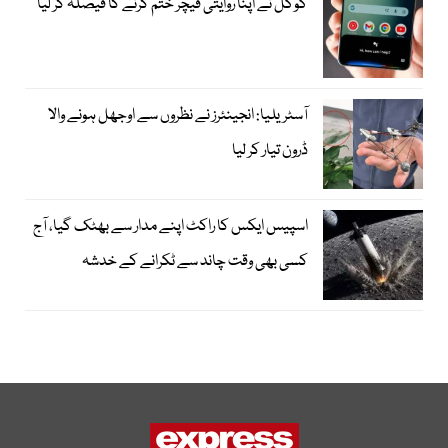
گوگل نے اپنا روایتی فیچر ختم کرنے کا فیصلہ کر لیا
آسٹریلیا: انجینئرز نے نظروں سے اوجھل ہونے والا
ڈرون تیار کر لیا
اسپیس ایکس کا راکٹ اپنے مدار سے بھٹک گیا، آج
کسی بھی وقت چاند سے ٹکرانے کے خدشہ