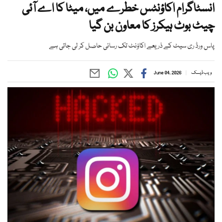
انسٹاگرام اکاؤنٹس خطرے میں، میٹا کا اے آئی
چیٹ بوٹ ہیکرز کا معاون بن گیا
پاس ورڈ ری سیٹ کے ذریعے اکاؤنٹ تک رسائی حاصل کر لی جاتی ہے
ویب ڈیسک
June 04, 2026