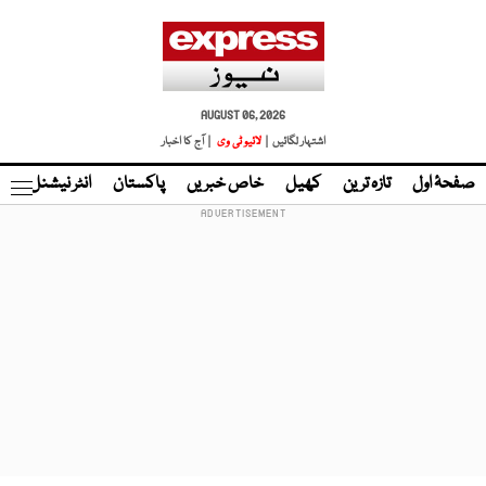
AUGUST 06, 2026
اشتہار لگائیں |
لائیو ٹی وی
| آج کا اخبار
صفحۂ اول
تازہ ترین
کھیل
خاص خبریں
پاکستان
انٹر نیشنل
ٹا