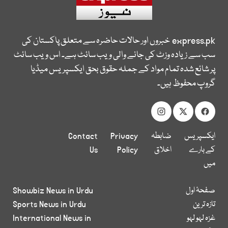
express.pk
خبروں اور حالات حاضرہ سے متعلق پاکستان کی
سب سے زیادہ وزٹ کی جانے والی ویب سائٹ ہے۔ اس ویب سائٹ
پر شائع شدہ تمام مواد کے جملہ حقوق بحق ایکسپریس میڈیا
گروپ محفوظ ہیں۔
ایکسپریس
ضابطہ
Privacy
Contact
کے بارے
اخلاق
Policy
Us
میں
صفحۂ اول
Showbiz News in Urdu
تازہ ترین
Sports News in Urdu
غزہ لہو لہو
International News in