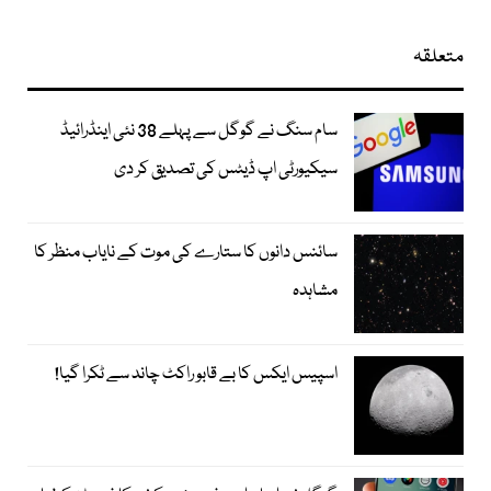
متعلقہ
سام سنگ نے گوگل سے پہلے 38 نئی اینڈرائیڈ
سیکیورٹی اپ ڈیٹس کی تصدیق کر دی
سائنس دانوں کا ستارے کی موت کے نایاب منظر کا
مشاہدہ
اسپیس ایکس کا بے قابو راکٹ چاند سے ٹکرا گیا!