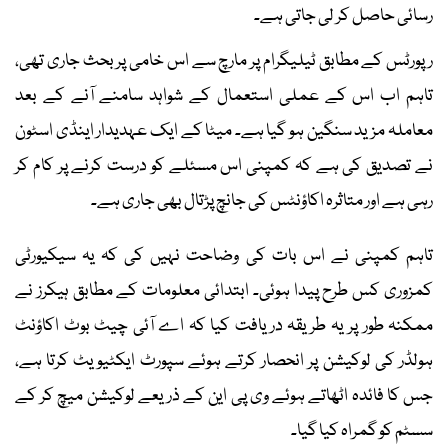
رسائی حاصل کر لی جاتی ہے۔
رپورٹس کے مطابق ٹیلیگرام پر مارچ سے اس خامی پر بحث جاری تھی،
تاہم اب اس کے عملی استعمال کے شواہد سامنے آنے کے بعد
معاملہ مزید سنگین ہو گیا ہے۔ میٹا کے ایک عہدیدار اینڈی اسٹون
نے تصدیق کی ہے کہ کمپنی اس مسئلے کو درست کرنے پر کام کر
رہی ہے اور متاثرہ اکاؤنٹس کی جانچ پڑتال بھی جاری ہے۔
تاہم کمپنی نے اس بات کی وضاحت نہیں کی کہ یہ سیکیورٹی
کمزوری کس طرح پیدا ہوئی۔ ابتدائی معلومات کے مطابق ہیکرز نے
ممکنہ طور پر یہ طریقہ دریافت کیا کہ اے آئی چیٹ بوٹ اکاؤنٹ
ہولڈر کی لوکیشن پر انحصار کرتے ہوئے سپورٹ ایکٹیویٹ کرتا ہے،
جس کا فائدہ اٹھاتے ہوئے وی پی این کے ذریعے لوکیشن میچ کر کے
سسٹم کو گمراہ کیا گیا۔