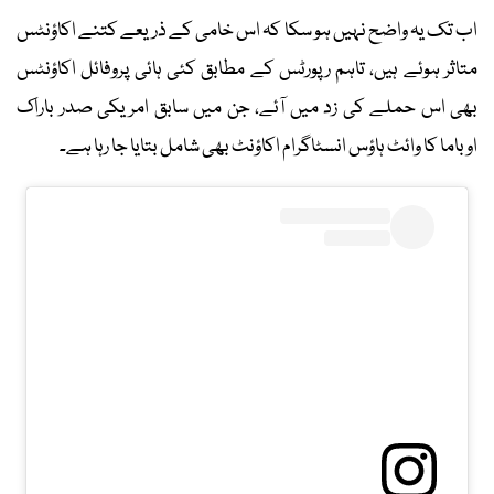
اب تک یہ واضح نہیں ہو سکا کہ اس خامی کے ذریعے کتنے اکاؤنٹس
متاثر ہوئے ہیں، تاہم رپورٹس کے مطابق کئی ہائی پروفائل اکاؤنٹس
بھی اس حملے کی زد میں آئے، جن میں سابق امریکی صدر باراک
اوباما کا وائٹ ہاؤس انسٹاگرام اکاؤنٹ بھی شامل بتایا جا رہا ہے۔