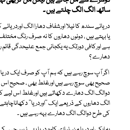
دوسرے سے مل جاتے ہیں لیکن مل کر بھی ن
ساتھ الگ الگ چلتے ہیں ۔
دریائے سندھ کا نیلا اورشفاف دھارا الگ اوردریائے ک
یا بہتے ہیں ، دونوں دھاروں کا نہ صرف رنگ مختلف
ہے اورکافی دورتک یہ یکجانی جمع علیحدگی قائم ر
دھارے ؟
اگر آپ سوچ رہے ہیں کہ ہم آپ کو صرف ایک دریا او
صحیح بھی سوچ رہے ہیں اورغلط بھی ، صحیح اس لیے
دوالگ الگ دھارے دکھاتے ہیں اورغلط اس لیے کہ
الگ دھاروں کے ذریعے ایک ’’اوردریا‘‘ دکھاناچاہتے 
کی طرح دوالگ الگ دھارے بہہ رہے ہیں ۔
یہ ایک اوردریا منیرنیازی کاوہ دریا بھی نہیںجس کے 