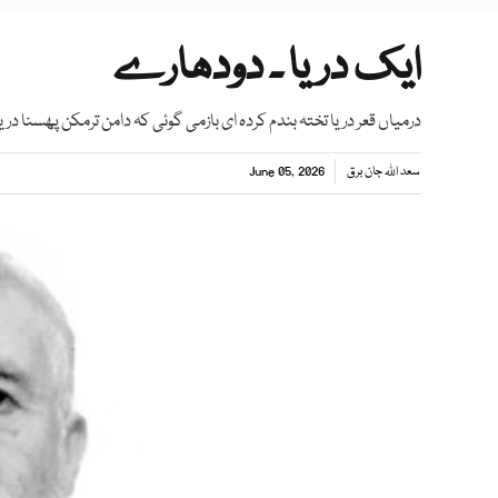
ایک دریا ۔ دودھارے
درمیاں قعر دریا تختہ بندم کردہ ای بازمی گوئی کہ دامن ترمکن پھسنا دریا
سعد اللہ جان برق
June 05, 2026