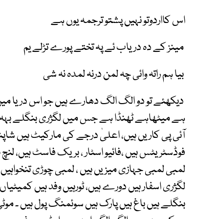
اس کااردوتو نہیں پشتو ترجمہ یوں ہے
مینز کے دہ دریاب ئے پہ تختے پورے تڑلے یم
بیا ہم راتہ وائی چہ لمن درنہ لمدہ نہ شی
دیکھئے تو دو الگ الگ دھارے ہیں جو اس دریا میں
ہے میٹھاہے ٹھنڈا ہے جس میں لگژری بنگلے بہہ رہ
آئی پی کاریں ہیں، اعلیٰ درجے کی مارکیٹ ہیں شاپ
فوڈسٹریٹس ہیں ،فائیو اسٹار ، بریک فاسٹ ہیں، لنچ
لمبی لمبی جہازی میزیں ہیں ، لمبی چوڑی تنخواہیں ،
لگژری اسفار ہیں دورے ہیں، ٹورہیں وفد ہیں کمیٹیا
بنگلے ہیں باغ ہیں پارک ہیں سوئمنگ پول ہیں ۔ موٹی 