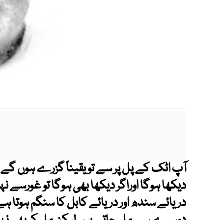
m
آپ اٹک کے پل پر سے تو یقیناً گزرے ہوں گے ل
دیکھا ہوگا اوراگر دیکھا بھی ہوگا تو غورسے 
دریائے سندھ اور دریائے کابل کا سنگم ہوتا ہے