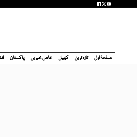
صفحۂ اول
تازہ ترین
کھیل
خاص خبریں
پاکستان
انٹ