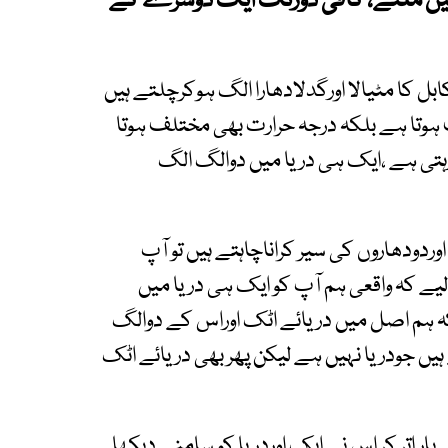
ہیں ملتے، کافی دورتک ایک دوسرے کے
ابل کا مٹیالا اورگدلادھارا الگ ہوکرچلتے ہیں
 ہوتا ہے بلکہ درجہ حرارت بھی مختلف ہوتا
ہتی ہے ،ایک ہی دریا میں دوالگ الگ
ردودھاروں کی سیر کراناچاہتے ہیں تو آپ
 کہ واقعی ہم آپ کو ایک ہی دریا میں
 ہم اصل میں دریائے اٹک اوراس کے دوالگ
ہیں جودریا نہیں ہے لیکن پھر بھی دریائے اٹک
پار اتر کر اس نے ایک اوردریا کو سامنے دیکھا۔