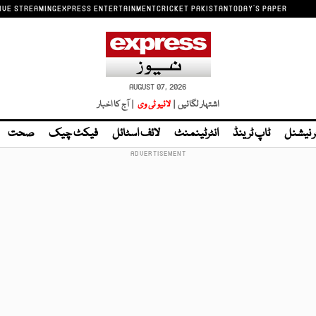
IVE STREAMING
EXPRESS ENTERTAINMENT
CRICKET PAKISTAN
TODAY'S PAPER
AUGUST 07, 2026
اشتہار لگائیں |
لائیو ٹی وی
| آج کا اخبار
ر نیشنل
ٹاپ ٹرینڈ
انٹرٹینمنٹ
لائف اسٹائل
فیکٹ چیک
صحت