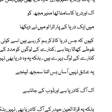
اک اوردریا کاسامنا تھا منیر مجھ کو
میں ایک دریا کے پار اترا تو میں نے دیکھا
کیوں کہ جس دریا کاذکر ہم کر رہے ہیں اسے کوئی بھی
غوطے کھاتا رہتا ہے ،کنارے کے لوگوں کو مدد کے لی
کنارے کے لوگ بہرے ہیں ۔ بلکہ یہ وہ دریا بھی نہ
یہ عشق نہیں آساں بس اتنا سمجھ لیئجے
اک آگ کادریا ہے اورڈوب کے جاناہے
بلکہ یہ قراۃ العین حیدر کے آگ کادریا بھی نہیں ب