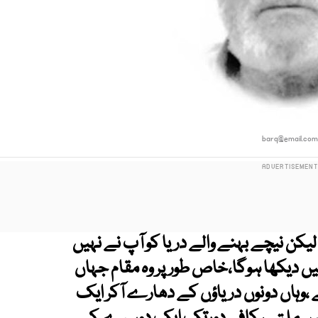
barq@email.co
یکن نیچے بہنے والے دریا کو آپ نے نہیں
نہیں دیکھا ہوگا،خاص طورپر وہ مقام جہاں
 ،وہاں دونوں دریاؤں کے دھارے آکر ایک