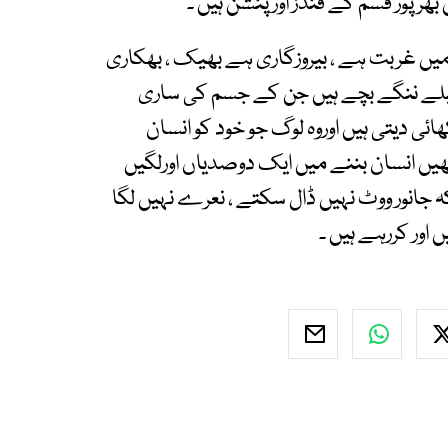
ھرپور قسم کے فنڈز اورپنشن ہیں ۔
 میں غربت ہے ، بیروزگاری ہے بھیک ، بھکاری
چیلے ننگے بچے ہیں جن کے جسم کی ساری
 دیتی ہیں اوروہ لوگ جو خود کو انسان
یں انسان بننے میں ایک دوصدیاں اورلگیں
 جانور ووٹ نہیں ڈال سکتے ، نعرے نہیں لگا
اور کررہے ہیں ۔