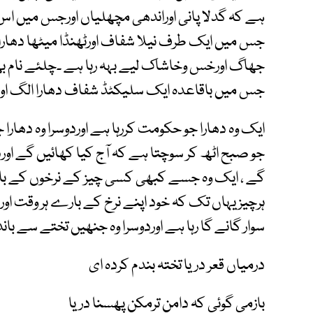
ہے کہ گدلا پانی اوراندھی مچھلیاں اورجس میں اس 
جس میں ایک طرف نیلا شفاف اورٹھنڈا میٹھا دھارا ب
جھاگ اورخس وخاشاک لیے بہہ رہا ہے ۔چلئے نام بھی
جس میں باقاعدہ ایک سلیکٹڈ شفاف دھارا الگ اورری
ایک وہ دھارا جو حکومت کررہا ہے اوردوسرا وہ دھارا
جو صبح اٹھ کر سوچتا ہے کہ آج کیا کھائیں گے اوردو
گے ، ایک وہ جسے کبھی کسی چیز کے نرخوں کے بارے
ہرچیز یہاں تک کہ خود اپنے نرخ کے بارے ہر وقت اور
سوار گانے گا رہا ہے اوردوسرا وہ جنھیں تختے سے با
درمیاں قعر دریا تختہ بندم کردہ ای
بازمی گوئی کہ دامن ترمکن پھسنا دریا