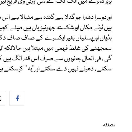
ہرہرکمرے میں الگ الگ اے سی اورٹی وی فریج ہیں ب
اوردوسرا دھارا جو گدلا ہے گندہ ہے مٹیالا ہے اس
ہیں ٹوٹے مکاں اورشکستہ جھونپڑیاں ہیں میلے ک
ہڈیاں اورپسلیاں بغیر ایکسرے کے صاف صاف دکھائی
سمجھنے کی غلط فہمی میں مبتلا ہیں حالانکہ انھ
گی ، فی الحال جانوروں سے صرف اس قدر الگ ہیں کہ
سکتے ، دھرنے نہیں دے سکتے اور’’یہ ‘‘ کرسکتے ہیں 
متعلقہ