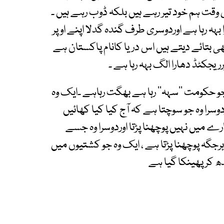
وقت ہم خود تیر رہے ہیں بلکہ ڈوب رہے ہیں ۔
ہہ رہا ہے اوردوسری طرف گندہ گدلا اپنے اوپر
 بتائے دیتے ہیں اس دریا کانام پاکستان ہے
جکٹڈ دھارا الگ بہہ رہا ہے ۔
 جو حکومت ’’سہہ‘‘ رہا ہے بھگت رہاہے ۔ایک وہ
سرا وہ جو سوچتا ہے کہ آج کیا کیا کھائیں
 میں نہیں پوچھنا پڑتا اوردوسرا وہ جسے
ہرجگہ پوچھنا پڑتا ہے ، ایک وہ جو کشتیوں میں
ندھ کرپھینکا گیا ہے