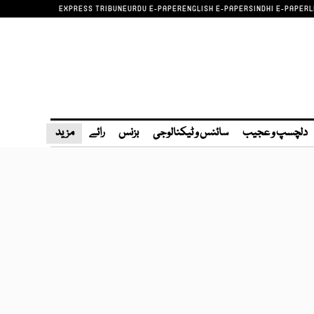
EXPRESS TRIBUNE
URDU E-PAPER
ENGLISH E-PAPER
SINDHI E-PAPER
L
دلچسپ و عجیب
سائنس و ٹیکنالوجی
بزنس
رائے
مزید