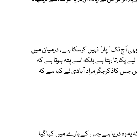
 آج تک ’’پار‘‘ نہیں کرسکا ہے ، درمیان میں
ے پکارتا رہتا ہے بلکہ اسے پتہ ہوتا ہے کہ
یں جس کاذکرجگر مراد آبادی نے کیا ہے کہ
لکہ یہ وہ دریا ہے جس کے بارے میں کہاگیا