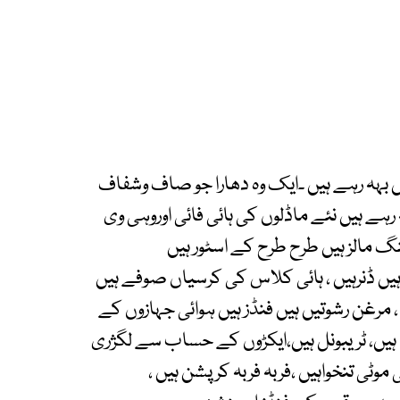
 بہہ رہے ہیں ۔ایک وہ دھارا جو صاف وشفاف
ے ہیں نئے ماڈلوں کی ہائی فائی اوروہی وی
نگ مالز ہیں طرح طرح کے اسٹور ہیں
 ہیں ڈنرہیں ، ہائی کلاس کی کرسیاں صوفے ہیں
 مرغن رشوتیں ہیں فنڈز ہیں ہوائی جہازوں کے
ں ہیں، ٹریبونل ہیں،ایکڑوں کے حساب سے لگژری
موٹی تنخواہیں ،فربہ فربہ کرپشن ہیں ،