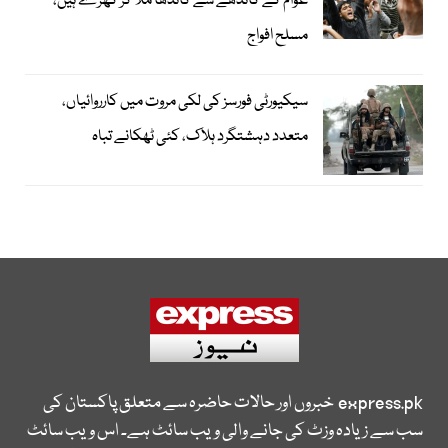
عوام کے کاندھے سے کاندھا ملا کر کھڑے ہیں،
مسلح افواج
سیکیورٹی فورسز کی لکی مروت میں کارروائیاں،
متعدد دہشتگرد ہلاک، کئی ٹھکانے تباہ
express.pk
خبروں اور حالات حاضرہ سے متعلق پاکستان کی
سب سے زیادہ وزٹ کی جانے والی ویب سائٹ ہے۔ اس ویب سائٹ