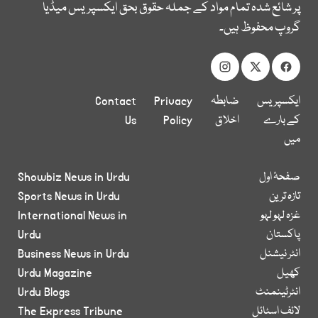
پر شائع شدہ تمام مواد کے جملہ حقوق بحق ایکسپریس میڈیا
گروپ محفوظ ہیں۔
ایکسپریس
ضابطہ
Privacy
Contact
کے بارے
اخلاق
Policy
Us
میں
صفحۂ اول
Showbiz News in Urdu
تازہ ترین
Sports News in Urdu
غزہ لہو لہو
International News in
پاکستان
Urdu
انٹر نیشنل
Business News in Urdu
کھیل
Urdu Magazine
انٹرٹینمنٹ
Urdu Blogs
لائف اسٹائل
The Express Tribune