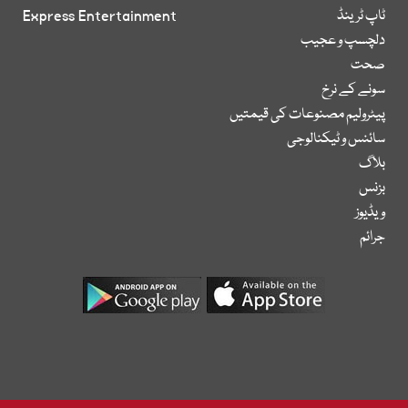
ٹاپ ٹرینڈ
Express Entertainment
دلچسپ و عجیب
صحت
سونے کے نرخ
پیٹرولیم مصنوعات کی قیمتیں
سائنس و ٹیکنالوجی
بلاگ
بزنس
ویڈیوز
جرائم