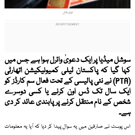
فوٹو: فائل
سوشل میڈیا پر ایک دعویٰ وائرل ہوا ہے جس میں
کہا گیا کہ پاکستان ٹیلی کمیونیکیشن اتھارٹی
(PTA) نے نئی پالیسی کے تحت فعال سم کارڈز کو
ایک سال تک ڈس اون کرنے یا کسی دوسرے
شخص کے نام منتقل کرنے پر پابندی عائد کر دی
ہے۔
اس پوسٹ نے صارفین میں یہ سوال پیدا کر دیا کہ آیا یہ معلومات