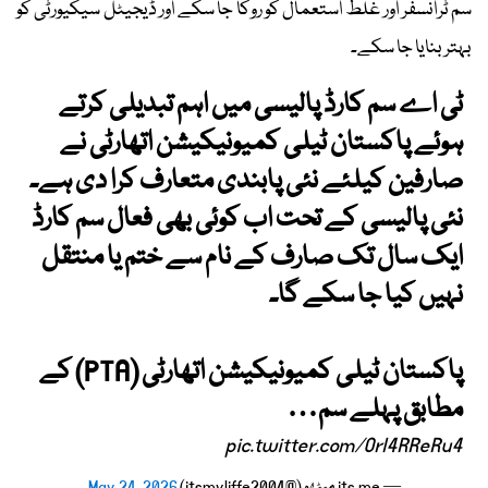
سم ٹرانسفر اور غلط استعمال کو روکا جا سکے اور ڈیجیٹل سیکیورٹی کو
بہتر بنایا جا سکے۔
ٹی اے سم کارڈ پالیسی میں اہم تبدیلی کرتے
ہوئے پاکستان ٹیلی کمیونیکیشن اتھارٹی نے
صارفین کیلئے نئی پابندی متعارف کرا دی ہے۔
نئی پالیسی کے تحت اب کوئی بھی فعال سم کارڈ
ایک سال تک صارف کے نام سے ختم یا منتقل
نہیں کیا جا سکے گا۔
پاکستان ٹیلی کمیونیکیشن اتھارٹی (PTA) کے
مطابق پہلے سم…
pic.twitter.com/Orl4RReRu4
— its me میٹھو (@itsmyliffe2004)
May 24, 2026