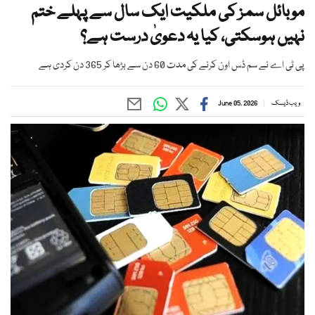
موبائل سمز کی ملکیت ایک سال سے پہلے ختم
نہیں ہوسکتی، کیا یہ دعویٰ درست ہے؟
پی ٹی اے نے سم ڈس اون کرنے کی مدت 60 دن سے بڑھا کر 365 دن کردی ہے
ویب ڈیسک
June 05, 2026