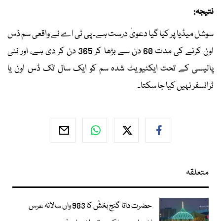
نتیجہ:
سوشل میڈیا پر کیا گیا دعویٰ درست ہے۔ پی ٹی اے نے واقعی سم ڈس
اون کرنے کی مدت 60 دن سے بڑھا کر 365 دن کر دی ہے، اور نئی
پالیسی کے تحت ایکٹیویٹ شدہ سم کو ایک سال تک ڈس اون یا
ٹرانسفر نہیں کیا جا سکتا۔
متعلقہ
حضرت داتا گنج بخشؒ کا 983 واں سالانہ عرس