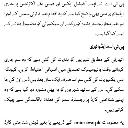
پی ٹی اے نے اپنے آفیشل ایکس اور فیس بک اکاؤنٹس پر جاری
ایڈوائزری میں بھی واضح کیا ہے کہ یہ اقدام غیر قانونی سموں کے اجرا
اور غیر مجاز رجسٹریشنز کو روکنے اور سیکیورٹی کو مضبوط بنانے کے
لیے کیا گیا ہے۔
پی ٹی اے ایڈوائزری
اتھارٹی کے مطابق شہریوں کو ہدایت کی گئی ہے کہ وہ سم جاری
کرواتے وقت بائیومیٹرک تصدیق میں انتہائی احتیاط کریں، کیونکہ
نئی ایکٹیویٹ کی گئی سم اب صرف ایک سال بعد ہی ڈس اون کی جا
سکے گی۔ اس کے ساتھ شہریوں کو یہ بھی مشورہ دیا گیا ہے کہ وہ
اپنے شناختی کارڈ پر رجسٹرڈ سمز کی تعداد باقاعدگی سے چیک
کرتے رہیں۔
یہ معلومات cnic.sims.pk کے ذریعے یا بغیر ڈیش شناختی کارڈ