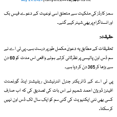
سمز کارڈز کی ملکیت سے متعلق اسی نوعیت کے دعوے فیس بک
اور انسٹاگرام پر بھی شیئر کیے گئے۔
حقیقت:
تحقیقات کے مطابق یہ دعویٰ مکمل طور پر درست ہے۔ پی ٹی اے نے
سم ڈس اون پالیسی پر نظرثانی کرتے ہوئے واقعی اس مدت کو 60 دن
سے بڑھا کر 365 دن کر دیا ہے۔
پی ٹی اے کے ڈائریکٹر جنرل انٹرنیشنل ریلیشنز اینڈ گورنمنٹ
افیئرز ڈویژن احمد شمیم نے اس بات کی تصدیق کی کہ اب صارف
کسی بھی نئی ایکٹیویٹ کی گئی سم کو ایک سال تک ڈس اون نہیں
کر سکتا۔