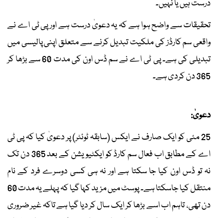
درست ہیں یا نہیں۔
تحقیقات سے واضح ہوا ہے کہ یہ دعویٰ درست ہے اور پی ٹی اے نے
واقعی سم کارڈز کی ملکیت تبدیل کرنے سے متعلق اپنی پالیسی میں
تبدیلی کی ہے۔ پی ٹی اے نے سم ڈس اون کی مدت 60 سے بڑھا کر
365 دن کردی ہے۔
دعویٰ:
25 مئی کو ایک صارف نے ایکس (سابقہ ٹوئٹر) پر دعویٰ کیا کہ پی ٹی
اے کے مطابق اب فعال سم کارڈ کو ایکٹیویشن کے بعد 365 دن تک
نہ تو ڈس اون کیا جا سکتا ہے اور نہ ہی کسی دوسرے فرد کے نام
منتقل کیا جاسکتا ہے۔ پوسٹ میں مزید کہا گیا کہ پہلے یہ مدت 60
دن تھی، تاہم اب اسے بڑھا کر ایک سال کر دیا گیا ہے تاکہ غیر ضروری