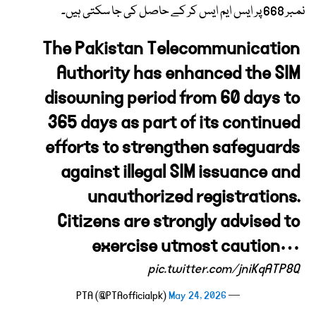
نمبر 668 پر ایس ایم ایس کر کے حاصل کی جا سکتی ہیں۔
The Pakistan Telecommunication
Authority has enhanced the SIM
disowning period from 60 days to
365 days as part of its continued
efforts to strengthen safeguards
against illegal SIM issuance and
unauthorized registrations.
Citizens are strongly advised to
exercise utmost caution…
pic.twitter.com/jniKqATP8Q
May 24, 2026
— PTA (@PTAofficialpk)