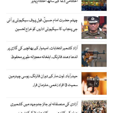
اختتامی دعا کے ساتھ اختتام پذیر
چہلم حضرت امام حسینؓ، فول پروف سیکیورٹی پر آئی
جی پنجاب کا سیکیورٹی اداروں کو خراج تحسین
آزاد کشمیر انتخابات، امیدوار کے بھانچے کی گاڑی پر
اندھا دھند فائرنگ، اہلخانہ معجزانہ طور پر محفوظ
حیدرآباد، لوٹ مار کے دوران فائرنگ، یوسی چیئرمین
سمیت 3 افراد زخمی، ملزمان فرار
آزادی کی منصفانہ اور جائز جدوجہد میں کشمیری