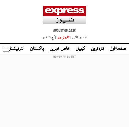
AUGUST 05, 2026
اشتہار لگائیں |
لائیو ٹی وی
| آج کا اخبار
صفحۂ اول
تازہ ترین
کھیل
خاص خبریں
پاکستان
انٹر نیشنل
ٹا