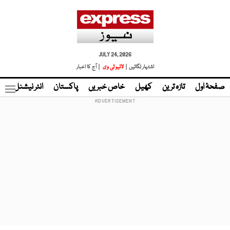
JULY 24, 2026
اشتہار لگائیں |
لائیو ٹی وی
| آج کا اخبار
صفحۂ اول
تازہ ترین
کھیل
خاص خبریں
پاکستان
انٹر نیشنل
ٹا