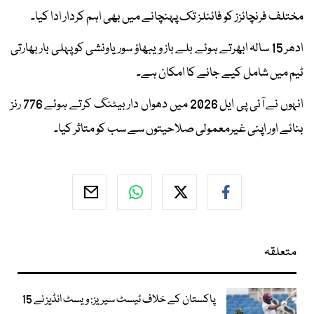
مختلف فرنچائزز کو فائنلز تک پہنچانے میں بھی اہم کردار ادا کیا۔
ادھر 15 سالہ ابھرتے ہوئے بلے باز ویبھاؤ سوریاونشی کو پہلی بار بھارتی
ٹیم میں شامل کیے جانے کا امکان ہے۔
انہوں نے آئی پی ایل 2026 میں دھواں دار بیٹنگ کرتے ہوئے 776 رنز
بنائے اور اپنی غیرمعمولی صلاحیتوں سے سب کو متاثر کیا۔
متعلقہ
پاکستان کے خلاف ٹیسٹ سیریز: ویسٹ انڈیز نے 15