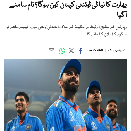
بھارت کا نیا ٹی ٹوئنٹی کپتان کون ہوگا؟ نام سامنے
آگیا
رپورٹس کے مطابق آئرلینڈ اور انگلینڈ کے خلاف آئندہ ٹی ٹوئنٹی سیریز کیلیے ہفتے کو
اسکواڈ کا اعلان کیا جائے گا
اسپورٹس ڈیسک
June 05, 2026