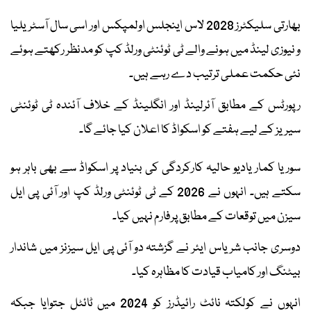
بھارتی سلیکٹرز 2028 لاس اینجلس اولمپکس اور اسی سال آسٹریلیا
و نیوزی لینڈ میں ہونے والے ٹی ٹوئنٹی ورلڈ کپ کو مدنظر رکھتے ہوئے
نئی حکمت عملی ترتیب دے رہے ہیں۔
رپورٹس کے مطابق آئرلینڈ اور انگلینڈ کے خلاف آئندہ ٹی ٹوئنٹی
سیریز کے لیے ہفتے کو اسکواڈ کا اعلان کیا جائے گا۔
سوریا کمار یادیو حالیہ کارکردگی کی بنیاد پر اسکواڈ سے بھی باہر ہو
سکتے ہیں۔ انہوں نے 2026 کے ٹی ٹوئنٹی ورلڈ کپ اور آئی پی ایل
سیزن میں توقعات کے مطابق پرفارم نہیں کیا۔
دوسری جانب شریاس ایئر نے گزشتہ دو آئی پی ایل سیزنز میں شاندار
بیٹنگ اور کامیاب قیادت کا مظاہرہ کیا۔
انہوں نے کولکتہ نائٹ رائیڈرز کو 2024 میں ٹائٹل جتوایا جبکہ