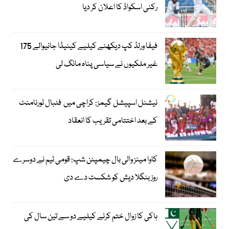
رکنی اسکواڈ کا اعلان کر دیا
فیفا ورلڈ کپ دیکھنے کیلیے کینیڈا جانیوالے 175
غیر ملکیوں نے سیاسی پناہ مانگ لی
نیشنل اسپیشل گیمز: کراچی میں فٹبال ٹورنامنٹ
کے بعد اختتامی تقریب کا انعقاد
کاوا مینز والی بال چیمپئن شپ: قومی ٹیم نے دوسرے
روز بنگلا دیش کو شکست دے دی
ہاکی کا زوال ختم کرنے کیلیے دو سے تین سال کی