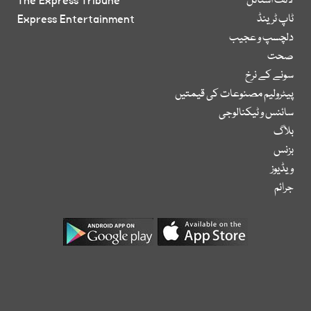
لائف اسٹائل
The Express Tribune
ٹاپ ٹرینڈ
Express Entertainment
دلچسپ و عجیب
صحت
سونے کے نرخ
پیٹرولیم مصنوعات کی قیمتیں
سائنس و ٹیکنالوجی
بلاگ
بزنس
ویڈیوز
جرائم