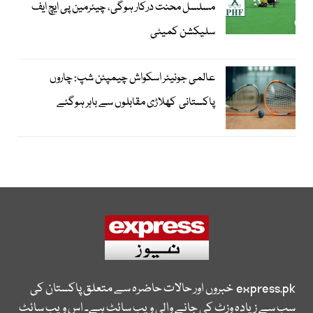
مسلسل محنت درکار ہوگی، چیئرمین پی ایچ ایف
سلیکشن کمیٹی
عالمی جونیئر اسکواش چیمپئن شپ: چاروں
پاکستانی کھلاڑی مقابلوں سے باہر ہوگئے
express.pk
خبروں اور حالات حاضرہ سے متعلق پاکستان کی
سب سے زیادہ وزٹ کی جانے والی ویب سائٹ ہے۔ اس ویب سائٹ