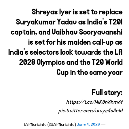
Shreyas Iyer is set to replace
Suryakumar Yadav as India's T20I
captain, and Vaibhav Sooryavanshi
is set for his maiden call-up as
India's selectors look towards the LA
2028 Olympics and the T20 World
Cup in the same year
Full story:
https://t.co/MlK9hXhmXf
pic.twitter.com/uwyz4s3nId
June 4, 2026
— ESPNcricinfo (@ESPNcricinfo)