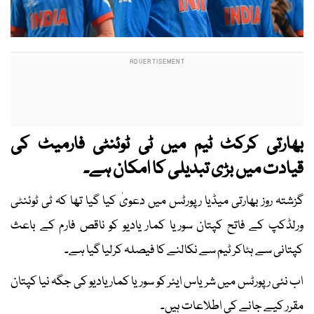
بھارتی کرکٹ ٹیم میں ٹی ٹوئنٹی فارمیٹ کی
قیادت میں بڑی تبدیلی کا امکان ہے۔
گزشتہ روز بھارتی میڈیا رپورٹس میں دعویٰ کیا گیا تھا کہ ٹی ٹوئنٹی
ورلڈکپ کے فاتح کپتان سوریا کمار یادیو کو ناقص فارم کے باعث
کپتانی سے ہٹاکر ٹیم سے نکالنے کا فیصلہ کرلیا گیا ہے۔
اب نئی رپورٹس میں شریاس ایئر کو سوریا کمار یادیو کی جگہ نیا کپتان
مقرر کیے جانے کی اطلاعات ہیں۔