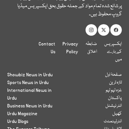
پر شائع شدہ تمام مواد کے جملہ حقوق بحق ایکسپریس میڈیا
گروپ محفوظ ہیں۔
ایکسپریس
ضابطہ
Privacy
Contact
کے بارے
اخلاق
Policy
Us
میں
صفحۂ اول
Showbiz News in Urdu
تازہ ترین
Sports News in Urdu
غزہ لہو لہو
International News in
پاکستان
Urdu
انٹر نیشنل
Business News in Urdu
کھیل
Urdu Magazine
انٹرٹینمنٹ
Urdu Blogs