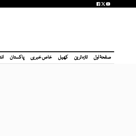
صفحۂ اول
تازہ ترین
کھیل
خاص خبریں
پاکستان
انٹ