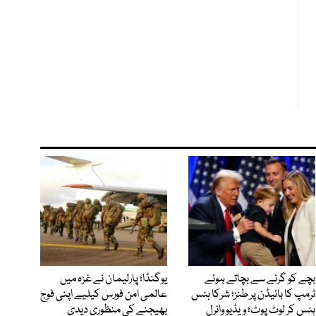
بچے کو گرنے سے بچاتے ہوئے
یوگنڈا؛ پارلیمان نے غزہ میں
ٹرمپ کا بائیڈن پر طنز؛ شرکا ہنس
عالمی امن فورس کیلیے اپنی فوج
ہنس کر لوٹ پوٹ؛ ویڈیو وائرل
بھیجنے کی منظوری دیدی