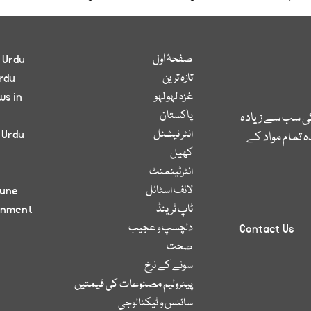
صفحۂ اول
 Urdu
تازہ ترین
rdu
غزہ لہو لہو
ws in
پاکستان
کی سب سے زیادہ
انٹر نیشنل
 Urdu
 تمام مواد کے
کھیل
انٹرٹینمنٹ
لائف اسٹائل
bune
ٹاپ ٹرینڈ
inment
دلچسپ و عجیب
Contact Us
صحت
سونے کے نرخ
پیٹرولیم مصنوعات کی قیمتیں
سائنس و ٹیکنالوجی