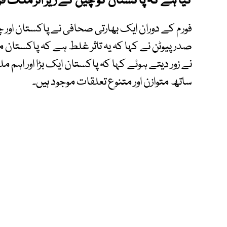
کیا ہے کہ پاکستان کو چین کے زیر اثر ملک قر
فورم کے دوران ایک بھارتی صحافی نے پاکستان اور
صدر پیوٹن نے کہا کہ یہ تاثر غلط ہے کہ پاکستان م
نے زور دیتے ہوئے کہا کہ پاکستان ایک بڑا اور 
ساتھ متوازن اور متنوع تعلقات موجود ہیں۔