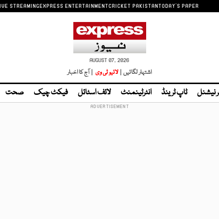
IVE STREAMING
EXPRESS ENTERTAINMENT
CRICKET PAKISTAN
TODAY'S PAPER
AUGUST 07, 2026
اشتہار لگائیں |
لائیو ٹی وی
| آج کا اخبار
ر نیشنل
ٹاپ ٹرینڈ
انٹرٹینمنٹ
لائف اسٹائل
فیکٹ چیک
صحت