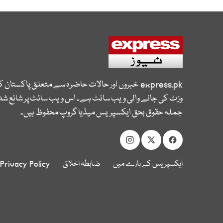
express.pk
خبروں اور حالات حاضرہ سے متعلق پاکستان 
وزٹ کی جانے والی ویب سائٹ ہے۔ اس ویب سائٹ پر شائع شدہ
جملہ حقوق بحق ایکسپریس میڈیا گروپ محفوظ ہیں۔
ایکسپریس کے بارے میں
ضابطہ اخلاق
Privacy Policy