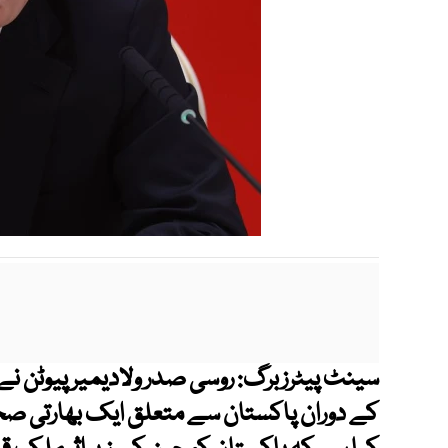
سینٹ پیٹرزبرگ: روسی صدر ولادیمیر پیوٹن نے
کے دوران پاکستان سے متعلق ایک بھارتی صح