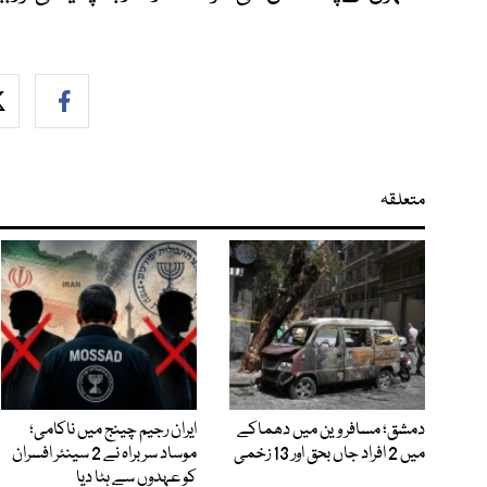
متعلقہ
دمشق؛ مسافر وین میں دھماکے
ایران رجیم چینج میں ناکامی؛
میں 2 افراد جاں بحق اور 13 زخمی
موساد سربراہ نے 2 سینئر افسران
کو عہدوں سے ہٹا دیا