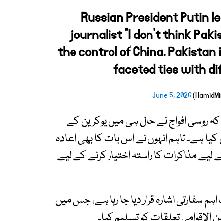
Russian President Putin l
journalist “I don't think Paki
the control of China. Pakistan i
faceted ties with di
June 5, 2026
کہ روسی افواج نے حال ہی میں یوکرین کے
ل حاصل کیا ہے۔ تاہم انہوں نے اس بات کا بھی اعادہ
 لیے مذاکرات کا راستہ اختیار کرنے کے لیے
م سفارتی اشارہ قرار دیا جا رہا ہے، جس میں
ن الاقوامی تعلقات کو تسلیم کیا۔