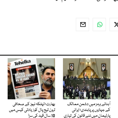
آبنائے ہرمز میں دشمن ممالک
بھارت؛ تہلکہ نیوز کے صحافی
کے جہازوں پر پابندی؛ ایرانی
ترون تیج پال کو زیادتی کیس میں
پارلیمان میں نئے قانون کی تیاری
10 سال قید کی سزا