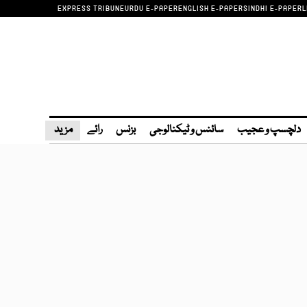
EXPRESS TRIBUNE
URDU E-PAPER
ENGLISH E-PAPER
SINDHI E-PAPER
L
دلچسپ و عجیب
سائنس و ٹیکنالوجی
بزنس
رائے
مزید