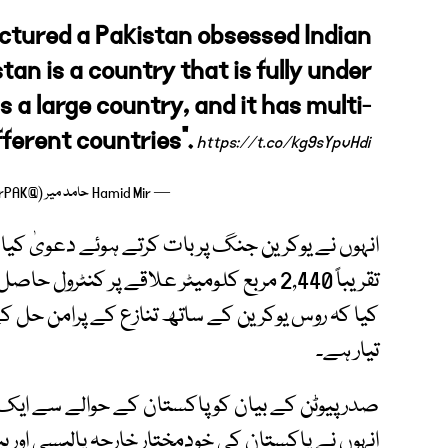
ectured a Pakistan obsessed Indian
stan is a country that is fully under
s a large country, and it has multi-
fferent countries”.
https://t.co/kg9sYpvHdi
— Hamid Mir حامد میر (@HamidMirPAK)
انہوں نے یوکرین جنگ پر بات کرتے ہوئے دعویٰ کیا 
تقریباً 2,440 مربع کلومیٹر علاقے پر کنٹرو
کیا کہ روس یوکرین کے ساتھ تنازع کے پرامن حل کے
تیار ہے۔
صدر پیوٹن کے بیان کو پاکستان کے حوالے سے ایک اہ
انہوں نے پاکستان کی خودمختار خارجہ پالیسی اور بی