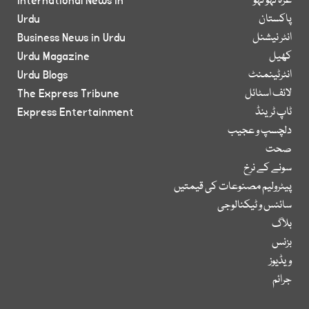
غزہ لہو لہو
International News in
پاکستان
Urdu
انٹر نیشنل
Business News in Urdu
کھیل
Urdu Magazine
انٹرٹینمنٹ
Urdu Blogs
لائف اسٹائل
The Express Tribune
ٹاپ ٹرینڈ
Express Entertainment
دلچسپ و عجیب
صحت
سونے کے نرخ
پیٹرولیم مصنوعات کی قیمتیں
سائنس و ٹیکنالوجی
بلاگ
بزنس
ویڈیوز
جرائم