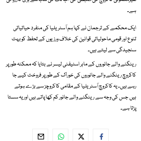
ہے۔
ایک محکمے کے ترجمان نے کہا ہم آسٹریلیا کی منفرد حیاتیاتی
تنوع اور قومی ماحولیاتی قوانین کی خلاف ورزیوں کے تحفظ کو بہت
سنجیدگی سے لیتے ہیں۔
رینگنے والے جانوروں کے ماہر اسٹیفنی لیسر نے بتایا کہ ممکنہ طور پر
کاکروچ رینگنے والے جانوروں کی خوراک کے طور پر فروخت کیے جا
رہے ہیں۔ یہ کاکروچ آسٹریلیا کے مقامی کاکروچز سے بڑے ہوتے
ہیں جس کی وجہ سے رینگنے والے جانور کم کھا پاتے ہیں اور یہ سستا
پڑتا ہے۔