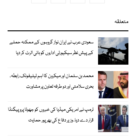
متعلقہ
سعودی عرب نے ایران نواز گروہوں کے ممکنہ حملے
کے پیش نظر سیکیورٹی اداروں کو ہائی الرٹ کر دیا
محمد بن سلمان اور میکرون کا اہم ٹیلیفونک رابطہ،
بحری سلامتی اور دو طرفہ تعاون پر مشاورت
ٹرمپ نے امریکی میڈیا کی خبروں کو جھوٹا پروپیگنڈا
قرار دے دیا، وزیر دفاع کی بھرپور حمایت