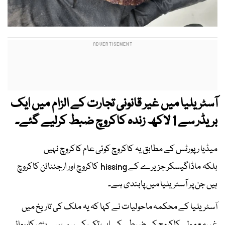
آسٹریلیا میں غیر قانونی تجارت کے الزام میں ایک
بریڈر سے 1 لاکھ زندہ کاکروچ ضبط کرلیے گئے۔
میڈیا رپورٹس کے مطابق یہ کاکروچ کوئی عام کاکروچ نہیں
بلکہ ماڈاگیسکر جزیرے کے hissing کاکروچ اور ارجنٹائن کاکروچ
ہیں جن پر آسٹریلیا میں پابندی ہے۔
آسٹریلیا کے محکمہ ماحولیات نے کہا کہ یہ ملک کی تاریخ میں
غیرمعمولی کاکروچ کی ضبطی کی اب تک کی سب سے بڑی کارروائی