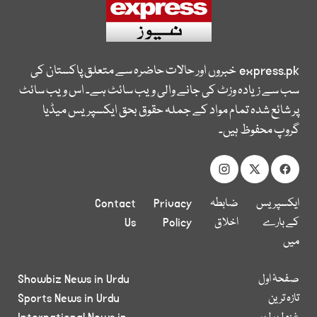
express.pk
خبروں اور حالات حاضرہ سے متعلق پاکستان کی
سب سے زیادہ وزٹ کی جانے والی ویب سائٹ ہے۔ اس ویب سائٹ
پر شائع شدہ تمام مواد کے جملہ حقوق بحق ایکسپریس میڈیا
گروپ محفوظ ہیں۔
ایکسپریس
ضابطہ
Privacy
Contact
کے بارے
اخلاق
Policy
Us
میں
صفحۂ اول
Showbiz News in Urdu
تازہ ترین
Sports News in Urdu