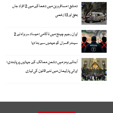
دمشق؛ مسافر وین میں دھماکے میں 2 افراد جاں
بحق اور 13 زخمی
ایران رجیم چینج میں ناکامی؛ موساد سربراہ نے 2
سینئر افسران کو عہدوں سے ہٹا دیا
آبنائے ہرمز میں دشمن ممالک کے جہازوں پر پابندی؛
ایرانی پارلیمان میں نئے قانون کی تیاری