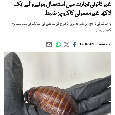
غیر قانونی تجارت میں استعمال ہونے والے ایک
لاکھ غیرمعمولی کاکروچز ضبط
یہ ملک کی تاریخ میں غیرمعمولی کاکروچ کی ضبطی کی اب تک کی سب سے بڑی
کارروائی ہے
ویب ڈیسک
June 05, 2026