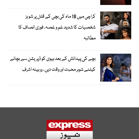
کراچی میں 18 ماہ کی بچی کے قتل پر شوبز
شخصیات کا شدید غم و غصہ، فوری انصاف کا
مطالبہ
بچے کی پیدائش کے بعد بیوی کو ڈپریشن سے بچانے
کیلئے شوہر محبت اور وقت دیں، روبینہ اشرف