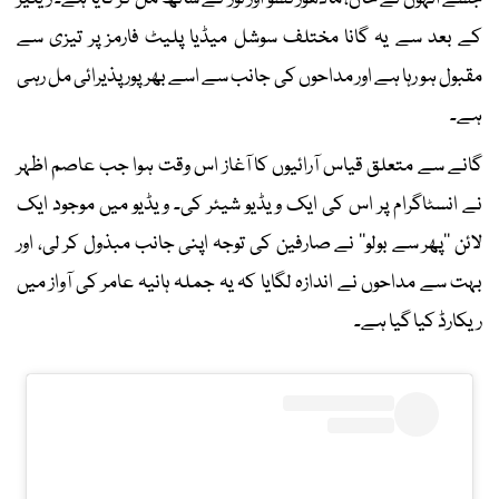
کے بعد سے یہ گانا مختلف سوشل میڈیا پلیٹ فارمز پر تیزی سے
مقبول ہو رہا ہے اور مداحوں کی جانب سے اسے بھرپور پذیرائی مل رہی
ہے۔
گانے سے متعلق قیاس آرائیوں کا آغاز اس وقت ہوا جب عاصم اظہر
نے انسٹاگرام پر اس کی ایک ویڈیو شیئر کی۔ ویڈیو میں موجود ایک
لائن ’’پھر سے بولو‘‘ نے صارفین کی توجہ اپنی جانب مبذول کر لی، اور
بہت سے مداحوں نے اندازہ لگایا کہ یہ جملہ ہانیہ عامر کی آواز میں
ریکارڈ کیا گیا ہے۔