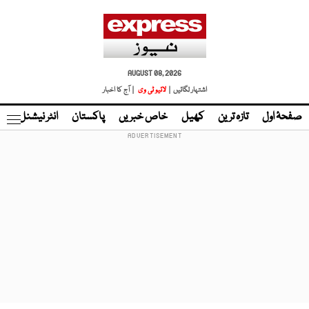
AUGUST 08, 2026
اشتہار لگائیں |
لائیو ٹی وی
| آج کا اخبار
صفحۂ اول
تازہ ترین
کھیل
خاص خبریں
پاکستان
انٹر نیشنل
ٹا