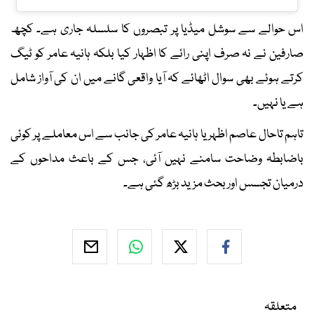
اس حوالے سے سوشل میڈیا پر تبصروں کا سلسلہ جاری ہے۔ کچھ
صارفین نے نہ صرف اپنی رائے کا اظہار کیا بلکہ ہانیہ عامر کو ٹیگ
کرتے ہوئے بھی سوال اٹھائے کہ آیا واقعی گانے میں ان کی آواز شامل
ہے یا نہیں۔
تاہم تاحال عاصم اظہر یا ہانیہ عامر کی جانب سے اس معاملے پر کوئی
باضابطہ وضاحت سامنے نہیں آئی، جس کے باعث مداحوں کے
درمیان تجسس اور بحث مزید بڑھ گئی ہے۔
متعلقہ