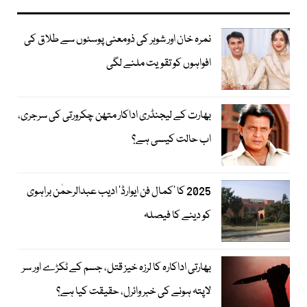
نمرہ خان اور شوہر کی ذومعنی پوسٹوں سے طلاق کی
افواہوں کو تقویت ملنے لگی
بھارت کے لیجنڈری اداکار متھن چکرورتی کی سرجری،
اب حالت کیسی ہے؟
2025 کا ’کمال فن ایوارڈ‘ ادیب عبدالرحمٰن براہوی
کو دینے کا فیصلہ
بھارتی اداکارہ کا لرزہ خیز قتل، جسم کے ٹکڑے اور سر
لاپتہ ہونے کی خبر وائرل، حقیقت کیا ہے؟