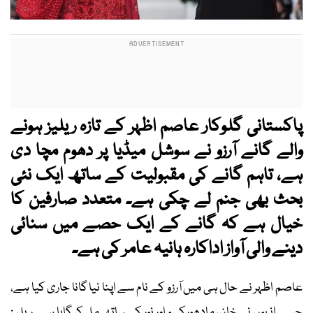
پاکستانی گلوکار عاصم اظہر کے تازہ ریلیز ہونے
والے گانے آرزو نے سوشل میڈیا پر دھوم مچا دی
ہے، تاہم گانے کی مقبولیت کے ساتھ ایک نئی
بحث بھی جنم لے چکی ہے۔ متعدد صارفین کا
خیال ہے کہ گانے کے ایک حصے میں سنائی
دینے والی آواز اداکارہ ہانیہ عامر کی ہے۔
عاصم اظہر نے حال ہی میں آرزو کے نام سے اپنا نیا گانا جاری کیا ہے،
جسے انہوں نے خان، مادھورکسو اور نور کے ساتھ مل کر گایا ہے۔ ریلیز