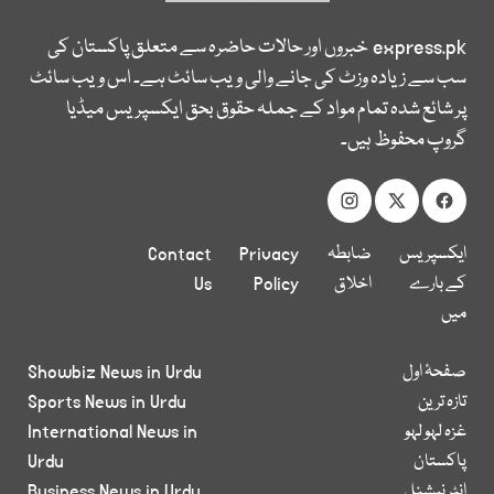
express.pk
خبروں اور حالات حاضرہ سے متعلق پاکستان کی
سب سے زیادہ وزٹ کی جانے والی ویب سائٹ ہے۔ اس ویب سائٹ
پر شائع شدہ تمام مواد کے جملہ حقوق بحق ایکسپریس میڈیا
گروپ محفوظ ہیں۔
ایکسپریس
ضابطہ
Privacy
Contact
کے بارے
اخلاق
Policy
Us
میں
صفحۂ اول
Showbiz News in Urdu
تازہ ترین
Sports News in Urdu
غزہ لہو لہو
International News in
پاکستان
Urdu
انٹر نیشنل
Business News in Urdu