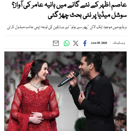
عاصم اظہر کے نئے گانے میں ہانیہ عامر کی آواز؟
سوشل میڈیا پر نئی بحث چھڑ گئی
ویڈیو میں موجود ایک لائن ’’پھر سے بولو‘‘ نے صارفین کی توجہ اپنی جانب مبذول کر لی
ویب ڈیسک
June 05, 2026