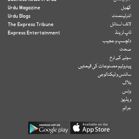
کھیل
Urdu Magazine
انٹرٹینمنٹ
Urdu Blogs
لائف اسٹائل
The Express Tribune
ٹاپ ٹرینڈ
Express Entertainment
دلچسپ و عجیب
صحت
سونے کے نرخ
پیٹرولیم مصنوعات کی قیمتیں
سائنس و ٹیکنالوجی
بلاگ
بزنس
ویڈیوز
جرائم