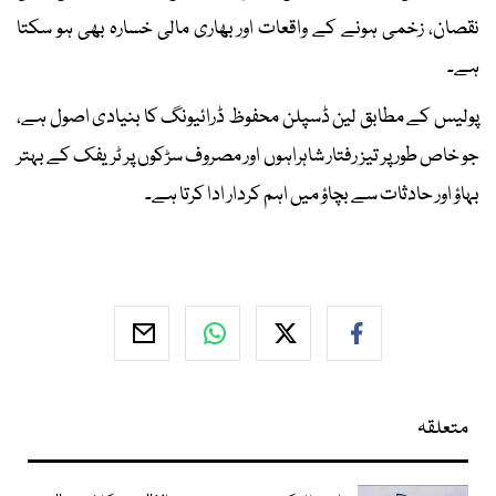
نقصان، زخمی ہونے کے واقعات اور بھاری مالی خسارہ بھی ہو سکتا
ہے۔
پولیس کے مطابق لین ڈسپلن محفوظ ڈرائیونگ کا بنیادی اصول ہے،
جو خاص طور پر تیز رفتار شاہراہوں اور مصروف سڑکوں پر ٹریفک کے بہتر
بہاؤ اور حادثات سے بچاؤ میں اہم کردار ادا کرتا ہے۔
متعلقہ