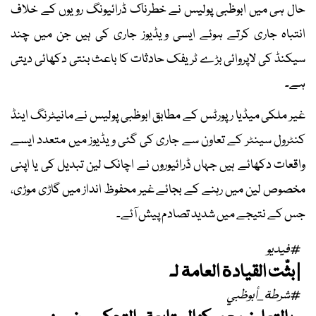
حال ہی میں ابوظبی پولیس نے خطرناک ڈرائیونگ رویوں کے خلاف
انتباہ جاری کرتے ہوئے ایسی ویڈیوز جاری کی ہیں جن میں چند
سیکنڈ کی لاپروائی بڑے ٹریفک حادثات کا باعث بنتی دکھائی دیتی
ہے۔
غیر ملکی میڈیا رپورٹس کے مطابق ابوظبی پولیس نے مانیٹرنگ اینڈ
کنٹرول سینٹر کے تعاون سے جاری کی گئی ویڈیوز میں متعدد ایسے
واقعات دکھائے ہیں جہاں ڈرائیوروں نے اچانک لین تبدیل کی یا اپنی
مخصوص لین میں رہنے کے بجائے غیر محفوظ انداز میں گاڑی موڑی،
جس کے نتیجے میں شدید تصادم پیش آئے۔
#فيديو
| بثّت القيادة العامة لـ
#شرطة_أبوظبي