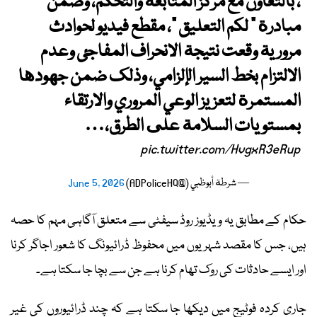
، بالتعاون مع مركز المتابعة والتحكم، وضمن
مبادرة " لكم التعليق "، مقطع فيديو لحوادث
مرورية وقعت نتيجة الانحراف المفاجئ وعدم
الالتزام بخط السير الإلزامي، وذلك ضمن جهودها
المستمرة لتعزيز الوعي المروري والارتقاء
بمستويات السلامة على الطرق،…
pic.twitter.com/HvgxR3eRup
— شرطة أبوظبي (@ADPoliceHQ)
June 5, 2026
حکام کے مطابق یہ ویڈیوز روڈ سیفٹی سے متعلق آگاہی مہم کا حصہ
ہیں، جس کا مقصد شہریوں میں محفوظ ڈرائیونگ کا شعور اجاگر کرنا
اور ایسے حادثات کی روک تھام کرنا ہے جن سے بچا جا سکتا ہے۔
جاری کردہ فوٹیج میں دیکھا جا سکتا ہے کہ چند ڈرائیوروں کی غیر