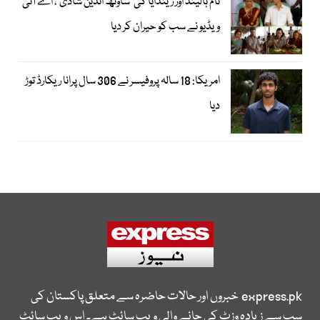
ٹام ہالینڈ اور زینڈایا کی ’ساؤتھ انڈین شادی‘، اے آئی
ویڈیو نے سب کو حیران کر دیا
امریکا: 18 سالہ پروفیسر نے 306 سال پرانا ریکارڈ توڑ
دیا
express.pk
خبروں اور حالات حاضرہ سے متعلق پاکستان کی
سب سے زیادہ وزٹ کی جانے والی ویب سائٹ ہے۔ اس ویب سائٹ