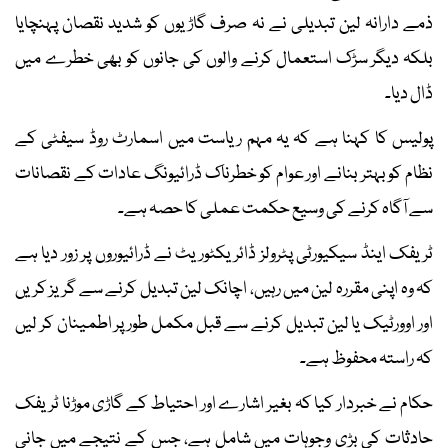
ذمے دارانہ لین تبدیلی نے نہ صرف گاڑیوں کو شدید نقصان پہنچایا
بلکہ دیگر سڑک استعمال کرنے والوں کی جانوں کو بھی خطرے میں
ڈال دیا۔
پولیس کا کہنا ہے کہ یہ مہم ریاست میں اسمارٹ روڈ سیفٹی کے
نظام کو بہتر بنانے اور عوام کو خطرناک ڈرائیونگ عادات کے نقصانات
سے آگاہ کرنے کی وسیع حکمت عملی کا حصہ ہے۔
ٹریفک اینڈ سیکیورٹی پٹرولز ڈائریکٹوریٹ نے ڈرائیوروں پر زور دیا ہے
کہ وہ اپنی مقررہ لین میں رہیں، اچانک لین تبدیل کرنے سے گریز کریں
اور اوورٹیک یا لین تبدیل کرنے سے قبل مکمل طور پر اطمینان کر لیں
کہ راستہ محفوظ ہے۔
حکام نے خبردار کیا کہ بغیر اشارے اور احتیاط کے گاڑی موڑنا ٹریفک
حادثات کی بڑی وجوہات میں شامل ہے، جس کے نتیجے میں جانی