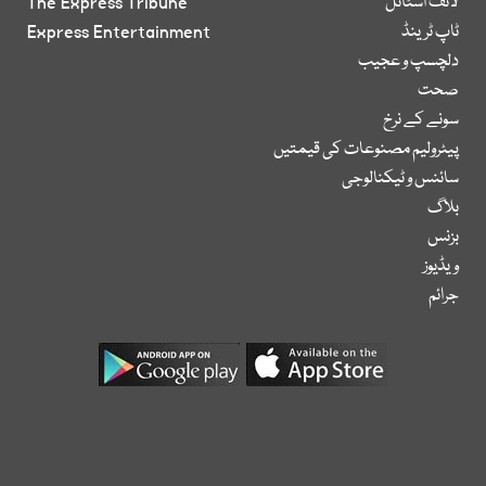
لائف اسٹائل
The Express Tribune
ٹاپ ٹرینڈ
Express Entertainment
دلچسپ و عجیب
صحت
سونے کے نرخ
پیٹرولیم مصنوعات کی قیمتیں
سائنس و ٹیکنالوجی
بلاگ
بزنس
ویڈیوز
جرائم