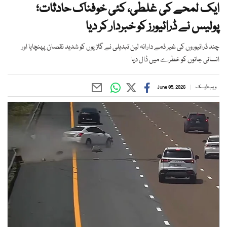
ایک لمحے کی غلطی، کئی خوفناک حادثات؛
پولیس نے ڈرائیورز کو خبردار کر دیا
چند ڈرائیوروں کی غیر ذمے دارانہ لین تبدیلی نے گاڑیوں کو شدید نقصان پہنچایا اور
انسانی جانوں کو خطرے میں ڈال دیا
ویب ڈیسک
June 05, 2026