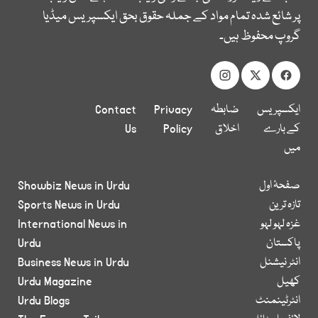
پر شائع شدہ تمام مواد کے جملہ حقوق بحق ایکسپریس میڈیا
گروپ محفوظ ہیں۔
ایکسپریس
ضابطہ
Privacy
Contact
کے بارے
اخلاق
Policy
Us
میں
صفحۂ اول
Showbiz News in Urdu
تازہ ترین
Sports News in Urdu
غزہ لہو لہو
International News in
پاکستان
Urdu
انٹر نیشنل
Business News in Urdu
کھیل
Urdu Magazine
انٹرٹینمنٹ
Urdu Blogs