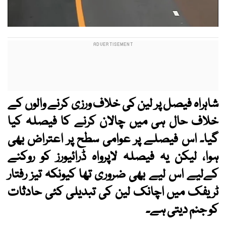
شاہراہ فیصل پر لین کی خلاف ورزی کرنے والوں کے
خلاف حال ہی میں چالان کرنے کا فیصلہ کیا
گیا۔ اس فیصلے پر عوامی سطح پر اعتراض بھی
ہوا، لیکن یہ فیصلہ لاپرواہ ڈرائیورز کو روکنے
کےلیے اس لیے بھی ضروری تھا کیونکہ تیز رفتار
ٹریفک میں اچانک لین کی تبدیلی کئی حادثات
کو جنم دیتی ہے۔