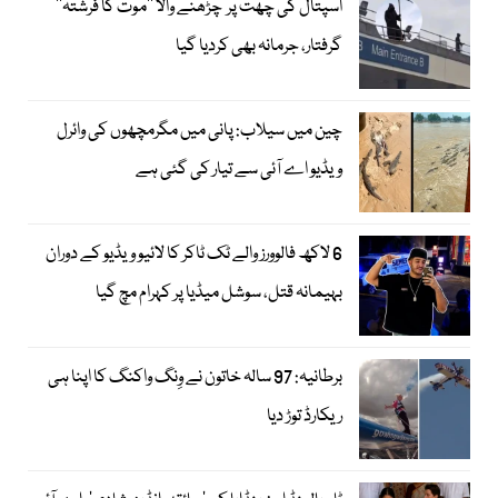
اسپتال کی چھت پر چڑھنے والا ’’موت کا فرشتہ‘‘
گرفتار، جرمانہ بھی کردیا گیا
چین میں سیلاب: پانی میں مگرمچھوں کی وائرل
ویڈیو اے آئی سے تیار کی گئی ہے
6 لاکھ فالوورز والے ٹک ٹاکر کا لائیو ویڈیو کے دوران
بہیمانہ قتل، سوشل میڈیا پر کہرام مچ گیا
برطانیہ: 97 سالہ خاتون نے وِنگ واکنگ کا اپنا ہی
ریکارڈ توڑ دیا