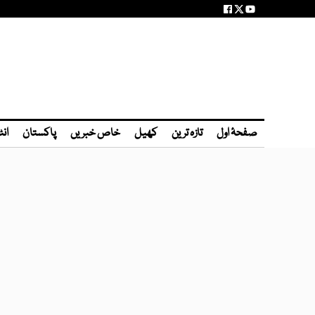
صفحۂ اول
تازہ ترین
کھیل
خاص خبریں
پاکستان
انٹ