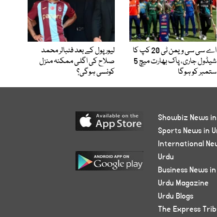
اے سی سی ویمن ٹی 20 کپ کا
لیور پول کے بعد فٹبالر محمد
شیڈول جاری، پاک بھارت میچ 5
صلاح کی اگلی ممکنہ منزل
ستمبر کو ہوگا
کونسی ہوگی؟
Showbiz News in
Sports News in U
International Ne
Urdu
Business News in
Urdu Magazine
Urdu Blogs
The Express Tri