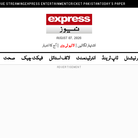
IVE STREAMING
EXPRESS ENTERTAINMENT
CRICKET PAKISTAN
TODAY'S PAPER
AUGUST 07, 2026
اشتہار لگائیں |
لائیو ٹی وی
| آج کا اخبار
ر نیشنل
ٹاپ ٹرینڈ
انٹرٹینمنٹ
لائف اسٹائل
فیکٹ چیک
صحت