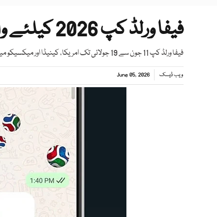
فیفا ورلڈ کپ 2026 کیلئے واٹس ایپ کا بڑا قدم
فیفا ورلڈ کپ 11 جون سے 19 جولائی تک امریکا، کینیڈا اور میکسیکو میں کھیلا جائے گا
ویب ڈیسک
June 05, 2026