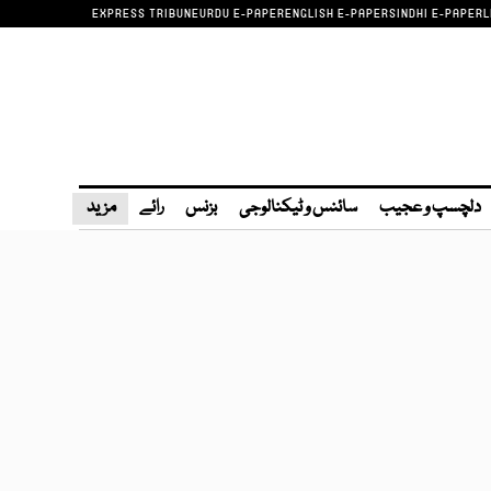
EXPRESS TRIBUNE
URDU E-PAPER
ENGLISH E-PAPER
SINDHI E-PAPER
L
دلچسپ و عجیب
سائنس و ٹیکنالوجی
بزنس
رائے
مزید