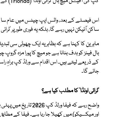
کپ کی آفیشل میچ بال ’ٹرائی اونڈا‘ (Trionda) کے روپ میں تبدیل کر دیا گیا ہے۔
اس فیصلے کے بعد، واٹس ایپ چیٹس میں عام سا نظ
ساکن آئیکن نہیں رہے گا، بلکہ یہ فوری طور پر ’ٹرائی 
ماہرین کا کہنا ہے کہ بظاہر یہ ایک چھوٹی سی تبد
بال فینز کو ہدف بنانا ہے جو میچ کا پورا مزہ گرو
کے ذریعے لیتے ہیں۔ اس اقدام سے ورلڈ کپ براہِ ر
جائے گا۔
’ٹرائی اونڈا‘ کا مطلب کیا ہے؟
واضح رہے کہ فیفا ورلڈ کپ
اور میکسیکو) میں کھیلا جا رہا ہے۔ فیفا کے مطابق