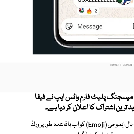
 میسجنگ پلیٹ فارم واٹس ایپ
نے فیفا
دنیا بھر میں سب سے زیادہ استعمال ہونے والے فٹ بال ایموجی (Emoji) کو اب باقاعدہ طور پر ورلڈ