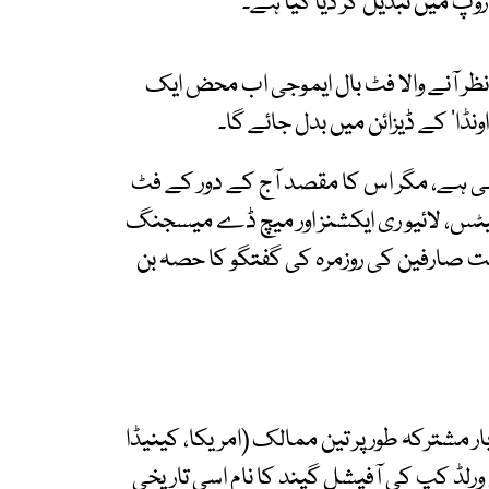
ر آنے والا فٹ بال ایموجی اب محض ایک
اونڈا‘ کے ڈیزائن میں بدل جائے گا۔
یلی ہے، مگر اس کا مقصد آج کے دور کے فٹ
پ چیٹس، لائیو ری ایکشنز اور میچ ڈے میسجنگ
است صارفین کی روزمرہ کی گفتگو کا حصہ بن
 2026 تاریخ میں پہلی بار مشترکہ طور پر تین ممالک (امریکا، کینیڈا
 ورلڈ کپ کی آفیشل گیند کا نام اسی تاریخی