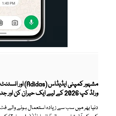
مشہور کمپنی ایڈیڈاس
(Adidas)
اور انسٹنٹ
ورلڈ کپ 2026 کے لیے ایک حیران کن اور جدید ترین اشتراک کا اعلان کر دیا ہے۔