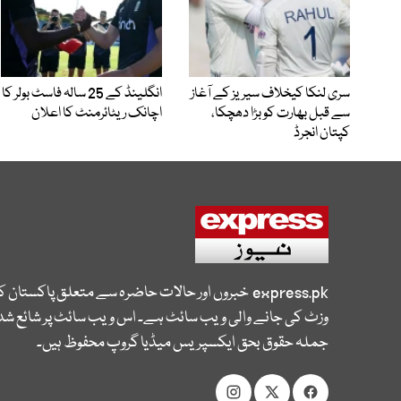
سری لنکا کیخلاف سیریز کے آغاز
انگلینڈ کے 25 سالہ فاسٹ بولر کا
سے قبل بھارت کو بڑا دھچکا،
اچانک ریٹائرمنٹ کا اعلان
کپتان انجرڈ
express.pk
خبروں اور حالات حاضرہ سے متعلق پاکستان 
وزٹ کی جانے والی ویب سائٹ ہے۔ اس ویب سائٹ پر شائع شدہ
جملہ حقوق بحق ایکسپریس میڈیا گروپ محفوظ ہیں۔