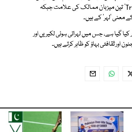
سیٹ اپ کو پیشِ نظر رکھ کر وضع کیا گیا ہے کہ 'Tri' تین میزبان ممالک کی علامت جبکہ
کیا گیا ہے، جس میں لہراتی ہوئی لکیریں اور
اور ثقافتی بہاؤ کو ظاہر کرتے ہیں۔