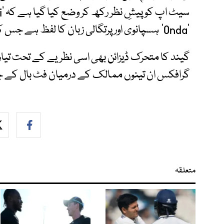
'Onda' ہسپانوی اور پرتگالی زبان کا لفظ ہے جس کے معنی ’لہر‘ کے ہیں۔
گیند کا متحرک ڈیزائن بھی اسی نظریے کے تحت تیار 
گرافکس ان تینوں ممالک کے درمیان فٹ بال کے جنون 
متعلقہ