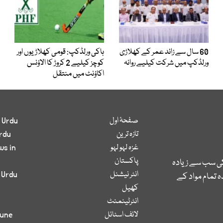
60 سال سے زائد عمر کے کھلاڑی
ہاکی ورلڈکپ: قومی کھلاڑیوں اور
ورلڈکپ میں شرکت کیلیے روانہ
کوچز کیلیے 2 کروڑ کا الاؤنس
اکاؤنٹ میں منتقل
صفحۂ اول
 Urdu
تازہ ترین
rdu
غزہ لہو لہو
ws in
پاکستان
کی سب سے زیادہ
انٹر نیشنل
 Urdu
 تمام مواد کے
کھیل
انٹرٹینمنٹ
لائف اسٹائل
bune