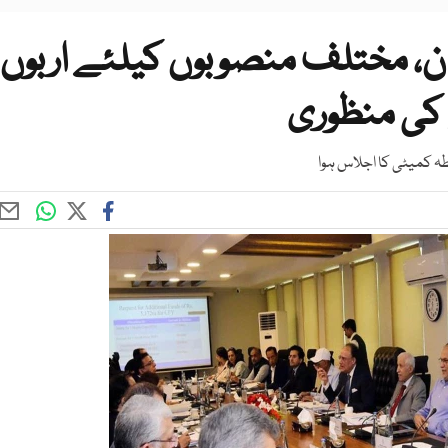
، مختلف منصوبوں کیلئے اربوں
 کی منظوری
طہ کمیٹی کا اجلاس ہوا