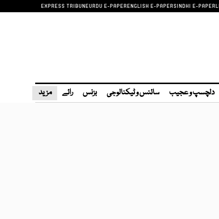
EXPRESS TRIBUNE
URDU E-PAPER
ENGLISH E-PAPER
SINDHI E-PAPER
L
دلچسپ و عجیب
سائنس و ٹیکنالوجی
بزنس
رائے
مزید