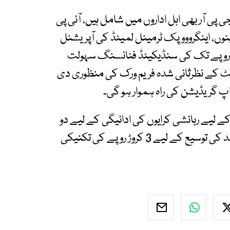
جی پی آر بھی اہل اداروں میں شامل ہیں، آئی پی
ل 26-2025 کے بجٹ تخمینوں، اینگروووپک ٹرمینل لمیٹڈ کی آپریشنل
 کے تسلسل، پی ایس او کے لیے100 ارب روپے تک کی سنڈیکیٹڈ فنانسنگ سہولت
 کے نظرثانی شدہ فریم ورک کی منظوری دی
 گریڈیشن کی راہ ہموار ہو گی۔
کے لیے رہائشی کرایوں کی ادائیگی کے لیے دو
کروڑ 99 لاکھ روپے، پارلیمنٹ ہاؤس کی جامع مسجد کی توسیع کے لیے 3 کروڑ روپے کی تکنیکی