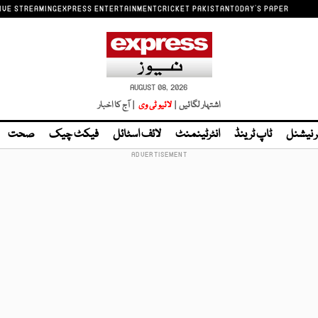
IVE STREAMING
EXPRESS ENTERTAINMENT
CRICKET PAKISTAN
TODAY'S PAPER
AUGUST 08, 2026
اشتہار لگائیں |
لائیو ٹی وی
| آج کا اخبار
ر نیشنل
ٹاپ ٹرینڈ
انٹرٹینمنٹ
لائف اسٹائل
فیکٹ چیک
صحت