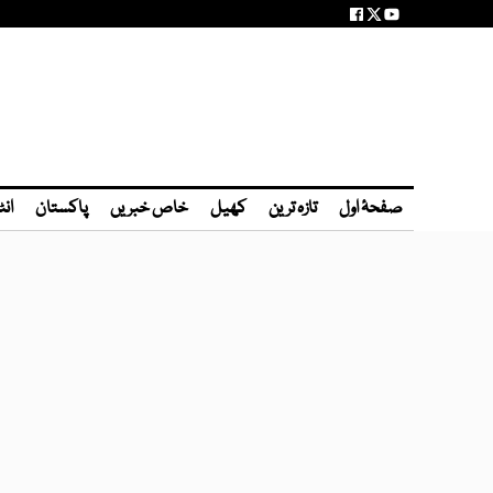
صفحۂ اول
تازہ ترین
کھیل
خاص خبریں
پاکستان
انٹ