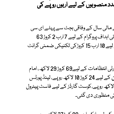
د منصوبوں کے لیے اربوں روپے کی
ئے مالی سال کے وفاقی بجٹ سے پہلے ای سی
سی کا اہم اجلاس منعقد ہوا، جس میں پائیدار ترقیاتی اہداف پروگرام کے لیے 7 ارب 2 کروڑ 63
لاکھ کی گرانٹ، پاک بحریہ کے ہنگور پروجیکٹ کے لیے 10 ارب 15 کروڑکی تکنیکی ضمنی گرانٹ
اعلامیے کے مطابق اسلام آباد مذاکرات کے سیکیورٹی انتظامات کے لیے69 کروڑ 29 لاکھ، امام
بارگاہ خدیجۃ الکبریٰ اسلام آباد دھماکے کے متاثرین کے لیے 24 کروڑ 10 لاکھ روپے، لینڈ پورٹس
تھارٹی کی آپریشنل ضروریات کے لیے 52 کروڑ 80 لاکھ روپے،کوسٹ گارڈز کے لیے فاسٹ پیٹرول