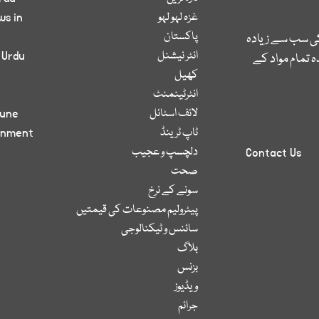
غزہ لہو لہو
ws in
پاکستان
کی سب سے زیادہ
انٹر نیشنل
 Urdu
 تمام مواد کے
کھیل
انٹرٹینمنٹ
لائف اسٹائل
bune
ٹاپ ٹرینڈ
inment
دلچسپ و عجیب
Contact Us
صحت
سونے کے نرخ
پیٹرولیم مصنوعات کی قیمتیں
سائنس و ٹیکنالوجی
بلاگ
بزنس
ویڈیوز
جرائم