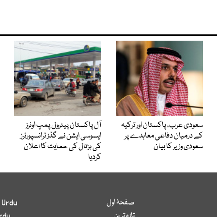
سعودی عرب، پاکستان اور ترکیہ
آل پاکستان پیٹرول پمپ اونرز
کے درمیان دفاعی معاہدے پر
ایسوسی ایشن نے گڈز ٹرانسپورٹرز
سعودی وزیر کا بیان
کی ہڑتال کی حمایت کا اعلان
کردیا
صفحۂ اول
 Urdu
تازہ ترین
rdu