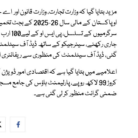
مزید بتایا گیا کہ وزارت تجارت، وزارت قانون اور اے 
او پاکستان کے مالی سا
سرگرمیوں
جاری رکھنے، سینرجیکو کے ساتھ ڈیڈ آف سیٹلمنٹ
گئی، ڈیڈ آف سیٹلمنٹ کی منظوری سے ریفائنری اپ
اعلامیے میں بتایا گیا ہے کہ اقتصادی امور ڈویژن 
ضمنی گرانٹ منظور کر لی گئی ہے۔