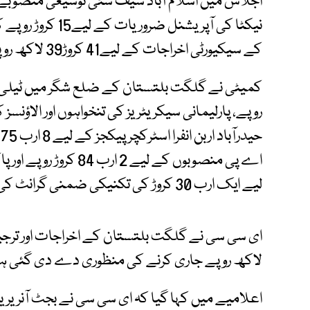
نیکٹا کی آپریشنل
کے سیکیورٹی اخراجات کے لیے41 کروڑ39 لاکھ روپے کی منظوری دے دی گئی ہے۔
اے پی منصوبوں کے لیے 
لیے ایک ارب 30 کروڑ کی تکنیکی ضمنی گرانٹ کی منظوری دی گئی۔
لاکھ روپے جاری کرنے کی منظوری دے دی گئی ہ
اعلامیے میں کہا گیا کہ ای سی سی نے بجٹ آنری