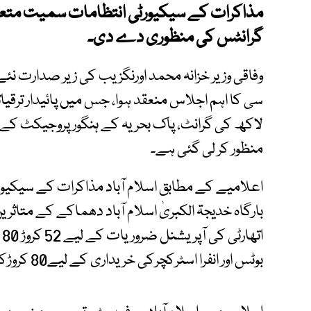
مذاکرات کے سیکیورٹی انتظامات سمیت متعد
گرانٹس کی منظوری دے دی۔
وفاقی وزیر خزانہ محمد اورنگزیب کی زیر صدارت ن
منظور کر لی گئی ہے۔
ا
بوٹس اور انفرا اسٹرکچرکی خریداری کے لیے80 کروڑکی منظوری دی گئی۔