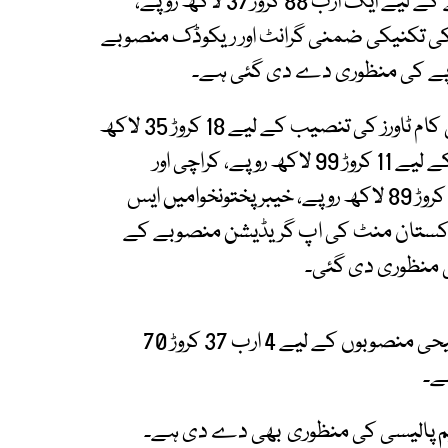
اجلاس میں اسلام آباد سیف سٹی توسیعی منصوبے کے لیے ایک ارب 88 کروڑ37 لاکھ روپے،
 ضروریات کے لیے15 کروڑ روپے کی تکنیکی ضمنی گرانٹ اور ریکوڈک منصوبے
کمیٹی نے گلگت بلتستان کے ضلع شگر میں ٹیلی کام ٹاورز کی تنصیب کے لیے 18 کروڑ 35 لاکھ
روپے، پارلیمانی سیکریٹریز کی تنخواہوں اور الاؤنسز کے لیے 11 کروڑ 99 لاکھ روپے، کراچی اور
حیدرآباد اربن انفرا اسٹرکچر پیکجز کے لیے 8 ارب 75 کروڑ 89 لاکھ روپے، خیبر پختونخوامیں ایس
2 ارب 84 کروڑ روپے اور پاکستان منٹ کی اپ گریڈیشن منصوبے کے
ای سی سی نے گلگت بلتستان کے اخراجات اور ترجیحی منصوبوں کے لیے 4 ارب 37 کروڑ 70
ے۔
ریم پالیسی کی منظوری بھی دے دی ہے۔