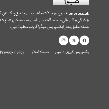
express.pk
خبروں اور حالات حاضرہ سے متعلق پاکستان 
وزٹ کی جانے والی ویب سائٹ ہے۔ اس ویب سائٹ پر شائع شدہ
جملہ حقوق بحق ایکسپریس میڈیا گروپ محفوظ ہیں۔
ایکسپریس کے بارے میں
ضابطہ اخلاق
Privacy Policy