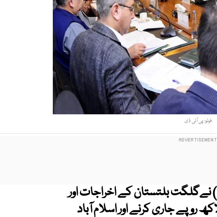
فوٹو: پی آئی ڈی
) نےگلگت بلتستان کے اخراجات اور
یحی منصوبوں کے لیے4 ارب 37 کروڑ 70 لاکھ روپے جاری کرنے اور اسلام آباد