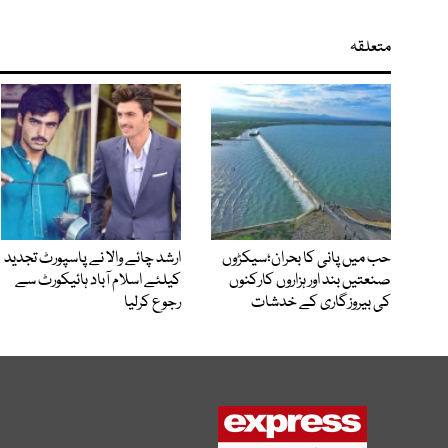
متعلقہ
حب میں پانی کا بحران؛سیکڑوں
ارشد چائے والا نے پاسپورٹ تجدید
صنعتیں بند اور ہزاروں کارکنوں
کیلئے اسلام آباد ہائیکورٹ سے
کی بیروزگاری کے خدشات
رجوع کرلیا