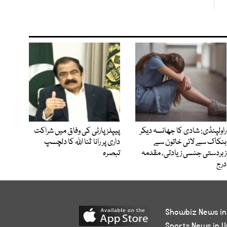
راولپنڈی: شادی کا جھانسہ دیکر
پیپلز پارٹی کی وفاق میں شراکت
بنکاک سے لائی خاتون سے
داری پر رانا ثنا اللہ کا دلچسپ
زبردستی جنسی زیادتی، مقدمہ
تبصرہ
درج
Showbiz News in
Sports News in U