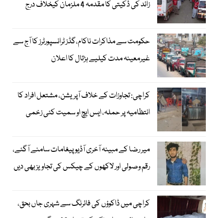
زائد کی ڈکیتی کا مقدمہ 4 ملزمان کیخلاف درج
حکومت سے مذاکرات ناکام،گڈز ٹرانسپورٹرز کا آج سے
غیرمعینہ مدت کیلیے ہڑتال کا اعلان
کراچی: تجاوزات کے خلاف آپریشن، مشتعل افراد کا
انتظامیہ پر حملہ، ایس ایچ او سمیت کئی زخمی
میر رضا کے مبینہ آخری آڈیو پیغامات سامنے آگئے،
رقم وصولی اور لاکھوں کے چیکس کی تجاویز بھی دیں
کراچی میں ڈاکوؤں کی فائرنگ سے شہری جاں بحق،