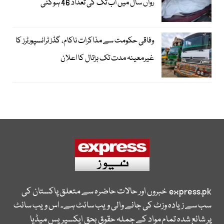
رواں سال میں اب تک کی تعداد 46 ہوگئی
وفاقی حکومت سے مذاکرات ناکام، گڈز ٹرانسپورٹرز کا
غیرمعینہ مدت تک ہڑتال کا اعلان
express.pk
خبروں اور حالات حاضرہ سے متعلق پاکستان کی
سب سے زیادہ وزٹ کی جانے والی ویب سائٹ ہے۔ اس ویب سائٹ
پر شائع شدہ تمام مواد کے جملہ حقوق بحق ایکسپریس میڈیا