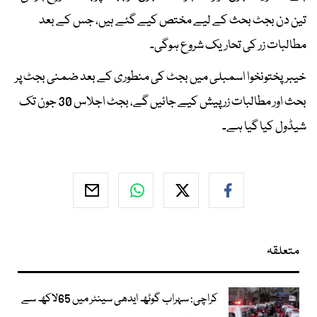
تین دن بجٹ بحث کے لیے مختص کیے گئے ہیں، جس کے بعد
مطالبات زر کی تحاریک شروع ہوگی۔
خیبرپختونخوا اسمبلی میں بجٹ کی منطوری کے بعد ضمنی بجٹ پر
بحث اور مطالبات زر پیش کیے جائیں گے، بجٹ اجلاس 30 جون تک
شیڈول کیا گیا ہے۔
متعلقہ
کراچی: سہراب گوٹھ ایدھی سینٹر میں 65لاکھ سے