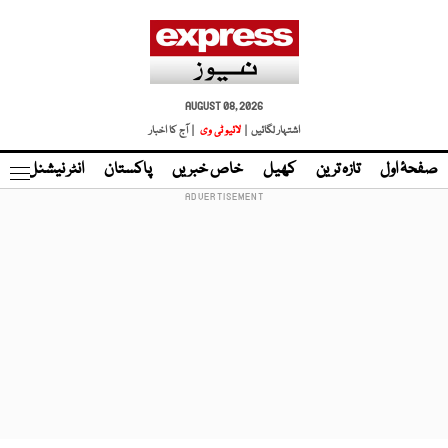
AUGUST 08, 2026
اشتہار لگائیں |
لائیو ٹی وی
| آج کا اخبار
صفحۂ اول
تازہ ترین
کھیل
خاص خبریں
پاکستان
انٹر نیشنل
ٹا