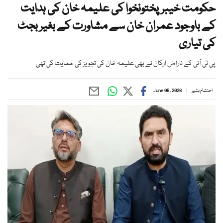
حکومت خیبرپختونخوا کی علیمہ خان کی ہدایت
کے باوجود عمران خان سے مشاورت کے بغیر بجٹ
کی تیاری
پی ٹی آئی کے ناراض ارکان نے بھی علیمہ خان کی تجویز کی حمایت کی تھی
احتشام بشیر
June 06, 2026