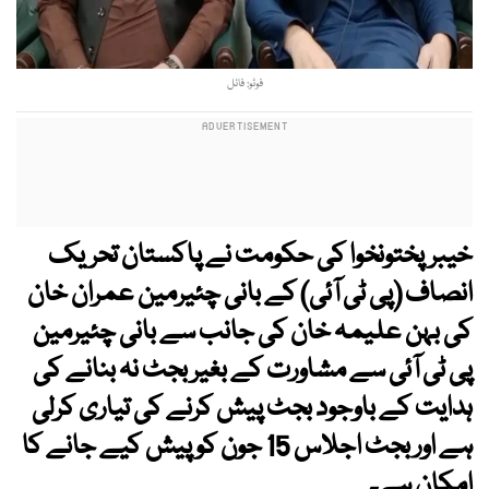
فوٹو: فائل
خیبرپختونخوا کی حکومت نے پاکستان تحریک
انصاف (پی ٹی آئی) کے بانی چئیرمین عمران خان
کی بہن علیمہ خان کی جانب سے بانی چئیرمین
پی ٹی آئی سے مشاورت کے بغیر بجٹ نہ بنانے کی
ہدایت کے باوجود بجٹ پیش کرنے کی تیاری کرلی
ہے اور بجٹ اجلاس 15 جون کو پیش کیے جانے کا
امکان ہے۔