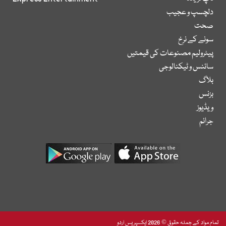
دلچسپ و عجیب
صحت
سونے کے نرخ
پیٹرولیم مصنوعات کی قیمتیں
سائنس و ٹیکنالوجی
بلاگ
بزنس
ویڈیوز
جرائم
تمام مواد کے جملہ حقوق © 2026 ایکسپریس اردو