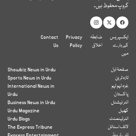
گروپ محفوظ ہیں۔
ایکسپریس
ضابطہ
Privacy
Contact
کے بارے
اخلاق
Policy
Us
میں
صفحۂ اول
Showbiz News in Urdu
تازہ ترین
Sports News in Urdu
غزہ لہو لہو
International News in
پاکستان
Urdu
انٹر نیشنل
Business News in Urdu
کھیل
Urdu Magazine
انٹرٹینمنٹ
Urdu Blogs
لائف اسٹائل
The Express Tribune
ٹاپ ٹرینڈ
Express Entertainment