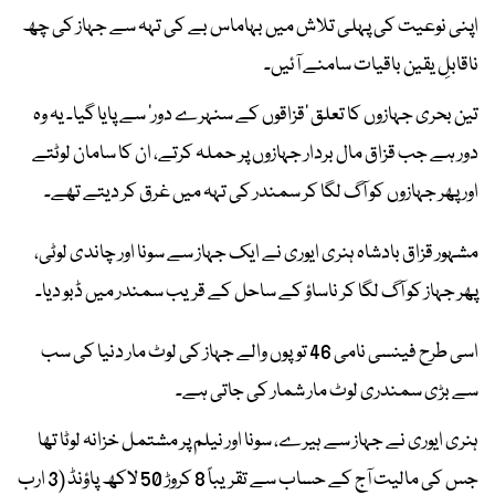
اپنی نوعیت کی پہلی تلاش میں بہاماس بے کی تہہ سے جہاز کی چھ
ناقابلِ یقین باقیات سامنے آئیں۔
تین بحری جہازوں کا تعلق ’قزاقوں کے سنہرے دور‘ سے پایا گیا۔ یہ وہ
دور ہے جب قزاق مال بردار جہازوں پر حملہ کرتے، ان کا سامان لوٹتے
اور پھر جہازوں کو آگ لگا کر سمندر کی تہہ میں غرق کر دیتے تھے۔
مشہور قزاق بادشاہ ہنری ایوری نے ایک جہاز سے سونا اور چاندی لوٹی،
پھر جہاز کو آگ لگا کر ناساؤ کے ساحل کے قریب سمندر میں ڈبو دیا۔
اسی طرح فینسی نامی 46 توپوں والے جہاز کی لوٹ مار دنیا کی سب
سے بڑی سمندری لوٹ مار شمار کی جاتی ہے۔
ہنری ایوری نے جہاز سے ہیرے، سونا اور نیلم پر مشتمل خزانہ لوٹا تھا
جس کی مالیت آج کے حساب سے تقریباً 8 کروڑ 50 لاکھ پاؤنڈ (3 ارب