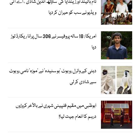
ٹام ہالینڈ اور زینڈایا کی ’ساؤتھ انڈین شادی‘، اے آئی
ویڈیو نے سب کو حیران کر دیا
امریکا: 18 سالہ پروفیسر نے 306 سال پرانا ریکارڈ توڑ
دیا
دبئی کے وائرل روبوٹ ’بو سنیدہ‘ نے ’موزہ‘ نامی روبوٹ
سے شادی کر لی
ابوظبی میں مقیم فلپینی شہری نے بالآخر کروڑوں
درہم کا انعام جیت لیا!