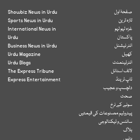
صفحۂ اول
Showbiz News in Urdu
تازہ ترین
Sports News in Urdu
غزہ لہو لہو
International News in
پاکستان
Urdu
انٹر نیشنل
Business News in Urdu
کھیل
Urdu Magazine
انٹرٹینمنٹ
Urdu Blogs
لائف اسٹائل
The Express Tribune
ٹاپ ٹرینڈ
Express Entertainment
دلچسپ و عجیب
صحت
سونے کے نرخ
پیٹرولیم مصنوعات کی قیمتیں
سائنس و ٹیکنالوجی
بلاگ
بزنس