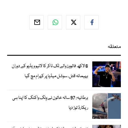
متعلقہ
6 لاکھ فالوورز والے ٹک ٹاکر کا لائیو ویڈیو کے دوران
بہیمانہ قتل، سوشل میڈیا پر کہرام مچ گیا
برطانیہ: 97 سالہ خاتون نے وِنگ واکنگ کا اپنا ہی
ریکارڈ توڑ دیا