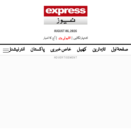
AUGUST 06, 2026
اشتہار لگائیں |
لائیو ٹی وی
| آج کا اخبار
صفحۂ اول
تازہ ترین
کھیل
خاص خبریں
پاکستان
انٹر نیشنل
ٹا