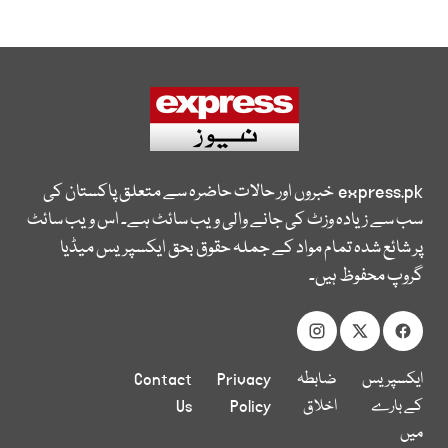
express.pk
خبروں اور حالات حاضرہ سے متعلق پاکستان کی
سب سے زیادہ وزٹ کی جانے والی ویب سائٹ ہے۔ اس ویب سائٹ
پر شائع شدہ تمام مواد کے جملہ حقوق بحق ایکسپریس میڈیا
گروپ محفوظ ہیں۔
ایکسپریس
ضابطہ
Privacy
Contact
کے بارے
اخلاق
Policy
Us
میں