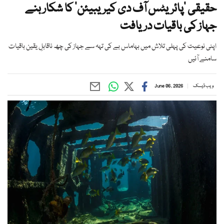
حقیقی ’پائریٹس آف دی کیریبیئن‘ کا شکار بنے
جہاز کی باقیات دریافت
اپنی نوعیت کی پہلی تلاش میں بہاماس بے کی تہہ سے جہاز کی چھ ناقابلِ یقین باقیات
سامنے آئیں
ویب ڈیسک
June 06, 2026