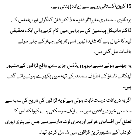
15 کروڑ پاکستانی روپے سے زیادہ) بنتی ہے۔
برطانوی سمندری ماہرِ آثارِ قدیمہ ڈاکٹر شان کنگزلی اور بہاماس کے
ڈاکٹر مائیکل پیٹمین کی سربراہی میں کام کرنے والی ایک تحقیقی
ٹیم کا خیال ہے کہ شاید انہیں اسی تاریخی جہاز کے جلی ہوئے
باقیات مل گئی ہیں۔
یہ جھلے ہوئے ملبے نیو پروویڈنس جزیرے پر واقع قزاقوں کے مشہور
ٹھکانے ناساؤ کے اطراف سمندر کی تہہ میں بکھرے ہوئے پائے گئے
ہیں۔
اگر یہ دریافت درست ثابت ہوتی ہے تو یہ قزاقوں کی تاریخ کی سب سے
سنسنی خیز دریافتوں میں سے ایک ہو سکتی ہے، کیونکہ اس کا
تعلق اُس افسانوی خزانے اور بحری لوٹ مار سے ہے جس نے ہنری ایوری
کو دنیا کے مشہور ترین قزاقوں میں شامل کر دیا تھا۔