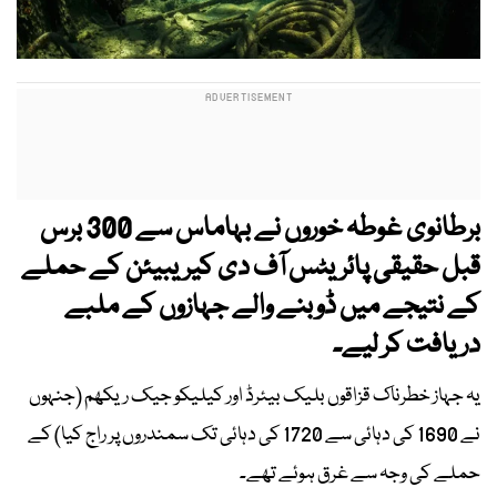
برطانوی غوطہ خوروں نے بہاماس سے 300 برس
قبل حقیقی پائریٹس آف دی کیریبیئن کے حملے
کے نتیجے میں ڈوبنے والے جہازوں کے ملبے
دریافت کر لیے۔
یہ جہاز خطرناک قزاقوں بلیک بیئرڈ اور کیلیکو جیک ریکھم (جنہوں
نے 1690 کی دہائی سے 1720 کی دہائی تک سمندروں پر راج کیا) کے
حملے کی وجہ سے غرق ہوئے تھے۔