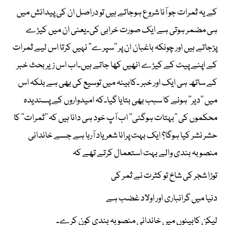
کے یہ ثمرات جو آنا شروع ہوجاتے ہیں تو دراصل ان کی پیدائش میں
ہی مضمر ہوتی ہے ایک صورت خرابی کی۔یعنی ان میں کیڑے
پڑجاتے ہیں اور چونکہ باغبان ان پر ’’سپرے‘‘ نہیں کرتا اس لیے ثمرات
کے اپنے پیٹ کے کیڑے انھیں کھا جاتے ہیں۔اب اس زیر بحث خبر
کے ساتھ ہی ایک اور خبر ۔کابینہ میں توسیع کی بھی ہے بلکہ اس
میں ’’دیر‘‘ ہونے کا سبب بھی بتایا گیا۔کہ امیدواروں کے پسندیدہ
محکموں کی ’’بہتات ہوگئی‘‘ اب آپ خود ہی دانا ہیں کہ ’’ثمرات‘‘ کا
حشر نشر کیا ہوگا؟ ایک بہت پرانا شعر یاد آرہا ہے جسے خاندانی
منصوبہ بندی والے بہت استعمال کرتے تھے کہ
توڑا شجر کی شاخ تو کثرت نے ثمر کی
دنیا میں گرانباری اور اولاد غضب ہے
لیکن کابینوں میں خاندانی منصوبہ بندی کون کرے۔