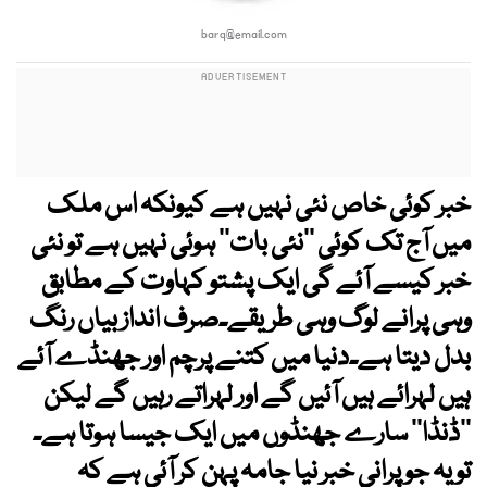
barq@email.com
خبر کوئی خاص نئی نہیں ہے کیونکہ اس ملک
میں آج تک کوئی ’’نئی بات‘‘ ہوئی نہیں ہے تو نئی
خبر کیسے آئے گی ایک پشتو کہاوت کے مطابق
وہی پرانے لوگ وہی طریقے۔صرف انداز بیاں رنگ
بدل دیتا ہے۔دنیا میں کتنے پرچم اور جھنڈے آئے
ہیں لہرائے ہیں آئیں گے اور لہراتے رہیں گے لیکن
’’ڈنڈا‘‘ سارے جھنڈوں میں ایک جیسا ہوتا ہے۔
تو یہ جو پرانی خبر نیا جامہ پہن کر آئی ہے کہ