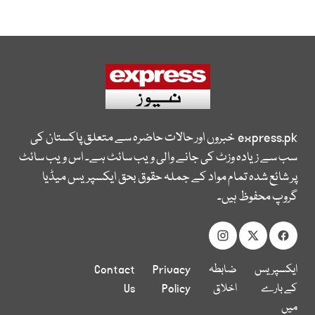
express.pk
خبروں اور حالات حاضرہ سے متعلق پاکستان کی
سب سے زیادہ وزٹ کی جانے والی ویب سائٹ ہے۔ اس ویب سائٹ
پر شائع شدہ تمام مواد کے جملہ حقوق بحق ایکسپریس میڈیا
گروپ محفوظ ہیں۔
ایکسپریس
ضابطہ
Privacy
Contact
کے بارے
اخلاق
Policy
Us
میں