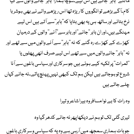
مالٹے ’’باہر‘‘ جاتے ہیں اس لیے۔سوچا ہمارا’’باہر‘‘ جانے والوں سے کیا
کام۔آگے بڑھے تو انگوروں کا ریڑہ تھا اس ریڑھے والے نے بھی ہوشربا
نرخ بتائے اور ساتھ ہی یہ بھی بتایا کہ’’باہر‘‘سے آتے ہیں اس لیے
مہنگے ہیں۔اور ان باہر ’’جانے‘‘اور باہر سے’’آنے‘‘ والوں کے درمیان
کھڑے کے کھڑے رہ گئے کہ نہ ’’باہر‘‘ سے آنے والوں میں سے تھے اور
نہ ’’باہر‘‘ جانے والوں میں سے تھے اس لیے صرف انھی پھلوں یا
’’ثمرات‘‘ پر تکیہ کیے ہوئے ہیں جو سرکاری اور سیاسی باغوں سے آنا
شروع تو ہوجاتے ہیں لیکن ہم تک کبھی نہیں پہنچ پاتے۔نہ جانے کہاں
چلے جاتے ہیں
وہ رات کا بے نوا مسافر وہ بیرا شاعر و تیرا
تیری گلی تک تو ہم نے دیکھا پھر نہ جانے کدھر گیا وہ
جو بات ہماری سمجھ میں آرہی ہے وہ یہ کہ سیاسی و سرکاری باغوں