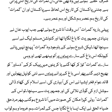
صرف’’حقے‘‘ ہوتے ہیں وہ بھی خالی۔ان ثمرات کی تاریخ اتنی پرانی
ہے جتنی پاکستان کی تاریخ اس لحاظ سے پاکستان اور ان ’’ثمرات‘‘
کی تاریخ ہم عصر ہم شکل اور ہم عمر ہے۔
پہلی بار یہ’’ثمرات‘‘ اس وقت آنا شروع ہوئے تھے جب ایوب خان نے
بنیادی جمہوریت کا باغ لگایا تھا اور کنونشن مسلم لیگ نے اسے
سینچا تھا۔لیکن شروع ہونے کے باوجود وہ’’ثمرات‘‘ پہنچ نہیں پائے
کیونکہ اس باغ کے سارے پیڑوں پر اُلو بیٹھے تھے اور وہی
سارے’’ثمرات‘‘ توڑ کر کھا گئے یا کریٹوں میں پیک کرکے ’’دساور‘‘ کو
بھیج دیے گئے پھر اسی باغ کے پرانے پیڑوں سے نئی کونپل پھوٹیں اور
قائد عوام فخر ایشیا نے اس کی آبیاری کی، اسے اسلام کی کھاد ڈالی
سوشل ازم کی گوڈی نلائی کی اور جمہوریت سے سینچا۔تو اس کے
’’ثمرات‘‘ روٹی کپڑا مکان کی صورت میں آنا شروع ہوگئے۔پھر مردحق
ضیاء الحق نے ایک ایسا باغ لگایا جس کے ثمرات۔ہم خروما و ہم ثواب