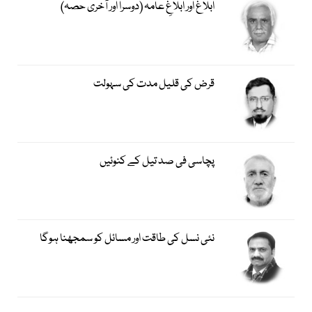
ابلاغ اور ابلاغِ عامہ (دوسرا اور آخری حصہ)
قرض کی قلیل مدت کی سہولت
پچاسی فی صد تیل کے کنوئیں
نئی نسل کی طاقت اور مسائل کو سمجھنا ہوگا