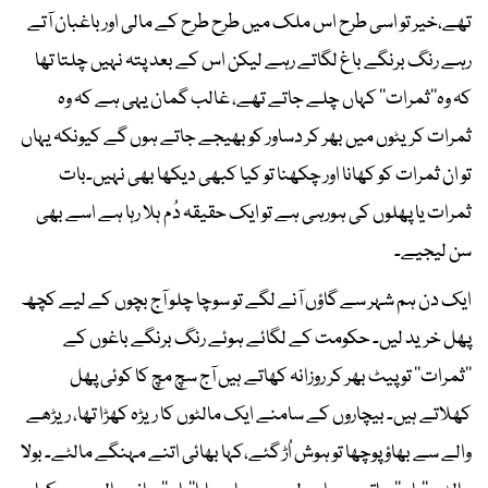
تھے،خیر تو اسی طرح اس ملک میں طرح طرح کے مالی اور باغبان آتے
رہے رنگ برنگے باغ لگاتے رہے لیکن اس کے بعد پتہ نہیں چلتا تھا
کہ وہ’’ثمرات‘‘ کہاں چلے جاتے تھے، غالب گمان یہی ہے کہ وہ
ثمرات کریٹوں میں بھر کر دساور کو بھیجے جاتے ہوں گے کیونکہ یہاں
تو ان ثمرات کو کھانا اور چکھنا تو کیا کبھی دیکھا بھی نہیں۔بات
ثمرات یا پھلوں کی ہورہی ہے تو ایک حقیقہ دُم ہلا رہا ہے اسے بھی
سن لیجیے۔
ایک دن ہم شہر سے گاؤں آنے لگے تو سوچا چلو آج بچوں کے لیے کچھ
پھل خرید لیں۔ حکومت کے لگائے ہوئے رنگ برنگے باغوں کے
’’ثمرات‘‘ تو پیٹ بھر کر روزانہ کھاتے ہیں آج سچ مچ کا کوئی پھل
کھلاتے ہیں۔ بیچاروں کے سامنے ایک مالٹوں کا ریڑہ کھڑا تھا، ریڑھے
والے سے بھاؤ پوچھا تو ہوش اُڑ گئے،کہا بھائی اتنے مہنگے مالٹے۔ بولا