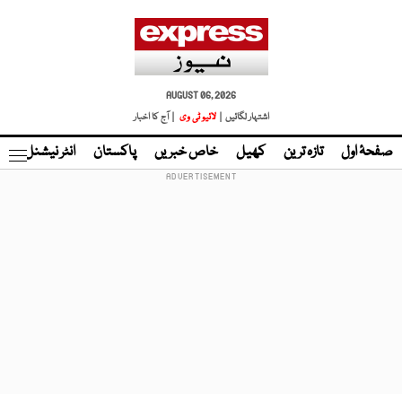
AUGUST 06, 2026
اشتہار لگائیں |
لائیو ٹی وی
| آج کا اخبار
صفحۂ اول
تازہ ترین
کھیل
خاص خبریں
پاکستان
انٹر نیشنل
ٹا