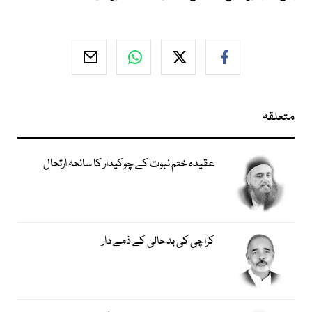
متعلقہ
عقیدہ ختم نبوت کے چوکیدار کا سانحہ ارتحال
کراچی کی بدحالی کے ذمے دار