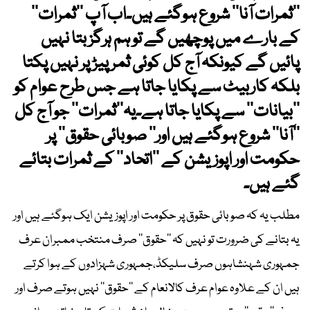
’’ثمرات آنا‘‘ شروع ہوگئے ہیں۔اب آپ ’’ثمرات‘‘
کے بارے میں پوچھیں گے تو ہم ہرگز بتا نہیں
پائیں گے کیونکہ آج کل کوئی ثمر پیڑ پر نہیں پکتا
بلکہ کاربیٹ سے پکایا جاتا ہے جس طرح عوام کو
’’بیانات‘‘ سے پکایا جاتا ہے۔یہ’’ثمرات‘‘ جو آج کل
’’آنا‘‘ شروع ہوگئے ہیں اور’’ صوبائی حقوق‘‘ پر
حکومت اور اپوزیشن کے ’’اتحاد‘‘ کے ثمرات بتائے
گئے ہیں۔
مطلب یہ کہ صوبائی حقوق پر حکومت اور اپوزیشن ایک ہوگئے ہیں اور
یہ بتانے کی ضرورت تو نہیں کہ ’’حقوق‘‘ صرف منتخب ممبران عرف
جمہوری شہنشاہوں صرف سلیکڈ،جمہوری شہزادوں کے ہوا کرتے
ہیں ان کے علاوہ عوام عرف کالانعام کے ’’حقوق‘‘ نہیں ہوتے صرف اور