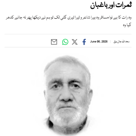
ثمرات اور باغبان
وہ رات کا بے نوا مسافر وہ بیرا شاعر و تیرا تیری گلی تک تو ہم نے دیکھا پھر نہ جانے کدھر
گیا وہ
سعد اللہ جان برق
June 06, 2026