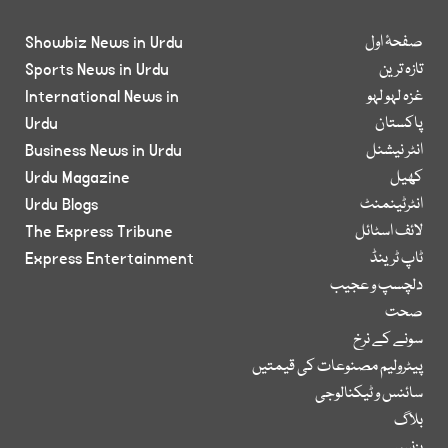
صفحۂ اول
Showbiz News in Urdu
تازہ ترین
Sports News in Urdu
غزہ لہو لہو
International News in
پاکستان
Urdu
انٹر نیشنل
Business News in Urdu
کھیل
Urdu Magazine
انٹرٹینمنٹ
Urdu Blogs
لائف اسٹائل
The Express Tribune
ٹاپ ٹرینڈ
Express Entertainment
دلچسپ و عجیب
صحت
سونے کے نرخ
پیٹرولیم مصنوعات کی قیمتیں
سائنس و ٹیکنالوجی
بلاگ