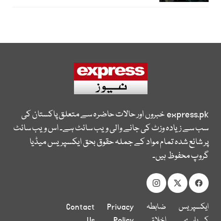
express.pk
خبروں اور حالات حاضرہ سے متعلق پاکستان کی
سب سے زیادہ وزٹ کی جانے والی ویب سائٹ ہے۔ اس ویب سائٹ
پر شائع شدہ تمام مواد کے جملہ حقوق بحق ایکسپریس میڈیا
گروپ محفوظ ہیں۔
ایکسپریس
ضابطہ
Privacy
Contact
کے بارے
اخلاق
Policy
Us