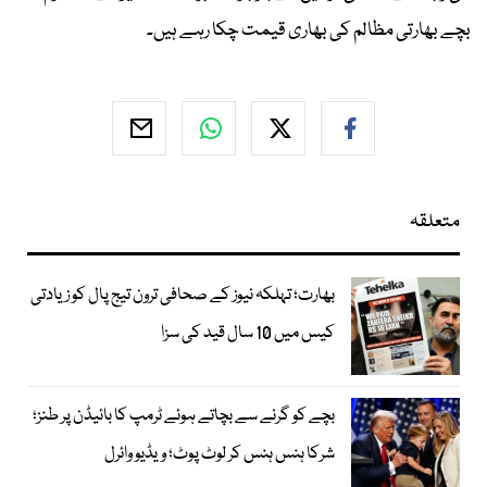
بچے بھارتی مظالم کی بھاری قیمت چکا رہے ہیں۔
متعلقہ
بھارت؛ تہلکہ نیوز کے صحافی ترون تیج پال کو زیادتی
کیس میں 10 سال قید کی سزا
بچے کو گرنے سے بچاتے ہوئے ٹرمپ کا بائیڈن پر طنز؛
شرکا ہنس ہنس کر لوٹ پوٹ؛ ویڈیو وائرل