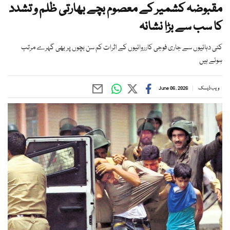
مقبوضہ کشمیر کے معصوم بچے بھارتی ظلم و تشدد
کا سب سے بڑا نشانہ
کئی دہائیوں سے جاری فوجی کارروائیوں کے اثرات کم سن بچوں پر بھی گہرے مرتب
ہوئے ہیں
ویب ڈیسک
June 06, 2026