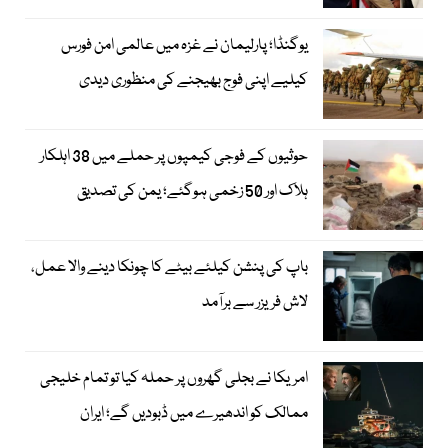
یوگنڈا؛ پارلیمان نے غزہ میں عالمی امن فورس
کیلیے اپنی فوج بھیجنے کی منظوری دیدی
حوثیوں کے فوجی کیمپوں پر حملے میں 38 اہلکار
ہلاک اور 50 زخمی ہوگئے؛ یمن کی تصدیق
باپ کی پنشن کیلئے بیٹے کا چونکا دینے والا عمل،
لاش فریزر سے برآمد
امریکا نے بجلی گھروں پر حملہ کیا تو تمام خلیجی
ممالک کو اندھیرے میں ڈبودیں گے؛ ایران