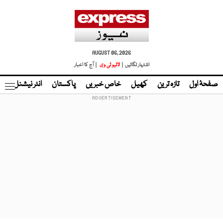
AUGUST 06, 2026
اشتہار لگائیں |
لائیو ٹی وی
| آج کا اخبار
صفحۂ اول
تازہ ترین
کھیل
خاص خبریں
پاکستان
انٹر نیشنل
ٹا