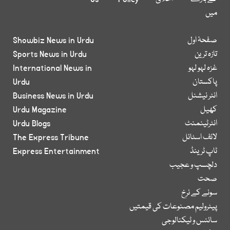
میں
صفحۂ اول
Showbiz News in Urdu
تازہ ترین
Sports News in Urdu
غزہ لہو لہو
International News in
پاکستان
Urdu
انٹر نیشنل
Business News in Urdu
کھیل
Urdu Magazine
انٹرٹینمنٹ
Urdu Blogs
لائف اسٹائل
The Express Tribune
ٹاپ ٹرینڈ
Express Entertainment
دلچسپ و عجیب
صحت
سونے کے نرخ
پیٹرولیم مصنوعات کی قیمتیں
سائنس و ٹیکنالوجی