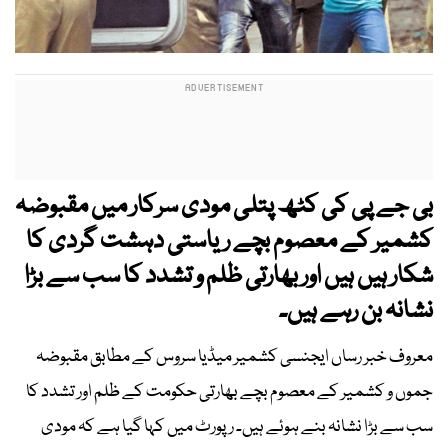
بی جے پی کی کٹھ پتلی مودی سرکار میں مقبوضہ
کشمیر کے معصوم بچے ریاستی دہشت گردی کا
شکار ہیں ہیں اور بھارتی ظلم و تشدد کا سب سے بڑا
نشانہ بن رہے ہیں۔
معروف خبر رساں ایجنسی کشمیر میڈیا سروس کے مطابق مقبوضہ
جموں و کشمیر کے معصوم بچے بھارتی حکومت کے ظلم اور تشدد کا
سب سے بڑا نشانہ بنے ہوئے ہیں۔ رپورٹ میں کہا گیا ہے کہ مودی