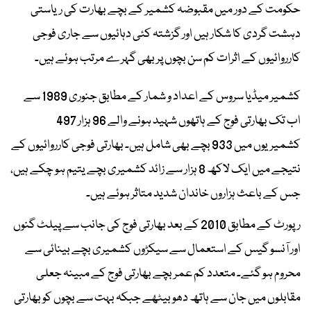
حکومت کے دور میں مقبوضہ کشمیر کے بچے بھارت کی ریاستی
دہشت گردی کا شکار ہیں اور گزشتہ کئی دہائیوں سے جاری فوجی
کارروائیوں کے اثرات کم سن بچوں پر بھی گہرے مرتب ہوئے ہیں۔
کشمیر میڈیا سروس کے اعداد و شمار کے مطابق جنوری 1989 سے
اب تک بھارتی فوج کے ہاتھوں شہید ہونے والے 96 ہزار 497
کشمیریوں میں 933 بچے بھی شامل ہیں۔ بھارتی فوجی کارروائیوں کے
نتیجے میں ایک لاکھ 8 ہزار سے زائد کشمیری بچے یتیم ہو چکے ہیں،
جس کے باعث ہزاروں خاندان شدید متاثر ہوئے ہیں۔
رپورٹ کے مطابق 2010 کے بعد بھارتی فوج کی جانب سے پیلٹ گنوں
اور آنسو گیس کے استعمال سے سیکڑوں کشمیری بچے بینائی سے
محروم ہو گئے۔ متعدد کم عمر بچے بھارتی فوج کے مبینہ جعلی
مقابلوں میں جان سے ہاتھ دھو بیٹھے جبکہ بہت سے بچوں کو بھارتی